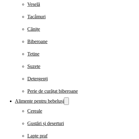
Veselă
Tacâmuri
Cănițe
Biberoane
Tetine
Suzete
Detergenți
Perie de curățat biberoane
Alimente pentru bebeluși
Cereale
Gustări și deserturi
Lapte praf