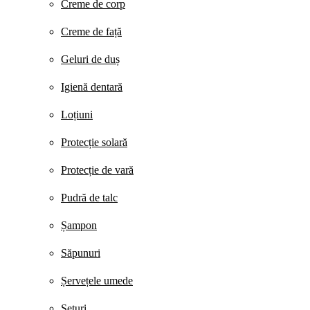
Creme de corp
Creme de față
Geluri de duș
Igienă dentară
Loțiuni
Protecție solară
Protecție de vară
Pudră de talc
Șampon
Săpunuri
Șervețele umede
Seturi