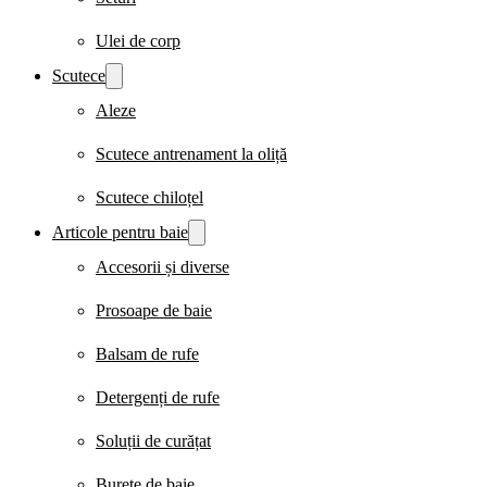
Ulei de corp
Scutece
Aleze
Scutece antrenament la oliță
Scutece chiloțel
Articole pentru baie
Accesorii și diverse
Prosoape de baie
Balsam de rufe
Detergenți de rufe
Soluții de curățat
Burete de baie