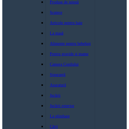
Produse de igienă
Scutece
Articole pentru baie
La masă
Alimente pentru bebeluși
Pentru gravide si mame
Camera Copilului
Siguranță
Aparatură
Jucării
Jucării exterior
La plimbare
Cărți