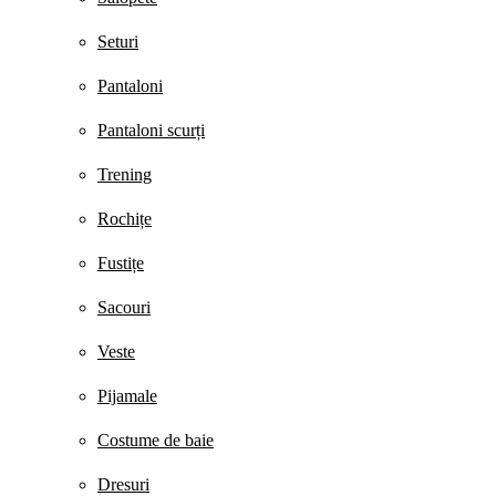
Seturi
Pantaloni
Pantaloni scurți
Trening
Rochițe
Fustițe
Sacouri
Veste
Pijamale
Costume de baie
Dresuri