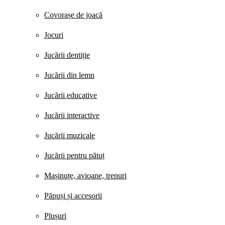
Covorașe de joacă
Jocuri
Jucării dentiție
Jucării din lemn
Jucării educative
Jucării interactive
Jucării muzicale
Jucării pentru pătuț
Mașinuțe, avioane, trenuri
Păpuși și accesorii
Plușuri