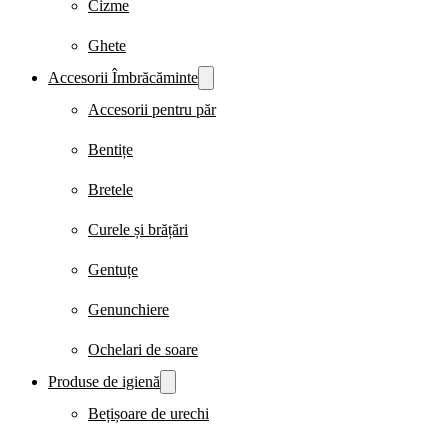
Cizme
Ghete
Accesorii Îmbrăcăminte
Accesorii pentru păr
Bentițe
Bretele
Curele și brățări
Gentuțe
Genunchiere
Ochelari de soare
Produse de igienă
Bețișoare de urechi