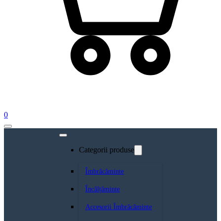
0
Categorii produse
Îmbrăcăminte
Încălțăminte
Accesorii Îmbrăcăminte