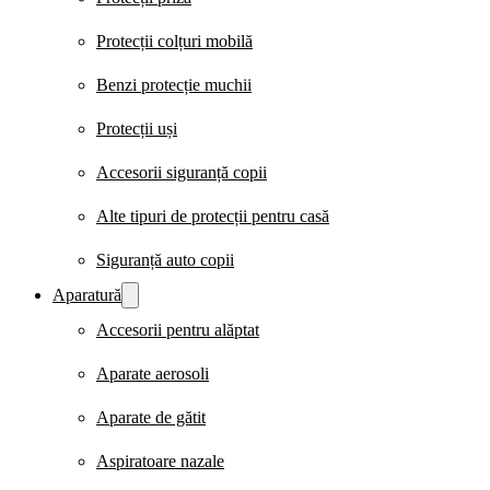
Protecții colțuri mobilă
Benzi protecție muchii
Protecții uși
Accesorii siguranță copii
Alte tipuri de protecții pentru casă
Siguranță auto copii
Aparatură
Accesorii pentru alăptat
Aparate aerosoli
Aparate de gătit
Aspiratoare nazale