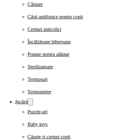
Cântare
Căști antifonice pentru copii
Centuri anticolici
Încălzitoare biberoane
Pompe pentru alăptat
Sterilizatoare
Termosuri
Termometre
Jucării
Puzzle-uri
Baby toys
Căsuțe și corturi copii