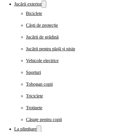
Jucării exterior
Biciclete
Căști de protecție
Jucării de grădină
Jucării pentru plajă și nisip
Vehicole electrice
Sporturi
Tobogan copii
Triciclete
Trotinete
Căsuțe pentru copii
La plimbare