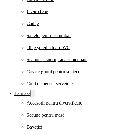
Jucării baie
Cădițe
Saltele pentru schimbat
Olițe și reductoare WC
Scaune și suporți anatomici baie
Coș de gunoi pentru scutece
Cutii dispenser șervețete
La masă
Accesorii pentru diversificare
Scaune pentru masă
Bavețici