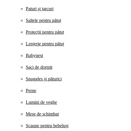
Paturi și țarcuri
Saltele pentru pătuț
Protecții pentru pătuț
Lenjerie pentru pătuț
Babynest
Saci de dormit
Snuggles și păturici
Perne
Lumini de veghe
Mese de schimbat
Scaune pentru bebeluși