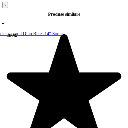
›
Produse similare
-38%
-38%