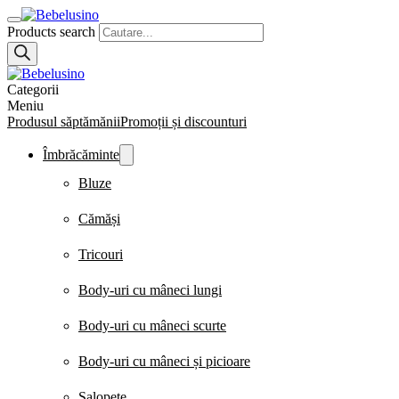
Products search
Categorii
Meniu
Produsul săptămănii
Promoții și discounturi
Îmbrăcăminte
Bluze
Cămăși
Tricouri
Body-uri cu mâneci lungi
Body-uri cu mâneci scurte
Body-uri cu mâneci și picioare
Salopete