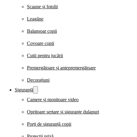
Scaune și fotolii
Leagăne
Balansoar copii
Covoare copii
Cutii pentru jucării
Premergătoare și antepremergătoare
Decorațiuni
Siguranță
Camere și monitoare video
Opritoare sertare și siguranțe dulapuri
Porți de siguranță copii
Protecții priză