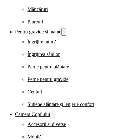
Mâncăruri
Piureuri
Pentru gravide si mame
Îngrijire intimă
Îngrijirea sânilor
Perne pentru alăptare
Perne pentru gravide
Centuri
Sutiene alăptare și lenjerie confort
Camera Copilului
Accesorii și diverse
Mobilă