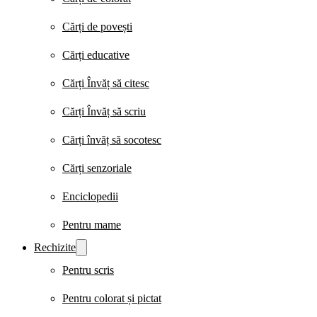
Cărți de povești
Cărți educative
Cărți Învăț să citesc
Cărți Învăț să scriu
Cărți învăț să socotesc
Cărți senzoriale
Enciclopedii
Pentru mame
Rechizite
Pentru scris
Pentru colorat și pictat