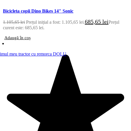
Bicicleta copii Dino Bikes 14″ Sonic
685,65
lei
1.105,65
lei
Prețul inițial a fost: 1.105,65 lei.
Prețul
curent este: 685,65 lei.
Adaugă în coș