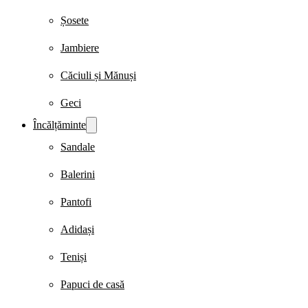
Șosete
Jambiere
Căciuli și Mănuși
Geci
Încălțăminte
Sandale
Balerini
Pantofi
Adidași
Teniși
Papuci de casă