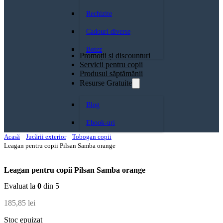
Rechizite
Cadouri diverse
Botez
Promoții și discounturi
Servicii pentru copii
Produsul săptămănii
Resurse Gratuite
Blog
Ebook-uri
Acasă
Jucării exterior
Tobogan copii
Leagan pentru copii Pilsan Samba orange
Leagan pentru copii Pilsan Samba orange
Evaluat la
0
din 5
185,85
lei
Stoc epuizat