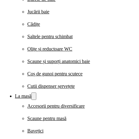
Jucării baie
Cădițe
Saltele pentru schimbat
Olițe și reductoare WC
Scaune și suporți anatomici baie
Coș de gunoi pentru scutece
Cutii dispenser șervețete
La masă
Accesorii pentru diversificare
Scaune pentru masă
Bavețici