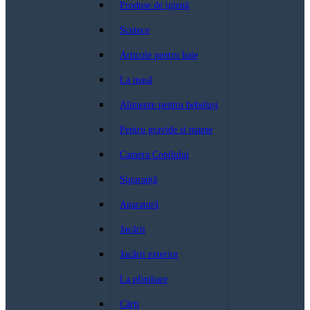
Produse de igienă
Scutece
Articole pentru baie
La masă
Alimente pentru bebeluși
Pentru gravide si mame
Camera Copilului
Siguranță
Aparatură
Jucării
Jucării exterior
La plimbare
Cărți