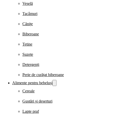
Veselă
Tacâmuri
Cănițe
Biberoane
Tetine
Suzete
Detergenți
Perie de curățat biberoane
Alimente pentru bebeluși
Cereale
Gustări și deserturi
Lapte praf