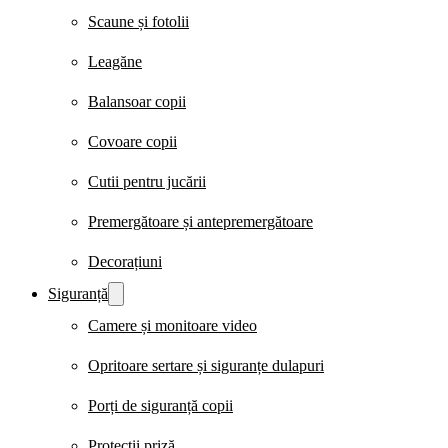
Scaune și fotolii
Leagăne
Balansoar copii
Covoare copii
Cutii pentru jucării
Premergătoare și antepremergătoare
Decorațiuni
Siguranță
Camere și monitoare video
Opritoare sertare și siguranțe dulapuri
Porți de siguranță copii
Protecții priză