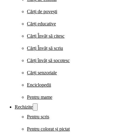
Cărți de povești
Cărți educative
Cărți Învăț să citesc
Cărți Învăț să scriu
Cărți învăț să socotesc
Cărți senzoriale
Enciclopedii
Pentru mame
Rechizite
Pentru scris
Pentru colorat și pictat