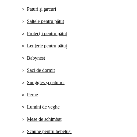
Paturi și țarcuri
Saltele pentru pătuț
Protecții pentru pătuț
Lenjerie pentru pătuț
Babynest
Saci de dormit
Snuggles și păturici
Perne
Lumini de veghe
Mese de schimbat
Scaune pentru bebeluși