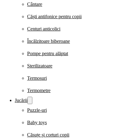
Cântare
Căști antifonice pentru copii
Centuri anticolici
Încălzitoare biberoane
Pompe pentru alăptat
Sterilizatoare
Termosuri
Termometre
Jucării
Puzzle-uri
Baby toys
Căsuțe și corturi copii