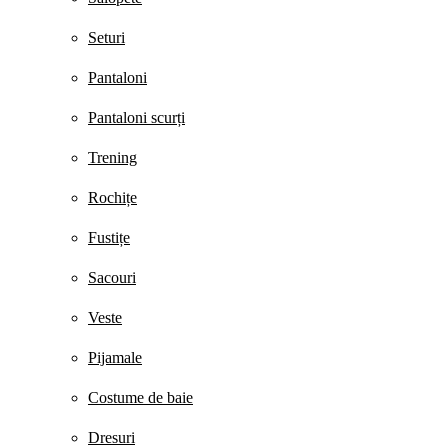
Seturi
Pantaloni
Pantaloni scurți
Trening
Rochițe
Fustițe
Sacouri
Veste
Pijamale
Costume de baie
Dresuri