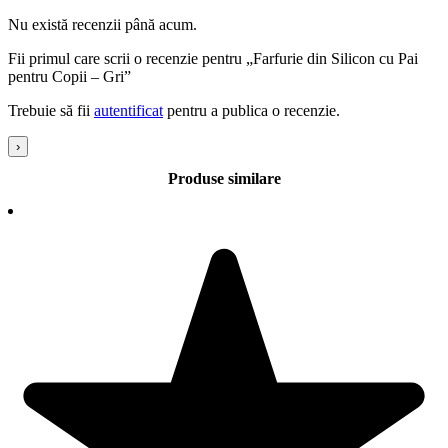
Se poate spala in masina de vase
Nu există recenzii până acum.
Se poate pune la cuptor cu microunde
Nu utilizati cu obiecte ascutite
Fii primul care scrii o recenzie pentru „Farfurie din Silicon cu Pai
Poate rezista la temperaturi inalte, de pana la 220°C
pentru Copii – Gri”
Poate fi folosit si ca platou cu fructe
Material: silicon alimentar moale, flexibil, durabil si usor, fara BPA,
Trebuie să fii
autentificat
pentru a publica o recenzie.
fara Ftalati
Nuanta, tonul si intensitatea culorii pot varia in functie de monitor.
›
Produse similare