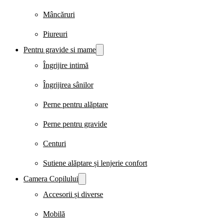
Mâncăruri
Piureuri
Pentru gravide si mame
Îngrijire intimă
Îngrijirea sânilor
Perne pentru alăptare
Perne pentru gravide
Centuri
Sutiene alăptare și lenjerie confort
Camera Copilului
Accesorii și diverse
Mobilă