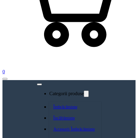
0
Categorii produse
Îmbrăcăminte
Încălțăminte
Accesorii Îmbrăcăminte