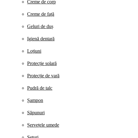
Creme de corp
Creme de față
Geluri de duș
Igienă dentară
Loțiuni
Protecție solară
Protecție de vară
Pudră de talc
Șampon
Săpunuri
Șervețele umede
Seturi