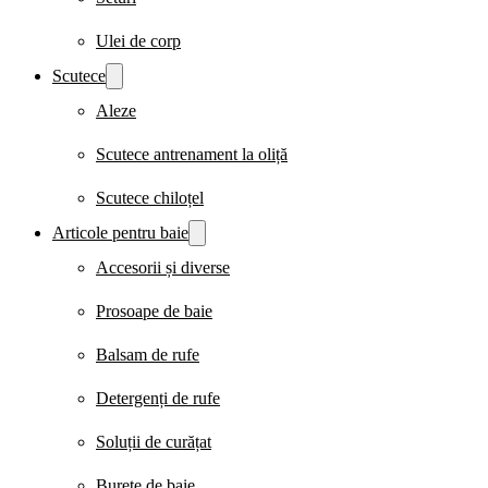
Ulei de corp
Scutece
Aleze
Scutece antrenament la oliță
Scutece chiloțel
Articole pentru baie
Accesorii și diverse
Prosoape de baie
Balsam de rufe
Detergenți de rufe
Soluții de curățat
Burete de baie