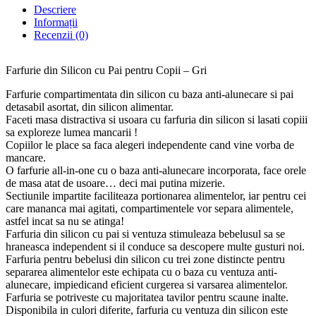
Descriere
Informații
Recenzii (0)
Farfurie din Silicon cu Pai pentru Copii – Gri
Farfurie compartimentata din silicon cu baza anti-alunecare si pai
detasabil asortat, din silicon alimentar.
Faceti masa distractiva si usoara cu farfuria din silicon si lasati copiii
sa exploreze lumea mancarii !
Copiilor le place sa faca alegeri independente cand vine vorba de
mancare.
O farfurie all-in-one cu o baza anti-alunecare incorporata, face orele
de masa atat de usoare… deci mai putina mizerie.
Sectiunile impartite faciliteaza portionarea alimentelor, iar pentru cei
care mananca mai agitati, compartimentele vor separa alimentele,
astfel incat sa nu se atinga!
Farfuria din silicon cu pai si ventuza stimuleaza bebelusul sa se
hraneasca independent si il conduce sa descopere multe gusturi noi.
Farfuria pentru bebelusi din silicon cu trei zone distincte pentru
separarea alimentelor este echipata cu o baza cu ventuza anti-
alunecare, impiedicand eficient curgerea si varsarea alimentelor.
Farfuria se potriveste cu majoritatea tavilor pentru scaune inalte.
Disponibila in culori diferite, farfuria cu ventuza din silicon este