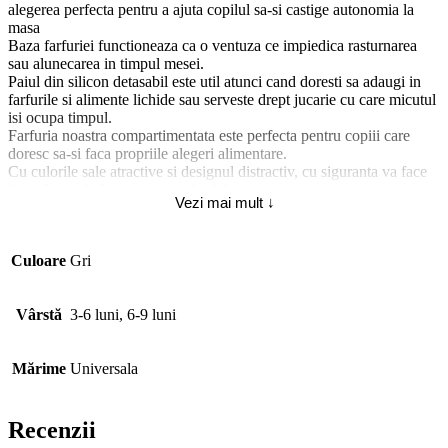
alegerea perfecta pentru a ajuta copilul sa-si castige autonomia la
masa
Baza farfuriei functioneaza ca o ventuza ce impiedica rasturnarea
sau alunecarea in timpul mesei.
Paiul din silicon detasabil este util atunci cand doresti sa adaugi in
farfurile si alimente lichide sau serveste drept jucarie cu care micutul
isi ocupa timpul.
Farfuria noastra compartimentata este perfecta pentru copiii care
doresc sa-si faca propriile alegeri alimentare.
Cu culorile sale atractive si designul distractiv, cu siguranta va face
timpul mesei placut pentru cei mici.
Vezi mai mult ↓
Farfuriile sunt compacte si portabile si pot fi luate oriunde.
Curatarea este usoara, farfuria poate fi spalata in masina de spalat
vase sau spalata manual.
Culoare
Gri
Este sigura in cuptorul cu microunde, frigider si congelator, astfel
incat gatitul si depozitarea alimentelor se face cu usurinta.
Farfuria este fabricata 100% din silicon alimentar durabil, fara BPA .
Vârstă
3-6 luni, 6-9 luni
O farfurie conceputa sa reziste pentru anii urmatori!
Instructiuni de ingrijire si utilizare:
Mărime
Universala
Spalati inainte de utilizare
Usor de sters, doar folositi apa calda cu sapun sau puneti in masina
de spalat vase
Recenzii
Farfuriile din silicon pentru copii rezista petelor si nu absorb aromele