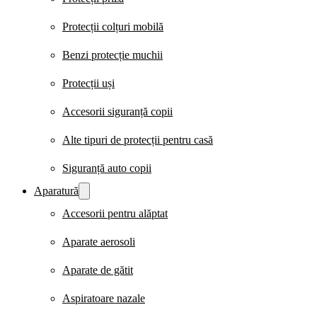
Protecții colțuri mobilă
Benzi protecție muchii
Protecții uși
Accesorii siguranță copii
Alte tipuri de protecții pentru casă
Siguranță auto copii
Aparatură
Accesorii pentru alăptat
Aparate aerosoli
Aparate de gătit
Aspiratoare nazale