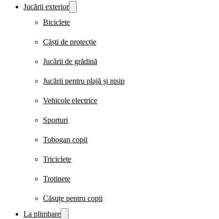
Jucării exterior
Biciclete
Căști de protecție
Jucării de grădină
Jucării pentru plajă și nisip
Vehicole electrice
Sporturi
Tobogan copii
Triciclete
Trotinete
Căsuțe pentru copii
La plimbare