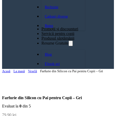
Rechizite
Cadouri diverse
Botez
Promoții și discounturi
Servicii pentru copii
Produsul săptămănii
Resurse Gratuite
Blog
Ebook-uri
Acasă
La masă
Veselă
Farfurie din Silicon cu Pai pentru Copii – Gri
Farfurie din Silicon cu Pai pentru Copii – Gri
Evaluat la
0
din 5
79,90
lei