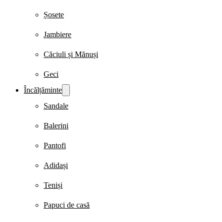
Șosete
Jambiere
Căciuli și Mănuși
Geci
Încălțăminte
Sandale
Balerini
Pantofi
Adidași
Teniși
Papuci de casă