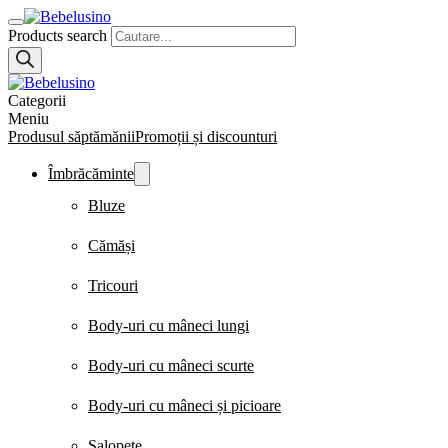
Products search
Categorii
Meniu
Produsul săptămănii
Promoții și discounturi
Îmbrăcăminte
Bluze
Cămăși
Tricouri
Body-uri cu mâneci lungi
Body-uri cu mâneci scurte
Body-uri cu mâneci și picioare
Salopete