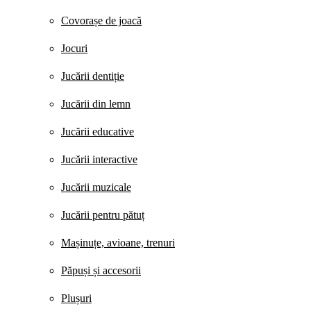
Covorașe de joacă
Jocuri
Jucării dentiție
Jucării din lemn
Jucării educative
Jucării interactive
Jucării muzicale
Jucării pentru pătuț
Mașinuțe, avioane, trenuri
Păpuși și accesorii
Plușuri