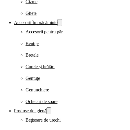
Cizme
Ghete
Accesorii Îmbrăcăminte
Accesorii pentru păr
Bentițe
Bretele
Curele și brățări
Gentuțe
Genunchiere
Ochelari de soare
Produse de igienă
Bețișoare de urechi