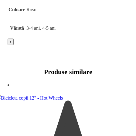
Varsta recomandata spre utilizare: +3 ani
Culoare
Rosu
AVERTISMENTE!
A se utiliza cu echipament de protectie. A nu se utiliza in trafic.
Vârstă
3-4 ani, 4-5 ani
Verificati si intretineti in mod constant partile principale
(elemente de sustinere, fixare, ancorare, etc.) pentru evitarea
›
caderii sau a rasturnarii.
Produse similare