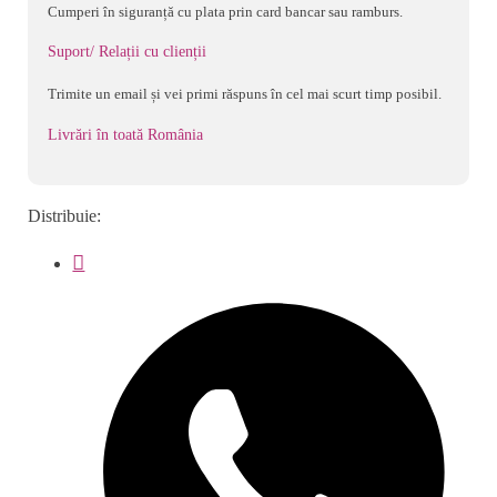
314
Cumperi în siguranță cu plata prin card bancar sau ramburs.
red
Suport/ Relații cu clienții
Trimite un email și vei primi răspuns în cel mai scurt timp posibil.
Livrări în toată România
Distribuie: