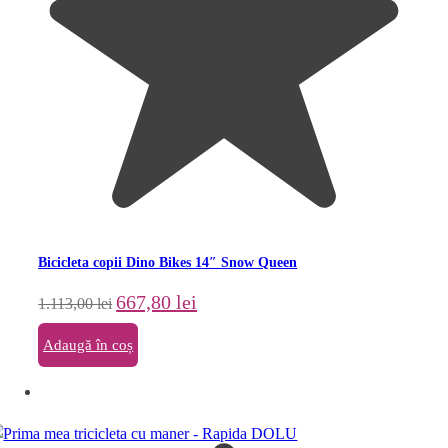
Bicicleta copii Dino Bikes 14″ Snow Queen
Prețul
Prețul
667,80
lei
1.113,00
lei
inițial
curent
a
este:
Adaugă în coș
fost:
667,80 lei.
1.113,00 lei.