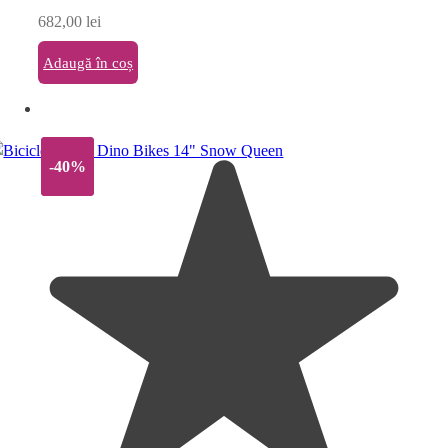
682,00
lei
Adaugă în coș
-40%
-40%