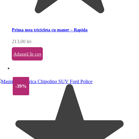
Prima mea tricicleta cu maner – Rapida
213,00
lei
Adaugă în coș
-39%
-39%