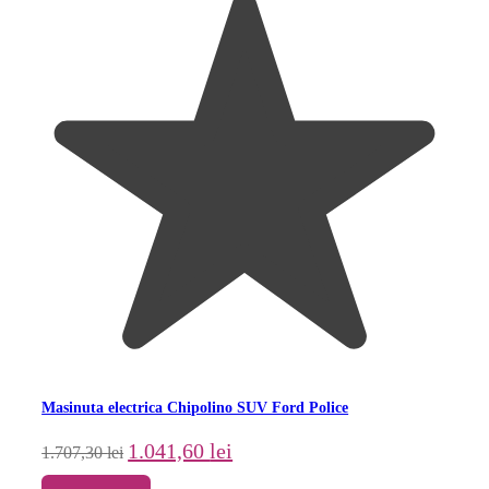
Masinuta electrica Chipolino SUV Ford Police
Prețul
Prețul
1.041,60
lei
1.707,30
lei
inițial
curent