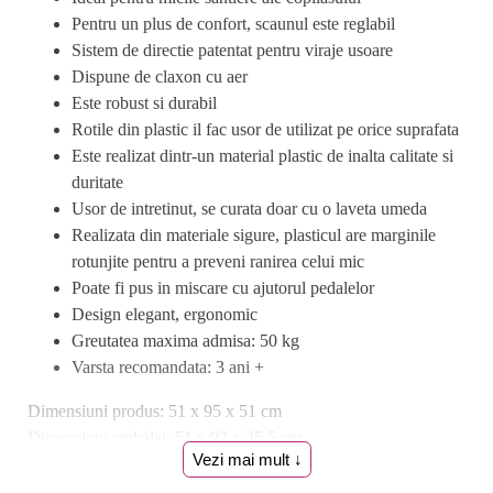
Pentru un plus de confort, scaunul este reglabil
Sistem de directie patentat pentru viraje usoare
Dispune de claxon cu aer
Este robust si durabil
Rotile din plastic il fac usor de utilizat pe orice suprafata
Este realizat dintr-un material plastic de inalta calitate si
duritate
Usor de intretinut, se curata doar cu o laveta umeda
Realizata din materiale sigure, plasticul are marginile
rotunjite pentru a preveni ranirea celui mic
Poate fi pus in miscare cu ajutorul pedalelor
Design elegant, ergonomic
Greutatea maxima admisa: 50 kg
Varsta recomandata: 3 ani +
Dimensiuni produs: 51 x 95 x 51 cm
Dimensiuni ambalaj: 51 x 92 x 35,5 cm
Vezi mai mult ↓
Contraindicat copiilor mai mici de 3 ani.