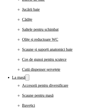
Jucării baie
Cădițe
Saltele pentru schimbat
Olițe și reductoare WC
Scaune și suporți anatomici baie
Coș de gunoi pentru scutece
Cutii dispenser șervețete
La masă
Accesorii pentru diversificare
Scaune pentru masă
Bavețici