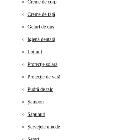
Creme de corp
Creme de față
Geluri de duș
Igienă dentară
Loțiuni
Protecție solară
Protecție de vară
Pudră de talc
Șampon
Săpunuri
Șervețele umede
Seturi