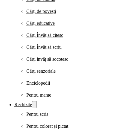
Cărți de povești
Cărți educative
Cărți Învăț să citesc
Cărți Învăț să scriu
Cărți învăț să socotesc
Cărți senzoriale
Enciclopedii
Pentru mame
Rechizite
Pentru scris
Pentru colorat și pictat