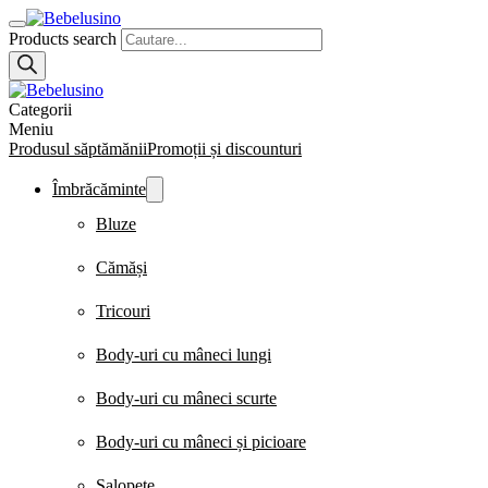
Products search
Categorii
Meniu
Produsul săptămănii
Promoții și discounturi
Îmbrăcăminte
Bluze
Cămăși
Tricouri
Body-uri cu mâneci lungi
Body-uri cu mâneci scurte
Body-uri cu mâneci și picioare
Salopete