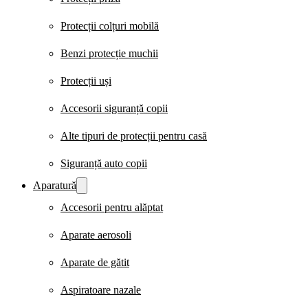
Protecții colțuri mobilă
Benzi protecție muchii
Protecții uși
Accesorii siguranță copii
Alte tipuri de protecții pentru casă
Siguranță auto copii
Aparatură
Accesorii pentru alăptat
Aparate aerosoli
Aparate de gătit
Aspiratoare nazale