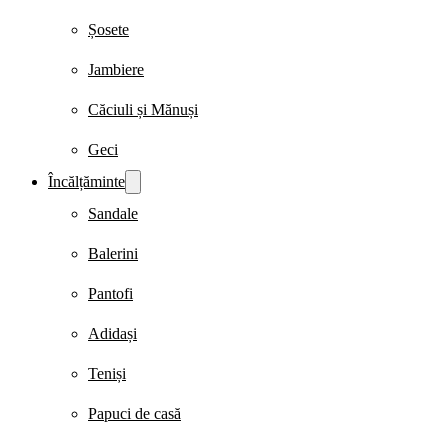
Șosete
Jambiere
Căciuli și Mănuși
Geci
Încălțăminte
Sandale
Balerini
Pantofi
Adidași
Teniși
Papuci de casă