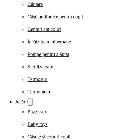
Cântare
Căști antifonice pentru copii
Centuri anticolici
Încălzitoare biberoane
Pompe pentru alăptat
Sterilizatoare
Termosuri
Termometre
Jucării
Puzzle-uri
Baby toys
Căsuțe și corturi copii