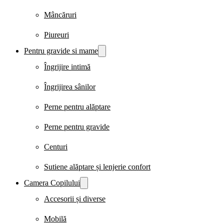
Mâncăruri
Piureuri
Pentru gravide si mame
Îngrijire intimă
Îngrijirea sânilor
Perne pentru alăptare
Perne pentru gravide
Centuri
Sutiene alăptare și lenjerie confort
Camera Copilului
Accesorii și diverse
Mobilă