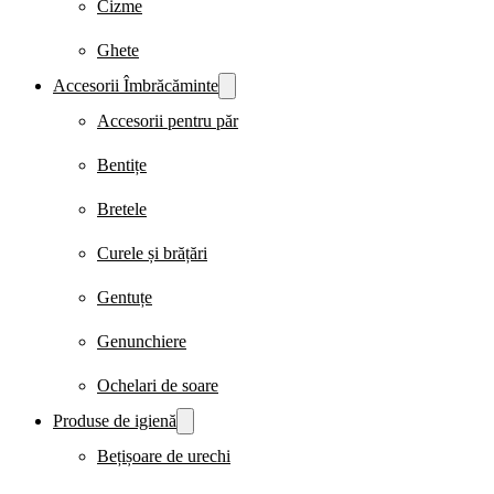
Cizme
Ghete
Accesorii Îmbrăcăminte
Accesorii pentru păr
Bentițe
Bretele
Curele și brățări
Gentuțe
Genunchiere
Ochelari de soare
Produse de igienă
Bețișoare de urechi