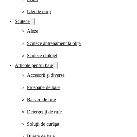
Ulei de corp
Scutece
Aleze
Scutece antrenament la oliță
Scutece chiloțel
Articole pentru baie
Accesorii și diverse
Prosoape de baie
Balsam de rufe
Detergenți de rufe
Soluții de curățat
Burete de baie