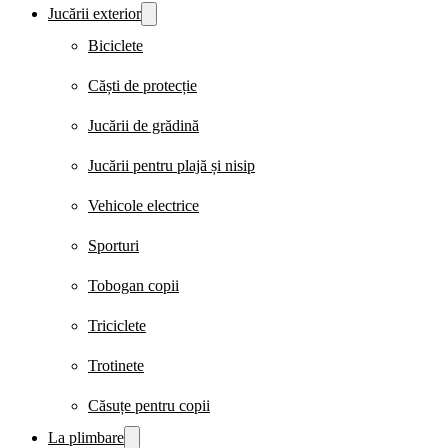
Jucării exterior
Biciclete
Căști de protecție
Jucării de grădină
Jucării pentru plajă și nisip
Vehicole electrice
Sporturi
Tobogan copii
Triciclete
Trotinete
Căsuțe pentru copii
La plimbare