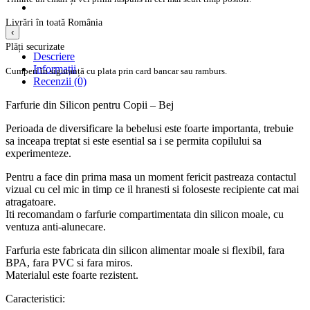
Livrări în toată România
‹
Plăți securizate
Descriere
Informații
Cumperi în siguranță cu plata prin card bancar sau ramburs.
Recenzii (0)
Farfurie din Silicon pentru Copii – Bej
Perioada de diversificare la bebelusi este foarte importanta, trebuie
sa inceapa treptat si este esential sa i se permita copilului sa
experimenteze.
Pentru a face din prima masa un moment fericit pastreaza contactul
vizual cu cel mic in timp ce il hranesti si foloseste recipiente cat mai
atragatoare.
Iti recomandam o farfurie compartimentata din silicon moale, cu
ventuza anti-alunecare.
Farfuria este fabricata din silicon alimentar moale si flexibil, fara
BPA, fara PVC si fara miros.
Materialul este foarte rezistent.
Caracteristici: