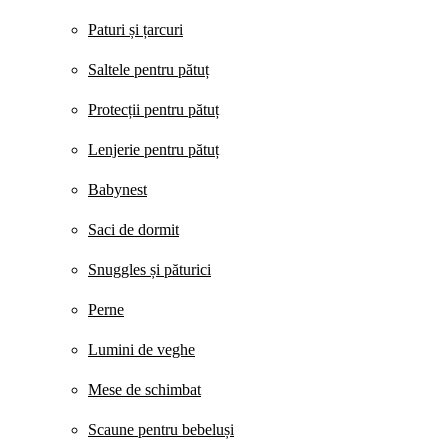
Paturi și țarcuri
Saltele pentru pătuț
Protecții pentru pătuț
Lenjerie pentru pătuț
Babynest
Saci de dormit
Snuggles și păturici
Perne
Lumini de veghe
Mese de schimbat
Scaune pentru bebeluși