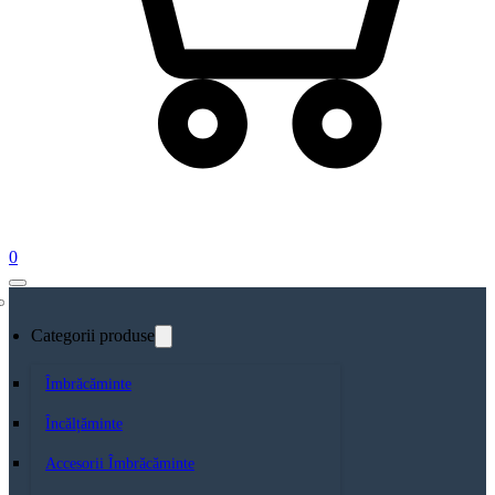
0
Categorii produse
Îmbrăcăminte
Încălțăminte
Accesorii Îmbrăcăminte