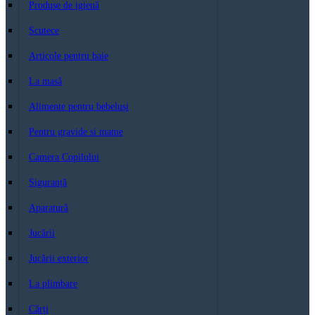
Produse de igienă
Scutece
Articole pentru baie
La masă
Alimente pentru bebeluși
Pentru gravide si mame
Camera Copilului
Siguranță
Aparatură
Jucării
Jucării exterior
La plimbare
Cărți