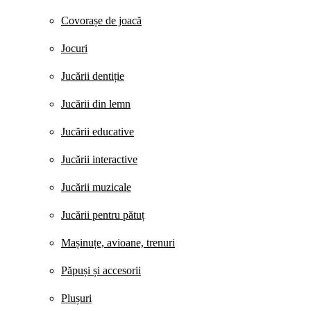
Covorașe de joacă
Jocuri
Jucării dentiție
Jucării din lemn
Jucării educative
Jucării interactive
Jucării muzicale
Jucării pentru pătuț
Mașinuțe, avioane, trenuri
Păpuși și accesorii
Plușuri