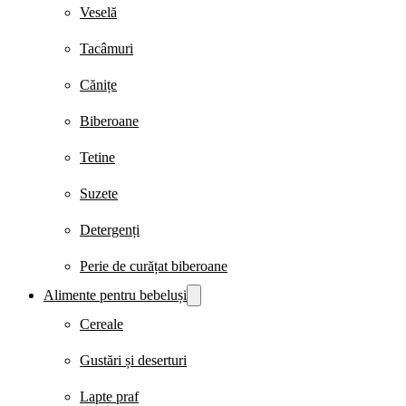
Veselă
Tacâmuri
Cănițe
Biberoane
Tetine
Suzete
Detergenți
Perie de curățat biberoane
Alimente pentru bebeluși
Cereale
Gustări și deserturi
Lapte praf