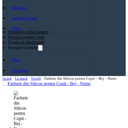
Rechizite
Cadouri diverse
Botez
Promoții și discounturi
Servicii pentru copii
Produsul săptămănii
Resurse Gratuite
Blog
Ebook-uri
Acasă
La masă
Veselă
Farfurie din Silicon pentru Copii – Bej – Nurio