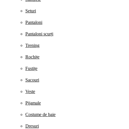
Seturi
Pantaloni
Pantaloni scurți
Trening
Rochițe
Fustițe
Sacouri
Veste
Pijamale
Costume de baie
Dresuri