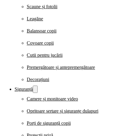
Scaune și fotolii
Leagăne
Balansoar copii
Covoare copii
Cutii pentru jucării
Premergătoare și antepremergătoare
Decorațiuni
Siguranță
Camere și monitoare video
Opritoare sertare și siguranțe dulapuri
Porți de siguranță copii
Protecții priză