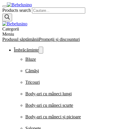
Products search
Categorii
Meniu
Produsul săptămănii
Promoții și discounturi
Îmbrăcăminte
Bluze
Cămăși
Tricouri
Body-uri cu mâneci lungi
Body-uri cu mâneci scurte
Body-uri cu mâneci și picioare
Salopete