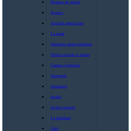
Produse de igienă
Scutece
Articole pentru baie
La masă
Alimente pentru bebeluși
Pentru gravide si mame
Camera Copilului
Siguranță
Aparatură
Jucării
Jucării exterior
La plimbare
Cărți