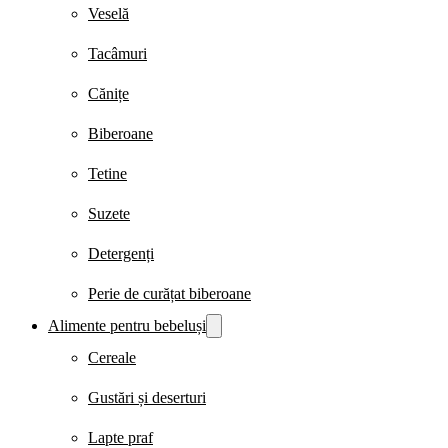
Veselă
Tacâmuri
Cănițe
Biberoane
Tetine
Suzete
Detergenți
Perie de curățat biberoane
Alimente pentru bebeluși
Cereale
Gustări și deserturi
Lapte praf