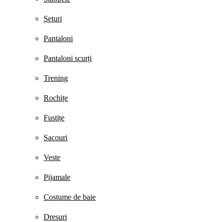
Seturi
Pantaloni
Pantaloni scurți
Trening
Rochițe
Fustițe
Sacouri
Veste
Pijamale
Costume de baie
Dresuri