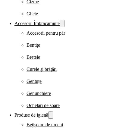
Cizme
Ghete
Accesorii Îmbrăcăminte
Accesorii pentru păr
Bentițe
Bretele
Curele și brățări
Gentuțe
Genunchiere
Ochelari de soare
Produse de igienă
Bețișoare de urechi