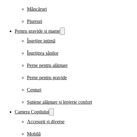
Mâncăruri
Piureuri
Pentru gravide si mame
Îngrijire intimă
Îngrijirea sânilor
Perne pentru alăptare
Perne pentru gravide
Centuri
Sutiene alăptare și lenjerie confort
Camera Copilului
Accesorii și diverse
Mobilă