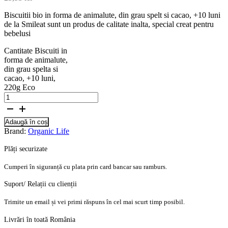
Biscuitii bio in forma de animalute, din grau spelt si cacao, +10 luni
de la Smileat sunt un produs de calitate inalta, special creat pentru
bebelusi
Cantitate Biscuiti in
forma de animalute,
din grau spelta si
cacao, +10 luni,
220g Eco
Adaugă în coș
Brand:
Organic Life
Plăți securizate
Cumperi în siguranță cu plata prin card bancar sau ramburs.
Suport/ Relații cu clienții
Trimite un email și vei primi răspuns în cel mai scurt timp posibil.
Livrări în toată România