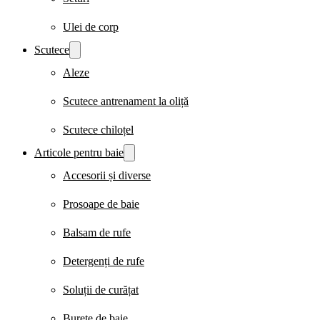
Ulei de corp
Scutece
Aleze
Scutece antrenament la oliță
Scutece chiloțel
Articole pentru baie
Accesorii și diverse
Prosoape de baie
Balsam de rufe
Detergenți de rufe
Soluții de curățat
Burete de baie