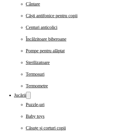
Cântare
Căști antifonice pentru copii
Centuri anticolici
Încălzitoare biberoane
Pompe pentru alăptat
Sterilizatoare
Termosuri
Termometre
Jucării
Puzzle-uri
Baby toys
Căsuțe și corturi copii