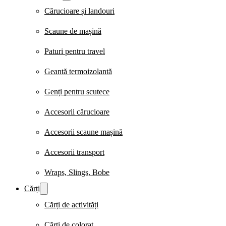
Cărucioare și landouri
Scaune de mașină
Paturi pentru travel
Geantă termoizolantă
Genți pentru scutece
Accesorii cărucioare
Accesorii scaune mașină
Accesorii transport
Wraps, Slings, Bobe
Cărți
Cărți de activități
Cărți de colorat