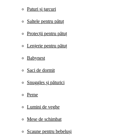
Paturi și țarcuri
Saltele pentru pătuț
Protecții pentru pătuț
Lenjerie pentru pătuț
Babynest
Saci de dormit
Snuggles și păturici
Perne
Lumini de veghe
Mese de schimbat
Scaune pentru bebeluși