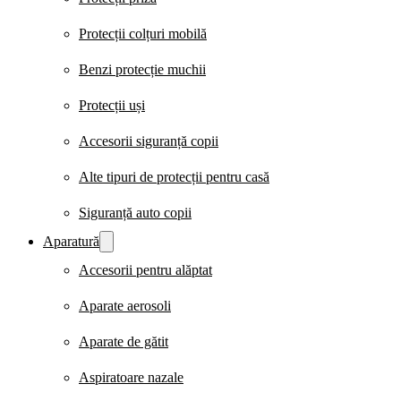
Protecții colțuri mobilă
Benzi protecție muchii
Protecții uși
Accesorii siguranță copii
Alte tipuri de protecții pentru casă
Siguranță auto copii
Aparatură
Accesorii pentru alăptat
Aparate aerosoli
Aparate de gătit
Aspiratoare nazale