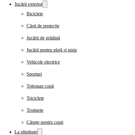
Jucării exterior
Biciclete
Căști de protecție
Jucării de grădină
Jucării pentru plajă și nisip
Vehicole electrice
Sporturi
Tobogan copii
Triciclete
Trotinete
Căsuțe pentru copii
La plimbare