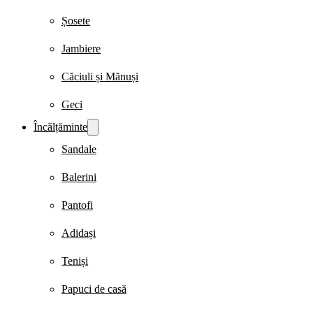
Șosete
Jambiere
Căciuli și Mănuși
Geci
Încălțăminte
Sandale
Balerini
Pantofi
Adidași
Teniși
Papuci de casă