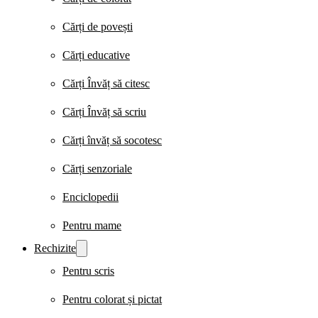
Cărți de povești
Cărți educative
Cărți Învăț să citesc
Cărți Învăț să scriu
Cărți învăț să socotesc
Cărți senzoriale
Enciclopedii
Pentru mame
Rechizite
Pentru scris
Pentru colorat și pictat