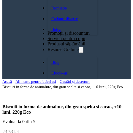
Rechizite
Cadouri diverse
Botez
Promoții și discounturi
Servicii pentru copii
Produsul săptămănii
Resurse Gratuite
Blog
Ebook-uri
Acasă
Alimente pentru bebeluși
Gustări și deserturi
Biscuiti in forma de animalute, din grau spelta si cacao, +10 luni, 220g Eco
Biscuiti in forma de animalute, din grau spelta si cacao, +10
luni, 220g Eco
Evaluat la
0
din 5
23,53
lei