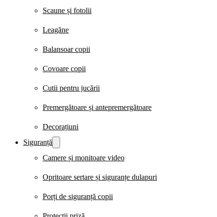
Scaune și fotolii
Leagăne
Balansoar copii
Covoare copii
Cutii pentru jucării
Premergătoare și antepremergătoare
Decorațiuni
Siguranță
Camere și monitoare video
Opritoare sertare și siguranțe dulapuri
Porți de siguranță copii
Protecții priză