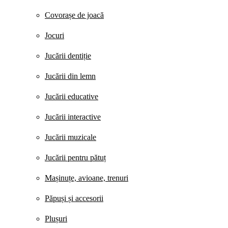
Covorașe de joacă
Jocuri
Jucării dentiție
Jucării din lemn
Jucării educative
Jucării interactive
Jucării muzicale
Jucării pentru pătuț
Mașinuțe, avioane, trenuri
Păpuși și accesorii
Plușuri