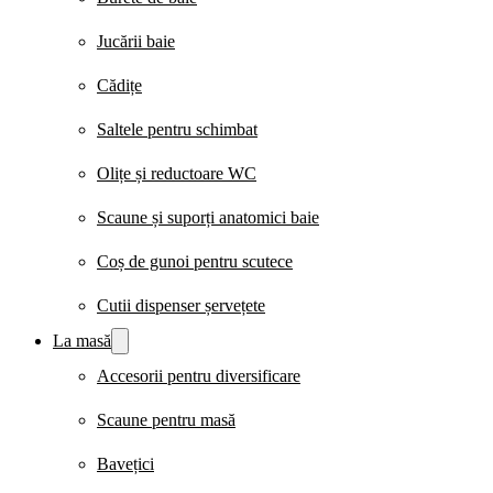
Jucării baie
Cădițe
Saltele pentru schimbat
Olițe și reductoare WC
Scaune și suporți anatomici baie
Coș de gunoi pentru scutece
Cutii dispenser șervețete
La masă
Accesorii pentru diversificare
Scaune pentru masă
Bavețici