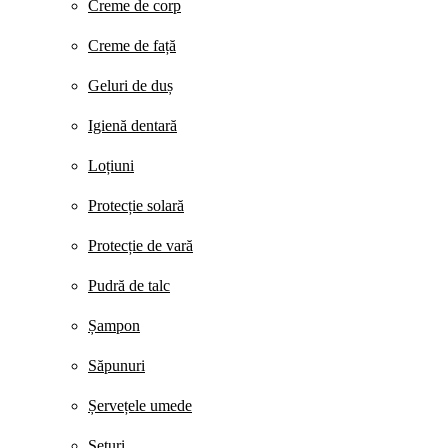
Creme de corp
Creme de față
Geluri de duș
Igienă dentară
Loțiuni
Protecție solară
Protecție de vară
Pudră de talc
Șampon
Săpunuri
Șervețele umede
Seturi