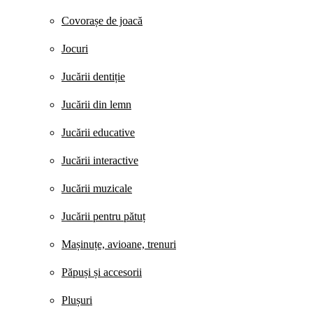
Covorașe de joacă
Jocuri
Jucării dentiție
Jucării din lemn
Jucării educative
Jucării interactive
Jucării muzicale
Jucării pentru pătuț
Mașinuțe, avioane, trenuri
Păpuși și accesorii
Plușuri