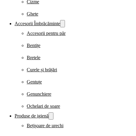
Cizme
Ghete
Accesorii Îmbrăcăminte
Accesorii pentru păr
Bentițe
Bretele
Curele și brățări
Gentuțe
Genunchiere
Ochelari de soare
Produse de igienă
Bețișoare de urechi