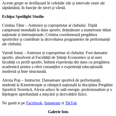
Aceste grupe se desfășoară în celelalte zile și intervale orare ale
săptămânii, în funcție de nivel și vârstă.
Echipa Spotlight Studio
Cristina Tătar – Antrenor și coproprietar al clubului. Triplă
campioană mondială la dans sportiv, deținătoare a numeroase titluri
naționale și internaționale, Cristina coordonează pregătirea
sportivilor și contribuie la dezvoltarea programelor de performanță
ale clubului.
Varodi Ionuț – Antrenor și coproprietar al clubului. Fost dansator
sportiv, absolvent al Facultății de Științe Economice și al unei
facultăți cu profil sportiv, îmbină experiența din dans cu pregătirea
academică pentru a oferi cursanților o experiență educațională
modernă și bine structurată.
Alexia Pop – Instructor. Dansatoare sportivă de performanță,
studentă la Kinetoterapie și olimpică națională la disciplina Pregătire
Sportivă Teoretică, Alexia aduce în sală energie, profesionalism și o
înțelegere aprofundată a mișcării și dezvoltării fizice.
Ne gasiti si pe
Facebook
,
Instagram
si
TikTok
Galerie foto