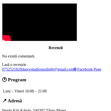
Recenzii
Nu există comentarii.
Lasă o recenzie
0752521820
dancestudiospotlight@gmail.com
🌐 Facebook Page
🕐 Program
Luni – Vineri 16:00 – 21:00
📍 Adresă
Strada Kós Károly, 540297 Târgu Mureș