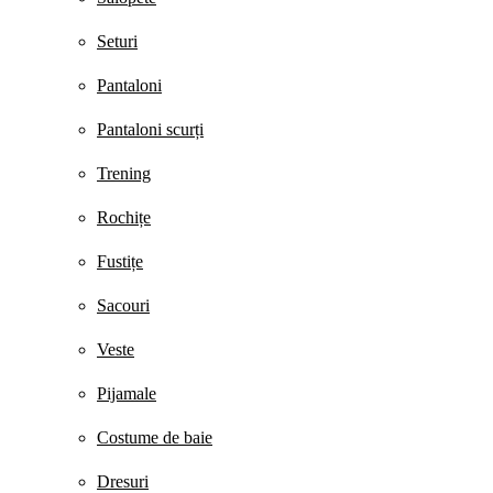
Seturi
Pantaloni
Pantaloni scurți
Trening
Rochițe
Fustițe
Sacouri
Veste
Pijamale
Costume de baie
Dresuri