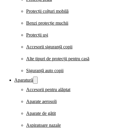
Protecții colțuri mobilă
Benzi protecție muchii
Protecții uși
Accesorii siguranță copii
Alte tipuri de protecții pentru casă
Siguranță auto copii
Aparatură
Accesorii pentru alăptat
Aparate aerosoli
Aparate de gătit
Aspiratoare nazale