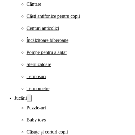
Cântare
Căști antifonice pentru copii
Centuri anticolici
Încălzitoare biberoane
Pompe pentru alăptat
Sterilizatoare
Termosuri
Termometre
Jucării
Puzzle-uri
Baby toys
Căsuțe și corturi copii