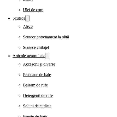
Ulei de corp
Scutece
Aleze
Scutece antrenament la oliță
Scutece chiloțel
Articole pentru baie
Accesorii și diverse
Prosoape de baie
Balsam de rufe
Detergenți de rufe
Soluții de curățat
Burete de baie