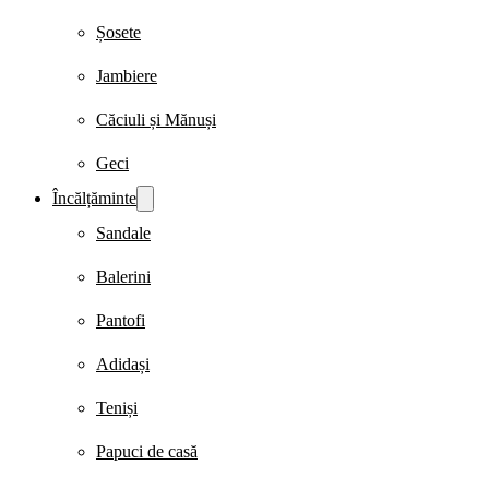
Șosete
Jambiere
Căciuli și Mănuși
Geci
Încălțăminte
Sandale
Balerini
Pantofi
Adidași
Teniși
Papuci de casă