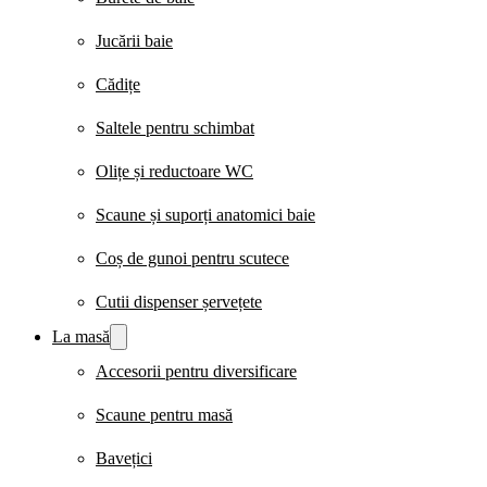
Jucării baie
Cădițe
Saltele pentru schimbat
Olițe și reductoare WC
Scaune și suporți anatomici baie
Coș de gunoi pentru scutece
Cutii dispenser șervețete
La masă
Accesorii pentru diversificare
Scaune pentru masă
Bavețici