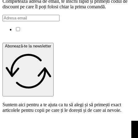
Completează adresa de email, te înscrii rapid și primești codul de
discount pe care îl poți folosi chiar la prima comandă.
Confirm că am citit și sunt de acord cu Politica de
confidențialitate.
Abonează-te la newsletter
Suntem aici pentru a te ajuta ca tu să alegi și să primești exact
articolele pentru copii pe care ți le dorești și de care ai nevoie.