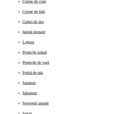
Creme de corp
Creme de față
Geluri de duș
Igienă dentară
Loțiuni
Protecție solară
Protecție de vară
Pudră de talc
Șampon
Săpunuri
Șervețele umede
Seturi