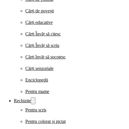
Cărți de povești
Cărți educative
Cărți Învăț să citesc
Cărți Învăț să scriu
Cărți învăț să socotesc
Cărți senzoriale
Enciclopedii
Pentru mame
Rechizite
Pentru scris
Pentru colorat și pictat