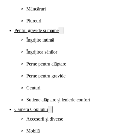
Mâncăruri
Piureuri
Pentru gravide si mame
Îngrijire intimă
Îngrijirea sânilor
Perne pentru alăptare
Perne pentru gravide
Centuri
Sutiene alăptare și lenjerie confort
Camera Copilului
Accesorii și diverse
Mobilă