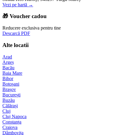
Vezi pe hartă →
🎁 Voucher cadou
Reducere exclusiva pentru tine
Descarcă PDF
Alte locatii
Arad
Argeș
Bacău
Baia Mare
Bihor
Botoșani
Brașov
București
Buzău
Călărași
Cluj
Cluj Napoca
Constanța
Craiova
Dâmbovița