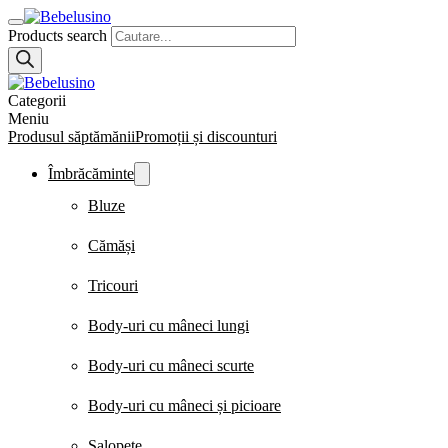
Products search
Categorii
Meniu
Produsul săptămănii
Promoții și discounturi
Îmbrăcăminte
Bluze
Cămăși
Tricouri
Body-uri cu mâneci lungi
Body-uri cu mâneci scurte
Body-uri cu mâneci și picioare
Salopete