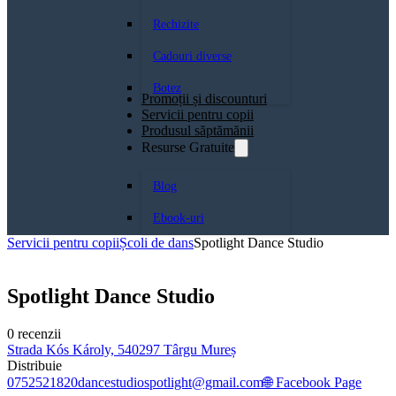
Rechizite
Cadouri diverse
Botez
Promoții și discounturi
Servicii pentru copii
Produsul săptămănii
Resurse Gratuite
Blog
Ebook-uri
Servicii pentru copii
Școli de dans
Spotlight Dance Studio
Spotlight Dance Studio
0 recenzii
Strada Kós Károly, 540297 Târgu Mureș
Distribuie
0752521820
dancestudiospotlight@gmail.com
🌐 Facebook Page