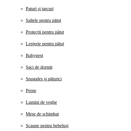
Paturi și țarcuri
Saltele pentru pătuț
Protecții pentru pătuț
Lenjerie pentru pătuț
Babynest
Saci de dormit
Snuggles și păturici
Perne
Lumini de veghe
Mese de schimbat
Scaune pentru bebeluși