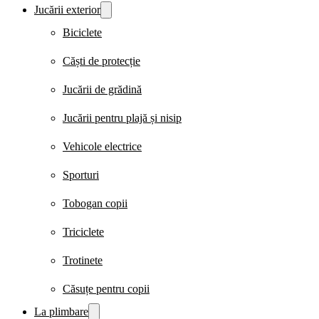
Jucării exterior
Biciclete
Căști de protecție
Jucării de grădină
Jucării pentru plajă și nisip
Vehicole electrice
Sporturi
Tobogan copii
Triciclete
Trotinete
Căsuțe pentru copii
La plimbare