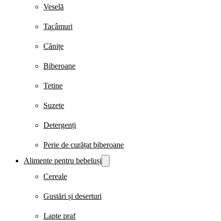
Veselă
Tacâmuri
Cănițe
Biberoane
Tetine
Suzete
Detergenți
Perie de curățat biberoane
Alimente pentru bebeluși
Cereale
Gustări și deserturi
Lapte praf