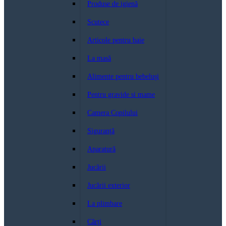
Produse de igienă
Scutece
Articole pentru baie
La masă
Alimente pentru bebeluși
Pentru gravide si mame
Camera Copilului
Siguranță
Aparatură
Jucării
Jucării exterior
La plimbare
Cărți