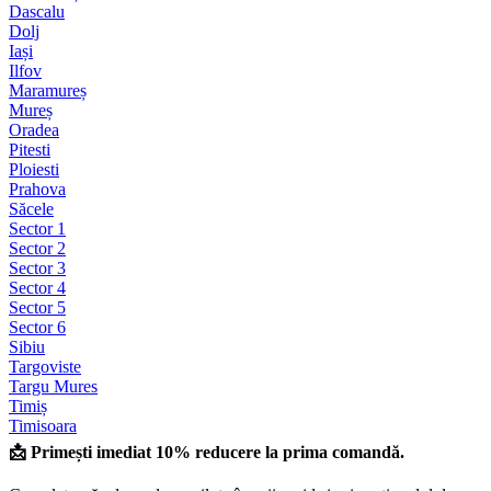
Dascalu
Dolj
Iași
Ilfov
Maramureș
Mureș
Oradea
Pitesti
Ploiesti
Prahova
Săcele
Sector 1
Sector 2
Sector 3
Sector 4
Sector 5
Sector 6
Sibiu
Targoviste
Targu Mures
Timiș
Timisoara
📩 Primești imediat 10% reducere la prima comandă.