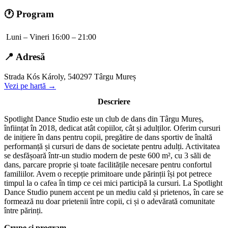
🕐 Program
Luni – Vineri 16:00 – 21:00
📍 Adresă
Strada Kós Károly, 540297 Târgu Mureș
Vezi pe hartă →
Descriere
Spotlight Dance Studio este un club de dans din Târgu Mureș,
înființat în 2018, dedicat atât copiilor, cât și adulților. Oferim cursuri
de inițiere în dans pentru copii, pregătire de dans sportiv de înaltă
performanță și cursuri de dans de societate pentru adulți. Activitatea
se desfășoară într-un studio modern de peste 600 m², cu 3 săli de
dans, parcare proprie și toate facilitățile necesare pentru confortul
familiilor. Avem o recepție primitoare unde părinții își pot petrece
timpul la o cafea în timp ce cei mici participă la cursuri. La Spotlight
Dance Studio punem accent pe un mediu cald și prietenos, în care se
formează nu doar prietenii între copii, ci și o adevărată comunitate
între părinți.
Grupe și program