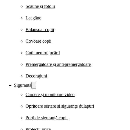
Scaune și fotolii
Leagăne
Balansoar copii
Covoare copii
Cutii pentru jucării
Premergătoare și antepremergătoare
Decorațiuni
Siguranță
Camere și monitoare video
Opritoare sertare și siguranțe dulapuri
Porți de siguranță copii
Protecții priză