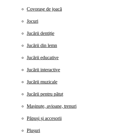
Covorașe de joacă
Jocuri
Jucării dentiție
Jucării din lemn
Jucării educative
Jucării interactive
Jucării muzicale
Jucării pentru pătuț
Mașinuțe, avioane, trenuri
Păpuși și accesorii
Plușuri