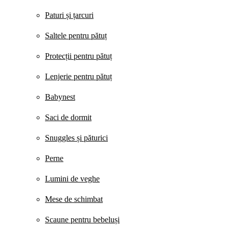
Paturi și țarcuri
Saltele pentru pătuț
Protecții pentru pătuț
Lenjerie pentru pătuț
Babynest
Saci de dormit
Snuggles și păturici
Perne
Lumini de veghe
Mese de schimbat
Scaune pentru bebeluși