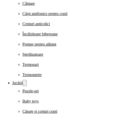
Cântare
Căști antifonice pentru copii
Centuri anticolici
Încălzitoare biberoane
Pompe pentru alăptat
Sterilizatoare
Termosuri
Termometre
Jucării
Puzzle-uri
Baby toys
Căsuțe și corturi copii