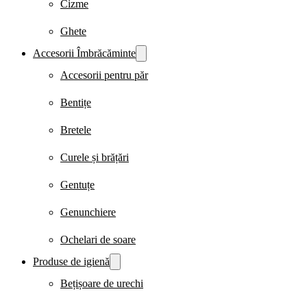
Cizme
Ghete
Accesorii Îmbrăcăminte
Accesorii pentru păr
Bentițe
Bretele
Curele și brățări
Gentuțe
Genunchiere
Ochelari de soare
Produse de igienă
Bețișoare de urechi