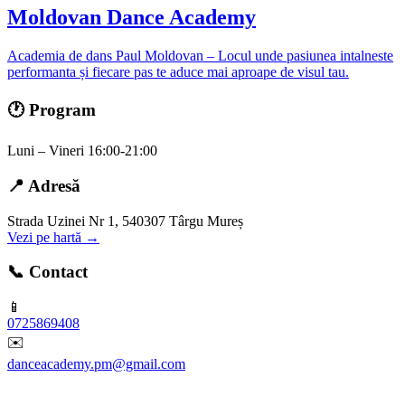
Moldovan Dance Academy
Academia de dans Paul Moldovan – Locul unde pasiunea intalneste
performanta și fiecare pas te aduce mai aproape de visul tau.
🕐 Program
Luni – Vineri 16:00-21:00
📍 Adresă
Strada Uzinei Nr 1, 540307 Târgu Mureș
Vezi pe hartă →
📞 Contact
📱
0725869408
✉️
danceacademy.pm@gmail.com