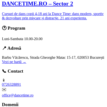
DANCETIME.RO – Sector 2
Cursuri de dans copii 4-18 ani la Dance Time: dans modern, sportiv
& dezvoltare prin mișcare și distracție. 21 ani experienta.
🕐 Program
Luni-Sambata 10.00-20.00
📍 Adresă
Barbu Văcărescu, Strada Gheorghe Matac 15-17, 020053 București
Vezi pe hartă →
📞 Contact
📱
0726328891
✉️
office@dancetime.ro
Domenii