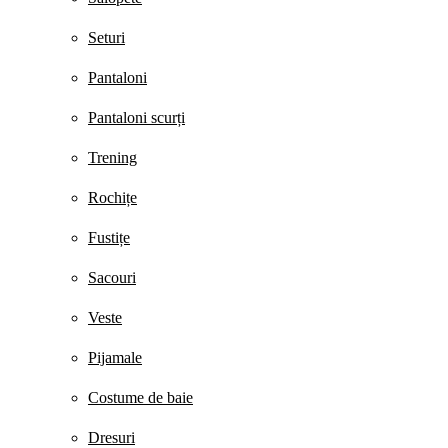
Seturi
Pantaloni
Pantaloni scurți
Trening
Rochițe
Fustițe
Sacouri
Veste
Pijamale
Costume de baie
Dresuri