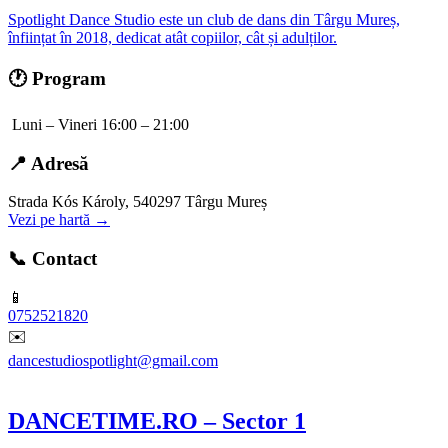
Spotlight Dance Studio este un club de dans din Târgu Mureș,
înființat în 2018, dedicat atât copiilor, cât și adulților.
🕐 Program
Luni – Vineri 16:00 – 21:00
📍 Adresă
Strada Kós Károly, 540297 Târgu Mureș
Vezi pe hartă →
📞 Contact
📱
0752521820
✉️
dancestudiospotlight@gmail.com
DANCETIME.RO – Sector 1