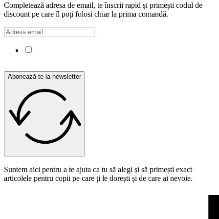
Completează adresa de email, te înscrii rapid și primești codul de
discount pe care îl poți folosi chiar la prima comandă.
Confirm că am citit și sunt de acord cu Politica de
confidențialitate.
Abonează-te la newsletter
Suntem aici pentru a te ajuta ca tu să alegi și să primești exact
articolele pentru copii pe care ți le dorești și de care ai nevoie.