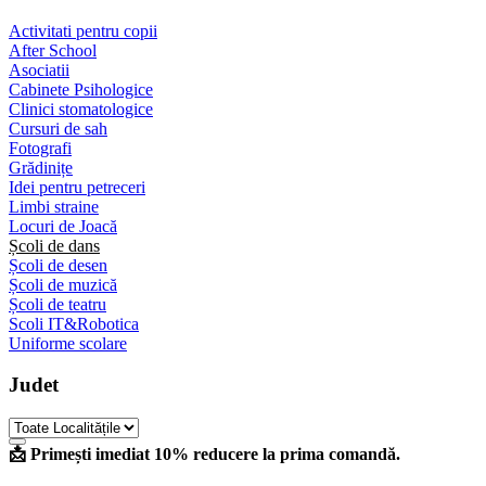
Activitati pentru copii
After School
Asociatii
Cabinete Psihologice
Clinici stomatologice
Cursuri de sah
Fotografi
Grădinițe
Idei pentru petreceri
Limbi straine
Locuri de Joacă
Școli de dans
Școli de desen
Școli de muzică
Școli de teatru
Scoli IT&Robotica
Uniforme scolare
Judet
📩 Primești imediat 10% reducere la prima comandă.