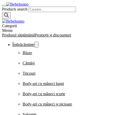
Products search
Categorii
Meniu
Produsul săptămănii
Promoții și discounturi
Îmbrăcăminte
Bluze
Cămăși
Tricouri
Body-uri cu mâneci lungi
Body-uri cu mâneci scurte
Body-uri cu mâneci și picioare
Salopete