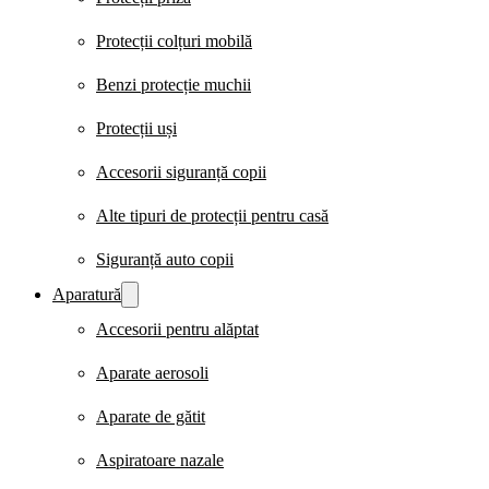
Protecții colțuri mobilă
Benzi protecție muchii
Protecții uși
Accesorii siguranță copii
Alte tipuri de protecții pentru casă
Siguranță auto copii
Aparatură
Accesorii pentru alăptat
Aparate aerosoli
Aparate de gătit
Aspiratoare nazale