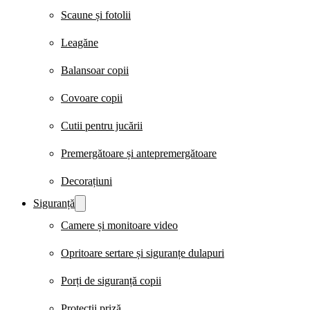
Scaune și fotolii
Leagăne
Balansoar copii
Covoare copii
Cutii pentru jucării
Premergătoare și antepremergătoare
Decorațiuni
Siguranță
Camere și monitoare video
Opritoare sertare și siguranțe dulapuri
Porți de siguranță copii
Protecții priză