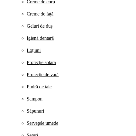
Creme de corp
Creme de față
Geluri de duș
Igienă dentară
Loțiuni
Protecție solară
Protecție de vară
Pudră de talc
Șampon
Săpunuri
Șervețele umede
Seturi