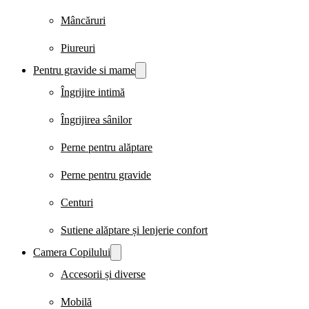
Mâncăruri
Piureuri
Pentru gravide si mame
Îngrijire intimă
Îngrijirea sânilor
Perne pentru alăptare
Perne pentru gravide
Centuri
Sutiene alăptare și lenjerie confort
Camera Copilului
Accesorii și diverse
Mobilă