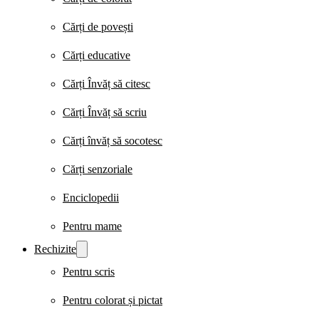
Cărți de povești
Cărți educative
Cărți Învăț să citesc
Cărți Învăț să scriu
Cărți învăț să socotesc
Cărți senzoriale
Enciclopedii
Pentru mame
Rechizite
Pentru scris
Pentru colorat și pictat