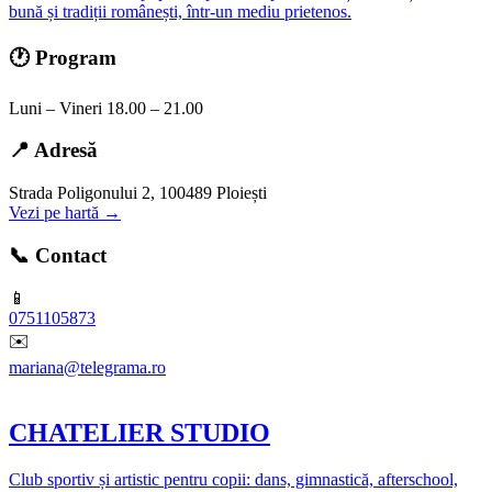
bună și tradiții românești, într-un mediu prietenos.
🕐 Program
Luni – Vineri 18.00 – 21.00
📍 Adresă
Strada Poligonului 2, 100489 Ploiești
Vezi pe hartă →
📞 Contact
📱
0751105873
✉️
mariana@telegrama.ro
CHATELIER STUDIO
Club sportiv și artistic pentru copii: dans, gimnastică, afterschool,