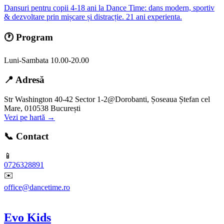
Dansuri pentru copii 4-18 ani la Dance Time: dans modern, sportiv
& dezvoltare prin mișcare și distracție. 21 ani experienta.
🕐 Program
Luni-Sambata 10.00-20.00
📍 Adresă
Str Washington 40-42 Sector 1-2@Dorobanti, Șoseaua Ștefan cel
Mare, 010538 București
Vezi pe hartă →
📞 Contact
📱
0726328891
✉️
office@dancetime.ro
Evo Kids