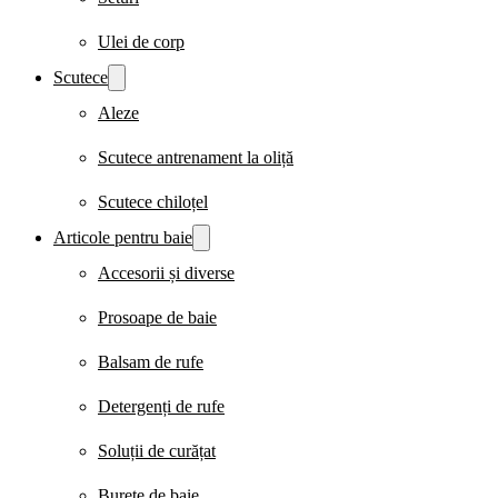
Ulei de corp
Scutece
Aleze
Scutece antrenament la oliță
Scutece chiloțel
Articole pentru baie
Accesorii și diverse
Prosoape de baie
Balsam de rufe
Detergenți de rufe
Soluții de curățat
Burete de baie