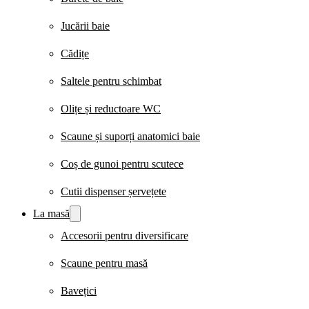
Jucării baie
Cădițe
Saltele pentru schimbat
Olițe și reductoare WC
Scaune și suporți anatomici baie
Coș de gunoi pentru scutece
Cutii dispenser șervețete
La masă
Accesorii pentru diversificare
Scaune pentru masă
Bavețici