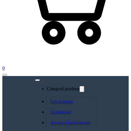
0
Categorii produse
Îmbrăcăminte
Încălțăminte
Accesorii Îmbrăcăminte