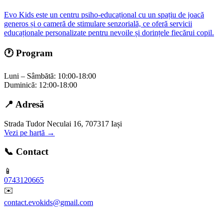
Evo Kids este un centru psiho-educațional cu un spațiu de joacă
generos și o cameră de stimulare senzorială, ce oferă servicii
educaționale personalizate pentru nevoile și dorințele fiecărui copil.
🕐 Program
Luni – Sâmbătă: 10:00-18:00
Duminică: 12:00-18:00
📍 Adresă
Strada Tudor Neculai 16, 707317 Iași
Vezi pe hartă →
📞 Contact
📱
0743120665
✉️
contact.evokids@gmail.com