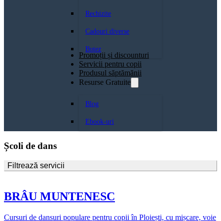
Rechizite
Cadouri diverse
Botez
Promoții și discounturi
Servicii pentru copii
Produsul săptămănii
Resurse Gratuite
Blog
Ebook-uri
Școli de dans
Filtrează servicii
BRÂU MUNTENESC
Cursuri de dansuri populare pentru copii în Ploiești, cu mișcare, voie