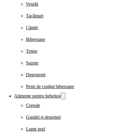
Veselă
Tacâmuri
Cănițe
Biberoane
Tetine
Suzete
Detergenți
Perie de curățat biberoane
Alimente pentru bebeluși
Cereale
Gustări și deserturi
Lapte praf