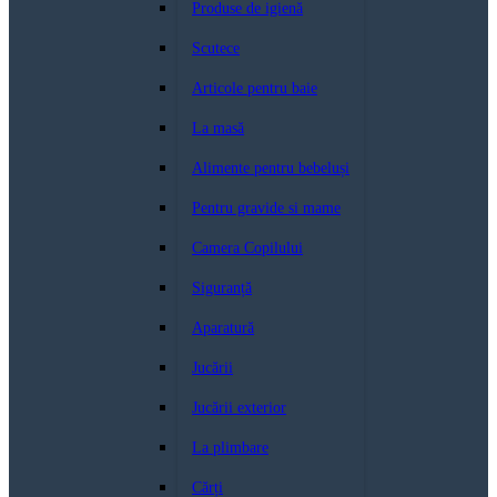
Produse de igienă
Scutece
Articole pentru baie
La masă
Alimente pentru bebeluși
Pentru gravide si mame
Camera Copilului
Siguranță
Aparatură
Jucării
Jucării exterior
La plimbare
Cărți