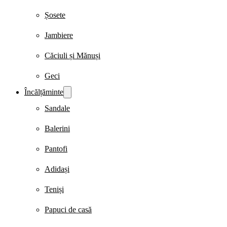
Șosete
Jambiere
Căciuli și Mănuși
Geci
Încălțăminte
Sandale
Balerini
Pantofi
Adidași
Teniși
Papuci de casă