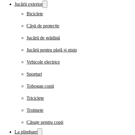
Jucării exterior
Biciclete
Căști de protecție
Jucării de grădină
Jucării pentru plajă și nisip
Vehicole electrice
Sporturi
Tobogan copii
Triciclete
Trotinete
Căsuțe pentru copii
La plimbare