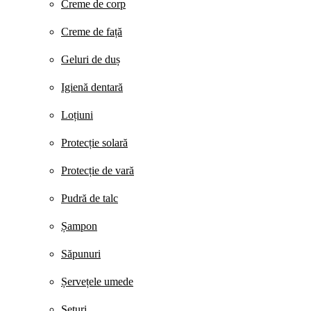
Creme de corp
Creme de față
Geluri de duș
Igienă dentară
Loțiuni
Protecție solară
Protecție de vară
Pudră de talc
Șampon
Săpunuri
Șervețele umede
Seturi