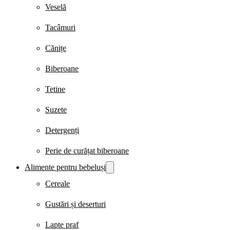
Veselă
Tacâmuri
Cănițe
Biberoane
Tetine
Suzete
Detergenți
Perie de curățat biberoane
Alimente pentru bebeluși
Cereale
Gustări și deserturi
Lapte praf