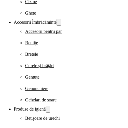
Cizme
Ghete
Accesorii Îmbrăcăminte
Accesorii pentru păr
Bentițe
Bretele
Curele și brățări
Gentuțe
Genunchiere
Ochelari de soare
Produse de igienă
Bețișoare de urechi