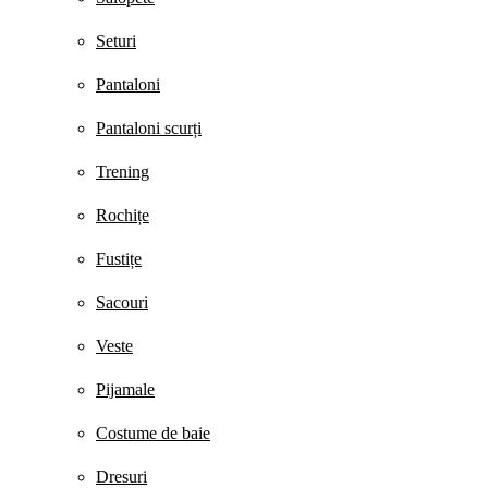
Seturi
Pantaloni
Pantaloni scurți
Trening
Rochițe
Fustițe
Sacouri
Veste
Pijamale
Costume de baie
Dresuri