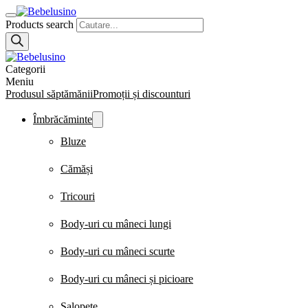
Products search
Categorii
Meniu
Produsul săptămănii
Promoții și discounturi
Îmbrăcăminte
Bluze
Cămăși
Tricouri
Body-uri cu mâneci lungi
Body-uri cu mâneci scurte
Body-uri cu mâneci și picioare
Salopete