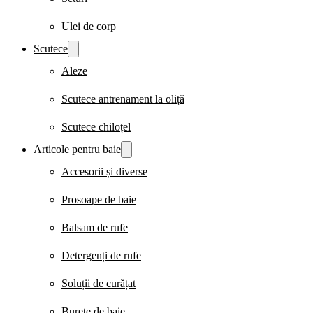
Ulei de corp
Scutece
Aleze
Scutece antrenament la oliță
Scutece chiloțel
Articole pentru baie
Accesorii și diverse
Prosoape de baie
Balsam de rufe
Detergenți de rufe
Soluții de curățat
Burete de baie