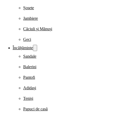
Șosete
Jambiere
Căciuli și Mănuși
Geci
Încălțăminte
Sandale
Balerini
Pantofi
Adidași
Teniși
Papuci de casă