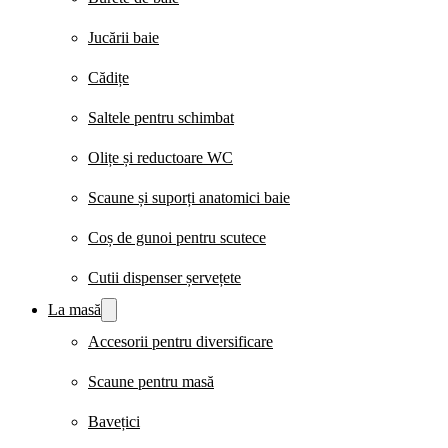
Jucării baie
Cădițe
Saltele pentru schimbat
Olițe și reductoare WC
Scaune și suporți anatomici baie
Coș de gunoi pentru scutece
Cutii dispenser șervețete
La masă
Accesorii pentru diversificare
Scaune pentru masă
Bavețici