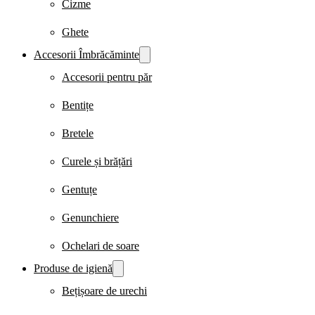
Cizme
Ghete
Accesorii Îmbrăcăminte
Accesorii pentru păr
Bentițe
Bretele
Curele și brățări
Gentuțe
Genunchiere
Ochelari de soare
Produse de igienă
Bețișoare de urechi