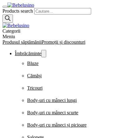
Products search
Categorii
Meniu
Produsul săptămănii
Promoții și discounturi
Îmbrăcăminte
Bluze
Cămăși
Tricouri
Body-uri cu mâneci lungi
Body-uri cu mâneci scurte
Body-uri cu mâneci și picioare
Salopete