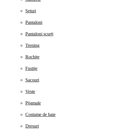
Seturi
Pantaloni
Pantaloni scurți
Trening
Rochițe
Fustițe
Sacouri
Veste
Pijamale
Costume de baie
Dresuri