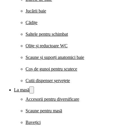
Jucării baie
Cădițe
Saltele pentru schimbat
Olițe și reductoare WC
Scaune și suporți anatomici baie
Coș de gunoi pentru scutece
Cutii dispenser șervețete
La masă
Accesorii pentru diversificare
Scaune pentru masă
Bavețici