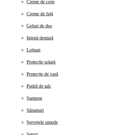
Creme de corp
Creme de față
Geluri de duș
Igienă dentară
Loțiuni
Protecție solară
Protecție de vară
Pudră de talc
Șampon
Săpunuri
Șervețele umede
Seturi