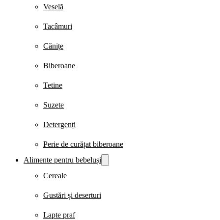
Veselă
Tacâmuri
Cănițe
Biberoane
Tetine
Suzete
Detergenți
Perie de curățat biberoane
Alimente pentru bebeluși
Cereale
Gustări și deserturi
Lapte praf