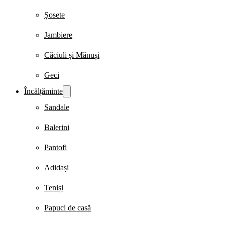
Șosete
Jambiere
Căciuli și Mănuși
Geci
Încălțăminte
Sandale
Balerini
Pantofi
Adidași
Teniși
Papuci de casă