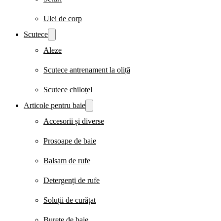
Ulei de corp
Scutece
Aleze
Scutece antrenament la oliță
Scutece chiloțel
Articole pentru baie
Accesorii și diverse
Prosoape de baie
Balsam de rufe
Detergenți de rufe
Soluții de curățat
Burete de baie