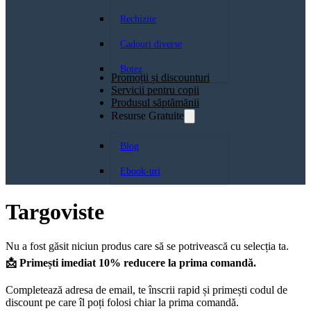
Rechizite
Cadouri diverse
Botez
Promoții și discounturi
Servicii pentru copii
Produsul săptămănii
Resurse Gratuite
Blog
Ebook-uri
Targoviste
Nu a fost găsit niciun produs care să se potrivească cu selecția ta.
📩 Primești imediat 10% reducere la prima comandă.
Completează adresa de email, te înscrii rapid și primești codul de
discount pe care îl poți folosi chiar la prima comandă.