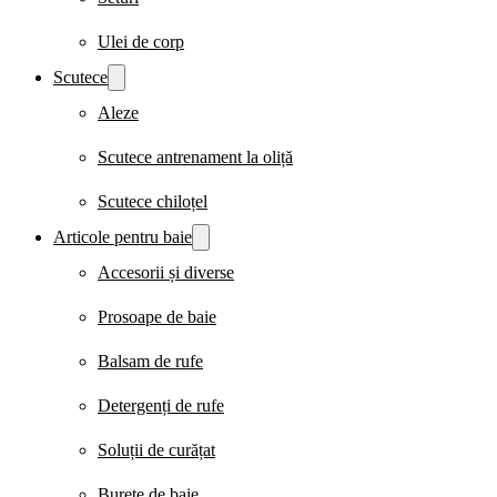
Ulei de corp
Scutece
Aleze
Scutece antrenament la oliță
Scutece chiloțel
Articole pentru baie
Accesorii și diverse
Prosoape de baie
Balsam de rufe
Detergenți de rufe
Soluții de curățat
Burete de baie