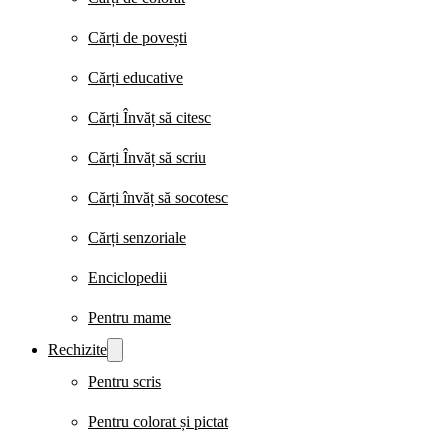
Cărți de povești
Cărți educative
Cărți Învăț să citesc
Cărți Învăț să scriu
Cărți învăț să socotesc
Cărți senzoriale
Enciclopedii
Pentru mame
Rechizite
Pentru scris
Pentru colorat și pictat