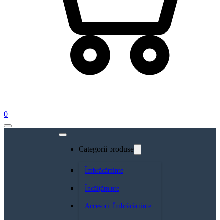
0
Categorii produse
Îmbrăcăminte
Încălțăminte
Accesorii Îmbrăcăminte