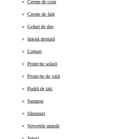
Creme de corp
Creme de față
Geluri de duș
Igienă dentară
Loțiuni
Protecție solară
Protecție de vară
Pudră de talc
Șampon
Săpunuri
Șervețele umede
Seturi