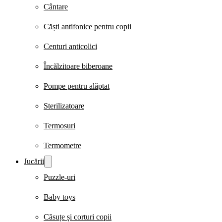
Cântare
Căști antifonice pentru copii
Centuri anticolici
Încălzitoare biberoane
Pompe pentru alăptat
Sterilizatoare
Termosuri
Termometre
Jucării
Puzzle-uri
Baby toys
Căsuțe și corturi copii