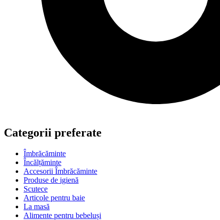
Categorii preferate
Îmbrăcăminte
Încălțăminte
Accesorii Îmbrăcăminte
Produse de igienă
Scutece
Articole pentru baie
La masă
Alimente pentru bebeluși