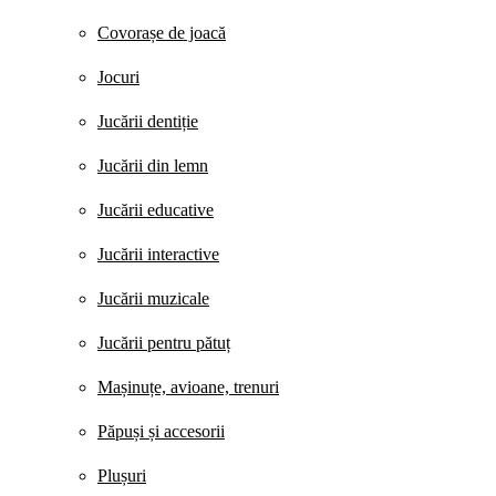
Covorașe de joacă
Jocuri
Jucării dentiție
Jucării din lemn
Jucării educative
Jucării interactive
Jucării muzicale
Jucării pentru pătuț
Mașinuțe, avioane, trenuri
Păpuși și accesorii
Plușuri