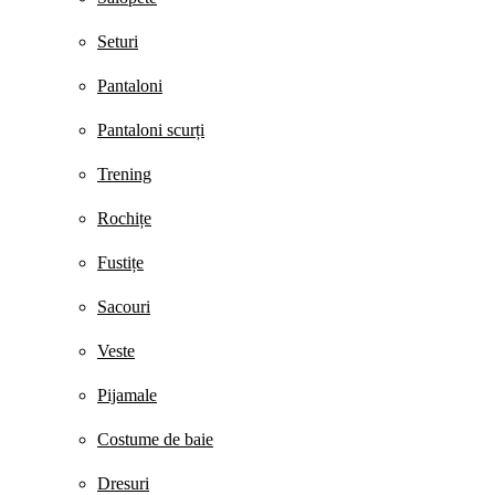
Seturi
Pantaloni
Pantaloni scurți
Trening
Rochițe
Fustițe
Sacouri
Veste
Pijamale
Costume de baie
Dresuri