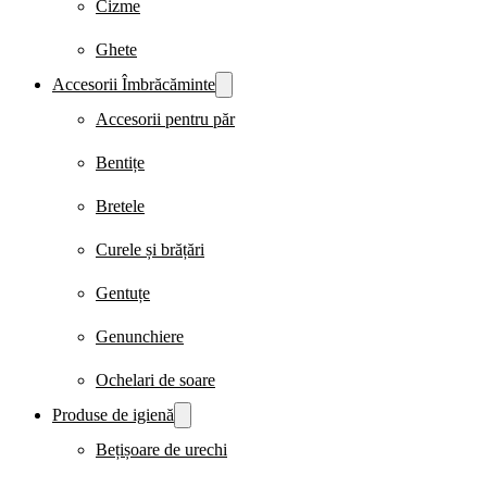
Cizme
Ghete
Accesorii Îmbrăcăminte
Accesorii pentru păr
Bentițe
Bretele
Curele și brățări
Gentuțe
Genunchiere
Ochelari de soare
Produse de igienă
Bețișoare de urechi