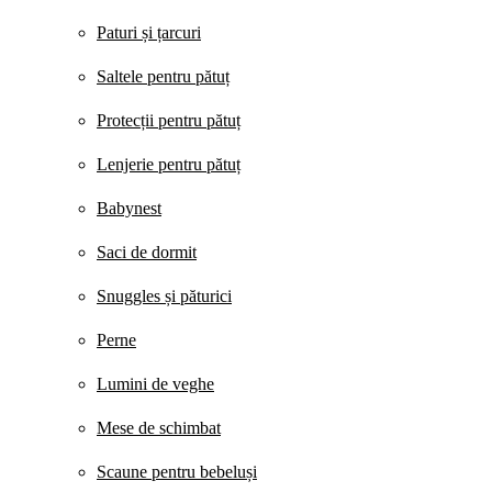
Paturi și țarcuri
Saltele pentru pătuț
Protecții pentru pătuț
Lenjerie pentru pătuț
Babynest
Saci de dormit
Snuggles și păturici
Perne
Lumini de veghe
Mese de schimbat
Scaune pentru bebeluși