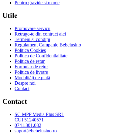
Pentru gravide si mame
Utile
Promovare servicii
Retrage-te din contract aici
Termeni și condiții
Regulament Campanie Bebelusino
Politica Cookies
Politica de Confidentialitate
Politica de retur
Formular de retur
Politica de livrare
Modalități de plată
Despre noi
Contact
Contact
SC MPP Media Plus SRL
CUI 51240571
0741.301.082
suport@bebelusino.ro