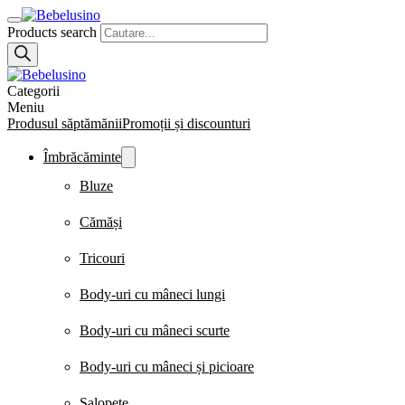
Products search
Categorii
Meniu
Produsul săptămănii
Promoții și discounturi
Îmbrăcăminte
Bluze
Cămăși
Tricouri
Body-uri cu mâneci lungi
Body-uri cu mâneci scurte
Body-uri cu mâneci și picioare
Salopete