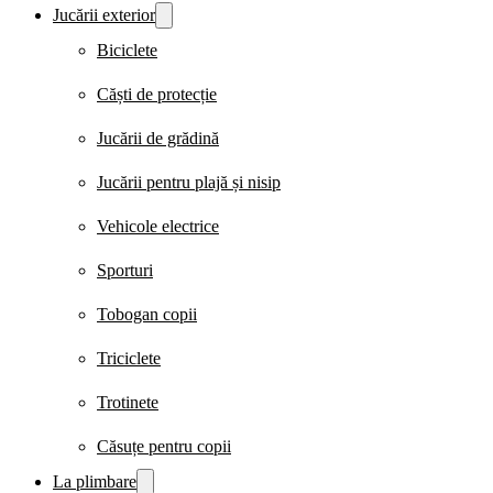
Jucării exterior
Biciclete
Căști de protecție
Jucării de grădină
Jucării pentru plajă și nisip
Vehicole electrice
Sporturi
Tobogan copii
Triciclete
Trotinete
Căsuțe pentru copii
La plimbare