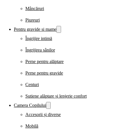
Mâncăruri
Piureuri
Pentru gravide si mame
Îngrijire intimă
Îngrijirea sânilor
Perne pentru alăptare
Perne pentru gravide
Centuri
Sutiene alăptare și lenjerie confort
Camera Copilului
Accesorii și diverse
Mobilă