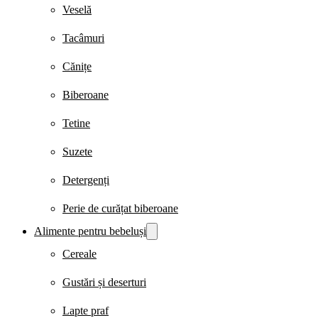
Veselă
Tacâmuri
Cănițe
Biberoane
Tetine
Suzete
Detergenți
Perie de curățat biberoane
Alimente pentru bebeluși
Cereale
Gustări și deserturi
Lapte praf