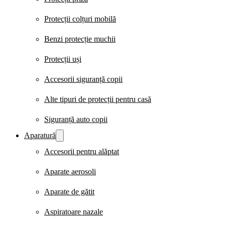
Protecții colțuri mobilă
Benzi protecție muchii
Protecții uși
Accesorii siguranță copii
Alte tipuri de protecții pentru casă
Siguranță auto copii
Aparatură
Accesorii pentru alăptat
Aparate aerosoli
Aparate de gătit
Aspiratoare nazale