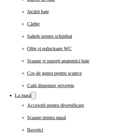
Jucării baie
Cădițe
Saltele pentru schimbat
Olițe și reductoare WC
Scaune și suporți anatomici baie
Coș de gunoi pentru scutece
Cutii dispenser șervețete
La masă
Accesorii pentru diversificare
Scaune pentru masă
Bavețici