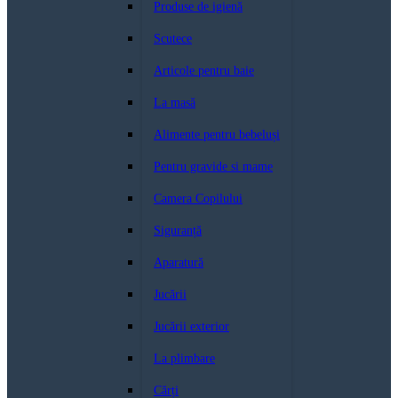
Produse de igienă
Scutece
Articole pentru baie
La masă
Alimente pentru bebeluși
Pentru gravide si mame
Camera Copilului
Siguranță
Aparatură
Jucării
Jucării exterior
La plimbare
Cărți