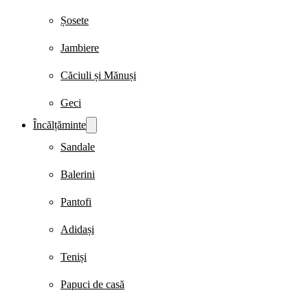
Șosete
Jambiere
Căciuli și Mănuși
Geci
Încălțăminte
Sandale
Balerini
Pantofi
Adidași
Teniși
Papuci de casă