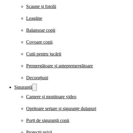
Scaune și fotolii
Leagăne
Balansoar copii
Covoare copii
Cutii pentru jucării
Premergătoare și antepremergătoare
Decorațiuni
Siguranță
Camere și monitoare video
Opritoare sertare și siguranțe dulapuri
Porți de siguranță copii
Protecții priză