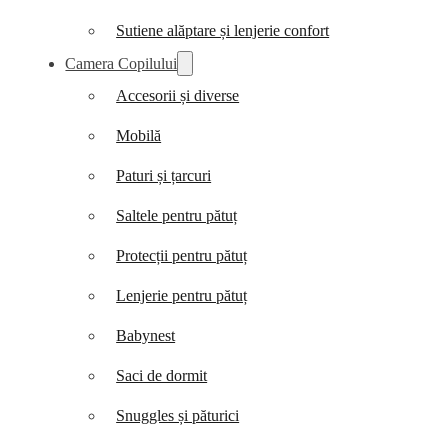
Sutiene alăptare și lenjerie confort
Camera Copilului
Accesorii și diverse
Mobilă
Paturi și țarcuri
Saltele pentru pătuț
Protecții pentru pătuț
Lenjerie pentru pătuț
Babynest
Saci de dormit
Snuggles și păturici