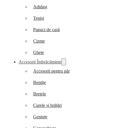
Adidași
Teniși
Papuci de casă
Cizme
Ghete
Accesorii Îmbrăcăminte
Accesorii pentru păr
Bentițe
Bretele
Curele și brățări
Gentuțe