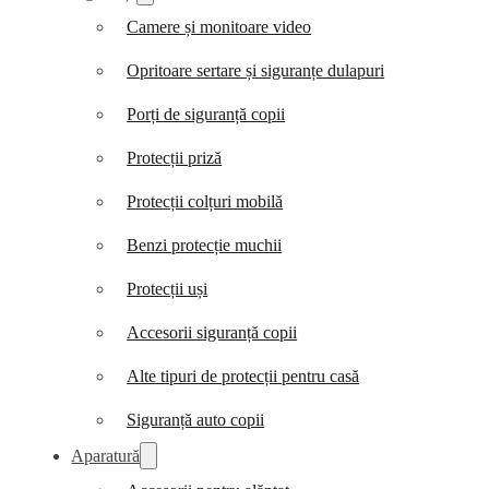
Camere și monitoare video
Opritoare sertare și siguranțe dulapuri
Porți de siguranță copii
Protecții priză
Protecții colțuri mobilă
Benzi protecție muchii
Protecții uși
Accesorii siguranță copii
Alte tipuri de protecții pentru casă
Siguranță auto copii
Aparatură