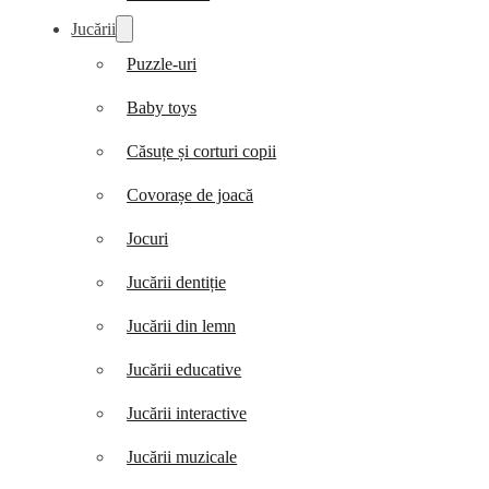
Jucării
Puzzle-uri
Baby toys
Căsuțe și corturi copii
Covorașe de joacă
Jocuri
Jucării dentiție
Jucării din lemn
Jucării educative
Jucării interactive
Jucării muzicale