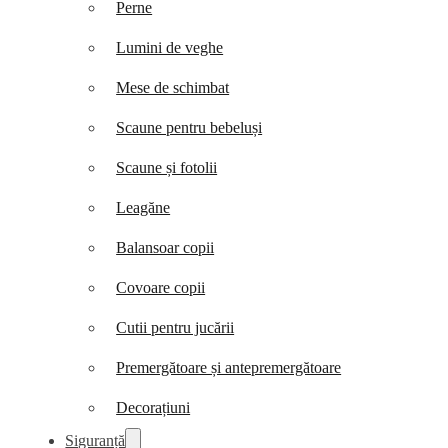
Perne
Lumini de veghe
Mese de schimbat
Scaune pentru bebeluși
Scaune și fotolii
Leagăne
Balansoar copii
Covoare copii
Cutii pentru jucării
Premergătoare și antepremergătoare
Decorațiuni
Siguranță