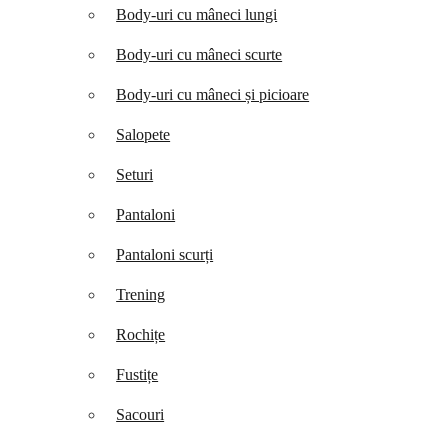
Body-uri cu mâneci lungi
Body-uri cu mâneci scurte
Body-uri cu mâneci și picioare
Salopete
Seturi
Pantaloni
Pantaloni scurți
Trening
Rochițe
Fustițe
Sacouri