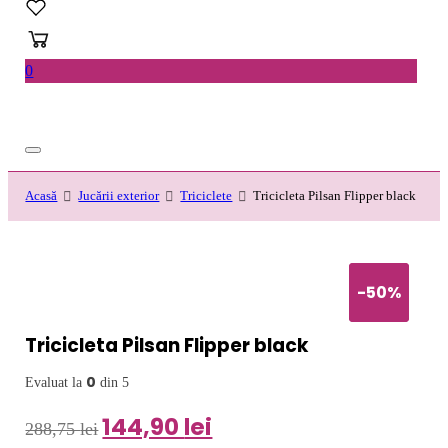
0
Acasă
Jucării exterior
Triciclete
Tricicleta Pilsan Flipper black
-50%
-50%
Tricicleta Pilsan Flipper black
0
Evaluat la
din 5
144,90
lei
Prețul
Prețul
288,75
lei