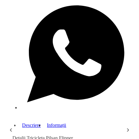
Descriere
Informații
‹
›
Detalii Tricicleta Pilsan Flipper