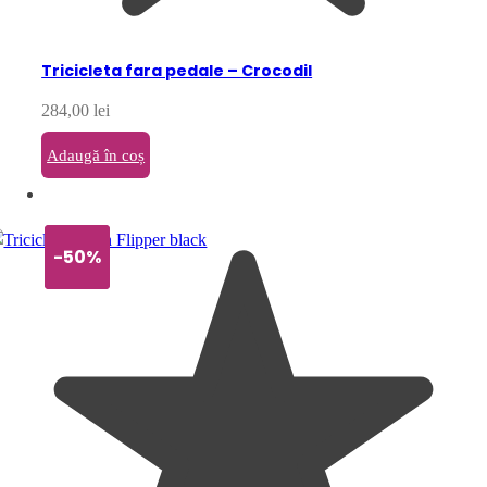
Tricicleta fara pedale – Crocodil
284,00
lei
Adaugă în coș
-50%
-50%