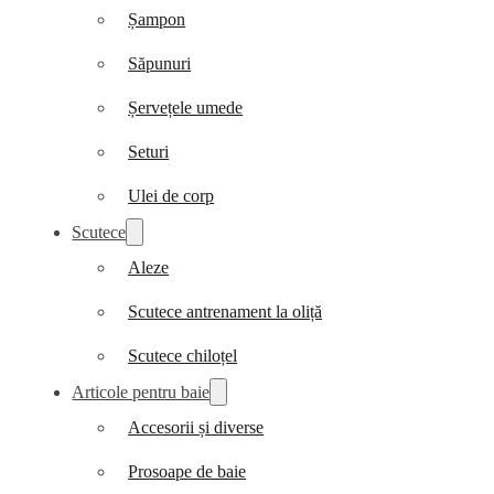
Șampon
Săpunuri
Șervețele umede
Seturi
Ulei de corp
Scutece
Aleze
Scutece antrenament la oliță
Scutece chiloțel
Articole pentru baie
Accesorii și diverse
Prosoape de baie