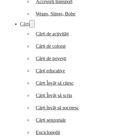
Accesorii transport
Wraps, Slings, Bobe
Cărți
Cărți de activități
Cărți de colorat
Cărți de povești
Cărți educative
Cărți Învăț să citesc
Cărți Învăț să scriu
Cărți învăț să socotesc
Cărți senzoriale
Enciclopedii