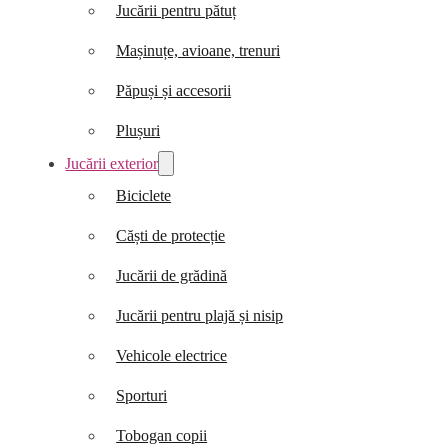
Jucării pentru pătuț
Mașinuțe, avioane, trenuri
Păpuși și accesorii
Plușuri
Jucării exterior
Biciclete
Căști de protecție
Jucării de grădină
Jucării pentru plajă și nisip
Vehicole electrice
Sporturi
Tobogan copii