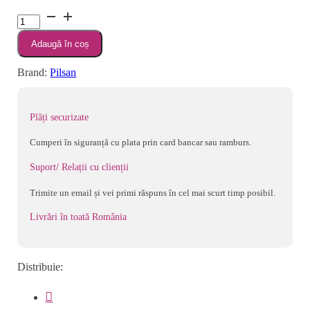
inițial
curent
Cantitate
a
este:
Tricicleta
fost:
144,90 lei.
Adaugă în coș
Pilsan
288,75 lei.
Flipper
Brand:
Pilsan
black
Plăți securizate
Cumperi în siguranță cu plata prin card bancar sau ramburs.
Suport/ Relații cu clienții
Trimite un email și vei primi răspuns în cel mai scurt timp posibil.
Livrări în toată România
Distribuie: