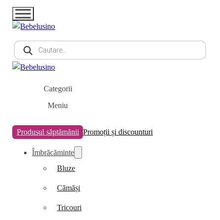
Products
search
Categorii
Meniu
Produsul săptămănii
Promoții și discounturi
Îmbrăcăminte
Bluze
Cămăși
Tricouri