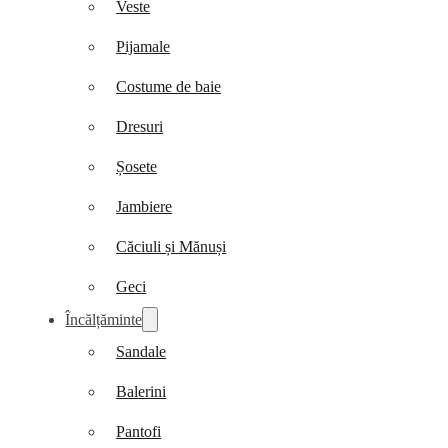
Veste
Pijamale
Costume de baie
Dresuri
Șosete
Jambiere
Căciuli și Mănuși
Geci
Încălțăminte
Sandale
Balerini
Pantofi