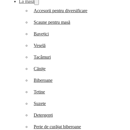
La masă
Accesorii pentru diversificare
Scaune pentru masă
Bavețici
Veselă
Tacâmuri
Cănițe
Biberoane
Tetine
Suzete
Detergenți
Perie de curățat biberoane