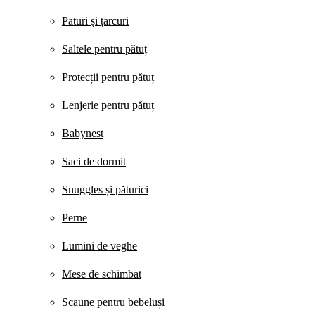
Paturi și țarcuri
Saltele pentru pătuț
Protecții pentru pătuț
Lenjerie pentru pătuț
Babynest
Saci de dormit
Snuggles și păturici
Perne
Lumini de veghe
Mese de schimbat
Scaune pentru bebeluși