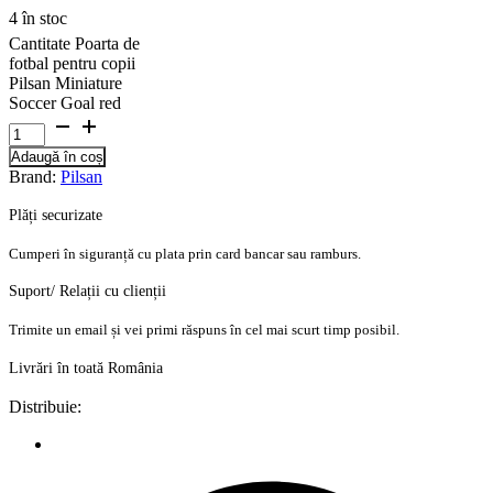
4 în stoc
Cantitate Poarta de
fotbal pentru copii
Pilsan Miniature
Soccer Goal red
Adaugă în coș
Brand:
Pilsan
Plăți securizate
Cumperi în siguranță cu plata prin card bancar sau ramburs.
Suport/ Relații cu clienții
Trimite un email și vei primi răspuns în cel mai scurt timp posibil.
Livrări în toată România
Distribuie: