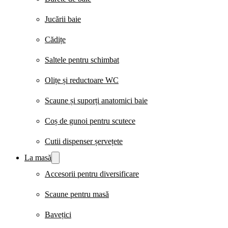
Jucării baie
Cădițe
Saltele pentru schimbat
Olițe și reductoare WC
Scaune și suporți anatomici baie
Coș de gunoi pentru scutece
Cutii dispenser șervețete
La masă
Accesorii pentru diversificare
Scaune pentru masă
Bavețici