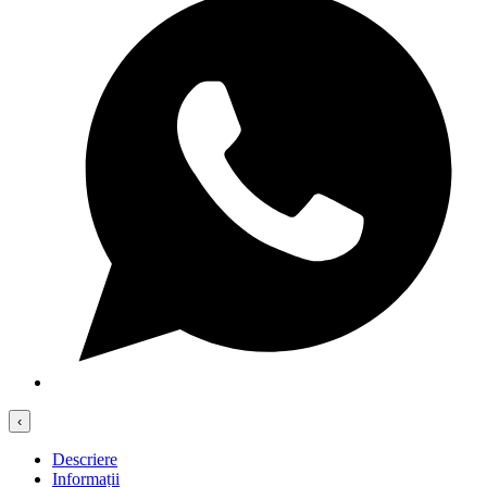
‹
Descriere
Informații