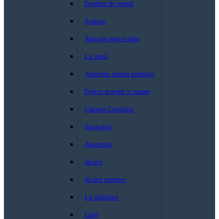
Produse de igienă
Scutece
Articole pentru baie
La masă
Alimente pentru bebeluși
Pentru gravide si mame
Camera Copilului
Siguranță
Aparatură
Jucării
Jucării exterior
La plimbare
Cărți