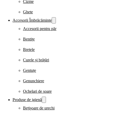
Cizme
Ghete
Accesorii Îmbrăcăminte
Accesorii pentru păr
Bentițe
Bretele
Curele și brățări
Gentuțe
Genunchiere
Ochelari de soare
Produse de igienă
Bețișoare de urechi