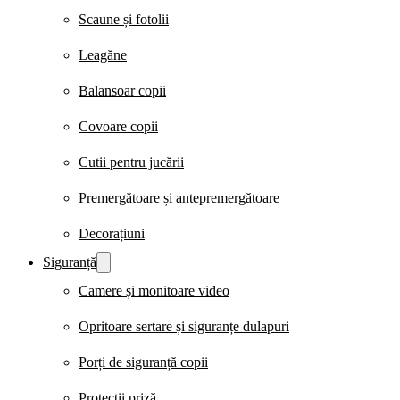
Scaune și fotolii
Leagăne
Balansoar copii
Covoare copii
Cutii pentru jucării
Premergătoare și antepremergătoare
Decorațiuni
Siguranță
Camere și monitoare video
Opritoare sertare și siguranțe dulapuri
Porți de siguranță copii
Protecții priză