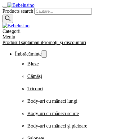
Products search
Categorii
Meniu
Produsul săptămănii
Promoții și discounturi
Îmbrăcăminte
Bluze
Cămăși
Tricouri
Body-uri cu mâneci lungi
Body-uri cu mâneci scurte
Body-uri cu mâneci și picioare
Salopete