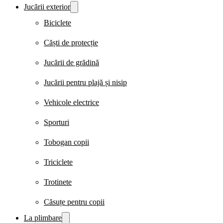
Jucării exterior
Biciclete
Căști de protecție
Jucării de grădină
Jucării pentru plajă și nisip
Vehicole electrice
Sporturi
Tobogan copii
Triciclete
Trotinete
Căsuțe pentru copii
La plimbare