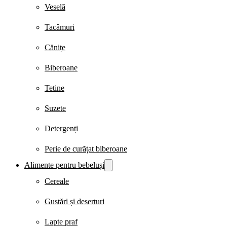
Veselă
Tacâmuri
Cănițe
Biberoane
Tetine
Suzete
Detergenți
Perie de curățat biberoane
Alimente pentru bebeluși
Cereale
Gustări și deserturi
Lapte praf