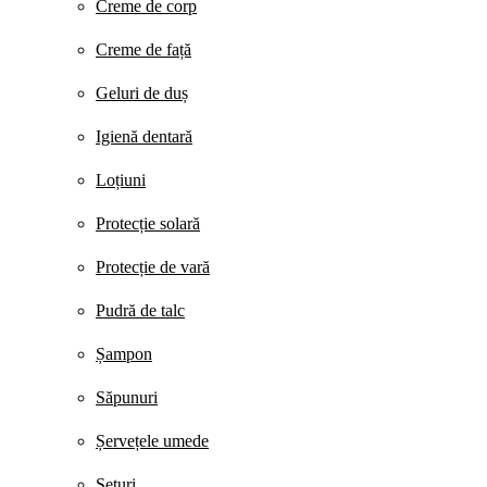
Creme de corp
Creme de față
Geluri de duș
Igienă dentară
Loțiuni
Protecție solară
Protecție de vară
Pudră de talc
Șampon
Săpunuri
Șervețele umede
Seturi