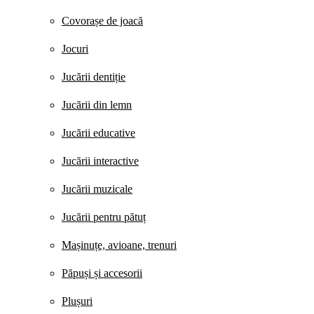
Covorașe de joacă
Jocuri
Jucării dentiție
Jucării din lemn
Jucării educative
Jucării interactive
Jucării muzicale
Jucării pentru pătuț
Mașinuțe, avioane, trenuri
Păpuși și accesorii
Plușuri