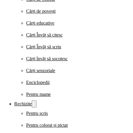
Cărți de povești
Cărți educative
Cărți Învăț să citesc
Cărți Învăț să scriu
Cărți învăț să socotesc
Cărți senzoriale
Enciclopedii
Pentru mame
Rechizite
Pentru scris
Pentru colorat și pictat