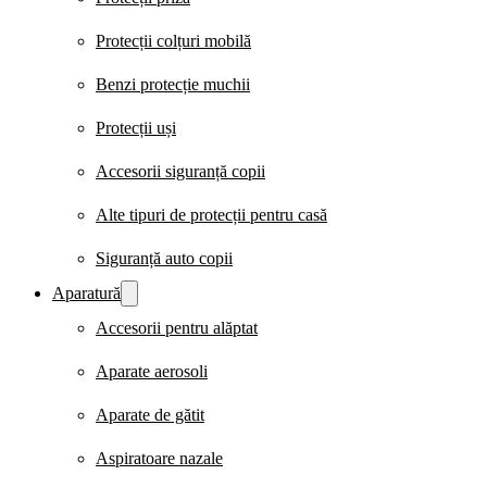
Protecții colțuri mobilă
Benzi protecție muchii
Protecții uși
Accesorii siguranță copii
Alte tipuri de protecții pentru casă
Siguranță auto copii
Aparatură
Accesorii pentru alăptat
Aparate aerosoli
Aparate de gătit
Aspiratoare nazale