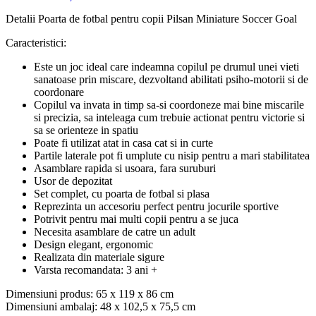
Detalii Poarta de fotbal pentru copii Pilsan Miniature Soccer Goal
Caracteristici:
Este un joc ideal care indeamna copilul pe drumul unei vieti
sanatoase prin miscare, dezvoltand abilitati psiho-motorii si de
coordonare
Copilul va invata in timp sa-si coordoneze mai bine miscarile
si precizia, sa inteleaga cum trebuie actionat pentru victorie si
sa se orienteze in spatiu
Poate fi utilizat atat in casa cat si in curte
Partile laterale pot fi umplute cu nisip pentru a mari stabilitatea
Asamblare rapida si usoara, fara suruburi
Usor de depozitat
Set complet, cu poarta de fotbal si plasa
Reprezinta un accesoriu perfect pentru jocurile sportive
Potrivit pentru mai multi copii pentru a se juca
Necesita asamblare de catre un adult
Design elegant, ergonomic
Realizata din materiale sigure
Varsta recomandata: 3 ani +
Dimensiuni produs: 65 x 119 x 86 cm
Dimensiuni ambalaj: 48 x 102,5 x 75,5 cm