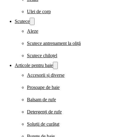
Ulei de corp
Scutece
Aleze
Scutece antrenament la oliță
Scutece chiloțel
Articole pentru baie
Accesorii și diverse
Prosoape de baie
Balsam de rufe
Detergenți de rufe
Soluții de curățat
Burete de baie