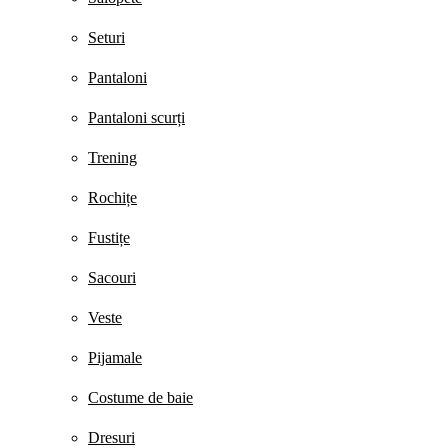
Seturi
Pantaloni
Pantaloni scurți
Trening
Rochițe
Fustițe
Sacouri
Veste
Pijamale
Costume de baie
Dresuri