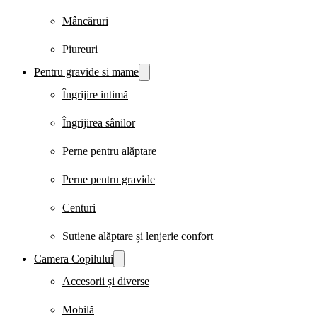
Mâncăruri
Piureuri
Pentru gravide si mame
Îngrijire intimă
Îngrijirea sânilor
Perne pentru alăptare
Perne pentru gravide
Centuri
Sutiene alăptare și lenjerie confort
Camera Copilului
Accesorii și diverse
Mobilă