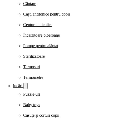
Cântare
Căști antifonice pentru copii
Centuri anticolici
Încălzitoare biberoane
Pompe pentru alăptat
Sterilizatoare
Termosuri
Termometre
Jucării
Puzzle-uri
Baby toys
Căsuțe și corturi copii