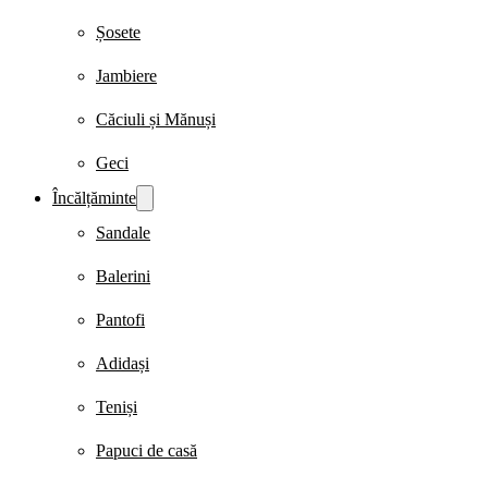
Șosete
Jambiere
Căciuli și Mănuși
Geci
Încălțăminte
Sandale
Balerini
Pantofi
Adidași
Teniși
Papuci de casă