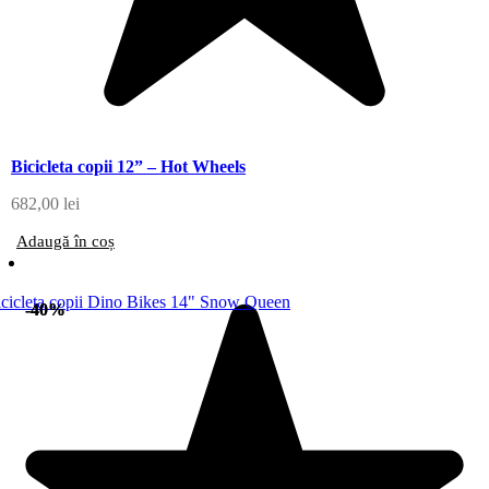
Bicicleta copii 12” – Hot Wheels
682,00
lei
Adaugă în coș
-40%
-40%