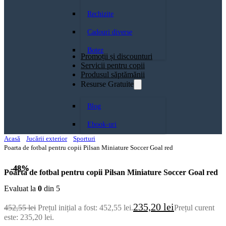
Rechizite
Cadouri diverse
Botez
Promoții și discounturi
Servicii pentru copii
Produsul săptămănii
Resurse Gratuite
Blog
Ebook-uri
Acasă
Jucării exterior
Sporturi
Poarta de fotbal pentru copii Pilsan Miniature Soccer Goal red
-48%
-48%
Poarta de fotbal pentru copii Pilsan Miniature Soccer Goal red
Evaluat la
0
din 5
235,20
lei
452,55
lei
Prețul inițial a fost: 452,55 lei.
Prețul curent
este: 235,20 lei.