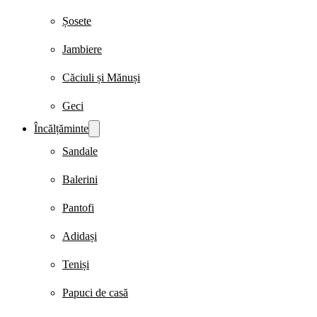
Șosete
Jambiere
Căciuli și Mănuși
Geci
Încălțăminte
Sandale
Balerini
Pantofi
Adidași
Teniși
Papuci de casă