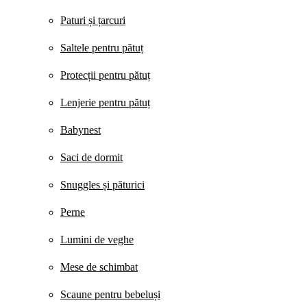
Paturi și țarcuri
Saltele pentru pătuț
Protecții pentru pătuț
Lenjerie pentru pătuț
Babynest
Saci de dormit
Snuggles și păturici
Perne
Lumini de veghe
Mese de schimbat
Scaune pentru bebeluși