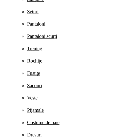
Seturi
Pantaloni
Pantaloni scurți
Trening
Rochițe
Fustițe
Sacouri
Veste
Pijamale
Costume de baie
Dresuri