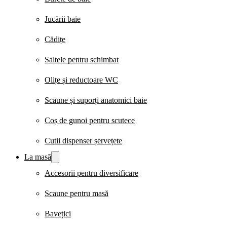
Jucării baie
Cădițe
Saltele pentru schimbat
Olițe și reductoare WC
Scaune și suporți anatomici baie
Coș de gunoi pentru scutece
Cutii dispenser șervețete
La masă
Accesorii pentru diversificare
Scaune pentru masă
Bavețici