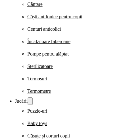
Cântare
Căști antifonice pentru copii
Centuri anticolici
Încălzitoare biberoane
Pompe pentru alăptat
Sterilizatoare
Termosuri
Termometre
Jucării
Puzzle-uri
Baby toys
Căsuțe și corturi copii