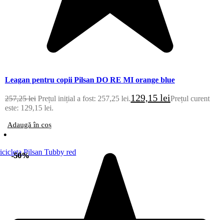
Leagan pentru copii Pilsan DO RE MI orange blue
129,15
lei
257,25
lei
Prețul inițial a fost: 257,25 lei.
Prețul curent
este: 129,15 lei.
Adaugă în coș
-50%
-50%