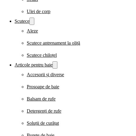
Ulei de corp
Scutece
Aleze
Scutece antrenament la oliță
Scutece chiloțel
Articole pentru baie
Accesorii și diverse
Prosoape de baie
Balsam de rufe
Detergenți de rufe
Soluții de curățat
Burete de baie