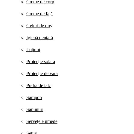
Creme de corp
Creme de față
Geluri de duș
Igienă dentară
Loțiuni
Protecție solară
Protecție de vară
Pudră de talc
Șampon
Săpunuri
Șervețele umede
Seturi