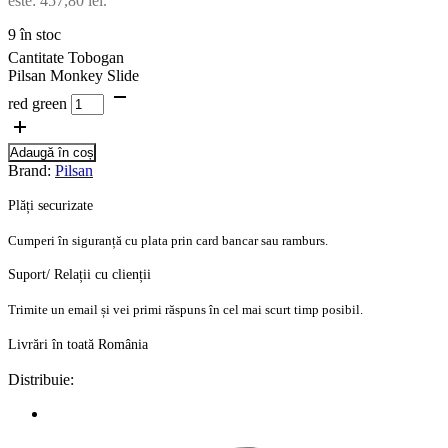
este: 457,80 lei.
9 în stoc
Cantitate Tobogan
Pilsan Monkey Slide
red green
Adaugă în coș
Brand:
Pilsan
Plăți securizate
Cumperi în siguranță cu plata prin card bancar sau ramburs.
Suport/ Relații cu clienții
Trimite un email și vei primi răspuns în cel mai scurt timp posibil.
Livrări în toată România
Distribuie: