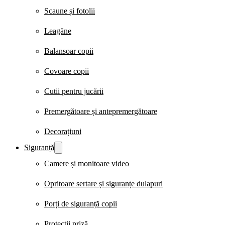
Scaune și fotolii
Leagăne
Balansoar copii
Covoare copii
Cutii pentru jucării
Premergătoare și antepremergătoare
Decorațiuni
Siguranță
Camere și monitoare video
Opritoare sertare și siguranțe dulapuri
Porți de siguranță copii
Protecții priză