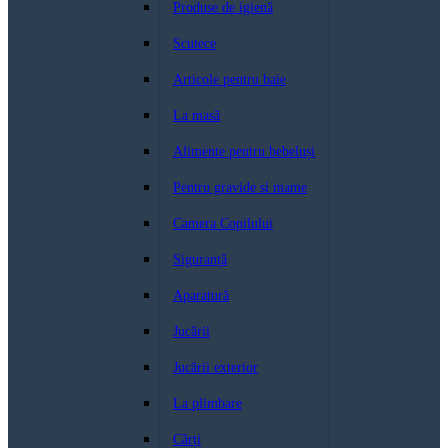
Produse de igienă
Scutece
Articole pentru baie
La masă
Alimente pentru bebeluși
Pentru gravide si mame
Camera Copilului
Siguranță
Aparatură
Jucării
Jucării exterior
La plimbare
Cărți