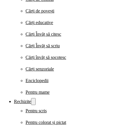
Cărți de povești
Cărți educative
Cărți Învăț să citesc
Cărți Învăț să scriu
Cărți învăț să socotesc
Cărți senzoriale
Enciclopedii
Pentru mame
Rechizite
Pentru scris
Pentru colorat și pictat