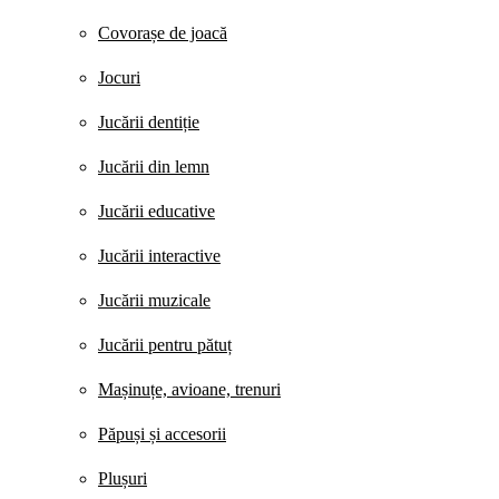
Covorașe de joacă
Jocuri
Jucării dentiție
Jucării din lemn
Jucării educative
Jucării interactive
Jucării muzicale
Jucării pentru pătuț
Mașinuțe, avioane, trenuri
Păpuși și accesorii
Plușuri