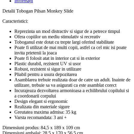
Informații
Detalii Tobogan Pilsan Monkey Slide
Caracteristici:
Reprezinta un mod distractiv si sigur de a petrece timpul
Ofera copiilor un mediu stimulativ si recreativ
Toboganul este dotat cu trepte largi oferind stabilitate
Poate fi utilizat de mai multi copii, astfel ca cel mic isi poate
invita prietenii la joaca
Poate fi folosit atat in interior cat si in exterior
Plastic durabil, rezistent UV si usor
Robust, rezistent si sigur in utilizare
Pliabil pentru a usura depozitarea
Asamblarea trebuie realizata doar de catre un adult. Inainte de
utilizare, trebuie sa va asigurati ca este asamblat corect
Incurajeaza dezvoltarea armonioasa a echilibrului copilului si
a coordonarii corpului
Design elegant si ergonomic
Realizata din materiale sigure
Greutatea maxima admisa: 35 kg
Varsta recomandata: 3 ani +
Dimensiuni produs: 84,5 x 189 x 109 cm
Dimensiuni ambalaj: 28,5 x 170 x 56,5 cm