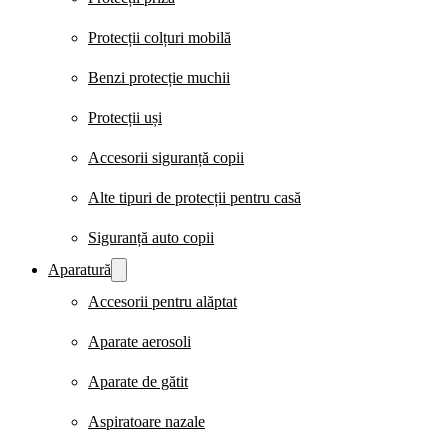
Protecții colțuri mobilă
Benzi protecție muchii
Protecții uși
Accesorii siguranță copii
Alte tipuri de protecții pentru casă
Siguranță auto copii
Aparatură
Accesorii pentru alăptat
Aparate aerosoli
Aparate de gătit
Aspiratoare nazale