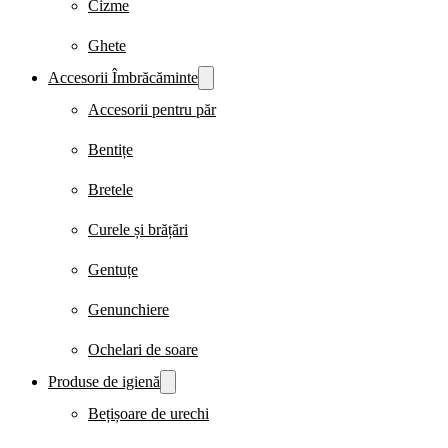
Cizme
Ghete
Accesorii Îmbrăcăminte
Accesorii pentru păr
Bentițe
Bretele
Curele și brățări
Gentuțe
Genunchiere
Ochelari de soare
Produse de igienă
Bețișoare de urechi