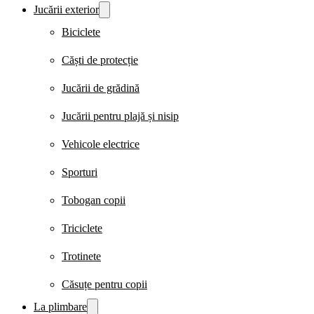
Jucării exterior
Biciclete
Căști de protecție
Jucării de grădină
Jucării pentru plajă și nisip
Vehicole electrice
Sporturi
Tobogan copii
Triciclete
Trotinete
Căsuțe pentru copii
La plimbare