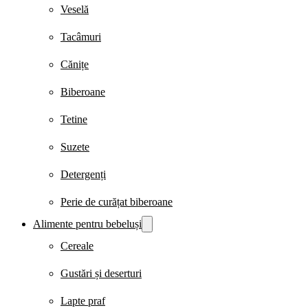
Veselă
Tacâmuri
Cănițe
Biberoane
Tetine
Suzete
Detergenți
Perie de curățat biberoane
Alimente pentru bebeluși
Cereale
Gustări și deserturi
Lapte praf