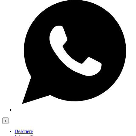
‹
Descriere