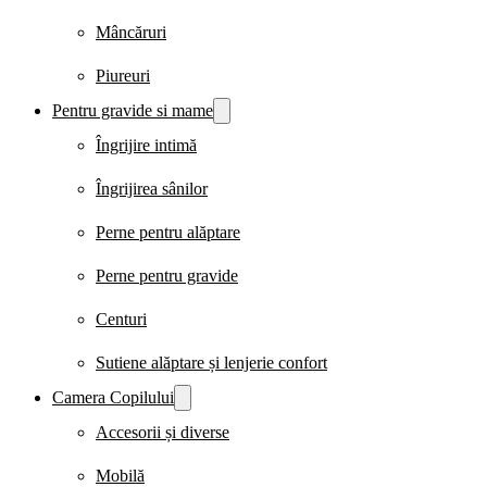
Mâncăruri
Piureuri
Pentru gravide si mame
Îngrijire intimă
Îngrijirea sânilor
Perne pentru alăptare
Perne pentru gravide
Centuri
Sutiene alăptare și lenjerie confort
Camera Copilului
Accesorii și diverse
Mobilă