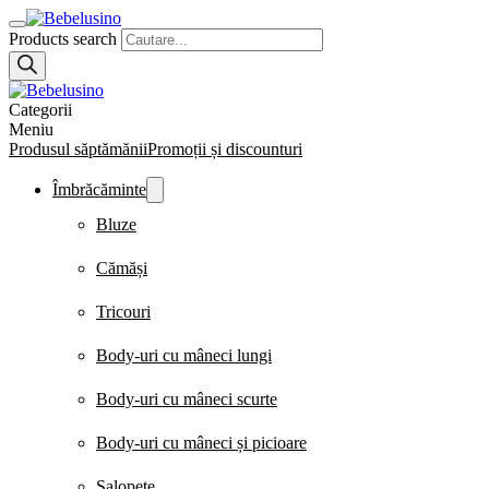
Products search
Categorii
Meniu
Produsul săptămănii
Promoții și discounturi
Îmbrăcăminte
Bluze
Cămăși
Tricouri
Body-uri cu mâneci lungi
Body-uri cu mâneci scurte
Body-uri cu mâneci și picioare
Salopete