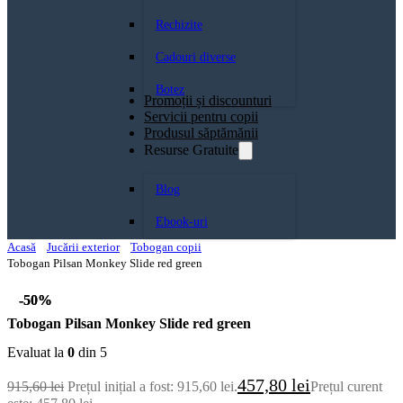
Rechizite
Cadouri diverse
Botez
Promoții și discounturi
Servicii pentru copii
Produsul săptămănii
Resurse Gratuite
Blog
Ebook-uri
Acasă
Jucării exterior
Tobogan copii
Tobogan Pilsan Monkey Slide red green
-50%
-50%
Tobogan Pilsan Monkey Slide red green
Evaluat la
0
din 5
457,80
lei
915,60
lei
Prețul inițial a fost: 915,60 lei.
Prețul curent