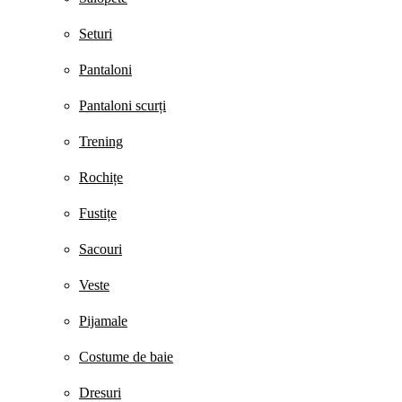
Seturi
Pantaloni
Pantaloni scurți
Trening
Rochițe
Fustițe
Sacouri
Veste
Pijamale
Costume de baie
Dresuri