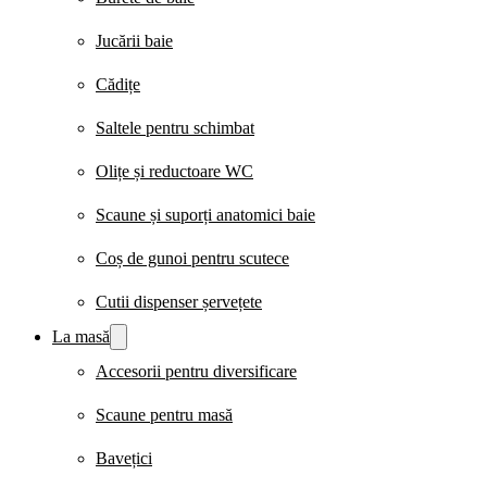
Jucării baie
Cădițe
Saltele pentru schimbat
Olițe și reductoare WC
Scaune și suporți anatomici baie
Coș de gunoi pentru scutece
Cutii dispenser șervețete
La masă
Accesorii pentru diversificare
Scaune pentru masă
Bavețici