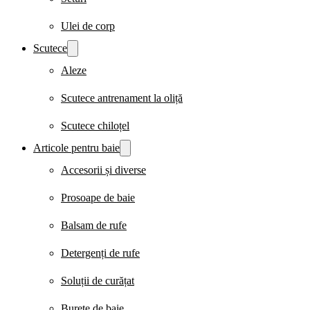
Ulei de corp
Scutece
Aleze
Scutece antrenament la oliță
Scutece chiloțel
Articole pentru baie
Accesorii și diverse
Prosoape de baie
Balsam de rufe
Detergenți de rufe
Soluții de curățat
Burete de baie