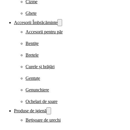
Cizme
Ghete
Accesorii Îmbrăcăminte
Accesorii pentru păr
Bentițe
Bretele
Curele și brățări
Gentuțe
Genunchiere
Ochelari de soare
Produse de igienă
Bețișoare de urechi