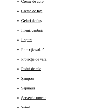
Creme de corp
Creme de față
Geluri de duș
Igienă dentară
Loțiuni
Protecție solară
Protecție de vară
Pudră de talc
Șampon
Săpunuri
Șervețele umede
Seturi