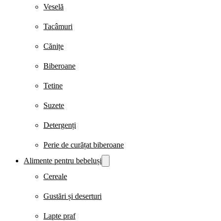
Veselă
Tacâmuri
Cănițe
Biberoane
Tetine
Suzete
Detergenți
Perie de curățat biberoane
Alimente pentru bebeluși
Cereale
Gustări și deserturi
Lapte praf