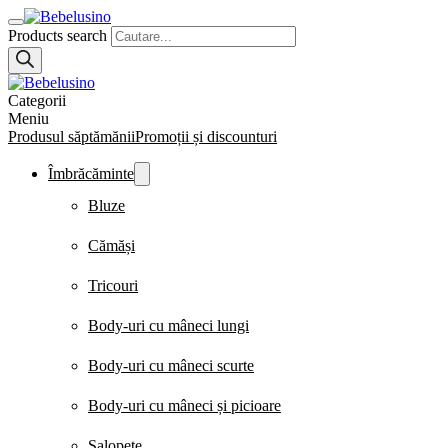
Products search
Categorii
Meniu
Produsul săptămănii
Promoții și discounturi
Îmbrăcăminte
Bluze
Cămăși
Tricouri
Body-uri cu mâneci lungi
Body-uri cu mâneci scurte
Body-uri cu mâneci și picioare
Salopete