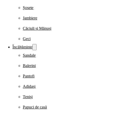
Șosete
Jambiere
Căciuli și Mănuși
Geci
Încălțăminte
Sandale
Balerini
Pantofi
Adidași
Teniși
Papuci de casă