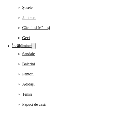
Șosete
Jambiere
Căciuli și Mănuși
Geci
Încălțăminte
Sandale
Balerini
Pantofi
Adidași
Teniși
Papuci de casă