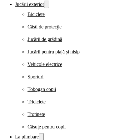
Jucării exterior
Biciclete
Căști de protecție
Jucării de grădină
Jucării pentru plajă și nisip
Vehicole electrice
Sporturi
Tobogan copii
Triciclete
Trotinete
Căsuțe pentru copii
La plimbare