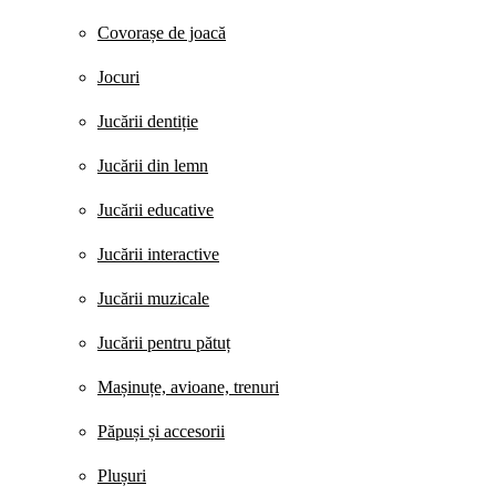
Covorașe de joacă
Jocuri
Jucării dentiție
Jucării din lemn
Jucării educative
Jucării interactive
Jucării muzicale
Jucării pentru pătuț
Mașinuțe, avioane, trenuri
Păpuși și accesorii
Plușuri