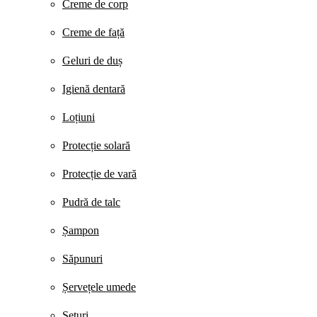
Creme de corp
Creme de față
Geluri de duș
Igienă dentară
Loțiuni
Protecție solară
Protecție de vară
Pudră de talc
Șampon
Săpunuri
Șervețele umede
Seturi