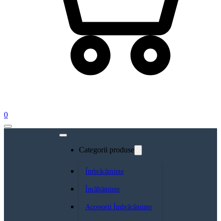
0
Categorii produse
Îmbrăcăminte
Încălțăminte
Accesorii Îmbrăcăminte