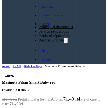
Rechizite
Cadouri diverse
Botez
Promoții și discounturi
Servicii pentru copii
Produsul săptămănii
Resurse Gratuite
Blog
Ebook-uri
Acasă
Jucării
Ride On Toys
Masinuta Pilsan Smart Baby red
-40%
-40%
Masinuta Pilsan Smart Baby red
Evaluat la
0
din 5
71,40
lei
119,70
lei
Prețul inițial a fost: 119,70 lei.
Prețul curent
este: 71,40 lei.