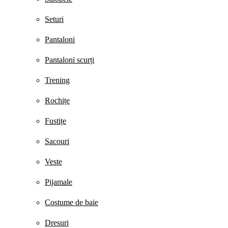
Seturi
Pantaloni
Pantaloni scurți
Trening
Rochițe
Fustițe
Sacouri
Veste
Pijamale
Costume de baie
Dresuri