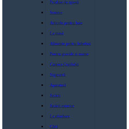
Produse de igienă
Scutece
Articole pentru baie
La masă
Alimente pentru bebeluși
Pentru gravide si mame
Camera Copilului
Siguranță
Aparatură
Jucării
Jucării exterior
La plimbare
Cărți