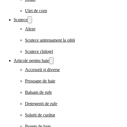
Ulei de corp
Scutece
Aleze
Scutece antrenament la oliță
Scutece chiloțel
Articole pentru baie
Accesorii și diverse
Prosoape de baie
Balsam de rufe
Detergenți de rufe
Soluții de curățat
Burete de baie