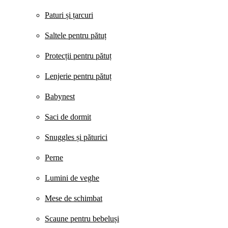
Paturi și țarcuri
Saltele pentru pătuț
Protecții pentru pătuț
Lenjerie pentru pătuț
Babynest
Saci de dormit
Snuggles și păturici
Perne
Lumini de veghe
Mese de schimbat
Scaune pentru bebeluși