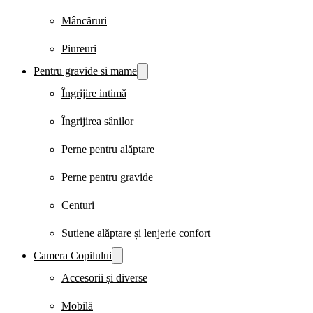
Mâncăruri
Piureuri
Pentru gravide si mame
Îngrijire intimă
Îngrijirea sânilor
Perne pentru alăptare
Perne pentru gravide
Centuri
Sutiene alăptare și lenjerie confort
Camera Copilului
Accesorii și diverse
Mobilă