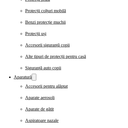
Protecții colțuri mobilă
Benzi protecție muchii
Protecții uși
Accesorii siguranță copii
Alte tipuri de protecții pentru casă
Siguranță auto copii
Aparatură
Accesorii pentru alăptat
Aparate aerosoli
Aparate de gătit
Aspiratoare nazale