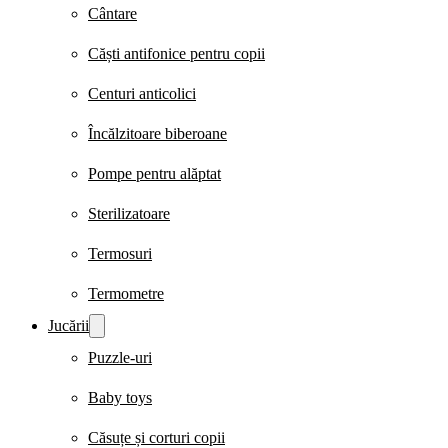
Cântare
Căști antifonice pentru copii
Centuri anticolici
Încălzitoare biberoane
Pompe pentru alăptat
Sterilizatoare
Termosuri
Termometre
Jucării
Puzzle-uri
Baby toys
Căsuțe și corturi copii