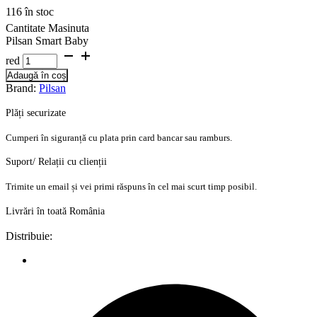
116 în stoc
Cantitate Masinuta
Pilsan Smart Baby
red
Adaugă în coș
Brand:
Pilsan
Plăți securizate
Cumperi în siguranță cu plata prin card bancar sau ramburs.
Suport/ Relații cu clienții
Trimite un email și vei primi răspuns în cel mai scurt timp posibil.
Livrări în toată România
Distribuie: