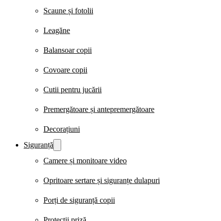
Scaune și fotolii
Leagăne
Balansoar copii
Covoare copii
Cutii pentru jucării
Premergătoare și antepremergătoare
Decorațiuni
Siguranță
Camere și monitoare video
Opritoare sertare și siguranțe dulapuri
Porți de siguranță copii
Protecții priză