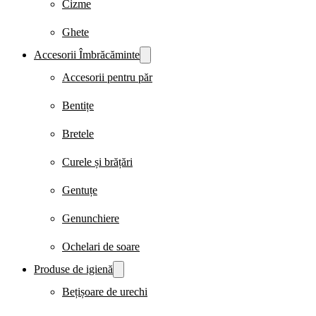
Cizme
Ghete
Accesorii Îmbrăcăminte
Accesorii pentru păr
Bentițe
Bretele
Curele și brățări
Gentuțe
Genunchiere
Ochelari de soare
Produse de igienă
Bețișoare de urechi