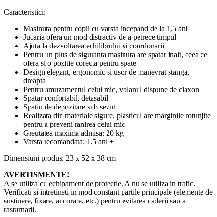
Caracteristici:
Masinuta pentru copii cu varsta incepand de la 1,5 ani
Jucaria ofera un mod distractiv de a petrece timpul
Ajuta la dezvoltarea echilibrului si coordonarii
Pentru un plus de siguranta masinuta are spatar inalt, ceea ce
ofera si o pozitie corecta pentru spate
Design elegant, ergonomic si usor de manevrat stanga,
dreapta
Pentru amuzamentul celui mic, volanul dispune de claxon
Spatar confortabil, detasabil
Spatiu de depozitare sub sezut
Realizata din materiale sigure, plasticul are marginile rotunjite
pentru a preveni ranirea celui mic
Greutatea maxima admisa: 20 kg
Varsta recomandata: 1,5 ani +
Dimensiuni produs: 23 x 52 x 38 cm
AVERTISMENTE!
A se utiliza cu echipament de protectie. A nu se utiliza in trafic.
Verificati si intretineti in mod constant partile principale (elemente de
sustinere, fixare, ancorare, etc.) pentru evitarea caderii sau a
rasturnarii.