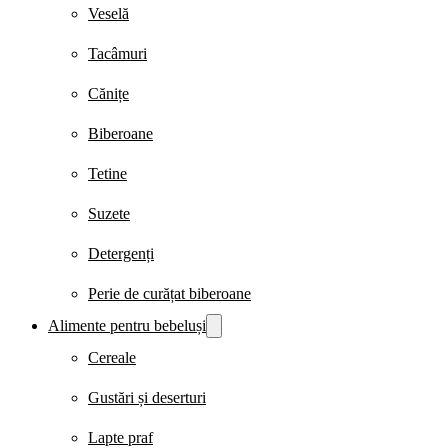
Veselă
Tacâmuri
Cănițe
Biberoane
Tetine
Suzete
Detergenți
Perie de curățat biberoane
Alimente pentru bebeluși
Cereale
Gustări și deserturi
Lapte praf