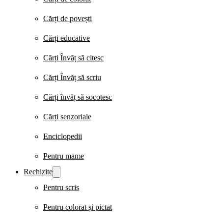
Cărți de povești
Cărți educative
Cărți Învăț să citesc
Cărți Învăț să scriu
Cărți învăț să socotesc
Cărți senzoriale
Enciclopedii
Pentru mame
Rechizite
Pentru scris
Pentru colorat și pictat