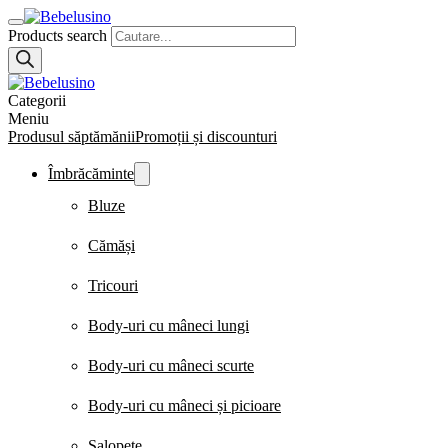
Products search
Categorii
Meniu
Produsul săptămănii
Promoții și discounturi
Îmbrăcăminte
Bluze
Cămăși
Tricouri
Body-uri cu mâneci lungi
Body-uri cu mâneci scurte
Body-uri cu mâneci și picioare
Salopete