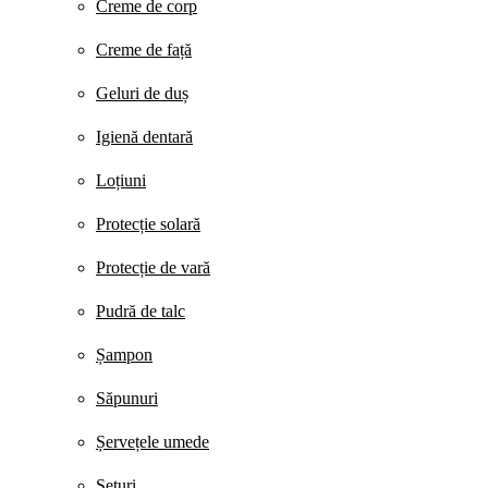
Creme de corp
Creme de față
Geluri de duș
Igienă dentară
Loțiuni
Protecție solară
Protecție de vară
Pudră de talc
Șampon
Săpunuri
Șervețele umede
Seturi