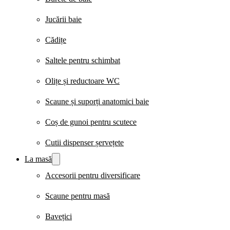
Jucării baie
Cădițe
Saltele pentru schimbat
Olițe și reductoare WC
Scaune și suporți anatomici baie
Coș de gunoi pentru scutece
Cutii dispenser șervețete
La masă
Accesorii pentru diversificare
Scaune pentru masă
Bavețici