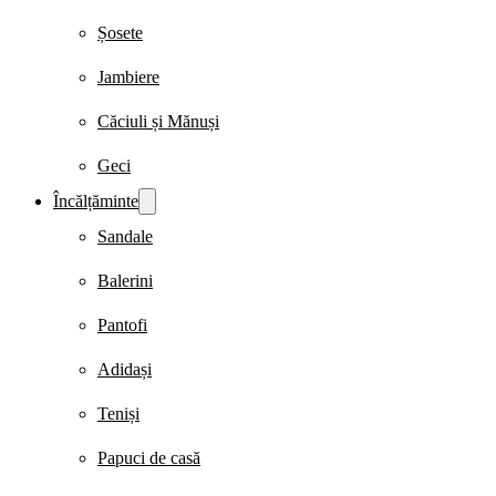
Șosete
Jambiere
Căciuli și Mănuși
Geci
Încălțăminte
Sandale
Balerini
Pantofi
Adidași
Teniși
Papuci de casă