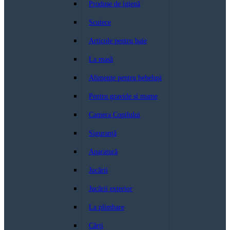
Produse de igienă
Scutece
Articole pentru baie
La masă
Alimente pentru bebeluși
Pentru gravide si mame
Camera Copilului
Siguranță
Aparatură
Jucării
Jucării exterior
La plimbare
Cărți