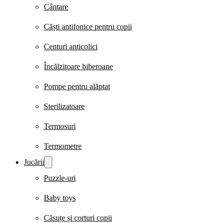
Cântare
Căști antifonice pentru copii
Centuri anticolici
Încălzitoare biberoane
Pompe pentru alăptat
Sterilizatoare
Termosuri
Termometre
Jucării
Puzzle-uri
Baby toys
Căsuțe și corturi copii