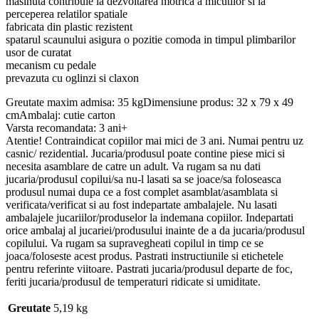
masinuta contribuie la dezvoltarea motrica a micutilor si la
perceperea relatilor spatiale
fabricata din plastic rezistent
spatarul scaunului asigura o pozitie comoda in timpul plimbarilor
usor de curatat
mecanism cu pedale
prevazuta cu oglinzi si claxon
Greutate maxim admisa: 35 kgDimensiune produs: 32 x 79 x 49
cmAmbalaj: cutie carton
Varsta recomandata: 3 ani+
Atentie! Contraindicat copiilor mai mici de 3 ani. Numai pentru uz
casnic/ rezidential. Jucaria/produsul poate contine piese mici si
necesita asamblare de catre un adult. Va rugam sa nu dati
jucaria/produsul copilui/sa nu-l lasati sa se joace/sa foloseasca
produsul numai dupa ce a fost complet asamblat/asamblata si
verificata/verificat si au fost indepartate ambalajele. Nu lasati
ambalajele jucariilor/produselor la indemana copiilor. Indepartati
orice ambalaj al jucariei/produsului inainte de a da jucaria/produsul
copilului. Va rugam sa supravegheati copilul in timp ce se
joaca/foloseste acest produs. Pastrati instructiunile si etichetele
pentru referinte viitoare. Pastrati jucaria/produsul departe de foc,
feriti jucaria/produsul de temperaturi ridicate si umiditate.
Greutate
5,19 kg