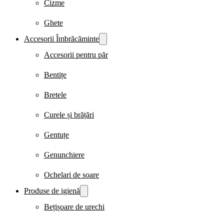
Cizme
Ghete
Accesorii Îmbrăcăminte
Accesorii pentru păr
Bentițe
Bretele
Curele și brățări
Gentuțe
Genunchiere
Ochelari de soare
Produse de igienă
Bețișoare de urechi