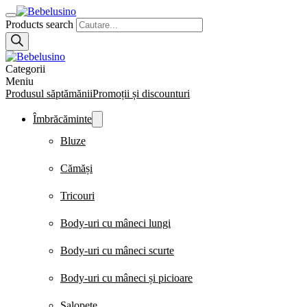
Products search
Categorii
Meniu
Produsul săptămănii
Promoții și discounturi
Îmbrăcăminte
Bluze
Cămăși
Tricouri
Body-uri cu mâneci lungi
Body-uri cu mâneci scurte
Body-uri cu mâneci și picioare
Salopete