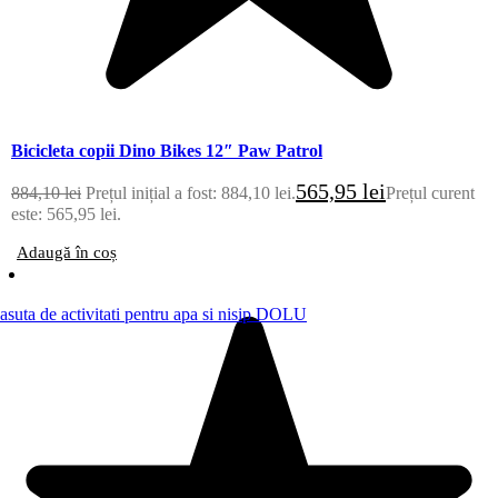
Bicicleta copii Dino Bikes 12″ Paw Patrol
565,95
lei
884,10
lei
Prețul inițial a fost: 884,10 lei.
Prețul curent
este: 565,95 lei.
Adaugă în coș