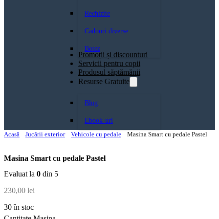
Rechizite
Cadouri diverse
Botez
Promoții și discounturi
Servicii pentru copii
Produsul săptămănii
Resurse Gratuite
Blog
Ebook-uri
Acasă
Jucării exterior
Vehicole cu pedale
Masina Smart cu pedale Pastel
Masina Smart cu pedale Pastel
Evaluat la
0
din 5
230,00
lei
30 în stoc
Cantitate Masina