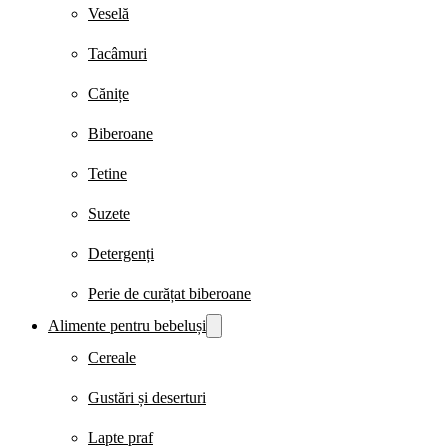
Veselă
Tacâmuri
Cănițe
Biberoane
Tetine
Suzete
Detergenți
Perie de curățat biberoane
Alimente pentru bebeluși
Cereale
Gustări și deserturi
Lapte praf