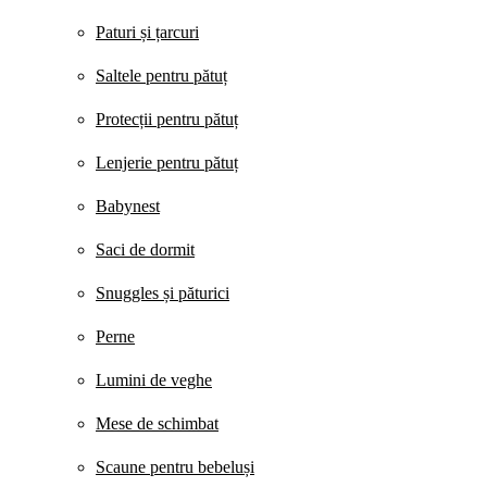
Paturi și țarcuri
Saltele pentru pătuț
Protecții pentru pătuț
Lenjerie pentru pătuț
Babynest
Saci de dormit
Snuggles și păturici
Perne
Lumini de veghe
Mese de schimbat
Scaune pentru bebeluși