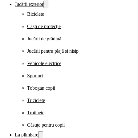
Jucării exterior
Biciclete
Căști de protecție
Jucării de grădină
Jucării pentru plajă și nisip
Vehicole electrice
Sporturi
Tobogan copii
Triciclete
Trotinete
Căsuțe pentru copii
La plimbare