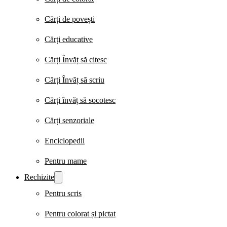
Cărți de povești
Cărți educative
Cărți Învăț să citesc
Cărți Învăț să scriu
Cărți învăț să socotesc
Cărți senzoriale
Enciclopedii
Pentru mame
Rechizite
Pentru scris
Pentru colorat și pictat