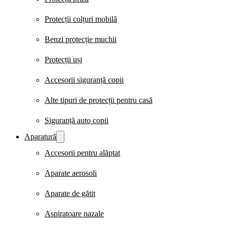
Protecții colțuri mobilă
Benzi protecție muchii
Protecții uși
Accesorii siguranță copii
Alte tipuri de protecții pentru casă
Siguranță auto copii
Aparatură
Accesorii pentru alăptat
Aparate aerosoli
Aparate de gătit
Aspiratoare nazale