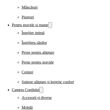
Mâncăruri
Piureuri
Pentru gravide si mame
Îngrijire intimă
Îngrijirea sânilor
Perne pentru alăptare
Perne pentru gravide
Centuri
Sutiene alăptare și lenjerie confort
Camera Copilului
Accesorii și diverse
Mobilă