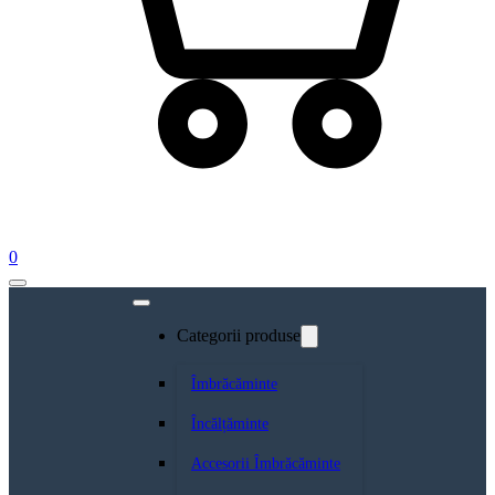
0
Categorii produse
Îmbrăcăminte
Încălțăminte
Accesorii Îmbrăcăminte