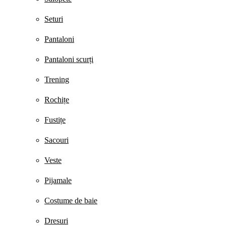
Seturi
Pantaloni
Pantaloni scurți
Trening
Rochițe
Fustițe
Sacouri
Veste
Pijamale
Costume de baie
Dresuri