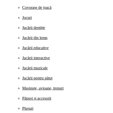
Covorașe de joacă
Jocuri
Jucării dentiție
Jucării din lemn
Jucării educative
Jucării interactive
Jucării muzicale
Jucării pentru pătuț
Mașinuțe, avioane, trenuri
Păpuși și accesorii
Plușuri