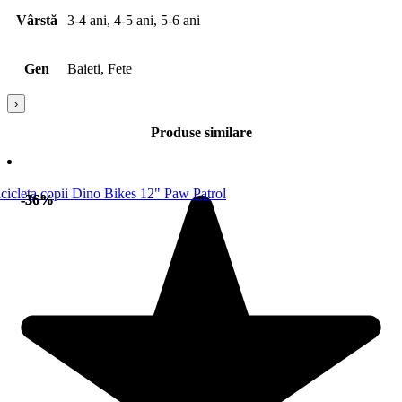
Vârstă
3-4 ani, 4-5 ani, 5-6 ani
Gen
Baieti, Fete
›
Produse similare
-36%
-36%