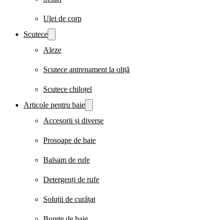
Ulei de corp
Scutece
Aleze
Scutece antrenament la oliță
Scutece chiloțel
Articole pentru baie
Accesorii și diverse
Prosoape de baie
Balsam de rufe
Detergenți de rufe
Soluții de curățat
Burete de baie