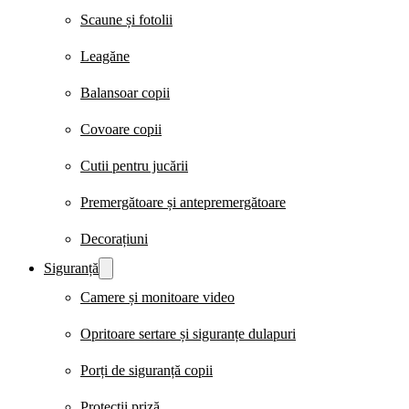
Scaune și fotolii
Leagăne
Balansoar copii
Covoare copii
Cutii pentru jucării
Premergătoare și antepremergătoare
Decorațiuni
Siguranță
Camere și monitoare video
Opritoare sertare și siguranțe dulapuri
Porți de siguranță copii
Protecții priză