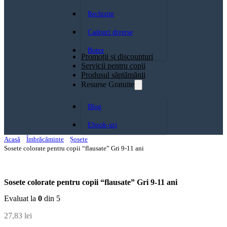
Rechizite
Cadouri diverse
Botez
Promoții și discounturi
Servicii pentru copii
Produsul săptămănii
Resurse Gratuite
Blog
Ebook-uri
Acasă
Îmbrăcăminte
Șosete
Sosete colorate pentru copii “flausate” Gri 9-11 ani
Sosete colorate pentru copii “flausate” Gri 9-11 ani
Evaluat la
0
din 5
27,83
lei