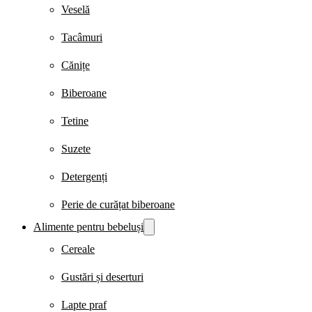
Veselă
Tacâmuri
Cănițe
Biberoane
Tetine
Suzete
Detergenți
Perie de curățat biberoane
Alimente pentru bebeluși
Cereale
Gustări și deserturi
Lapte praf