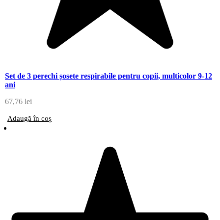
Set de 3 perechi șosete respirabile pentru copii, multicolor 9-12
ani
67,76
lei
Adaugă în coș