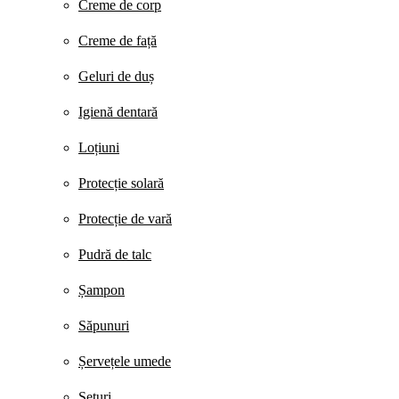
Creme de corp
Creme de față
Geluri de duș
Igienă dentară
Loțiuni
Protecție solară
Protecție de vară
Pudră de talc
Șampon
Săpunuri
Șervețele umede
Seturi