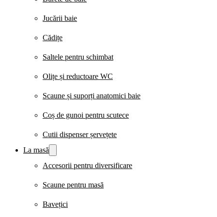
Jucării baie
Cădițe
Saltele pentru schimbat
Olițe și reductoare WC
Scaune și suporți anatomici baie
Coș de gunoi pentru scutece
Cutii dispenser șervețete
La masă
Accesorii pentru diversificare
Scaune pentru masă
Bavețici