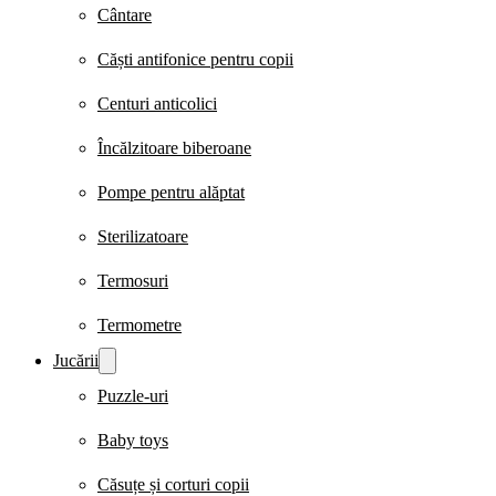
Cântare
Căști antifonice pentru copii
Centuri anticolici
Încălzitoare biberoane
Pompe pentru alăptat
Sterilizatoare
Termosuri
Termometre
Jucării
Puzzle-uri
Baby toys
Căsuțe și corturi copii