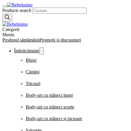
Products search
Categorii
Meniu
Produsul săptămănii
Promoții și discounturi
Îmbrăcăminte
Bluze
Cămăși
Tricouri
Body-uri cu mâneci lungi
Body-uri cu mâneci scurte
Body-uri cu mâneci și picioare
Salopete