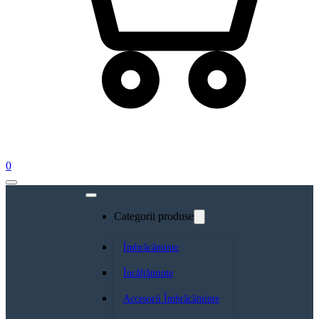
0
Categorii produse
Îmbrăcăminte
Încălțăminte
Accesorii Îmbrăcăminte