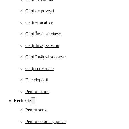
Cărți de povești
Cărți educative
Cărți Învăț să citesc
Cărți Învăț să scriu
Cărți învăț să socotesc
Cărți senzoriale
Enciclopedii
Pentru mame
Rechizite
Pentru scris
Pentru colorat și pictat