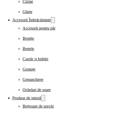
Cizme
Ghete
Accesorii Îmbrăcăminte
Accesorii pentru păr
Bentițe
Bretele
Curele și brățări
Gentuțe
Genunchiere
Ochelari de soare
Produse de igienă
Bețișoare de urechi