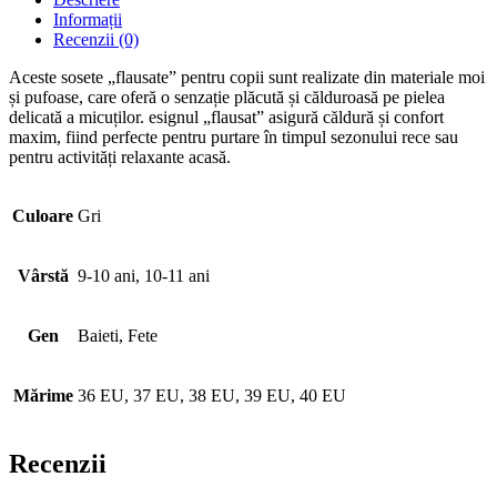
Informații
Recenzii (0)
Aceste sosete „flausate” pentru copii sunt realizate din materiale moi
și pufoase, care oferă o senzație plăcută și călduroasă pe pielea
delicată a micuților. esignul „flausat” asigură căldură și confort
maxim, fiind perfecte pentru purtare în timpul sezonului rece sau
pentru activități relaxante acasă.
Culoare
Gri
Vârstă
9-10 ani, 10-11 ani
Gen
Baieti, Fete
Mărime
36 EU, 37 EU, 38 EU, 39 EU, 40 EU
Recenzii