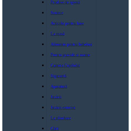
Produse de igienă
Scutece
Articole pentru baie
La masă
Alimente pentru bebeluși
Pentru gravide si mame
Camera Copilului
Siguranță
Aparatură
Jucării
Jucării exterior
La plimbare
Cărți