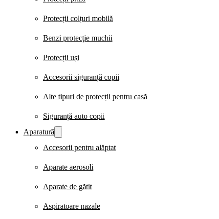
Protecții colțuri mobilă
Benzi protecție muchii
Protecții uși
Accesorii siguranță copii
Alte tipuri de protecții pentru casă
Siguranță auto copii
Aparatură
Accesorii pentru alăptat
Aparate aerosoli
Aparate de gătit
Aspiratoare nazale