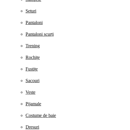
Seturi
Pantaloni
Pantaloni scurți
Trening
Rochițe
Fustițe
Sacouri
Veste
Pijamale
Costume de baie
Dresuri