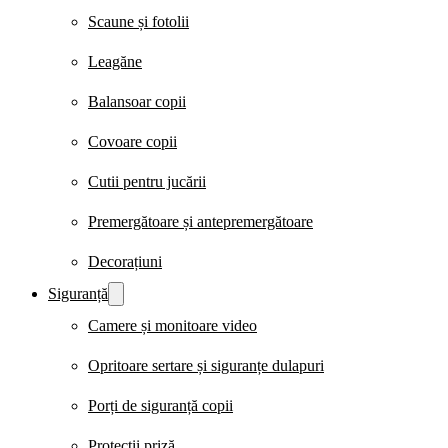
Scaune și fotolii
Leagăne
Balansoar copii
Covoare copii
Cutii pentru jucării
Premergătoare și antepremergătoare
Decorațiuni
Siguranță
Camere și monitoare video
Opritoare sertare și siguranțe dulapuri
Porți de siguranță copii
Protecții priză