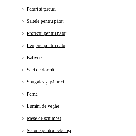
Paturi și țarcuri
Saltele pentru pătuț
Protecții pentru pătuț
Lenjerie pentru pătuț
Babynest
Saci de dormit
Snuggles și păturici
Perne
Lumini de veghe
Mese de schimbat
Scaune pentru bebeluși