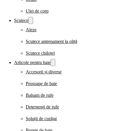
Ulei de corp
Scutece
Aleze
Scutece antrenament la oliță
Scutece chiloțel
Articole pentru baie
Accesorii și diverse
Prosoape de baie
Balsam de rufe
Detergenți de rufe
Soluții de curățat
Burete de baie