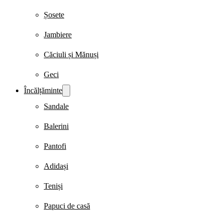
Șosete
Jambiere
Căciuli și Mănuși
Geci
Încălțăminte
Sandale
Balerini
Pantofi
Adidași
Teniși
Papuci de casă