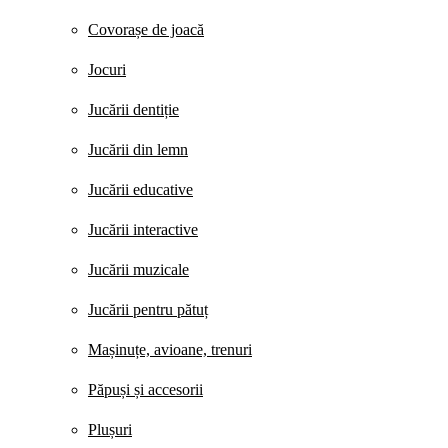
Covorașe de joacă
Jocuri
Jucării dentiție
Jucării din lemn
Jucării educative
Jucării interactive
Jucării muzicale
Jucării pentru pătuț
Mașinuțe, avioane, trenuri
Păpuși și accesorii
Plușuri