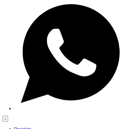
‹
Descriere