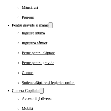
Mâncăruri
Piureuri
Pentru gravide si mame
Îngrijire intimă
Îngrijirea sânilor
Perne pentru alăptare
Perne pentru gravide
Centuri
Sutiene alăptare și lenjerie confort
Camera Copilului
Accesorii și diverse
Mobilă