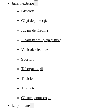
Jucării exterior
Biciclete
Căști de protecție
Jucării de grădină
Jucării pentru plajă și nisip
Vehicole electrice
Sporturi
Tobogan copii
Triciclete
Trotinete
Căsuțe pentru copii
La plimbare