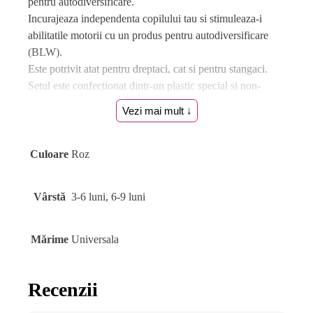
pentru autodiversificare.
Incurajeaza independenta copilului tau si stimuleaza-i
abilitatile motorii cu un produs pentru autodiversificare
(BLW).
Este potrivit atat pentru dreptaci, cat si pentru stangaci.
Setul este confectionat dintr-un plastic special si non-
toxic.
Vezi mai mult ↓
Poate fi luat oriunde in cutia de protectie care tine microbii
la distanta.
Culoare
Roz
Nuanta, tonul si intensitatea culorii pot varia in functie de
monitor.
Vârstă
3-6 luni, 6-9 luni
Mărime
Universala
Recenzii