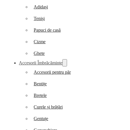
Adidași
Teniși
Papuci de casă
Cizme
Ghete
Accesorii Îmbrăcăminte
Accesorii pentru păr
Bentițe
Bretele
Curele și brățări
Gentuțe