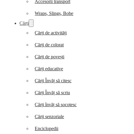
Accesorii transport
Wraps, Slings, Bobe
Cărți
Cărți de activități
Cărți de colorat
Cărți de povești
Cărți educative
Cărți Învăț să citesc
Cărți Învăț să scriu
Cărți învăț să socotesc
Cărți senzoriale
Enciclopedii