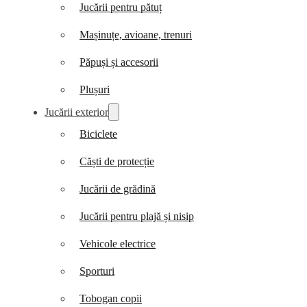
Jucării pentru pătuț
Mașinuțe, avioane, trenuri
Păpuși și accesorii
Plușuri
Jucării exterior
Biciclete
Căști de protecție
Jucării de grădină
Jucării pentru plajă și nisip
Vehicole electrice
Sporturi
Tobogan copii