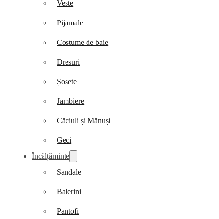
Veste
Pijamale
Costume de baie
Dresuri
Șosete
Jambiere
Căciuli și Mănuși
Geci
Încălțăminte
Sandale
Balerini
Pantofi