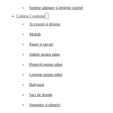
Sutiene alăptare și lenjerie confort
Camera Copilului
Accesorii și diverse
Mobilă
Paturi și țarcuri
Saltele pentru pătuț
Protecții pentru pătuț
Lenjerie pentru pătuț
Babynest
Saci de dormit
Snuggles și păturici