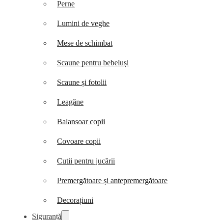
Perne
Lumini de veghe
Mese de schimbat
Scaune pentru bebeluși
Scaune și fotolii
Leagăne
Balansoar copii
Covoare copii
Cutii pentru jucării
Premergătoare și antepremergătoare
Decorațiuni
Siguranță