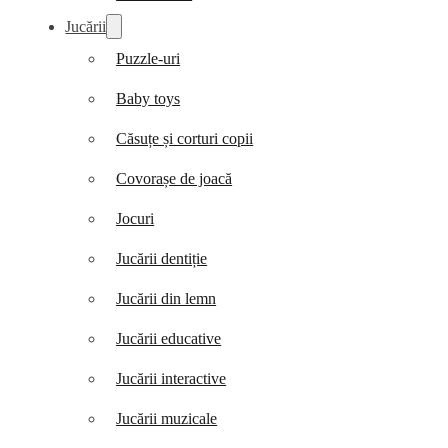
Jucării
Puzzle-uri
Baby toys
Căsuțe și corturi copii
Covorașe de joacă
Jocuri
Jucării dentiție
Jucării din lemn
Jucării educative
Jucării interactive
Jucării muzicale