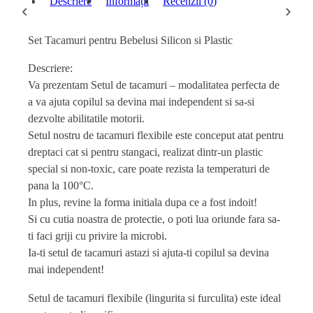
Descriere
Informații
Recenzii (0)
‹
›
Set Tacamuri pentru Bebelusi Silicon si Plastic
Descriere:
Va prezentam Setul de tacamuri – modalitatea perfecta de
a va ajuta copilul sa devina mai independent si sa-si
dezvolte abilitatile motorii.
Setul nostru de tacamuri flexibile este conceput atat pentru
dreptaci cat si pentru stangaci, realizat dintr-un plastic
special si non-toxic, care poate rezista la temperaturi de
pana la 100°C.
In plus, revine la forma initiala dupa ce a fost indoit!
Si cu cutia noastra de protectie, o poti lua oriunde fara sa-
ti faci griji cu privire la microbi.
Ia-ti setul de tacamuri astazi si ajuta-ti copilul sa devina
mai independent!
Setul de tacamuri flexibile (lingurita si furculita) este ideal