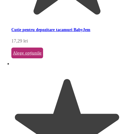
Cutie pentru depozitare tacamuri BabyJem
17,29
lei
Alege opțiunile