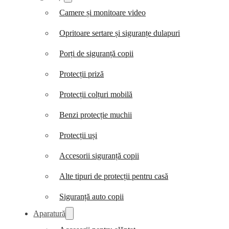
Camere și monitoare video
Opritoare sertare și siguranțe dulapuri
Porți de siguranță copii
Protecții priză
Protecții colțuri mobilă
Benzi protecție muchii
Protecții uși
Accesorii siguranță copii
Alte tipuri de protecții pentru casă
Siguranță auto copii
Aparatură