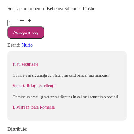
Set Tacamuri pentru Bebelusi Silicon si Plastic
Cantitate
Set
Adaugă în coș
Tacamuri
pentru
Brand:
Nurio
Bebelusi
Silicon
si
Plăți securizate
Plastic
Cumperi în siguranță cu plata prin card bancar sau ramburs.
-
Nurio
Suport/ Relații cu clienții
Trimite un email și vei primi răspuns în cel mai scurt timp posibil.
Livrări în toată România
Distribuie: