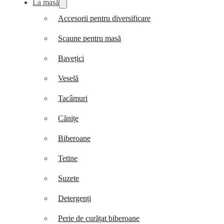
La masă
Accesorii pentru diversificare
Scaune pentru masă
Bavețici
Veselă
Tacâmuri
Cănițe
Biberoane
Tetine
Suzete
Detergenți
Perie de curățat biberoane