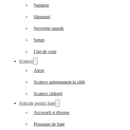
Șampon
Săpunuri
Șervețele umede
Seturi
Ulei de corp
Scutece
Aleze
Scutece antrenament la oliță
Scutece chiloțel
Articole pentru baie
Accesorii și diverse
Prosoape de baie