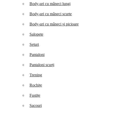
Body-uri cu mâneci lungi
Body-uri cu mâneci scurte
Body-uri cu mâneci și picioare
Salopete
Seturi
Pantaloni
Pantaloni scurți
Trening
Rochițe
Fustițe
Sacouri