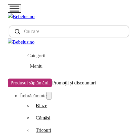
Products
search
Categorii
Meniu
Produsul săptămănii
Promoții și discounturi
Îmbrăcăminte
Bluze
Cămăși
Tricouri