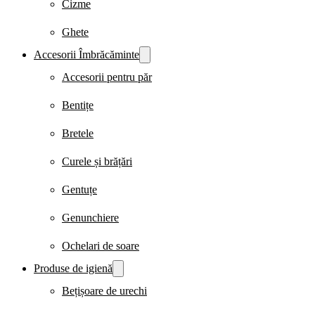
Cizme
Ghete
Accesorii Îmbrăcăminte
Accesorii pentru păr
Bentițe
Bretele
Curele și brățări
Gentuțe
Genunchiere
Ochelari de soare
Produse de igienă
Bețișoare de urechi