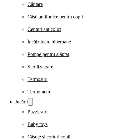
Cântare
Căști antifonice pentru copii
Centuri anticolici
Încălzitoare biberoane
Pompe pentru alăptat
Sterilizatoare
Termosuri
Termometre
Jucării
Puzzle-uri
Baby toys
Căsuțe și corturi copii