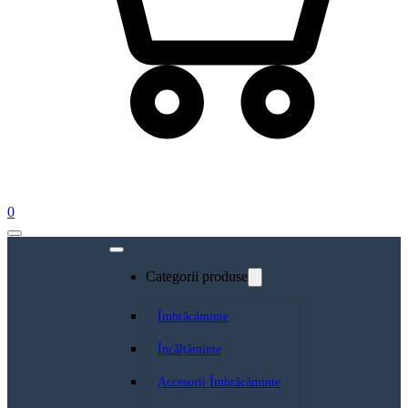
0
Categorii produse
Îmbrăcăminte
Încălțăminte
Accesorii Îmbrăcăminte