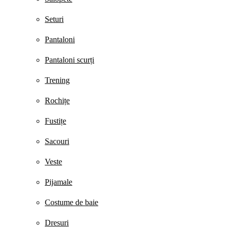
Seturi
Pantaloni
Pantaloni scurți
Trening
Rochițe
Fustițe
Sacouri
Veste
Pijamale
Costume de baie
Dresuri