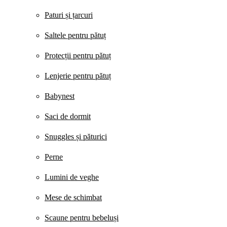
Paturi și țarcuri
Saltele pentru pătuț
Protecții pentru pătuț
Lenjerie pentru pătuț
Babynest
Saci de dormit
Snuggles și păturici
Perne
Lumini de veghe
Mese de schimbat
Scaune pentru bebeluși