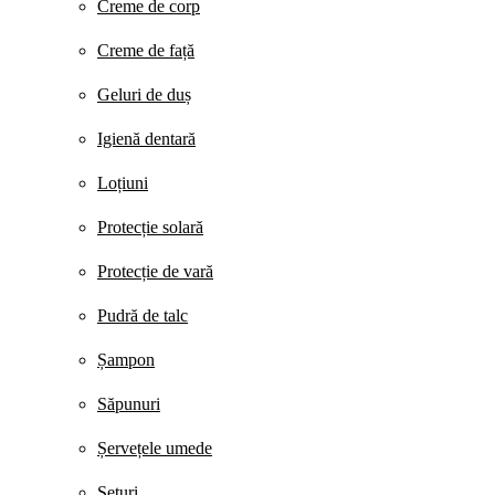
Creme de corp
Creme de față
Geluri de duș
Igienă dentară
Loțiuni
Protecție solară
Protecție de vară
Pudră de talc
Șampon
Săpunuri
Șervețele umede
Seturi