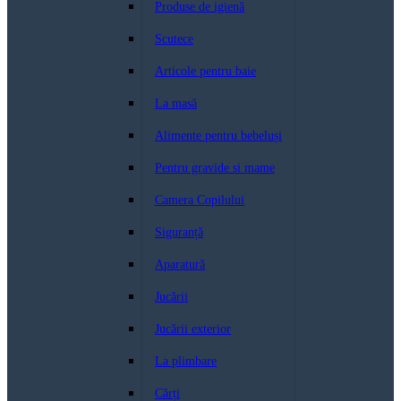
Produse de igienă
Scutece
Articole pentru baie
La masă
Alimente pentru bebeluși
Pentru gravide si mame
Camera Copilului
Siguranță
Aparatură
Jucării
Jucării exterior
La plimbare
Cărți