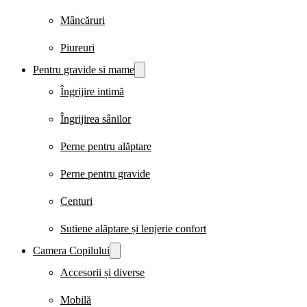
Mâncăruri
Piureuri
Pentru gravide si mame
Îngrijire intimă
Îngrijirea sânilor
Perne pentru alăptare
Perne pentru gravide
Centuri
Sutiene alăptare și lenjerie confort
Camera Copilului
Accesorii și diverse
Mobilă