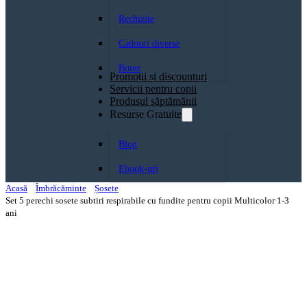
Rechizite
Cadouri diverse
Botez
Promoții și discounturi
Servicii pentru copii
Produsul săptămănii
Resurse Gratuite
Blog
Ebook-uri
Acasă
Îmbrăcăminte
Șosete
Set 5 perechi sosete subtiri respirabile cu fundite pentru copii Multicolor 1-3
ani