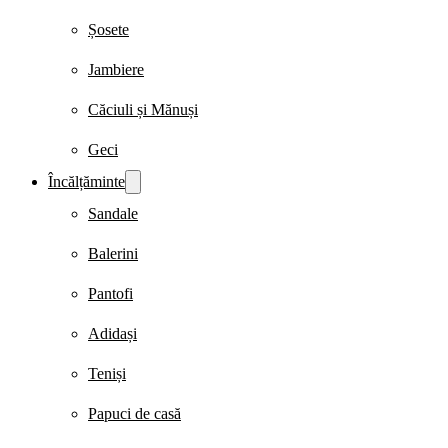
Șosete
Jambiere
Căciuli și Mănuși
Geci
Încălțăminte
Sandale
Balerini
Pantofi
Adidași
Teniși
Papuci de casă