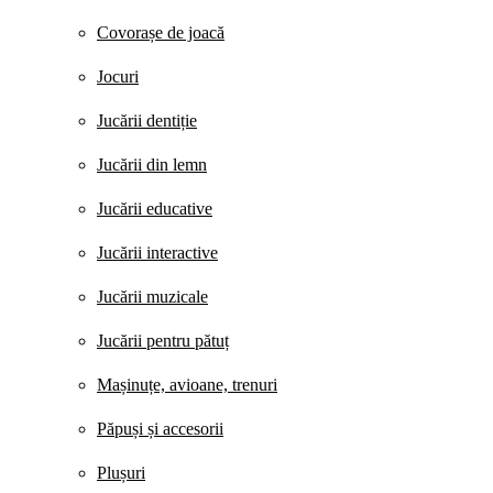
Covorașe de joacă
Jocuri
Jucării dentiție
Jucării din lemn
Jucării educative
Jucării interactive
Jucării muzicale
Jucării pentru pătuț
Mașinuțe, avioane, trenuri
Păpuși și accesorii
Plușuri