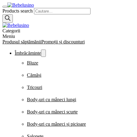
Products search
Categorii
Meniu
Produsul săptămănii
Promoții și discounturi
Îmbrăcăminte
Bluze
Cămăși
Tricouri
Body-uri cu mâneci lungi
Body-uri cu mâneci scurte
Body-uri cu mâneci și picioare
Salopete