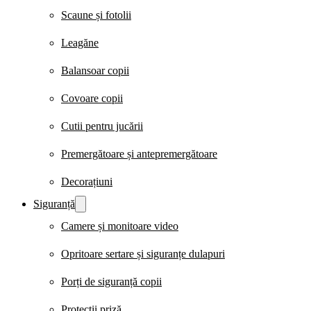
Scaune și fotolii
Leagăne
Balansoar copii
Covoare copii
Cutii pentru jucării
Premergătoare și antepremergătoare
Decorațiuni
Siguranță
Camere și monitoare video
Opritoare sertare și siguranțe dulapuri
Porți de siguranță copii
Protecții priză