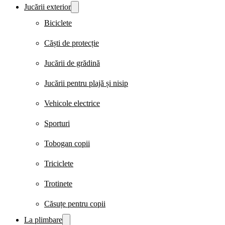
Jucării exterior
Biciclete
Căști de protecție
Jucării de grădină
Jucării pentru plajă și nisip
Vehicole electrice
Sporturi
Tobogan copii
Triciclete
Trotinete
Căsuțe pentru copii
La plimbare