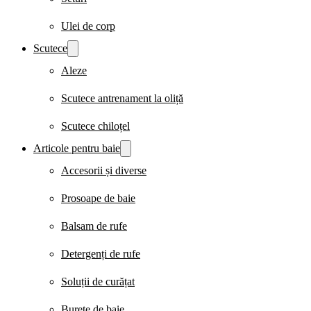
Ulei de corp
Scutece
Aleze
Scutece antrenament la oliță
Scutece chiloțel
Articole pentru baie
Accesorii și diverse
Prosoape de baie
Balsam de rufe
Detergenți de rufe
Soluții de curățat
Burete de baie