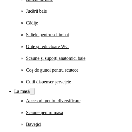
Jucării baie
Cădițe
Saltele pentru schimbat
Olițe și reductoare WC
Scaune și suporți anatomici baie
Coș de gunoi pentru scutece
Cutii dispenser șervețete
La masă
Accesorii pentru diversificare
Scaune pentru masă
Bavețici