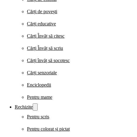
Cărți de povești
Cărți educative
Cărți Învăț să citesc
Cărți Învăț să scriu
Cărți învăț să socotesc
Cărți senzoriale
Enciclopedii
Pentru mame
Rechizite
Pentru scris
Pentru colorat și pictat