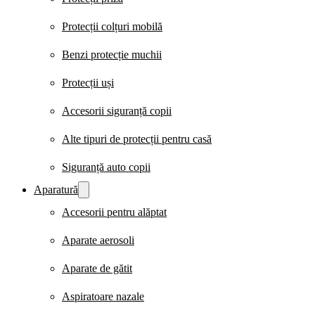
Protecții colțuri mobilă
Benzi protecție muchii
Protecții uși
Accesorii siguranță copii
Alte tipuri de protecții pentru casă
Siguranță auto copii
Aparatură
Accesorii pentru alăptat
Aparate aerosoli
Aparate de gătit
Aspiratoare nazale