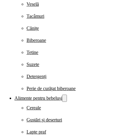
Veselă
Tacâmuri
Cănițe
Biberoane
Tetine
Suzete
Detergenți
Perie de curățat biberoane
Alimente pentru bebeluși
Cereale
Gustări și deserturi
Lapte praf