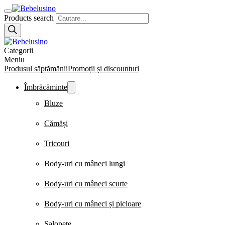
Products search
Categorii
Meniu
Produsul săptămănii
Promoții și discounturi
Îmbrăcăminte
Bluze
Cămăși
Tricouri
Body-uri cu mâneci lungi
Body-uri cu mâneci scurte
Body-uri cu mâneci și picioare
Salopete