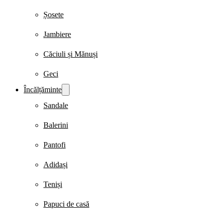
Șosete
Jambiere
Căciuli și Mănuși
Geci
Încălțăminte
Sandale
Balerini
Pantofi
Adidași
Teniși
Papuci de casă