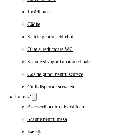
Jucării baie
Cădițe
Saltele pentru schimbat
Olițe și reductoare WC
Scaune și suporți anatomici baie
Coș de gunoi pentru scutece
Cutii dispenser șervețete
La masă
Accesorii pentru diversificare
Scaune pentru masă
Bavețici