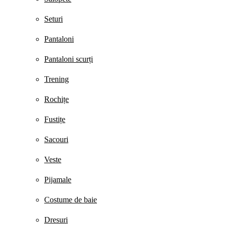
Seturi
Pantaloni
Pantaloni scurți
Trening
Rochițe
Fustițe
Sacouri
Veste
Pijamale
Costume de baie
Dresuri