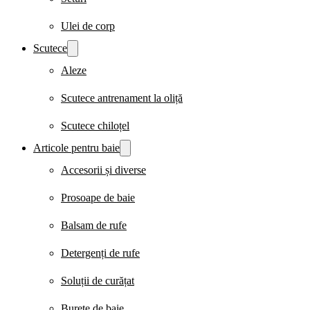
Ulei de corp
Scutece
Aleze
Scutece antrenament la oliță
Scutece chiloțel
Articole pentru baie
Accesorii și diverse
Prosoape de baie
Balsam de rufe
Detergenți de rufe
Soluții de curățat
Burete de baie