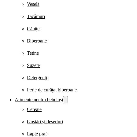
Veselă
Tacâmuri
Cănițe
Biberoane
Tetine
Suzete
Detergenți
Perie de curățat biberoane
Alimente pentru bebeluși
Cereale
Gustări și deserturi
Lapte praf