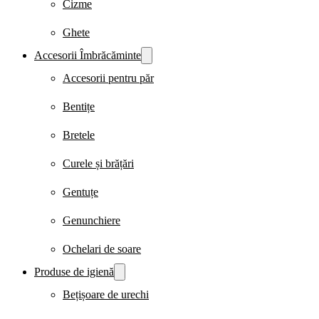
Cizme
Ghete
Accesorii Îmbrăcăminte
Accesorii pentru păr
Bentițe
Bretele
Curele și brățări
Gentuțe
Genunchiere
Ochelari de soare
Produse de igienă
Bețișoare de urechi