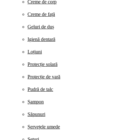
Creme de corp
Creme de față
Geluri de duș
Igienă dentară
Loțiuni
Protecție solară
Protecție de vară
Pudră de talc
Șampon
Săpunuri
Șervețele umede
Seturi