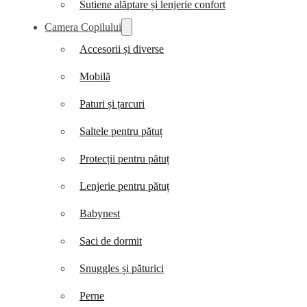
Sutiene alăptare și lenjerie confort
Camera Copilului
Accesorii și diverse
Mobilă
Paturi și țarcuri
Saltele pentru pătuț
Protecții pentru pătuț
Lenjerie pentru pătuț
Babynest
Saci de dormit
Snuggles și păturici
Perne