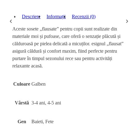
Descriere
Informații
Recenzii (0)
‹
›
Aceste sosete „flausate” pentru copii sunt realizate din
materiale moi și pufoase, care oferă o senzație plăcută și
călduroasă pe pielea delicată a micuților. esignul „flausat”
asigură căldură și confort maxim, fiind perfecte pentru
purtare în timpul sezonului rece sau pentru activități
relaxante acasă.
Culoare
Galben
Vârstă
3-4 ani, 4-5 ani
Gen
Baieti, Fete