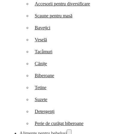
Accesorii pentru diversificare
Scaune pentru masă
Bavețici
Veselă
Tacâmuri
Cănițe
Biberoane
Tetine
Suzete
Detergenți
Perie de curățat biberoane
Alimente pentru bebeluși