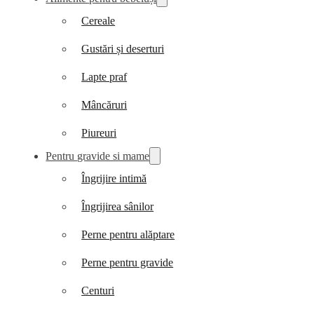
Cereale
Gustări și deserturi
Lapte praf
Mâncăruri
Piureuri
Pentru gravide si mame
Îngrijire intimă
Îngrijirea sânilor
Perne pentru alăptare
Perne pentru gravide
Centuri