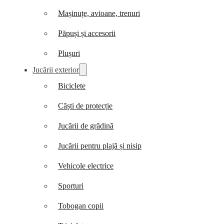
Mașinuțe, avioane, trenuri
Păpuși și accesorii
Plușuri
Jucării exterior
Biciclete
Căști de protecție
Jucării de grădină
Jucării pentru plajă și nisip
Vehicole electrice
Sporturi
Tobogan copii