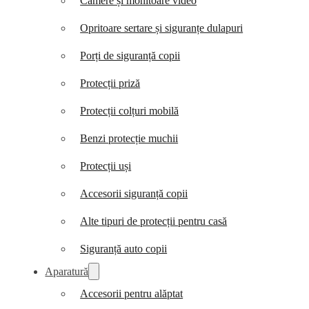
Camere și monitoare video
Opritoare sertare și siguranțe dulapuri
Porți de siguranță copii
Protecții priză
Protecții colțuri mobilă
Benzi protecție muchii
Protecții uși
Accesorii siguranță copii
Alte tipuri de protecții pentru casă
Siguranță auto copii
Aparatură
Accesorii pentru alăptat