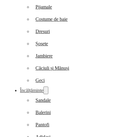
Pijamale
Costume de baie
Dresuri
Șosete
Jambiere
Căciuli și Mănuși
Geci
Încălțăminte
Sandale
Balerini
Pantofi
Adidași