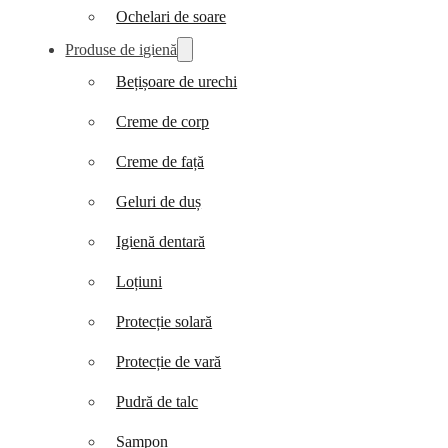
Ochelari de soare
Produse de igienă
Bețișoare de urechi
Creme de corp
Creme de față
Geluri de duș
Igienă dentară
Loțiuni
Protecție solară
Protecție de vară
Pudră de talc
Șampon