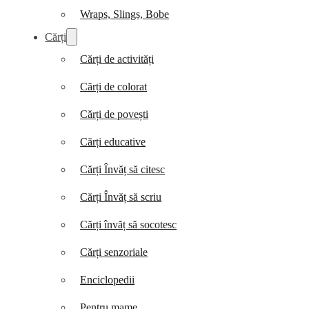
Wraps, Slings, Bobe
Cărți
Cărți de activități
Cărți de colorat
Cărți de povești
Cărți educative
Cărți Învăț să citesc
Cărți Învăț să scriu
Cărți învăț să socotesc
Cărți senzoriale
Enciclopedii
Pentru mame