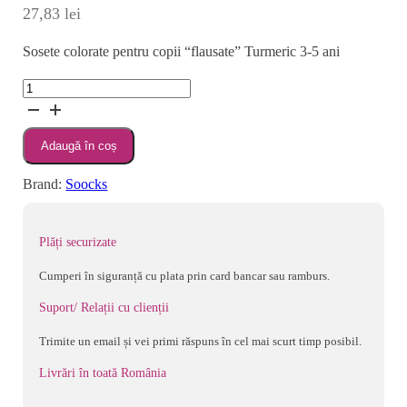
27,83
lei
Sosete colorate pentru copii “flausate” Turmeric 3-5 ani
Cantitate
Sosete
colorate
Adaugă în coș
pentru
copii
Brand:
Soocks
“flausate”
Turmeric
3-
Plăți securizate
5
Cumperi în siguranță cu plata prin card bancar sau ramburs.
ani
Suport/ Relații cu clienții
Trimite un email și vei primi răspuns în cel mai scurt timp posibil.
Livrări în toată România