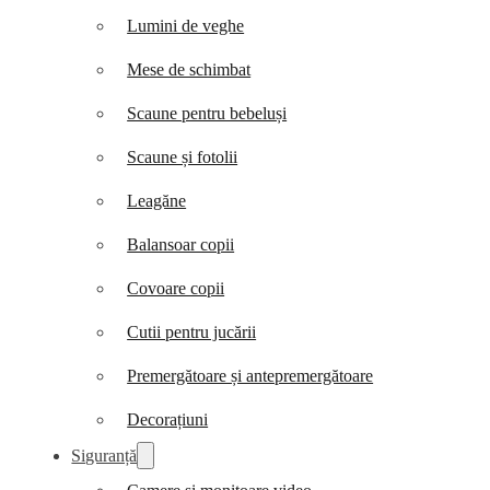
Lumini de veghe
Mese de schimbat
Scaune pentru bebeluși
Scaune și fotolii
Leagăne
Balansoar copii
Covoare copii
Cutii pentru jucării
Premergătoare și antepremergătoare
Decorațiuni
Siguranță