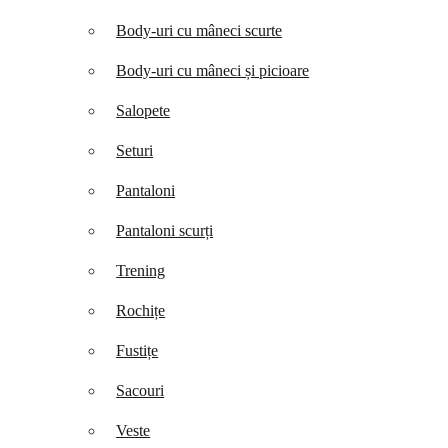
Body-uri cu mâneci scurte
Body-uri cu mâneci și picioare
Salopete
Seturi
Pantaloni
Pantaloni scurți
Trening
Rochițe
Fustițe
Sacouri
Veste