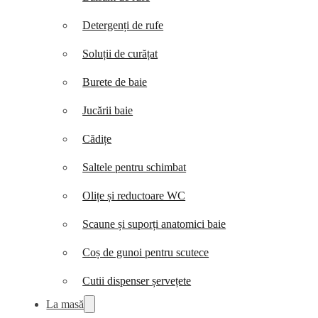
Detergenți de rufe
Soluții de curățat
Burete de baie
Jucării baie
Cădițe
Saltele pentru schimbat
Olițe și reductoare WC
Scaune și suporți anatomici baie
Coș de gunoi pentru scutece
Cutii dispenser șervețete
La masă