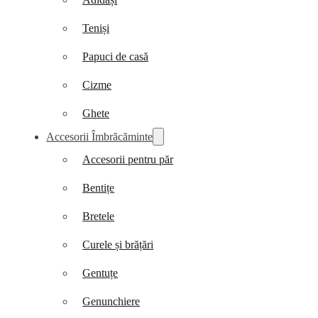
Teniși
Papuci de casă
Cizme
Ghete
Accesorii Îmbrăcăminte
Accesorii pentru păr
Bentițe
Bretele
Curele și brățări
Gentuțe
Genunchiere