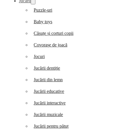
Jucării
Puzzle-uri
Baby toys
Căsuțe și corturi copii
Covorașe de joacă
Jocuri
Jucării dentiție
Jucării din lemn
Jucării educative
Jucării interactive
Jucării muzicale
Jucării pentru pătuț