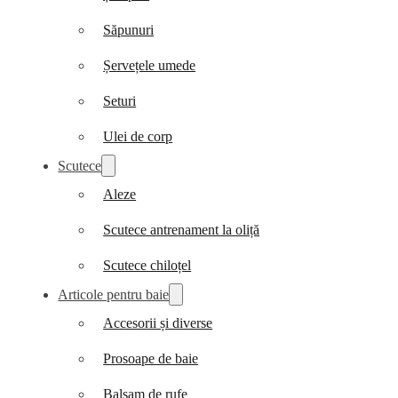
Săpunuri
Șervețele umede
Seturi
Ulei de corp
Scutece
Aleze
Scutece antrenament la oliță
Scutece chiloțel
Articole pentru baie
Accesorii și diverse
Prosoape de baie
Balsam de rufe