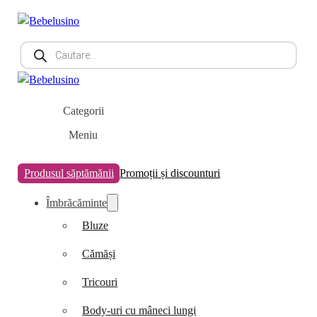
Products
search
Categorii
Meniu
Produsul săptămănii
Promoții și discounturi
Îmbrăcăminte
Bluze
Cămăși
Tricouri
Body-uri cu mâneci lungi