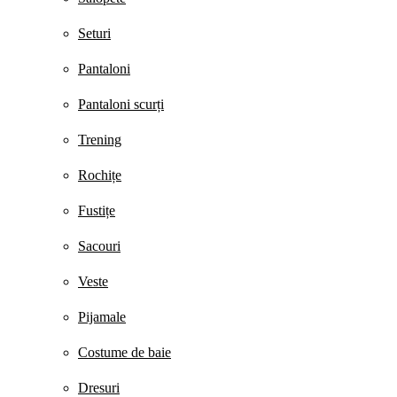
Seturi
Pantaloni
Pantaloni scurți
Trening
Rochițe
Fustițe
Sacouri
Veste
Pijamale
Costume de baie
Dresuri