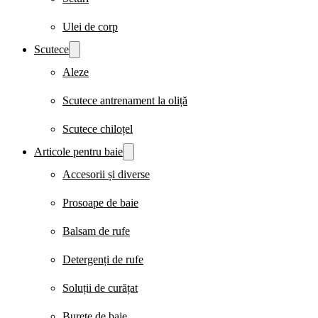
Ulei de corp
Scutece
Aleze
Scutece antrenament la oliță
Scutece chiloțel
Articole pentru baie
Accesorii și diverse
Prosoape de baie
Balsam de rufe
Detergenți de rufe
Soluții de curățat
Burete de baie