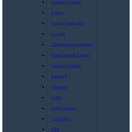
Produse de igienă
Scutece
Articole pentru baie
La masă
Alimente pentru bebeluși
Pentru gravide si mame
Camera Copilului
Siguranță
Aparatură
Jucării
Jucării exterior
La plimbare
Cărți