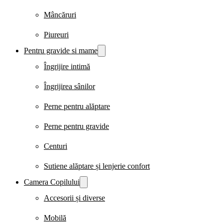
Mâncăruri
Piureuri
Pentru gravide si mame
Îngrijire intimă
Îngrijirea sânilor
Perne pentru alăptare
Perne pentru gravide
Centuri
Sutiene alăptare și lenjerie confort
Camera Copilului
Accesorii și diverse
Mobilă