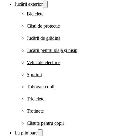
Jucării exterior
Biciclete
Căști de protecție
Jucării de grădină
Jucării pentru plajă și nisip
Vehicole electrice
Sporturi
Tobogan copii
Triciclete
Trotinete
Căsuțe pentru copii
La plimbare