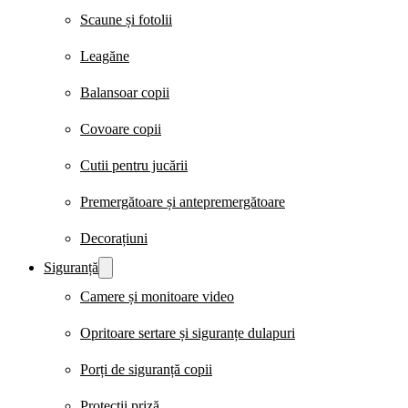
Scaune și fotolii
Leagăne
Balansoar copii
Covoare copii
Cutii pentru jucării
Premergătoare și antepremergătoare
Decorațiuni
Siguranță
Camere și monitoare video
Opritoare sertare și siguranțe dulapuri
Porți de siguranță copii
Protecții priză