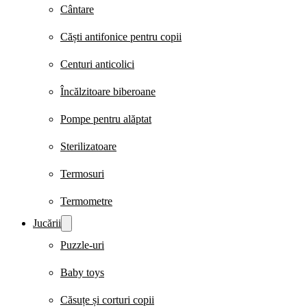
Cântare
Căști antifonice pentru copii
Centuri anticolici
Încălzitoare biberoane
Pompe pentru alăptat
Sterilizatoare
Termosuri
Termometre
Jucării
Puzzle-uri
Baby toys
Căsuțe și corturi copii