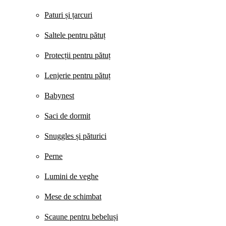
Paturi și țarcuri
Saltele pentru pătuț
Protecții pentru pătuț
Lenjerie pentru pătuț
Babynest
Saci de dormit
Snuggles și păturici
Perne
Lumini de veghe
Mese de schimbat
Scaune pentru bebeluși