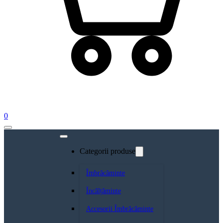
0
Categorii produse
Îmbrăcăminte
Încălțăminte
Accesorii Îmbrăcăminte