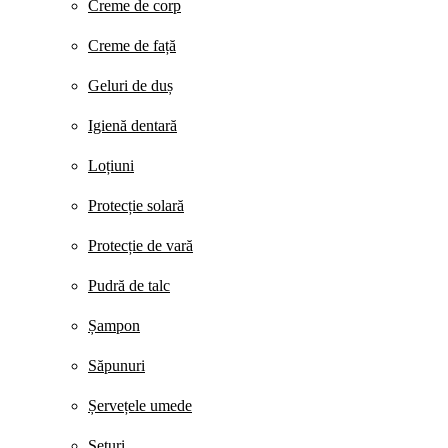
Creme de corp
Creme de față
Geluri de duș
Igienă dentară
Loțiuni
Protecție solară
Protecție de vară
Pudră de talc
Șampon
Săpunuri
Șervețele umede
Seturi