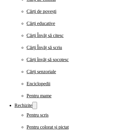
Cărți de povești
Cărți educative
Cărți Învăț să citesc
Cărți Învăț să scriu
Cărți învăț să socotesc
Cărți senzoriale
Enciclopedii
Pentru mame
Rechizite
Pentru scris
Pentru colorat și pictat