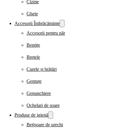
Cizme
Ghete
Accesorii Îmbrăcăminte
Accesorii pentru păr
Bentițe
Bretele
Curele și brățări
Gentuțe
Genunchiere
Ochelari de soare
Produse de igienă
Bețișoare de urechi