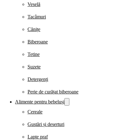
Veselă
Tacâmuri
Cănițe
Biberoane
Tetine
Suzete
Detergenți
Perie de curățat biberoane
Alimente pentru bebeluși
Cereale
Gustări și deserturi
Lapte praf