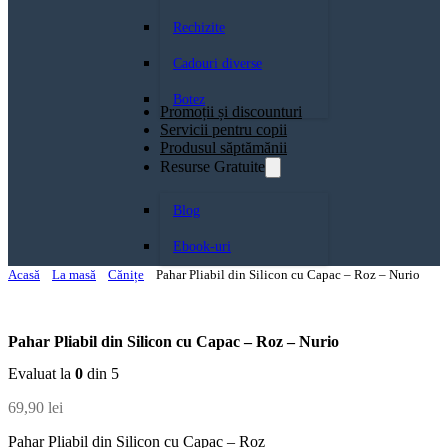
Rechizite
Cadouri diverse
Botez
Promoții și discounturi
Servicii pentru copii
Produsul săptămănii
Resurse Gratuite
Blog
Ebook-uri
Acasă
La masă
Cănițe
Pahar Pliabil din Silicon cu Capac – Roz – Nurio
Pahar Pliabil din Silicon cu Capac – Roz – Nurio
Evaluat la
0
din 5
69,90
lei
Pahar Pliabil din Silicon cu Capac – Roz