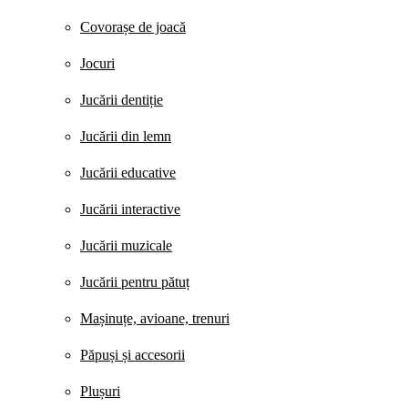
Covorașe de joacă
Jocuri
Jucării dentiție
Jucării din lemn
Jucării educative
Jucării interactive
Jucării muzicale
Jucării pentru pătuț
Mașinuțe, avioane, trenuri
Păpuși și accesorii
Plușuri