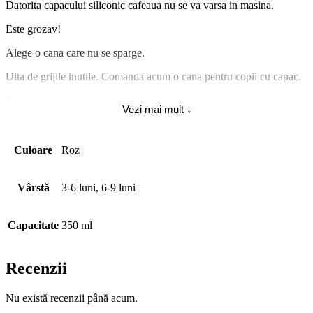
Datorita capacului siliconic cafeaua nu se va varsa in masina.
Este grozav!
Alege o cana care nu se sparge.
Uita de grijile inutile. Comanda acum o cana pentru copii cu capac.
Spre deosebire de canile clasice, aceasta este mult mai rezistenta.
Vezi mai mult ↓
Alege cel mai bun pahar reutilizabil cu capac!
Nu modifica gustul bauturii, are dimensiuni reglabile, este usor
Culoare
Roz
portabil si este fabricat din materiale ecologice.
Specificatii:
Vârstă
3-6 luni, 6-9 luni
Material: silicon fara BPA;
Capacitate
350 ml
Capacitate: 350ml;
Nota: Pozele din prezentare au un caracter informativ si culorile
Recenzii
disponibile in site pot avea diferente de nuante si model.
Nu există recenzii până acum.