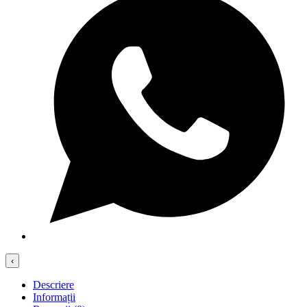
‹
Descriere
Informații