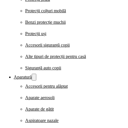
Protecții colțuri mobilă
Benzi protecție muchii
Protecții uși
Accesorii siguranță copii
Alte tipuri de protecții pentru casă
Siguranță auto copii
Aparatură
Accesorii pentru alăptat
Aparate aerosoli
Aparate de gătit
Aspiratoare nazale