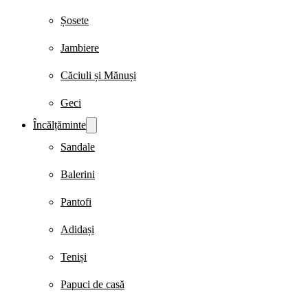
Șosete
Jambiere
Căciuli și Mănuși
Geci
Încălțăminte
Sandale
Balerini
Pantofi
Adidași
Teniși
Papuci de casă