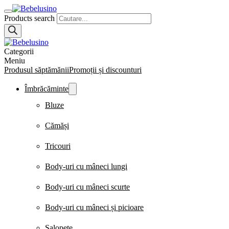
Products search
Categorii
Meniu
Produsul săptămănii
Promoții și discounturi
Îmbrăcăminte
Bluze
Cămăși
Tricouri
Body-uri cu mâneci lungi
Body-uri cu mâneci scurte
Body-uri cu mâneci și picioare
Salopete