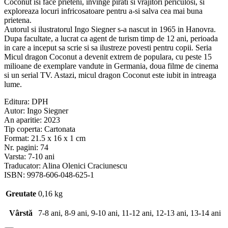
Coconut isi face prieteni, invinge pirati si vrajitori periculosi, si
exploreaza locuri infricosatoare pentru a-si salva cea mai buna
prietena.
Autorul si ilustratorul Ingo Siegner s-a nascut in 1965 in Hanovra.
Dupa facultate, a lucrat ca agent de turism timp de 12 ani, perioada
in care a inceput sa scrie si sa ilustreze povesti pentru copii. Seria
Micul dragon Coconut a devenit extrem de populara, cu peste 15
milioane de exemplare vandute in Germania, doua filme de cinema
si un serial TV. Astazi, micul dragon Coconut este iubit in intreaga
lume.
Editura: DPH
Autor: Ingo Siegner
An aparitie: 2023
Tip coperta: Cartonata
Format: 21.5 x 16 x 1 cm
Nr. pagini: 74
Varsta: 7-10 ani
Traducator: Alina Olenici Craciunescu
ISBN: 9978-606-048-625-1
Greutate
0,16 kg
Vârstă
7-8 ani, 8-9 ani, 9-10 ani, 11-12 ani, 12-13 ani, 13-14 ani