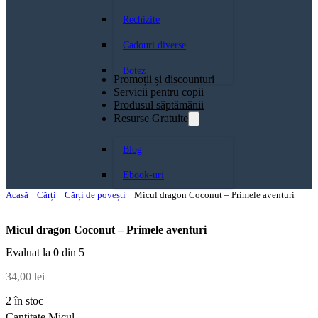
Rechizite
Cadouri diverse
Botez
Promoții și discounturi
Servicii pentru copii
Produsul săptămănii
Resurse Gratuite
Blog
Ebook-uri
Acasă
Cărți
Cărți de povești
Micul dragon Coconut – Primele aventuri
Micul dragon Coconut – Primele aventuri
Evaluat la
0
din 5
34,00
lei
2 în stoc
Cantitate Micul