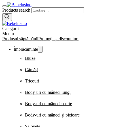
Products search
Categorii
Meniu
Produsul săptămănii
Promoții și discounturi
Îmbrăcăminte
Bluze
Cămăși
Tricouri
Body-uri cu mâneci lungi
Body-uri cu mâneci scurte
Body-uri cu mâneci și picioare
Salopete