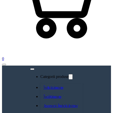
0
Categorii produse
Îmbrăcăminte
Încălțăminte
Accesorii Îmbrăcăminte