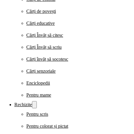
Cărți de povești
Cărți educative
Cărți Învăț să citesc
Cărți Învăț să scriu
Cărți învăț să socotesc
Cărți senzoriale
Enciclopedii
Pentru mame
Rechizite
Pentru scris
Pentru colorat și pictat