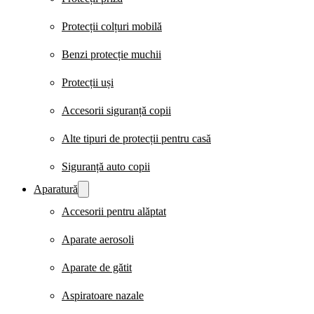
Protecții colțuri mobilă
Benzi protecție muchii
Protecții uși
Accesorii siguranță copii
Alte tipuri de protecții pentru casă
Siguranță auto copii
Aparatură
Accesorii pentru alăptat
Aparate aerosoli
Aparate de gătit
Aspiratoare nazale