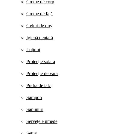
Creme de corp
Creme de față
Geluri de duș
Igienă dentară
Loțiuni
Protecție solară
Protecție de vară
Pudră de talc
Șampon
Săpunuri
Șervețele umede
Seturi