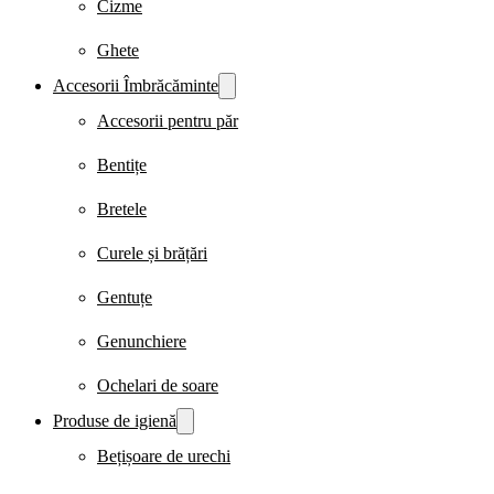
Cizme
Ghete
Accesorii Îmbrăcăminte
Accesorii pentru păr
Bentițe
Bretele
Curele și brățări
Gentuțe
Genunchiere
Ochelari de soare
Produse de igienă
Bețișoare de urechi