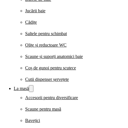
Jucării baie
Cădițe
Saltele pentru schimbat
Olițe și reductoare WC
Scaune și suporți anatomici baie
Coș de gunoi pentru scutece
Cutii dispenser șervețete
La masă
Accesorii pentru diversificare
Scaune pentru masă
Bavețici