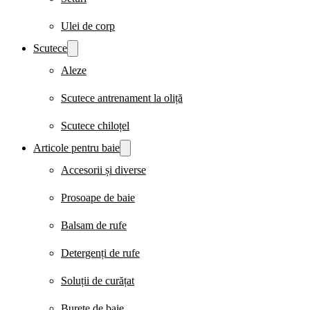
Ulei de corp
Scutece
Aleze
Scutece antrenament la oliță
Scutece chiloțel
Articole pentru baie
Accesorii și diverse
Prosoape de baie
Balsam de rufe
Detergenți de rufe
Soluții de curățat
Burete de baie