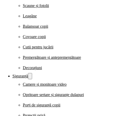
Scaune și fotolii
Leagăne
Balansoar copii
Covoare copii
Cutii pentru jucării
Premergătoare și antepremergătoare
Decorațiuni
Siguranță
Camere și monitoare video
Opritoare sertare și siguranțe dulapuri
Porți de siguranță copii
Protecții priză