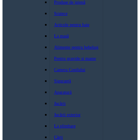
Produse de igienă
Scutece
Articole pentru baie
La masă
Alimente pentru bebeluși
Pentru gravide si mame
Camera Copilului
Siguranță
Aparatură
Jucării
Jucării exterior
La plimbare
Cărți