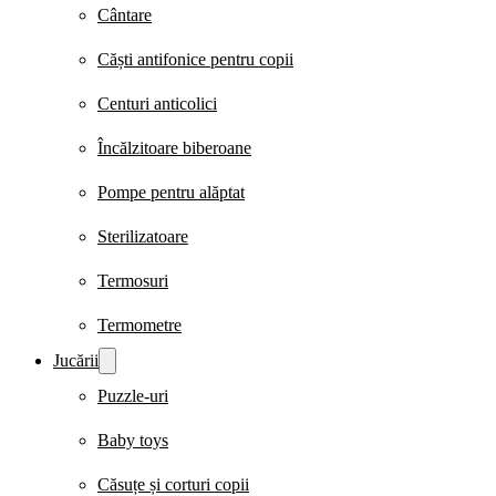
Cântare
Căști antifonice pentru copii
Centuri anticolici
Încălzitoare biberoane
Pompe pentru alăptat
Sterilizatoare
Termosuri
Termometre
Jucării
Puzzle-uri
Baby toys
Căsuțe și corturi copii