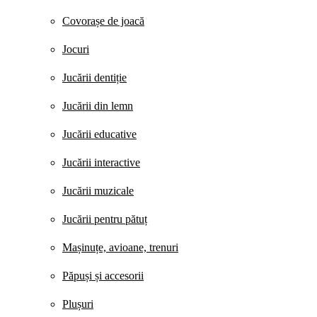
Covorașe de joacă
Jocuri
Jucării dentiție
Jucării din lemn
Jucării educative
Jucării interactive
Jucării muzicale
Jucării pentru pătuț
Mașinuțe, avioane, trenuri
Păpuși și accesorii
Plușuri