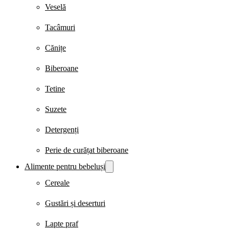
Veselă
Tacâmuri
Cănițe
Biberoane
Tetine
Suzete
Detergenți
Perie de curățat biberoane
Alimente pentru bebeluși
Cereale
Gustări și deserturi
Lapte praf