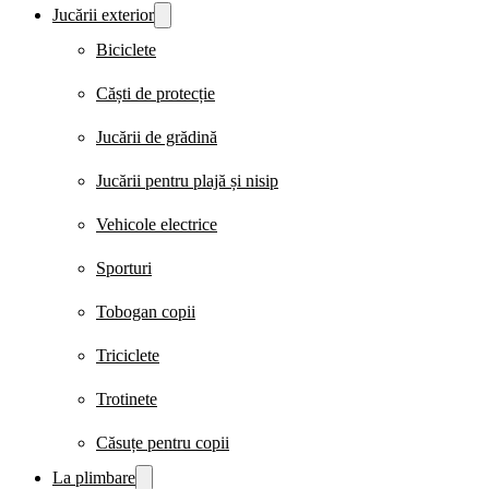
Jucării exterior
Biciclete
Căști de protecție
Jucării de grădină
Jucării pentru plajă și nisip
Vehicole electrice
Sporturi
Tobogan copii
Triciclete
Trotinete
Căsuțe pentru copii
La plimbare