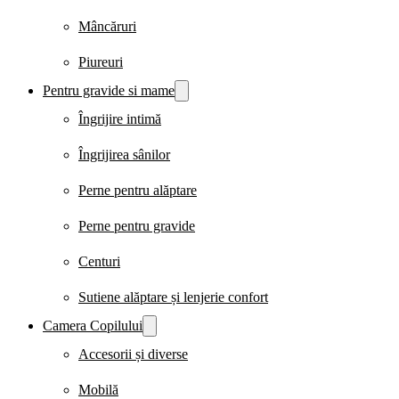
Mâncăruri
Piureuri
Pentru gravide si mame
Îngrijire intimă
Îngrijirea sânilor
Perne pentru alăptare
Perne pentru gravide
Centuri
Sutiene alăptare și lenjerie confort
Camera Copilului
Accesorii și diverse
Mobilă