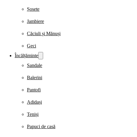
Șosete
Jambiere
Căciuli și Mănuși
Geci
Încălțăminte
Sandale
Balerini
Pantofi
Adidași
Teniși
Papuci de casă