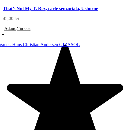
That’s Not My T. Rex, carte senzoriala, Usborne
45,00
lei
Adaugă în coș