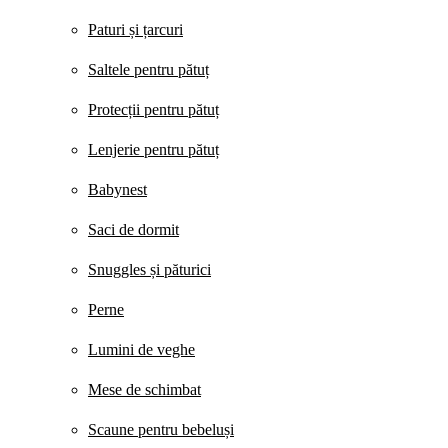
Paturi și țarcuri
Saltele pentru pătuț
Protecții pentru pătuț
Lenjerie pentru pătuț
Babynest
Saci de dormit
Snuggles și păturici
Perne
Lumini de veghe
Mese de schimbat
Scaune pentru bebeluși