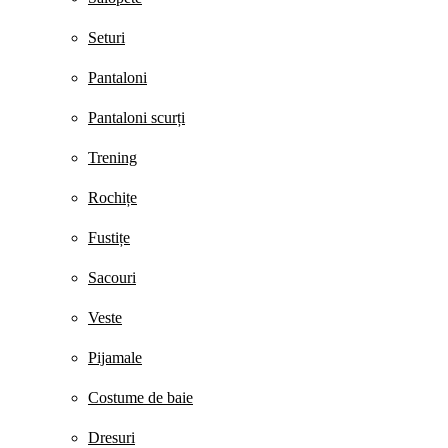
Seturi
Pantaloni
Pantaloni scurți
Trening
Rochițe
Fustițe
Sacouri
Veste
Pijamale
Costume de baie
Dresuri