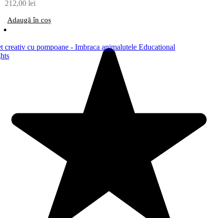
212,00
lei
Adaugă în coș