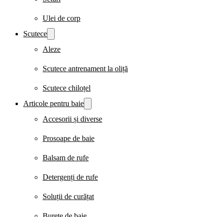
Ulei de corp
Scutece
Aleze
Scutece antrenament la oliță
Scutece chiloțel
Articole pentru baie
Accesorii și diverse
Prosoape de baie
Balsam de rufe
Detergenți de rufe
Soluții de curățat
Burete de baie