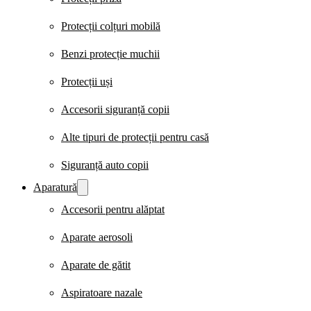
Protecții colțuri mobilă
Benzi protecție muchii
Protecții uși
Accesorii siguranță copii
Alte tipuri de protecții pentru casă
Siguranță auto copii
Aparatură
Accesorii pentru alăptat
Aparate aerosoli
Aparate de gătit
Aspiratoare nazale