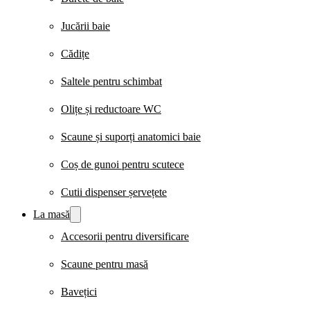
Jucării baie
Cădițe
Saltele pentru schimbat
Olițe și reductoare WC
Scaune și suporți anatomici baie
Coș de gunoi pentru scutece
Cutii dispenser șervețete
La masă
Accesorii pentru diversificare
Scaune pentru masă
Bavețici