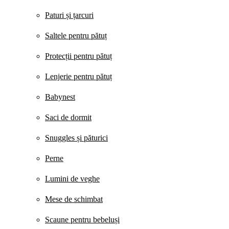
Paturi și țarcuri
Saltele pentru pătuț
Protecții pentru pătuț
Lenjerie pentru pătuț
Babynest
Saci de dormit
Snuggles și păturici
Perne
Lumini de veghe
Mese de schimbat
Scaune pentru bebeluși