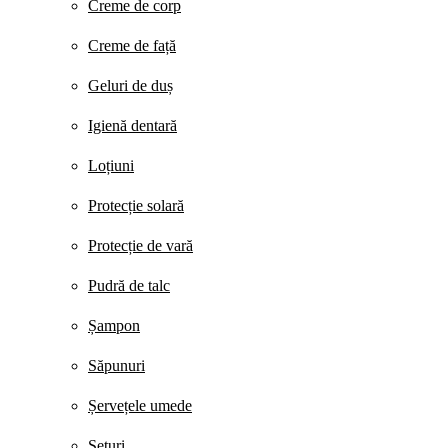
Creme de corp
Creme de față
Geluri de duș
Igienă dentară
Loțiuni
Protecție solară
Protecție de vară
Pudră de talc
Șampon
Săpunuri
Șervețele umede
Seturi