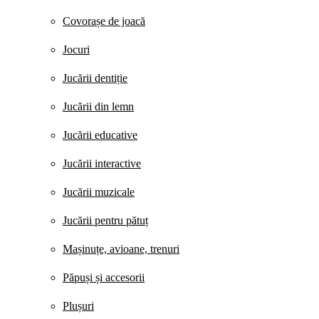
Covorașe de joacă
Jocuri
Jucării dentiție
Jucării din lemn
Jucării educative
Jucării interactive
Jucării muzicale
Jucării pentru pătuț
Mașinuțe, avioane, trenuri
Păpuși și accesorii
Plușuri