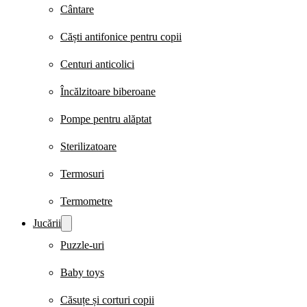
Cântare
Căști antifonice pentru copii
Centuri anticolici
Încălzitoare biberoane
Pompe pentru alăptat
Sterilizatoare
Termosuri
Termometre
Jucării
Puzzle-uri
Baby toys
Căsuțe și corturi copii