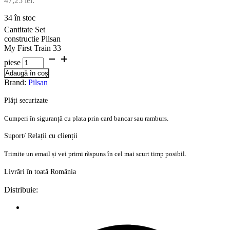
47,25 lei.
34 în stoc
Cantitate Set
constructie Pilsan
My First Train 33
piese
Adaugă în coș
Brand:
Pilsan
Plăți securizate
Cumperi în siguranță cu plata prin card bancar sau ramburs.
Suport/ Relații cu clienții
Trimite un email și vei primi răspuns în cel mai scurt timp posibil.
Livrări în toată România
Distribuie: