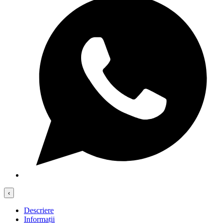
‹
Descriere
Informații