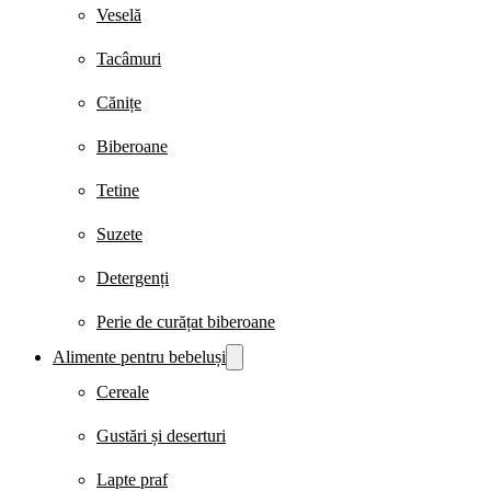
Veselă
Tacâmuri
Cănițe
Biberoane
Tetine
Suzete
Detergenți
Perie de curățat biberoane
Alimente pentru bebeluși
Cereale
Gustări și deserturi
Lapte praf