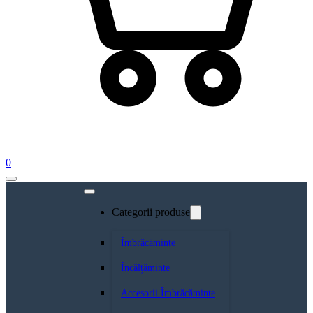
0
Categorii produse
Îmbrăcăminte
Încălțăminte
Accesorii Îmbrăcăminte