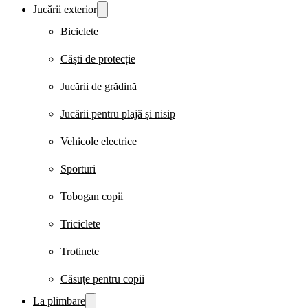
Jucării exterior
Biciclete
Căști de protecție
Jucării de grădină
Jucării pentru plajă și nisip
Vehicole electrice
Sporturi
Tobogan copii
Triciclete
Trotinete
Căsuțe pentru copii
La plimbare