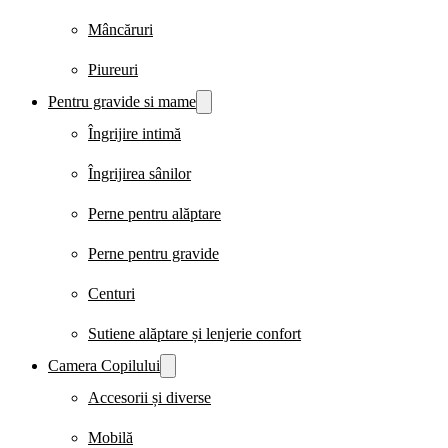
Mâncăruri
Piureuri
Pentru gravide si mame
Îngrijire intimă
Îngrijirea sânilor
Perne pentru alăptare
Perne pentru gravide
Centuri
Sutiene alăptare și lenjerie confort
Camera Copilului
Accesorii și diverse
Mobilă