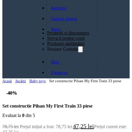
Rechizite
Cadouri diverse
Botez
Promoții și discounturi
Servicii pentru copii
Produsul săptămănii
Resurse Gratuite
Blog
Ebook-uri
Acasă
Jucării
Baby toys
Set constructie Pilsan My First Train 33 piese
-40%
-40%
Set constructie Pilsan My First Train 33 piese
Evaluat la
0
din 5
47,25
lei
78,75
lei
Prețul inițial a fost: 78,75 lei.
Prețul curent este: