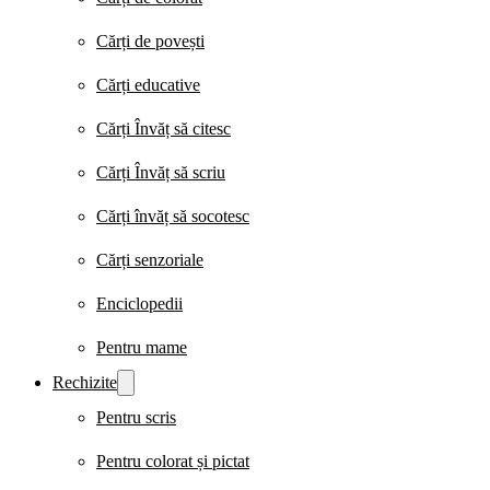
Cărți de povești
Cărți educative
Cărți Învăț să citesc
Cărți Învăț să scriu
Cărți învăț să socotesc
Cărți senzoriale
Enciclopedii
Pentru mame
Rechizite
Pentru scris
Pentru colorat și pictat