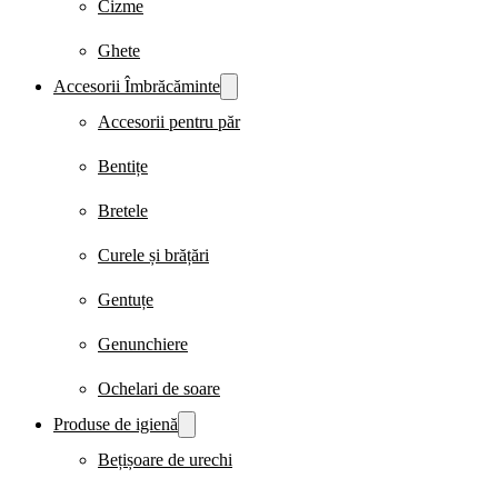
Cizme
Ghete
Accesorii Îmbrăcăminte
Accesorii pentru păr
Bentițe
Bretele
Curele și brățări
Gentuțe
Genunchiere
Ochelari de soare
Produse de igienă
Bețișoare de urechi