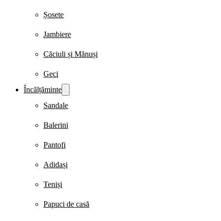
Șosete
Jambiere
Căciuli și Mănuși
Geci
Încălțăminte
Sandale
Balerini
Pantofi
Adidași
Teniși
Papuci de casă