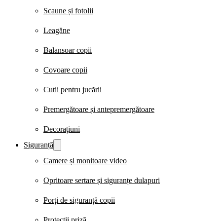
Scaune și fotolii
Leagăne
Balansoar copii
Covoare copii
Cutii pentru jucării
Premergătoare și antepremergătoare
Decorațiuni
Siguranță
Camere și monitoare video
Opritoare sertare și siguranțe dulapuri
Porți de siguranță copii
Protecții priză