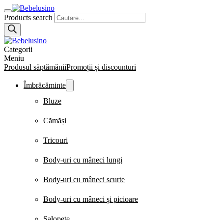
Products search
Categorii
Meniu
Produsul săptămănii
Promoții și discounturi
Îmbrăcăminte
Bluze
Cămăși
Tricouri
Body-uri cu mâneci lungi
Body-uri cu mâneci scurte
Body-uri cu mâneci și picioare
Salopete