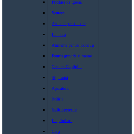
Produse de igienă
Scutece
Articole pentru baie
La masă
Alimente pentru bebeluși
Pentru gravide si mame
Camera Copilului
Siguranță
Aparatură
Jucării
Jucării exterior
La plimbare
Cărți