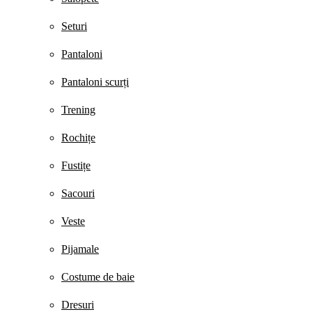
Seturi
Pantaloni
Pantaloni scurți
Trening
Rochițe
Fustițe
Sacouri
Veste
Pijamale
Costume de baie
Dresuri