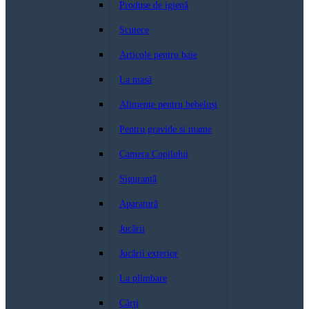
Produse de igienă
Scutece
Articole pentru baie
La masă
Alimente pentru bebeluși
Pentru gravide si mame
Camera Copilului
Siguranță
Aparatură
Jucării
Jucării exterior
La plimbare
Cărți