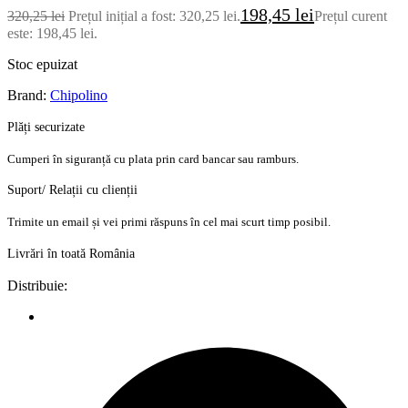
198,45
lei
320,25
lei
Prețul inițial a fost: 320,25 lei.
Prețul curent
este: 198,45 lei.
Stoc epuizat
Brand:
Chipolino
Plăți securizate
Cumperi în siguranță cu plata prin card bancar sau ramburs.
Suport/ Relații cu clienții
Trimite un email și vei primi răspuns în cel mai scurt timp posibil.
Livrări în toată România
Distribuie: