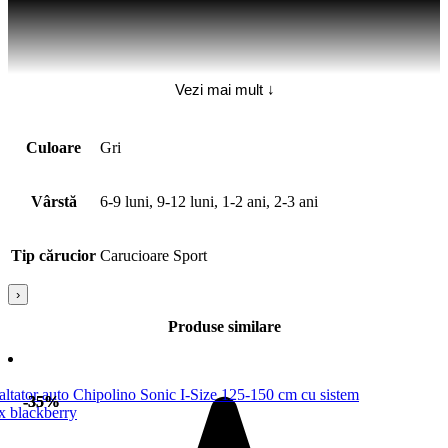
Vezi mai mult ↓
Culoare
Gri
Vârstă
6-9 luni, 9-12 luni, 1-2 ani, 2-3 ani
Tip cărucior
Carucioare Sport
›
Produse similare
-35%
-35%