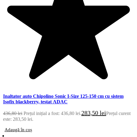
Inaltator auto Chipolino Sonic I-Size 125-150 cm cu sistem
Isofix blackberry, testat ADAC
283,50
lei
436,80
lei
Prețul inițial a fost: 436,80 lei.
Prețul curent
este: 283,50 lei.
Adaugă în coș