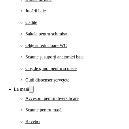
Jucării baie
Cădițe
Saltele pentru schimbat
Olițe și reductoare WC
Scaune și suporți anatomici baie
Coș de gunoi pentru scutece
Cutii dispenser șervețete
La masă
Accesorii pentru diversificare
Scaune pentru masă
Bavețici