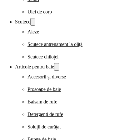
Ulei de corp
Scutece
Aleze
Scutece antrenament la oliță
Scutece chiloțel
Articole pentru baie
Accesorii și diverse
Prosoape de baie
Balsam de rufe
Detergenți de rufe
Soluții de curățat
Burete de baie