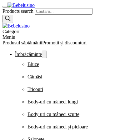
Products search
Categorii
Meniu
Produsul săptămănii
Promoții și discounturi
Îmbrăcăminte
Bluze
Cămăși
Tricouri
Body-uri cu mâneci lungi
Body-uri cu mâneci scurte
Body-uri cu mâneci și picioare
Salopete