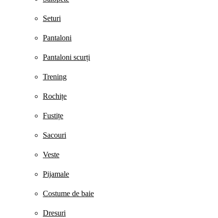
Seturi
Pantaloni
Pantaloni scurți
Trening
Rochițe
Fustițe
Sacouri
Veste
Pijamale
Costume de baie
Dresuri