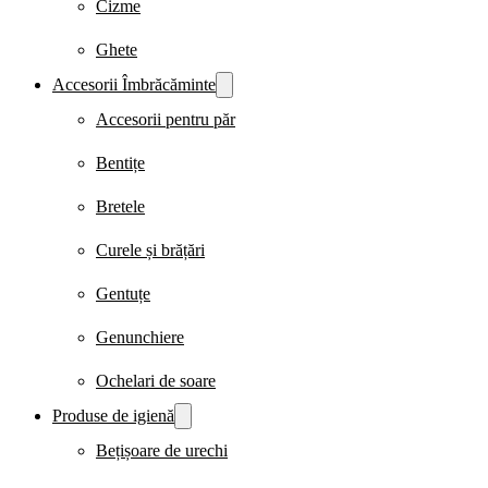
Cizme
Ghete
Accesorii Îmbrăcăminte
Accesorii pentru păr
Bentițe
Bretele
Curele și brățări
Gentuțe
Genunchiere
Ochelari de soare
Produse de igienă
Bețișoare de urechi