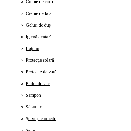
Creme de corp
Creme de față
Geluri de duș
Igienă dentară
Loțiuni
Protecție solară
Protecție de vară
Pudră de talc
Șampon
Săpunuri
Șervețele umede
Seturi