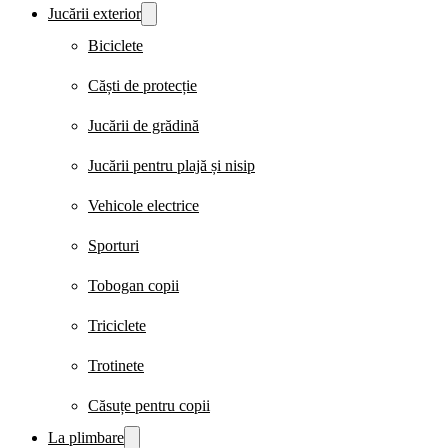
Jucării exterior
Biciclete
Căști de protecție
Jucării de grădină
Jucării pentru plajă și nisip
Vehicole electrice
Sporturi
Tobogan copii
Triciclete
Trotinete
Căsuțe pentru copii
La plimbare