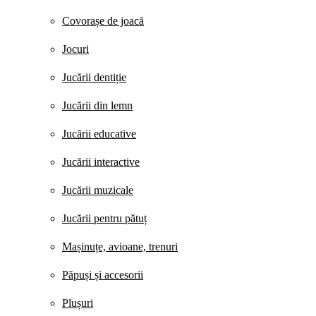
Covorașe de joacă
Jocuri
Jucării dentiție
Jucării din lemn
Jucării educative
Jucării interactive
Jucării muzicale
Jucării pentru pătuț
Mașinuțe, avioane, trenuri
Păpuși și accesorii
Plușuri