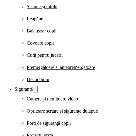
Scaune și fotolii
Leagăne
Balansoar copii
Covoare copii
Cutii pentru jucării
Premergătoare și antepremergătoare
Decorațiuni
Siguranță
Camere și monitoare video
Opritoare sertare și siguranțe dulapuri
Porți de siguranță copii
Protecții priză