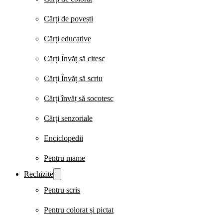
Cărți de povești
Cărți educative
Cărți Învăț să citesc
Cărți Învăț să scriu
Cărți învăț să socotesc
Cărți senzoriale
Enciclopedii
Pentru mame
Rechizite
Pentru scris
Pentru colorat și pictat