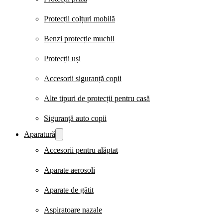
Protecții colțuri mobilă
Benzi protecție muchii
Protecții uși
Accesorii siguranță copii
Alte tipuri de protecții pentru casă
Siguranță auto copii
Aparatură
Accesorii pentru alăptat
Aparate aerosoli
Aparate de gătit
Aspiratoare nazale