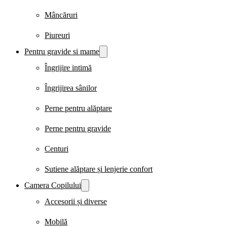
Mâncăruri
Piureuri
Pentru gravide si mame
Îngrijire intimă
Îngrijirea sânilor
Perne pentru alăptare
Perne pentru gravide
Centuri
Sutiene alăptare și lenjerie confort
Camera Copilului
Accesorii și diverse
Mobilă