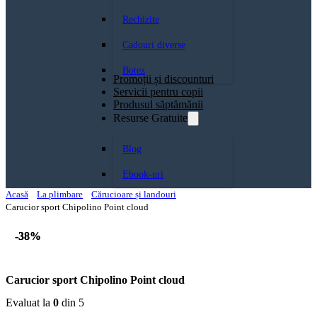
Rechizite
Cadouri diverse
Botez
Promoții și discounturi
Servicii pentru copii
Produsul săptămănii
Resurse Gratuite
Blog
Ebook-uri
Acasă
La plimbare
Cărucioare și landouri
Carucior sport Chipolino Point cloud
-38%
-38%
Carucior sport Chipolino Point cloud
Evaluat la
0
din 5