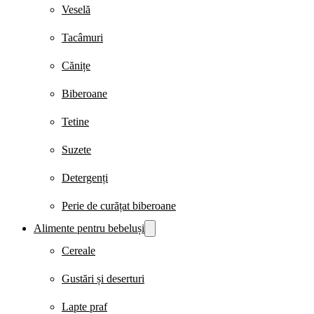
Veselă
Tacâmuri
Cănițe
Biberoane
Tetine
Suzete
Detergenți
Perie de curățat biberoane
Alimente pentru bebeluși
Cereale
Gustări și deserturi
Lapte praf