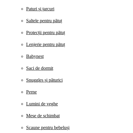
Paturi și țarcuri
Saltele pentru pătuț
Protecții pentru pătuț
Lenjerie pentru pătuț
Babynest
Saci de dormit
Snuggles și păturici
Perne
Lumini de veghe
Mese de schimbat
Scaune pentru bebeluși