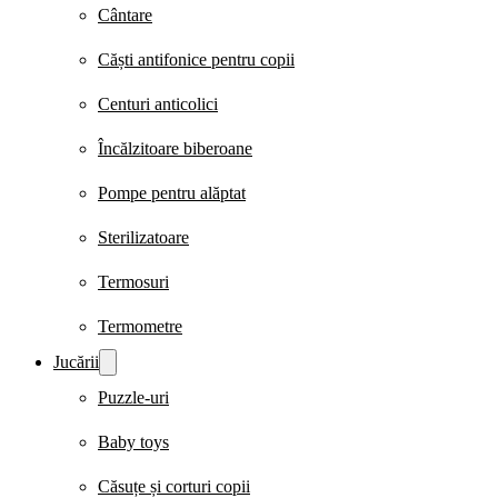
Cântare
Căști antifonice pentru copii
Centuri anticolici
Încălzitoare biberoane
Pompe pentru alăptat
Sterilizatoare
Termosuri
Termometre
Jucării
Puzzle-uri
Baby toys
Căsuțe și corturi copii