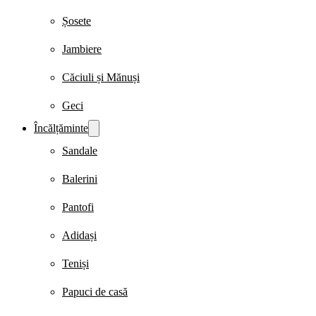
Șosete
Jambiere
Căciuli și Mănuși
Geci
Încălțăminte
Sandale
Balerini
Pantofi
Adidași
Teniși
Papuci de casă