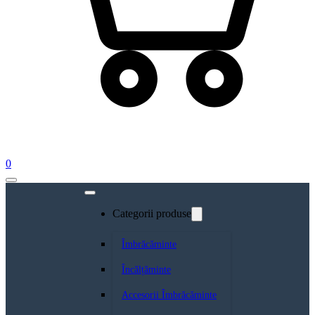
0
Categorii produse
Îmbrăcăminte
Încălțăminte
Accesorii Îmbrăcăminte