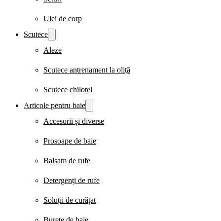
Ulei de corp
Scutece
Aleze
Scutece antrenament la oliță
Scutece chiloțel
Articole pentru baie
Accesorii și diverse
Prosoape de baie
Balsam de rufe
Detergenți de rufe
Soluții de curățat
Burete de baie