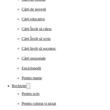
Cărți de povești
Cărți educative
Cărți Învăț să citesc
Cărți Învăț să scriu
Cărți învăț să socotesc
Cărți senzoriale
Enciclopedii
Pentru mame
Rechizite
Pentru scris
Pentru colorat și pictat