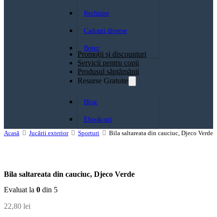
Rechizite
Cadouri diverse
Botez
Promoții și discounturi
Servicii pentru copii
Produsul săptămănii
Resurse Gratuite
Blog
Ebook-uri
Acasă
Jucării exterior
Sporturi
Bila saltareata din cauciuc, Djeco Verde
Bila saltareata din cauciuc, Djeco Verde
Evaluat la
0
din 5
22,80
lei