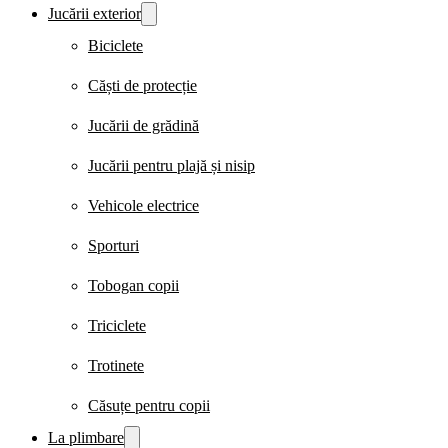
Jucării exterior
Biciclete
Căști de protecție
Jucării de grădină
Jucării pentru plajă și nisip
Vehicole electrice
Sporturi
Tobogan copii
Triciclete
Trotinete
Căsuțe pentru copii
La plimbare