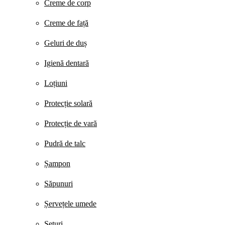
Creme de corp
Creme de față
Geluri de duș
Igienă dentară
Loțiuni
Protecție solară
Protecție de vară
Pudră de talc
Șampon
Săpunuri
Șervețele umede
Seturi