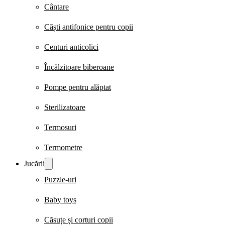
Cântare
Căști antifonice pentru copii
Centuri anticolici
Încălzitoare biberoane
Pompe pentru alăptat
Sterilizatoare
Termosuri
Termometre
Jucării
Puzzle-uri
Baby toys
Căsuțe și corturi copii