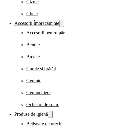
Cizme
Ghete
Accesorii Îmbrăcăminte
Accesorii pentru păr
Bentițe
Bretele
Curele și brățări
Gentuțe
Genunchiere
Ochelari de soare
Produse de igienă
Bețișoare de urechi