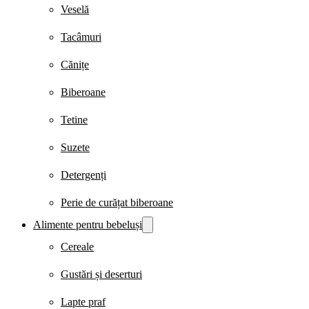
Veselă
Tacâmuri
Cănițe
Biberoane
Tetine
Suzete
Detergenți
Perie de curățat biberoane
Alimente pentru bebeluși
Cereale
Gustări și deserturi
Lapte praf