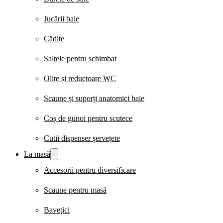
Jucării baie
Cădițe
Saltele pentru schimbat
Olițe și reductoare WC
Scaune și suporți anatomici baie
Coș de gunoi pentru scutece
Cutii dispenser șervețete
La masă
Accesorii pentru diversificare
Scaune pentru masă
Bavețici