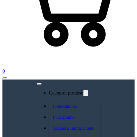
0
Categorii produse
Îmbrăcăminte
Încălțăminte
Accesorii Îmbrăcăminte