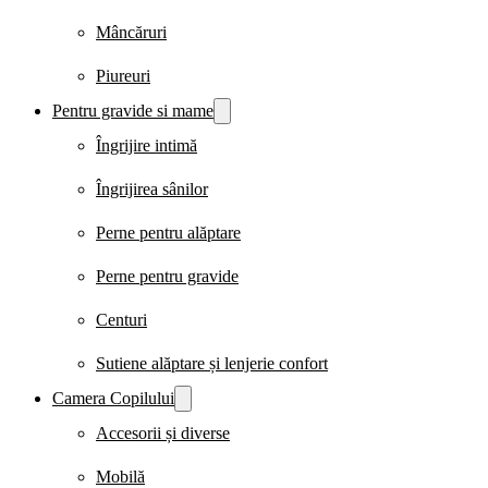
Mâncăruri
Piureuri
Pentru gravide si mame
Îngrijire intimă
Îngrijirea sânilor
Perne pentru alăptare
Perne pentru gravide
Centuri
Sutiene alăptare și lenjerie confort
Camera Copilului
Accesorii și diverse
Mobilă