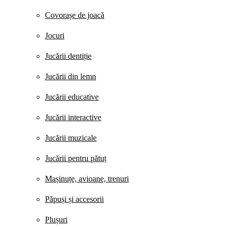
Covorașe de joacă
Jocuri
Jucării dentiție
Jucării din lemn
Jucării educative
Jucării interactive
Jucării muzicale
Jucării pentru pătuț
Mașinuțe, avioane, trenuri
Păpuși și accesorii
Plușuri