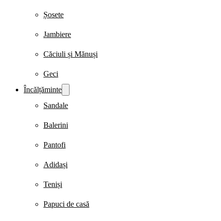
Șosete
Jambiere
Căciuli și Mănuși
Geci
Încălțăminte
Sandale
Balerini
Pantofi
Adidași
Teniși
Papuci de casă