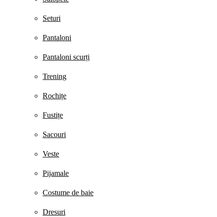
Seturi
Pantaloni
Pantaloni scurți
Trening
Rochițe
Fustițe
Sacouri
Veste
Pijamale
Costume de baie
Dresuri