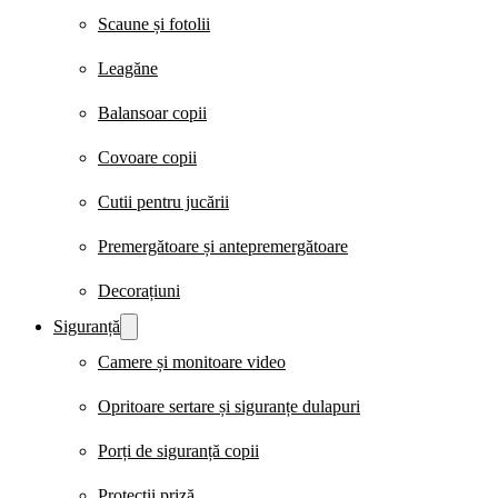
Scaune și fotolii
Leagăne
Balansoar copii
Covoare copii
Cutii pentru jucării
Premergătoare și antepremergătoare
Decorațiuni
Siguranță
Camere și monitoare video
Opritoare sertare și siguranțe dulapuri
Porți de siguranță copii
Protecții priză