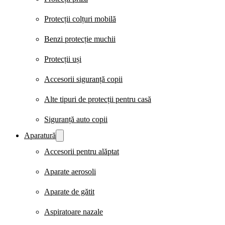
Protecții colțuri mobilă
Benzi protecție muchii
Protecții uși
Accesorii siguranță copii
Alte tipuri de protecții pentru casă
Siguranță auto copii
Aparatură
Accesorii pentru alăptat
Aparate aerosoli
Aparate de gătit
Aspiratoare nazale