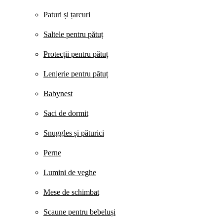
Paturi și țarcuri
Saltele pentru pătuț
Protecții pentru pătuț
Lenjerie pentru pătuț
Babynest
Saci de dormit
Snuggles și păturici
Perne
Lumini de veghe
Mese de schimbat
Scaune pentru bebeluși