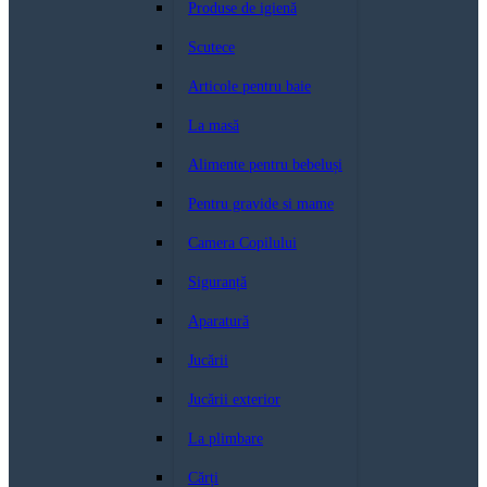
Produse de igienă
Scutece
Articole pentru baie
La masă
Alimente pentru bebeluși
Pentru gravide si mame
Camera Copilului
Siguranță
Aparatură
Jucării
Jucării exterior
La plimbare
Cărți