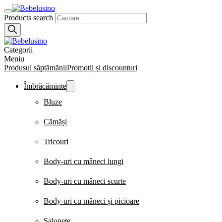
Products search
Categorii
Meniu
Produsul săptămănii
Promoții și discounturi
Îmbrăcăminte
Bluze
Cămăși
Tricouri
Body-uri cu mâneci lungi
Body-uri cu mâneci scurte
Body-uri cu mâneci și picioare
Salopete