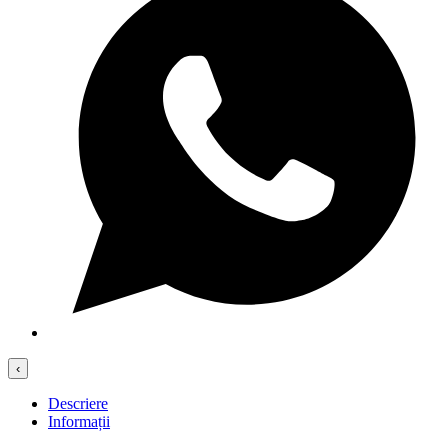
‹
Descriere
Informații