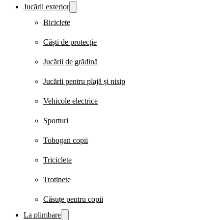
Jucării exterior
Biciclete
Căști de protecție
Jucării de grădină
Jucării pentru plajă și nisip
Vehicole electrice
Sporturi
Tobogan copii
Triciclete
Trotinete
Căsuțe pentru copii
La plimbare