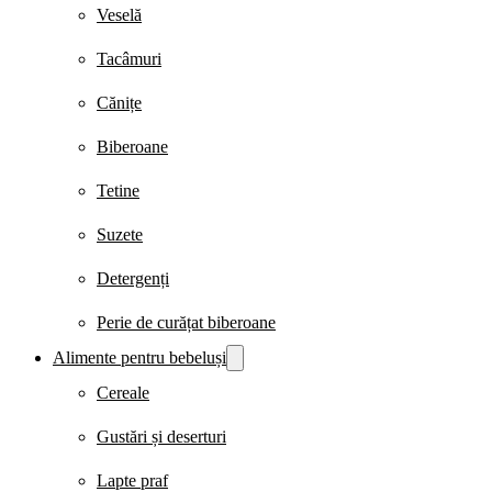
Veselă
Tacâmuri
Cănițe
Biberoane
Tetine
Suzete
Detergenți
Perie de curățat biberoane
Alimente pentru bebeluși
Cereale
Gustări și deserturi
Lapte praf