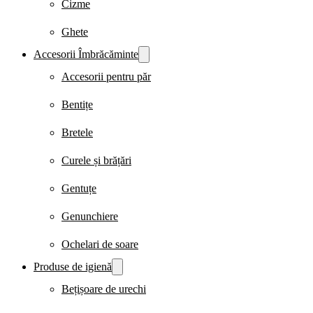
Cizme
Ghete
Accesorii Îmbrăcăminte
Accesorii pentru păr
Bentițe
Bretele
Curele și brățări
Gentuțe
Genunchiere
Ochelari de soare
Produse de igienă
Bețișoare de urechi