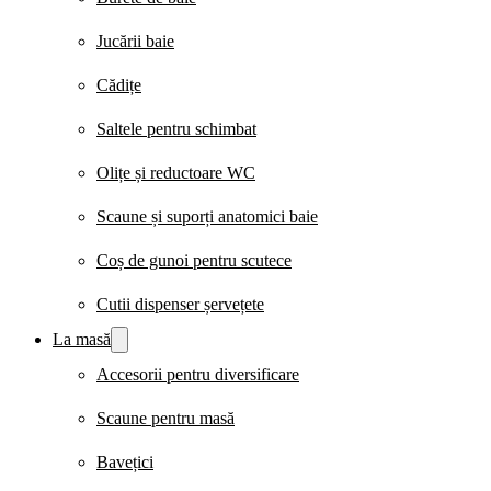
Jucării baie
Cădițe
Saltele pentru schimbat
Olițe și reductoare WC
Scaune și suporți anatomici baie
Coș de gunoi pentru scutece
Cutii dispenser șervețete
La masă
Accesorii pentru diversificare
Scaune pentru masă
Bavețici