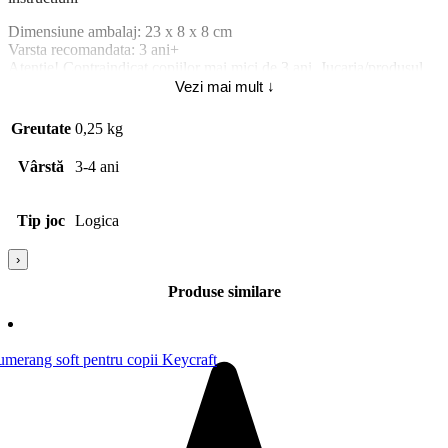
Dimensiune ambalaj: 23 x 8 x 8 cm
Varsta recomandata: 3 ani+
Atentie! Contraindicat copiilor mai mici de 3 ani. Jucaria/produsul
poate contine piese mici care se pot inghiti sau inhala existand
Vezi mai mult ↓
pericolul de sufocare sau nu este potrivita copiilor mai mici de 3 ani.
Nu lasati ambalajele jucariilor/produselor la indemana
Greutate
0,25 kg
copiilor. Pastrati instructiunile si etichetele pentru referinte viitoare.
Vârstă
3-4 ani
Tip joc
Logica
›
Produse similare