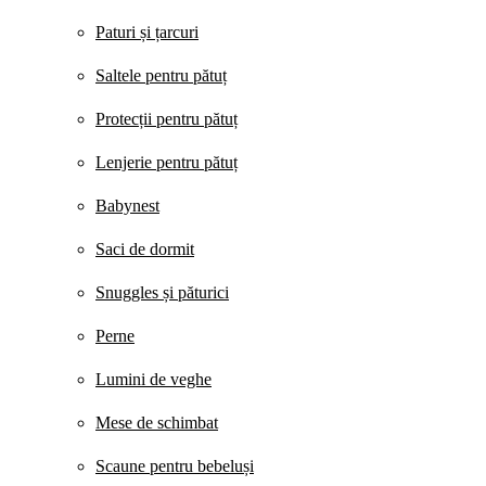
Paturi și țarcuri
Saltele pentru pătuț
Protecții pentru pătuț
Lenjerie pentru pătuț
Babynest
Saci de dormit
Snuggles și păturici
Perne
Lumini de veghe
Mese de schimbat
Scaune pentru bebeluși