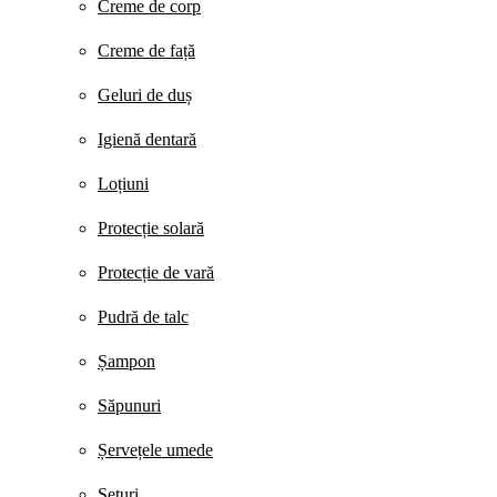
Creme de corp
Creme de față
Geluri de duș
Igienă dentară
Loțiuni
Protecție solară
Protecție de vară
Pudră de talc
Șampon
Săpunuri
Șervețele umede
Seturi