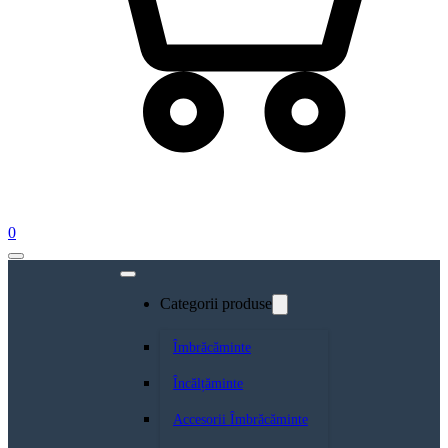
0
Categorii produse
Îmbrăcăminte
Încălțăminte
Accesorii Îmbrăcăminte