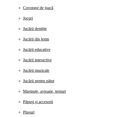
Covorașe de joacă
Jocuri
Jucării dentiție
Jucării din lemn
Jucării educative
Jucării interactive
Jucării muzicale
Jucării pentru pătuț
Mașinuțe, avioane, trenuri
Păpuși și accesorii
Plușuri