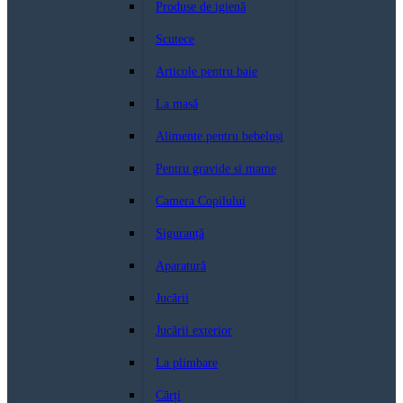
Produse de igienă
Scutece
Articole pentru baie
La masă
Alimente pentru bebeluși
Pentru gravide si mame
Camera Copilului
Siguranță
Aparatură
Jucării
Jucării exterior
La plimbare
Cărți