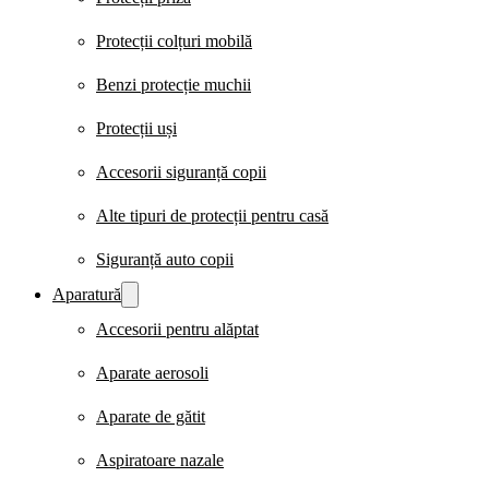
Protecții colțuri mobilă
Benzi protecție muchii
Protecții uși
Accesorii siguranță copii
Alte tipuri de protecții pentru casă
Siguranță auto copii
Aparatură
Accesorii pentru alăptat
Aparate aerosoli
Aparate de gătit
Aspiratoare nazale