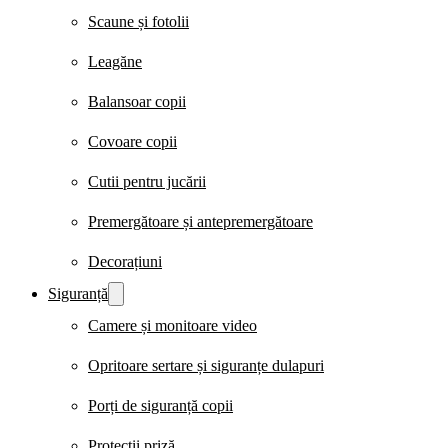
Scaune și fotolii
Leagăne
Balansoar copii
Covoare copii
Cutii pentru jucării
Premergătoare și antepremergătoare
Decorațiuni
Siguranță
Camere și monitoare video
Opritoare sertare și siguranțe dulapuri
Porți de siguranță copii
Protecții priză