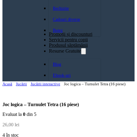
Rechizite
Cadouri diverse
Botez
Promoții și discounturi
Servicii pentru copii
Produsul săptămănii
Resurse Gratuite
Blog
Ebook-uri
Acasă
Jucării
Jucării interactive
Joc logica – Turnulet Tetra (16 piese)
Joc logica – Turnulet Tetra (16 piese)
Evaluat la
0
din 5
26,00
lei
4 în stoc