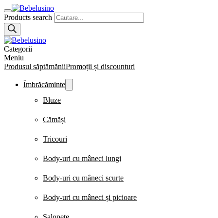
Products search
Categorii
Meniu
Produsul săptămănii
Promoții și discounturi
Îmbrăcăminte
Bluze
Cămăși
Tricouri
Body-uri cu mâneci lungi
Body-uri cu mâneci scurte
Body-uri cu mâneci și picioare
Salopete