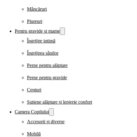
Mâncăruri
Piureuri
Pentru gravide si mame
Îngrijire intimă
Îngrijirea sânilor
Perne pentru alăptare
Perne pentru gravide
Centuri
Sutiene alăptare și lenjerie confort
Camera Copilului
Accesorii și diverse
Mobilă