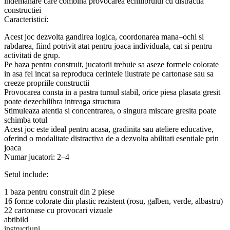
indemanare care combina provocarea echilibrului cu distractia
constructiei
Caracteristici:
Acest joc dezvolta gandirea logica, coordonarea mana–ochi si
rabdarea, fiind potrivit atat pentru joaca individuala, cat si pentru
activitati de grup.
Pe baza pentru construit, jucatorii trebuie sa aseze formele colorate
in asa fel incat sa reproduca cerintele ilustrate pe cartonase sau sa
creeze propriile constructii
Provocarea consta in a pastra turnul stabil, orice piesa plasata gresit
poate dezechilibra intreaga structura
Stimuleaza atentia si concentrarea, o singura miscare gresita poate
schimba totul
Acest joc este ideal pentru acasa, gradinita sau ateliere educative,
oferind o modalitate distractiva de a dezvolta abilitati esentiale prin
joaca
Numar jucatori: 2–4
Setul include:
1 baza pentru construit din 2 piese
16 forme colorate din plastic rezistent (rosu, galben, verde, albastru)
22 cartonase cu provocari vizuale
abtibild
instructiuni