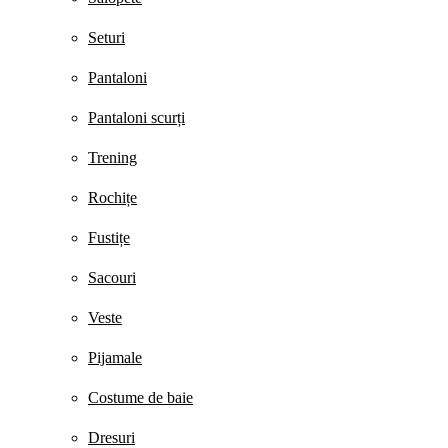
Seturi
Pantaloni
Pantaloni scurți
Trening
Rochițe
Fustițe
Sacouri
Veste
Pijamale
Costume de baie
Dresuri