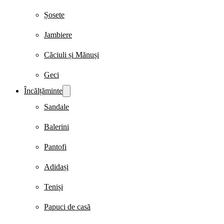
Șosete
Jambiere
Căciuli și Mănuși
Geci
Încălțăminte
Sandale
Balerini
Pantofi
Adidași
Teniși
Papuci de casă