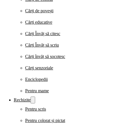
Cărți de povești
Cărți educative
Cărți Învăț să citesc
Cărți Învăț să scriu
Cărți învăț să socotesc
Cărți senzoriale
Enciclopedii
Pentru mame
Rechizite
Pentru scris
Pentru colorat și pictat