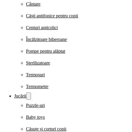
Cântare
Căști antifonice pentru copii
Centuri anticolici
Încălzitoare biberoane
Pompe pentru alăptat
Sterilizatoare
Termosuri
Termometre
Jucării
Puzzle-uri
Baby toys
Căsuțe și corturi copii