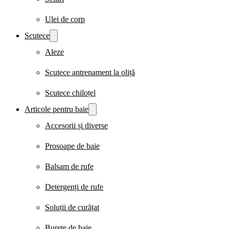
Ulei de corp
Scutece
Aleze
Scutece antrenament la oliță
Scutece chiloțel
Articole pentru baie
Accesorii și diverse
Prosoape de baie
Balsam de rufe
Detergenți de rufe
Soluții de curățat
Burete de baie