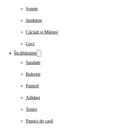
Șosete
Jambiere
Căciuli și Mănuși
Geci
Încălțăminte
Sandale
Balerini
Pantofi
Adidași
Teniși
Papuci de casă