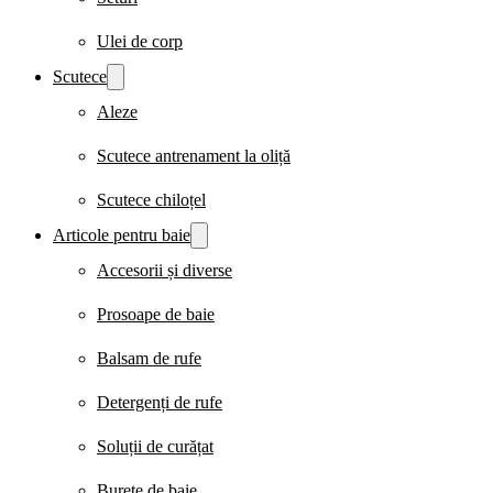
Ulei de corp
Scutece
Aleze
Scutece antrenament la oliță
Scutece chiloțel
Articole pentru baie
Accesorii și diverse
Prosoape de baie
Balsam de rufe
Detergenți de rufe
Soluții de curățat
Burete de baie