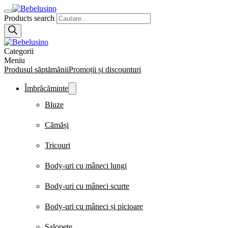
Products search
Categorii
Meniu
Produsul săptămănii
Promoții și discounturi
Îmbrăcăminte
Bluze
Cămăși
Tricouri
Body-uri cu mâneci lungi
Body-uri cu mâneci scurte
Body-uri cu mâneci și picioare
Salopete