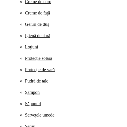
Creme de corp
Creme de față
Geluri de duș
Igienă dentară
Loțiuni
Protecție solară
Protecție de vară
Pudră de talc
Șampon
Săpunuri
Șervețele umede
Seturi