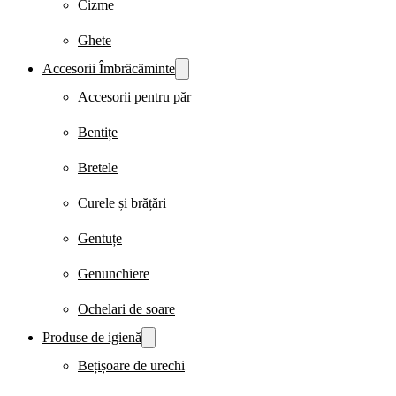
Cizme
Ghete
Accesorii Îmbrăcăminte
Accesorii pentru păr
Bentițe
Bretele
Curele și brățări
Gentuțe
Genunchiere
Ochelari de soare
Produse de igienă
Bețișoare de urechi