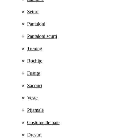
Seturi
Pantaloni
Pantaloni scurți
Trening
Rochițe
Fustițe
Sacouri
Veste
Pijamale
Costume de baie
Dresuri