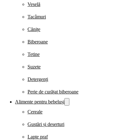
Veselă
Tacâmuri
Cănițe
Biberoane
Tetine
Suzete
Detergenți
Perie de curățat biberoane
Alimente pentru bebeluși
Cereale
Gustări și deserturi
Lapte praf