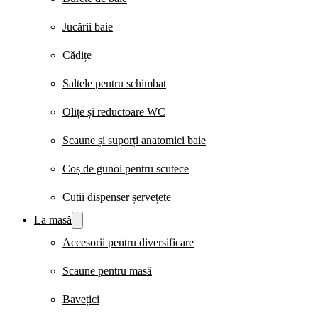
Jucării baie
Cădițe
Saltele pentru schimbat
Olițe și reductoare WC
Scaune și suporți anatomici baie
Coș de gunoi pentru scutece
Cutii dispenser șervețete
La masă
Accesorii pentru diversificare
Scaune pentru masă
Bavețici