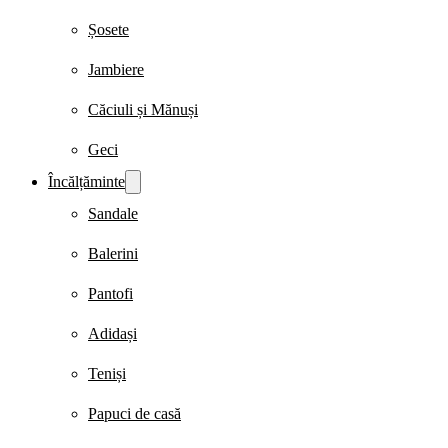
Șosete
Jambiere
Căciuli și Mănuși
Geci
Încălțăminte
Sandale
Balerini
Pantofi
Adidași
Teniși
Papuci de casă