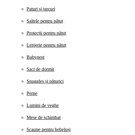
Paturi și țarcuri
Saltele pentru pătuț
Protecții pentru pătuț
Lenjerie pentru pătuț
Babynest
Saci de dormit
Snuggles și păturici
Perne
Lumini de veghe
Mese de schimbat
Scaune pentru bebeluși