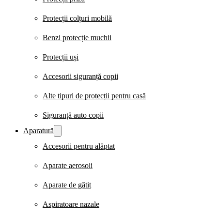
Protecții colțuri mobilă
Benzi protecție muchii
Protecții uși
Accesorii siguranță copii
Alte tipuri de protecții pentru casă
Siguranță auto copii
Aparatură
Accesorii pentru alăptat
Aparate aerosoli
Aparate de gătit
Aspiratoare nazale