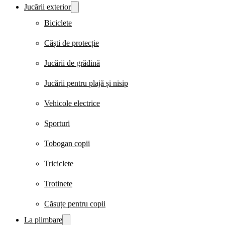
Jucării exterior
Biciclete
Căști de protecție
Jucării de grădină
Jucării pentru plajă și nisip
Vehicole electrice
Sporturi
Tobogan copii
Triciclete
Trotinete
Căsuțe pentru copii
La plimbare