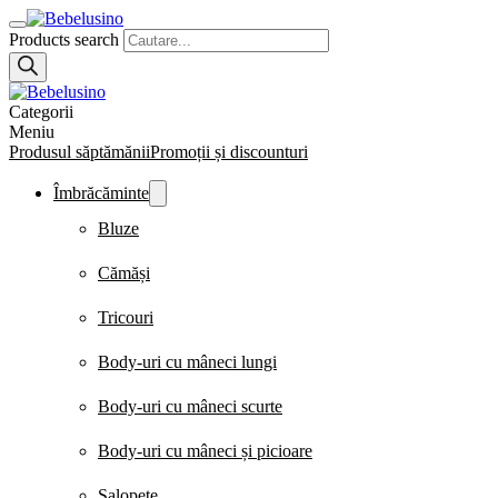
Products search
Categorii
Meniu
Produsul săptămănii
Promoții și discounturi
Îmbrăcăminte
Bluze
Cămăși
Tricouri
Body-uri cu mâneci lungi
Body-uri cu mâneci scurte
Body-uri cu mâneci și picioare
Salopete