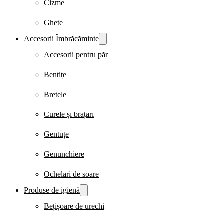
Cizme
Ghete
Accesorii Îmbrăcăminte
Accesorii pentru păr
Bentițe
Bretele
Curele și brățări
Gentuțe
Genunchiere
Ochelari de soare
Produse de igienă
Bețișoare de urechi