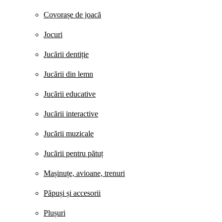
Covorașe de joacă
Jocuri
Jucării dentiție
Jucării din lemn
Jucării educative
Jucării interactive
Jucării muzicale
Jucării pentru pătuț
Mașinuțe, avioane, trenuri
Păpuși și accesorii
Plușuri