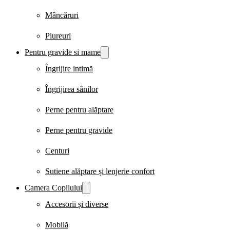
Mâncăruri
Piureuri
Pentru gravide si mame
Îngrijire intimă
Îngrijirea sânilor
Perne pentru alăptare
Perne pentru gravide
Centuri
Sutiene alăptare și lenjerie confort
Camera Copilului
Accesorii și diverse
Mobilă