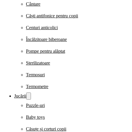
Cântare
Căști antifonice pentru copii
Centuri anticolici
Încălzitoare biberoane
Pompe pentru alăptat
Sterilizatoare
Termosuri
Termometre
Jucării
Puzzle-uri
Baby toys
Căsuțe și corturi copii