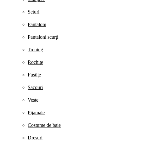
Seturi
Pantaloni
Pantaloni scurți
Trening
Rochițe
Fustițe
Sacouri
Veste
Pijamale
Costume de baie
Dresuri