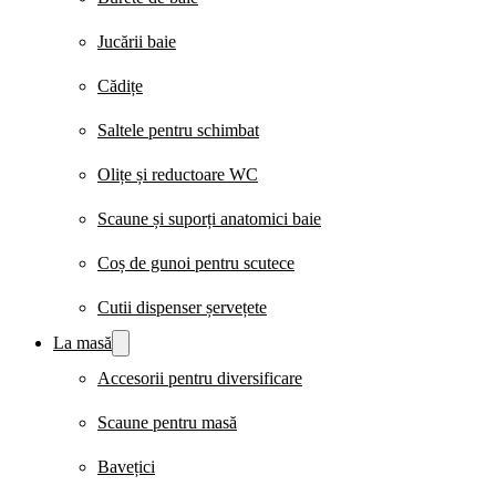
Jucării baie
Cădițe
Saltele pentru schimbat
Olițe și reductoare WC
Scaune și suporți anatomici baie
Coș de gunoi pentru scutece
Cutii dispenser șervețete
La masă
Accesorii pentru diversificare
Scaune pentru masă
Bavețici