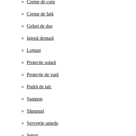
Creme de corp
Creme de față
Geluri de duș
Igienă dentară
Loțiuni
Protecție solară
Protecție de vară
Pudră de talc
Șampon
Săpunuri
Șervețele umede
Seturi