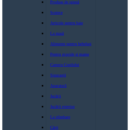
Produse de igienă
Scutece
Articole pentru baie
La masă
Alimente pentru bebeluși
Pentru gravide si mame
Camera Copilului
Siguranță
Aparatură
Jucării
Jucării exterior
La plimbare
Cărți