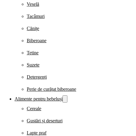
Veselă
Tacâmuri
Cănițe
Biberoane
Tetine
Suzete
Detergenți
Perie de curățat biberoane
Alimente pentru bebeluși
Cereale
Gustări și deserturi
Lapte praf