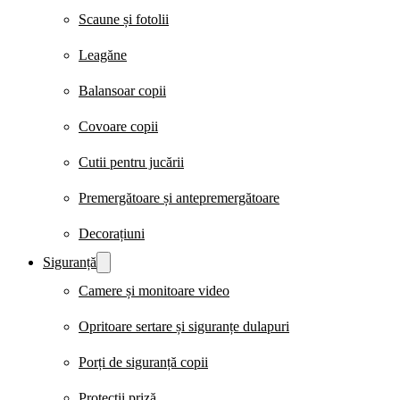
Scaune și fotolii
Leagăne
Balansoar copii
Covoare copii
Cutii pentru jucării
Premergătoare și antepremergătoare
Decorațiuni
Siguranță
Camere și monitoare video
Opritoare sertare și siguranțe dulapuri
Porți de siguranță copii
Protecții priză