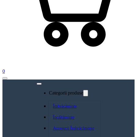
0
Categorii produse
Îmbrăcăminte
Încălțăminte
Accesorii Îmbrăcăminte