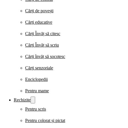
Cărți de povești
Cărți educative
Cărți Învăț să citesc
Cărți Învăț să scriu
Cărți învăț să socotesc
Cărți senzoriale
Enciclopedii
Pentru mame
Rechizite
Pentru scris
Pentru colorat și pictat