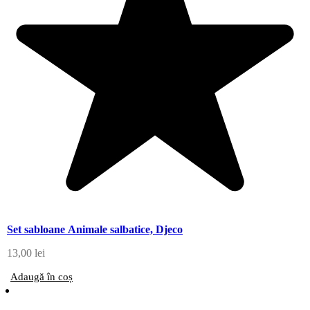
Set sabloane Animale salbatice, Djeco
13,00
lei
Adaugă în coș