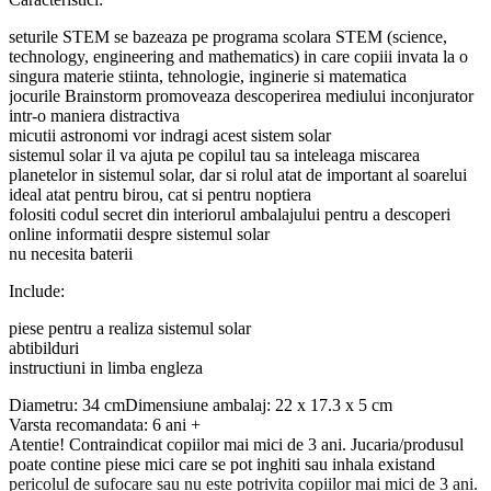
seturile STEM se bazeaza pe programa scolara STEM (science,
technology, engineering and mathematics) in care copiii invata la o
singura materie stiinta, tehnologie, inginerie si matematica
jocurile Brainstorm promoveaza descoperirea mediului inconjurator
intr-o maniera distractiva
micutii astronomi vor indragi acest sistem solar
sistemul solar il va ajuta pe copilul tau sa inteleaga miscarea
planetelor in sistemul solar, dar si rolul atat de important al soarelui
ideal atat pentru birou, cat si pentru noptiera
folositi codul secret din interiorul ambalajului pentru a descoperi
online informatii despre sistemul solar
nu necesita baterii
Include:
piese pentru a realiza sistemul solar
abtibilduri
instructiuni in limba engleza
Diametru: 34 cmDimensiune ambalaj: 22 x 17.3 x 5 cm
Varsta recomandata: 6 ani +
Atentie! Contraindicat copiilor mai mici de 3 ani. Jucaria/produsul
poate contine piese mici care se pot inghiti sau inhala existand
pericolul de sufocare sau nu este potrivita copiilor mai mici de 3 ani.