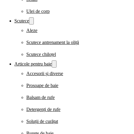
Ulei de corp
Scutece
Aleze
Scutece antrenament la oliță
Scutece chiloțel
Articole pentru baie
Accesorii și diverse
Prosoape de baie
Balsam de rufe
Detergenți de rufe
Soluții de curățat
Burete de baie