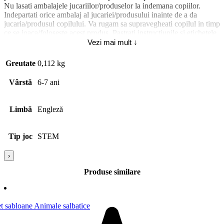
Nu lasati ambalajele jucariilor/produselor la indemana copiilor.
Indepartati orice ambalaj al jucariei/produsului inainte de a da
jucaria/produsul copilului. Va rugam sa supravegheati copilul in timp
ce se joaca/foloseste acest produs. Pastrati instructiunile si etichetele
pentru referinte viitoare. Pastrati jucaria/produsul departe de foc,
Vezi mai mult ↓
feriti jucaria/produsul de temperaturi ridicate si umiditate.
Greutate
0,112 kg
Material piese 6372: Plastic; Abilitati dezvoltate 7731: Atentia;
Vârstă
6-7 ani
Limbă
Engleză
Tip joc
STEM
›
Produse similare