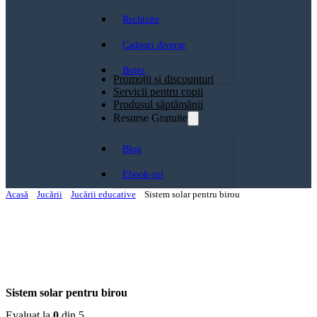
Rechizite
Cadouri diverse
Botez
Promoții și discounturi
Servicii pentru copii
Produsul săptămănii
Resurse Gratuite
Blog
Ebook-uri
Acasă
Jucării
Jucării educative
Sistem solar pentru birou
Sistem solar pentru birou
Evaluat la
0
din 5