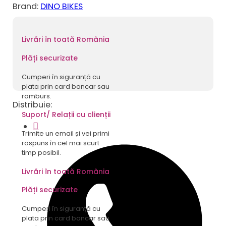
Dino
Brand:
DINO BIKES
Bikes
14"
Sonic
Livrări în toată România
Plăți securizate
Cumperi în siguranță cu
plata prin card bancar sau
ramburs.
Distribuie:
Suport/ Relații cu clienții
Trimite un email și vei primi
răspuns în cel mai scurt
timp posibil.
Livrări în toată România
Plăți securizate
Cumperi în siguranță cu
plata prin card bancar sau