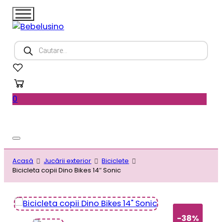
Products
search
0
Acasă
Jucării exterior
Biciclete
Bicicleta copii Dino Bikes 14″ Sonic
-38%
-38%