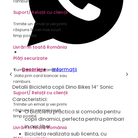
ramburs.
Suport/ Relații cu clienții
Trimite un email și vei primi
răspuns în cel mai scurt
timp posibil.
Livrări în toată România
Plăți securizate
Descriere
Informații
Cumperi în siguranță cu
‹
›
plata prin card bancar sau
ramburs.
Detalii Bicicleta copii Dino Bikes 14″ Sonic
Suport/ Relații cu clienții
Caracteristici:
Trimite un email și vei primi
răspuns în cel mai scurt
O bicicleta practica si comoda pentru
timp posibil.
copii dinamici, perfecta pentru plimbari
in aer liber
Livrări în toată România
Bicicleta realizata sub licenta, cu