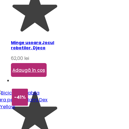
Minge usoara Jocul
robotilor, Djeco
62,00
lei
Adaugă în coș
-41%
-41%