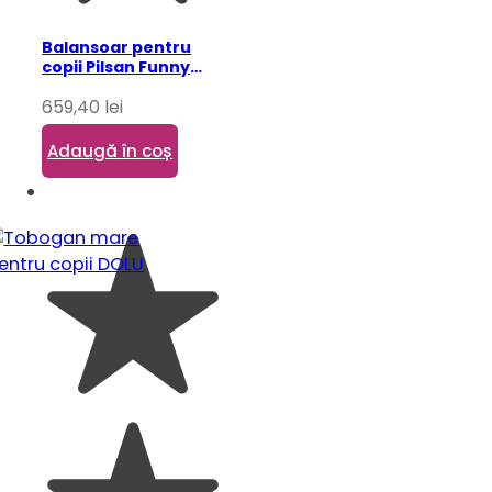
Balansoar pentru
copii Pilsan Funny
Seesaw
659,40
lei
Adaugă în coș