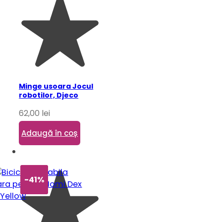
Minge usoara Jocul
robotilor, Djeco
62,00
lei
Adaugă în coș
-41%
-41%