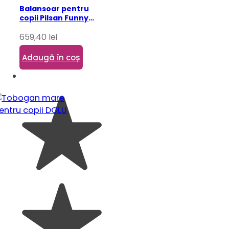
Balansoar pentru
copii Pilsan Funny
Seesaw
659,40
lei
Adaugă în coș