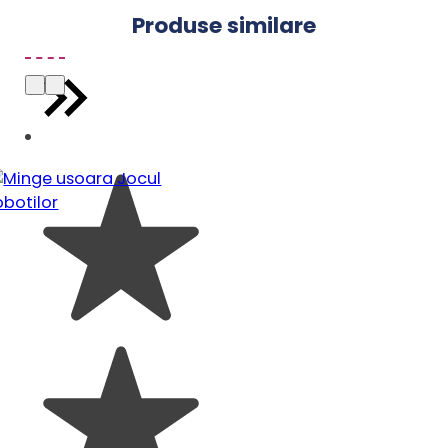
Dimensiuni roti: 14″ (diametru aprox. 36 cm)
Produse similare
Greutate: 7,7 kg
AVERTISMENTE!
A se utiliza cu echipament de protectie. A nu
se utiliza in trafic.
Verificati si intretineti in mod constant
partile principale (elemente de sustinere,
fixare, ancorare, etc.) pentru evitarea caderii
sau a rasturnarii.