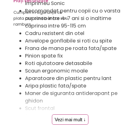
Plăți securizate
imprimeu Sonic
Recomandat pentru copii cu o varsta
Cumperi în siguranță cu
cuprinsa intre 4-7 ani si o inaltime
plata prin card bancar sau
ramburs.
cuprinsa intre 95-115 cm
Cadru rezistent din otel
Anvelope gonflabile si roti cu spite
Frana de mana pe roata fata/spate
Pinion spate fix
Roti ajutatoare detasabile
Scaun ergonomic moale
Aparatoare din plastic pentru lant
Aripa plastic fata/spate
Maner de siguranta antiderapant pe
ghidon
Scut frontal
Suport cu sticla de apa
Vezi mai mult ↓
Tara de origine: Italia
Dimensiuni ambalaj: 87 x 46 x 16 cm