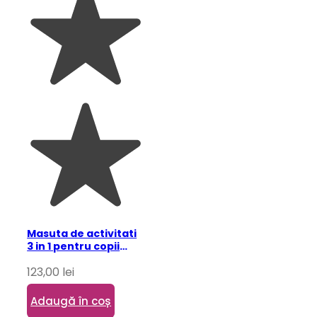
Masuta de activitati
3 in 1 pentru copii
pastel
123,00
lei
Adaugă în coș