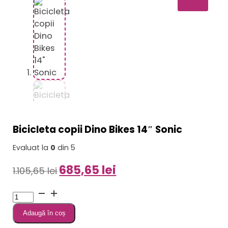
Bicicleta copii Dino Bikes 14″ Sonic
Evaluat la
0
din 5
Prețul
Prețul
685,65
lei
1.105,65
lei
inițial
curent
Cantitate
a
este:
Bicicleta
fost:
685,65 lei.
Adaugă în coș
copii
1.105,65 lei.