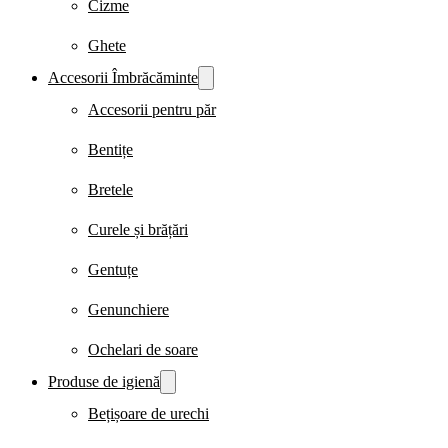
Cizme
Ghete
Accesorii Îmbrăcăminte
Accesorii pentru păr
Bentițe
Bretele
Curele și brățări
Gentuțe
Genunchiere
Ochelari de soare
Produse de igienă
Bețișoare de urechi