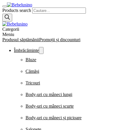
Products search
Categorii
Meniu
Produsul săptămănii
Promoții și discounturi
Îmbrăcăminte
Bluze
Cămăși
Tricouri
Body-uri cu mâneci lungi
Body-uri cu mâneci scurte
Body-uri cu mâneci și picioare
Salopete