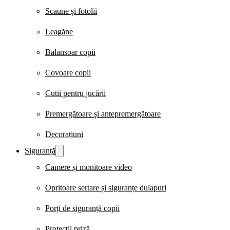
Scaune și fotolii
Leagăne
Balansoar copii
Covoare copii
Cutii pentru jucării
Premergătoare și antepremergătoare
Decorațiuni
Siguranță
Camere și monitoare video
Opritoare sertare și siguranțe dulapuri
Porți de siguranță copii
Protecții priză