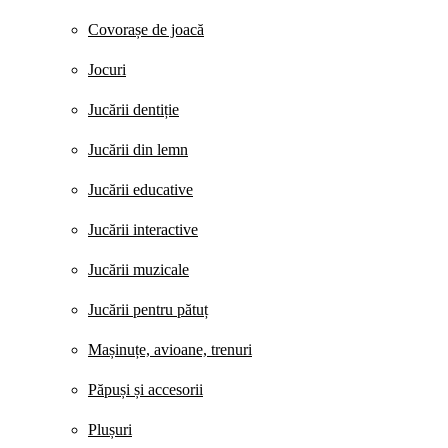
Covorașe de joacă
Jocuri
Jucării dentiție
Jucării din lemn
Jucării educative
Jucării interactive
Jucării muzicale
Jucării pentru pătuț
Mașinuțe, avioane, trenuri
Păpuși și accesorii
Plușuri