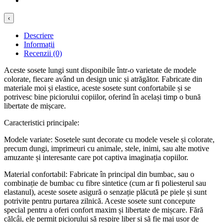
‹
Descriere
Informații
Recenzii (0)
Aceste sosete lungi sunt disponibile într-o varietate de modele
colorate, fiecare având un design unic și atrăgător. Fabricate din
materiale moi și elastice, aceste sosete sunt confortabile și se
potrivesc bine piciorului copiilor, oferind în același timp o bună
libertate de mișcare.
Caracteristici principale:
Modele variate: Sosetele sunt decorate cu modele vesele și colorate,
precum dungi, imprimeuri cu animale, stele, inimi, sau alte motive
amuzante și interesante care pot captiva imaginația copiilor.
Material confortabil: Fabricate în principal din bumbac, sau o
combinație de bumbac cu fibre sintetice (cum ar fi poliesterul sau
elastanul), aceste sosete asigură o senzație plăcută pe piele și sunt
potrivite pentru purtarea zilnică. Aceste sosete sunt concepute
special pentru a oferi confort maxim și libertate de mișcare. Fără
călcâi, ele permit piciorului să respire liber și să fie mai ușor de