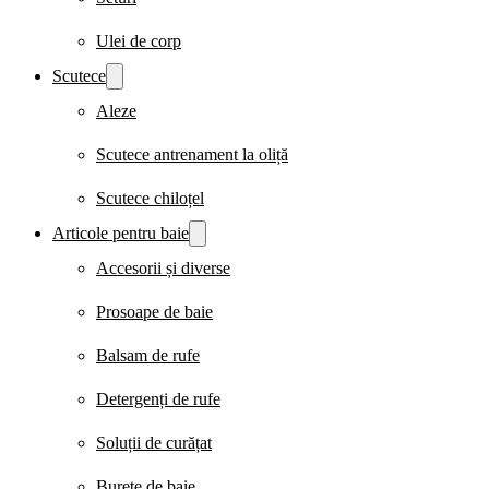
Ulei de corp
Scutece
Aleze
Scutece antrenament la oliță
Scutece chiloțel
Articole pentru baie
Accesorii și diverse
Prosoape de baie
Balsam de rufe
Detergenți de rufe
Soluții de curățat
Burete de baie