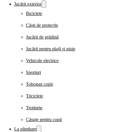
Jucării exterior
Biciclete
Căști de protecție
Jucării de grădină
Jucării pentru plajă și nisip
Vehicole electrice
Sporturi
Tobogan copii
Triciclete
Trotinete
Căsuțe pentru copii
La plimbare