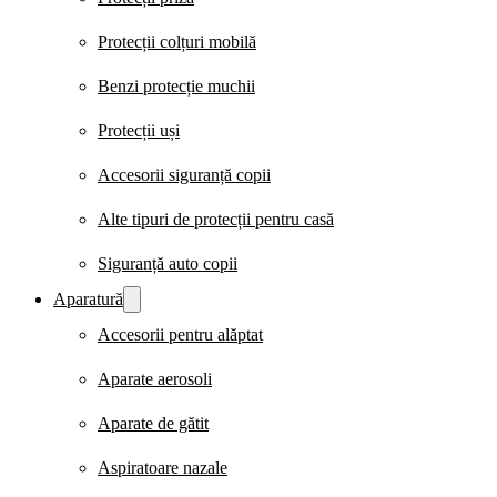
Protecții colțuri mobilă
Benzi protecție muchii
Protecții uși
Accesorii siguranță copii
Alte tipuri de protecții pentru casă
Siguranță auto copii
Aparatură
Accesorii pentru alăptat
Aparate aerosoli
Aparate de gătit
Aspiratoare nazale