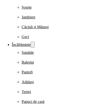
Șosete
Jambiere
Căciuli și Mănuși
Geci
Încălțăminte
Sandale
Balerini
Pantofi
Adidași
Teniși
Papuci de casă