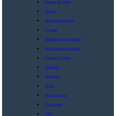
Produse de igienă
Scutece
Articole pentru baie
La masă
Alimente pentru bebeluși
Pentru gravide si mame
Camera Copilului
Siguranță
Aparatură
Jucării
Jucării exterior
La plimbare
Cărți