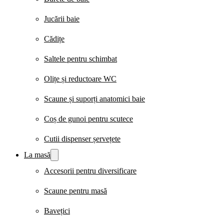
Jucării baie
Cădițe
Saltele pentru schimbat
Olițe și reductoare WC
Scaune și suporți anatomici baie
Coș de gunoi pentru scutece
Cutii dispenser șervețete
La masă
Accesorii pentru diversificare
Scaune pentru masă
Bavețici