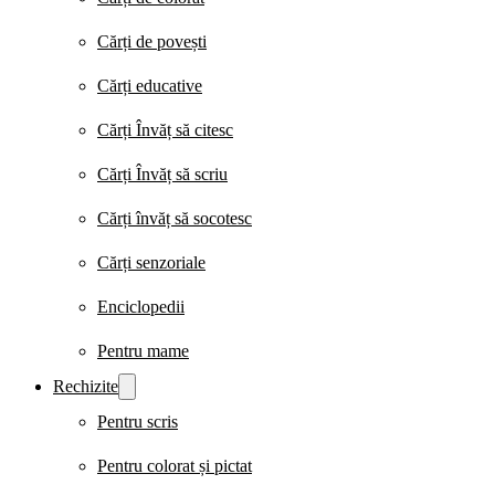
Cărți de povești
Cărți educative
Cărți Învăț să citesc
Cărți Învăț să scriu
Cărți învăț să socotesc
Cărți senzoriale
Enciclopedii
Pentru mame
Rechizite
Pentru scris
Pentru colorat și pictat