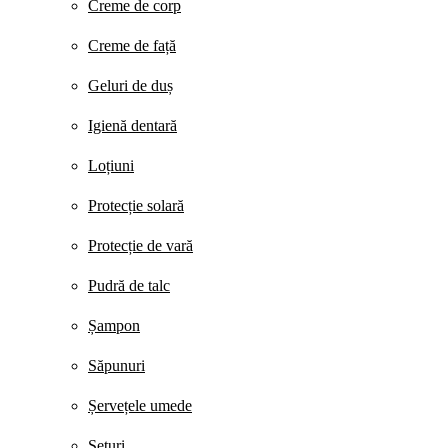
Creme de corp
Creme de față
Geluri de duș
Igienă dentară
Loțiuni
Protecție solară
Protecție de vară
Pudră de talc
Șampon
Săpunuri
Șervețele umede
Seturi