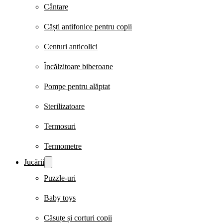
Cântare
Căști antifonice pentru copii
Centuri anticolici
Încălzitoare biberoane
Pompe pentru alăptat
Sterilizatoare
Termosuri
Termometre
Jucării
Puzzle-uri
Baby toys
Căsuțe și corturi copii