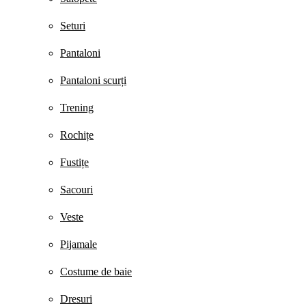
Seturi
Pantaloni
Pantaloni scurți
Trening
Rochițe
Fustițe
Sacouri
Veste
Pijamale
Costume de baie
Dresuri