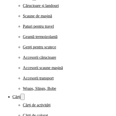
Cărucioare și landouri
Scaune de mașină
Paturi pentru travel
Geantă termoizolantă
Genți pentru scutece
Accesorii cărucioare
Accesorii scaune mașină
Accesorii transport
Wraps, Slings, Bobe
Cărți
Cărți de activități
Cărți de colorat