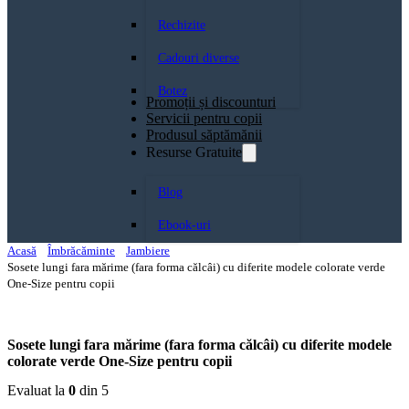
Rechizite
Cadouri diverse
Botez
Promoții și discounturi
Servicii pentru copii
Produsul săptămănii
Resurse Gratuite
Blog
Ebook-uri
Acasă
Îmbrăcăminte
Jambiere
Sosete lungi fara mărime (fara forma călcâi) cu diferite modele colorate verde
One-Size pentru copii
Sosete lungi fara mărime (fara forma călcâi) cu diferite modele
colorate verde One-Size pentru copii
Evaluat la
0
din 5