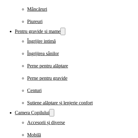
Mâncăruri
Piureuri
Pentru gravide si mame
Îngrijire intimă
Îngrijirea sânilor
Perne pentru alăptare
Perne pentru gravide
Centuri
Sutiene alăptare și lenjerie confort
Camera Copilului
Accesorii și diverse
Mobilă