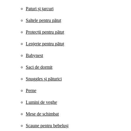
Paturi și țarcuri
Saltele pentru pătuț
Protecții pentru pătuț
Lenjerie pentru pătuț
Babynest
Saci de dormit
Snuggles și păturici
Perne
Lumini de veghe
Mese de schimbat
Scaune pentru bebeluși