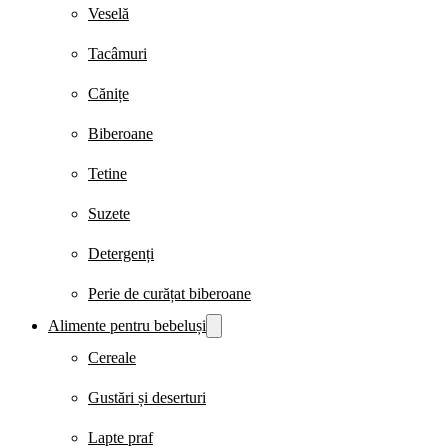
Veselă
Tacâmuri
Cănițe
Biberoane
Tetine
Suzete
Detergenți
Perie de curățat biberoane
Alimente pentru bebeluși
Cereale
Gustări și deserturi
Lapte praf