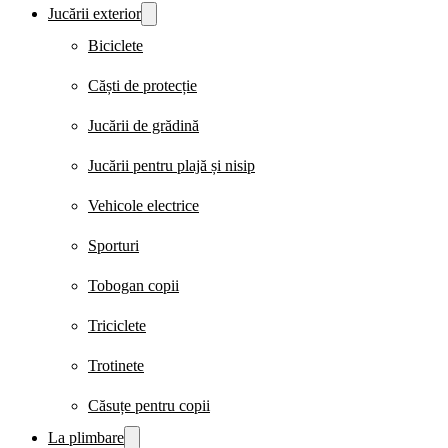
Jucării exterior
Biciclete
Căști de protecție
Jucării de grădină
Jucării pentru plajă și nisip
Vehicole electrice
Sporturi
Tobogan copii
Triciclete
Trotinete
Căsuțe pentru copii
La plimbare