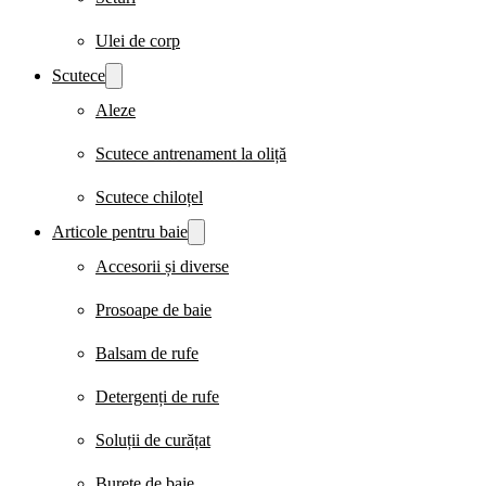
Ulei de corp
Scutece
Aleze
Scutece antrenament la oliță
Scutece chiloțel
Articole pentru baie
Accesorii și diverse
Prosoape de baie
Balsam de rufe
Detergenți de rufe
Soluții de curățat
Burete de baie