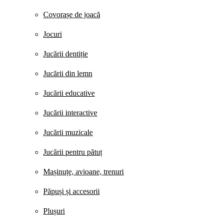
Covorașe de joacă
Jocuri
Jucării dentiție
Jucării din lemn
Jucării educative
Jucării interactive
Jucării muzicale
Jucării pentru pătuț
Mașinuțe, avioane, trenuri
Păpuși și accesorii
Plușuri