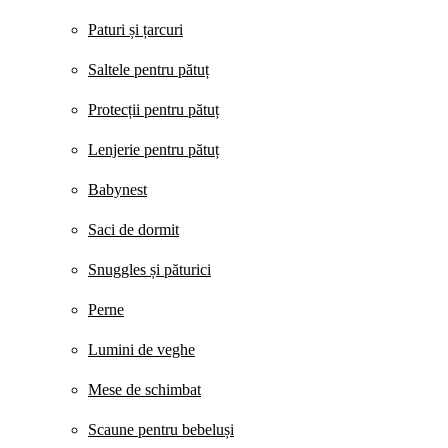
Paturi și țarcuri
Saltele pentru pătuț
Protecții pentru pătuț
Lenjerie pentru pătuț
Babynest
Saci de dormit
Snuggles și păturici
Perne
Lumini de veghe
Mese de schimbat
Scaune pentru bebeluși