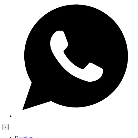
‹
Descriere