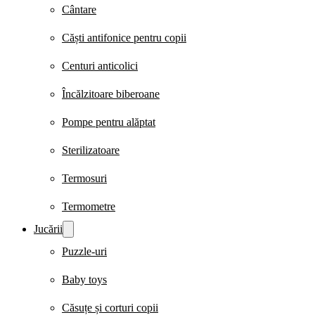
Cântare
Căști antifonice pentru copii
Centuri anticolici
Încălzitoare biberoane
Pompe pentru alăptat
Sterilizatoare
Termosuri
Termometre
Jucării
Puzzle-uri
Baby toys
Căsuțe și corturi copii