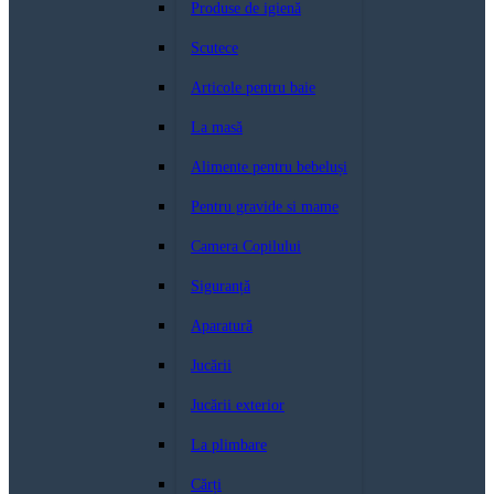
Produse de igienă
Scutece
Articole pentru baie
La masă
Alimente pentru bebeluși
Pentru gravide si mame
Camera Copilului
Siguranță
Aparatură
Jucării
Jucării exterior
La plimbare
Cărți