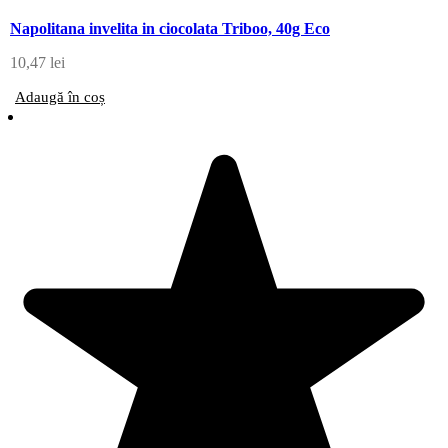
Napolitana invelita in ciocolata Triboo, 40g Eco
10,47
lei
Adaugă în coș