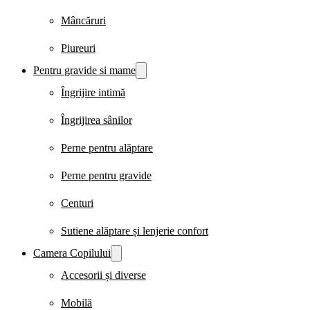
Mâncăruri
Piureuri
Pentru gravide si mame
Îngrijire intimă
Îngrijirea sânilor
Perne pentru alăptare
Perne pentru gravide
Centuri
Sutiene alăptare și lenjerie confort
Camera Copilului
Accesorii și diverse
Mobilă