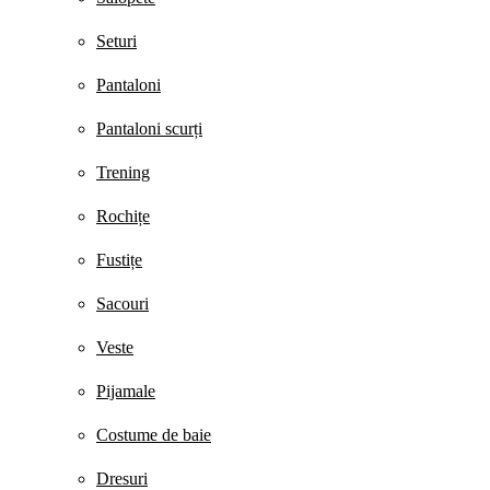
Seturi
Pantaloni
Pantaloni scurți
Trening
Rochițe
Fustițe
Sacouri
Veste
Pijamale
Costume de baie
Dresuri