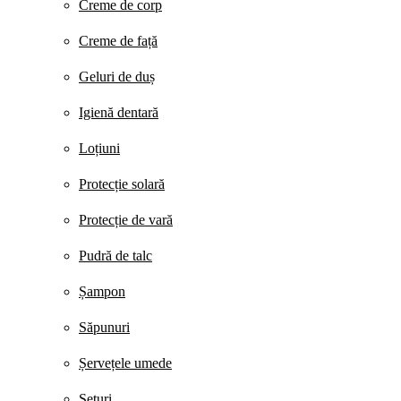
Creme de corp
Creme de față
Geluri de duș
Igienă dentară
Loțiuni
Protecție solară
Protecție de vară
Pudră de talc
Șampon
Săpunuri
Șervețele umede
Seturi