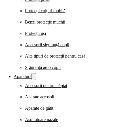
Protecții colțuri mobilă
Benzi protecție muchii
Protecții uși
Accesorii siguranță copii
Alte tipuri de protecții pentru casă
Siguranță auto copii
Aparatură
Accesorii pentru alăptat
Aparate aerosoli
Aparate de gătit
Aspiratoare nazale