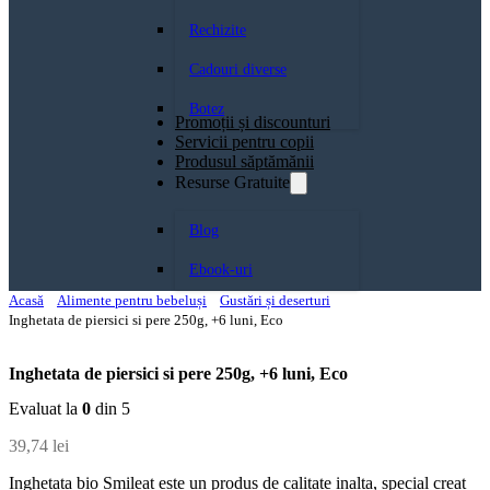
Rechizite
Cadouri diverse
Botez
Promoții și discounturi
Servicii pentru copii
Produsul săptămănii
Resurse Gratuite
Blog
Ebook-uri
Acasă
Alimente pentru bebeluși
Gustări și deserturi
Inghetata de piersici si pere 250g, +6 luni, Eco
Inghetata de piersici si pere 250g, +6 luni, Eco
Evaluat la
0
din 5
39,74
lei
Inghetata bio Smileat este un produs de calitate inalta, special creat