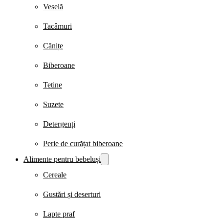
Veselă
Tacâmuri
Cănițe
Biberoane
Tetine
Suzete
Detergenți
Perie de curățat biberoane
Alimente pentru bebeluși
Cereale
Gustări și deserturi
Lapte praf