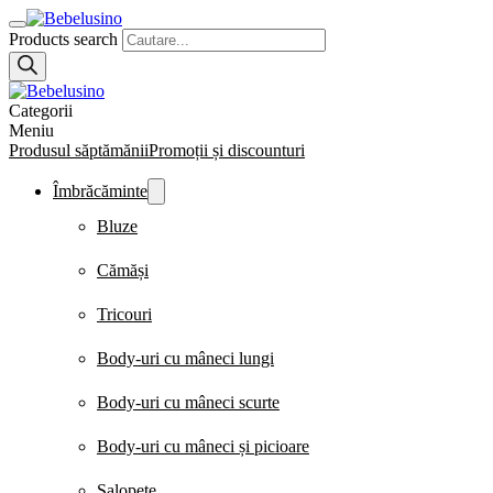
Products search
Categorii
Meniu
Produsul săptămănii
Promoții și discounturi
Îmbrăcăminte
Bluze
Cămăși
Tricouri
Body-uri cu mâneci lungi
Body-uri cu mâneci scurte
Body-uri cu mâneci și picioare
Salopete