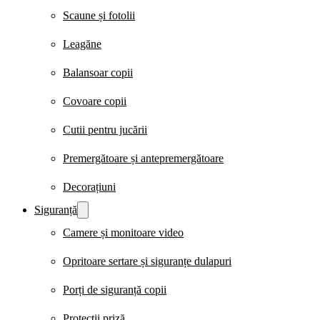
Scaune și fotolii
Leagăne
Balansoar copii
Covoare copii
Cutii pentru jucării
Premergătoare și antepremergătoare
Decorațiuni
Siguranță
Camere și monitoare video
Opritoare sertare și siguranțe dulapuri
Porți de siguranță copii
Protecții priză