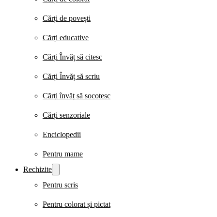
Cărți de povești
Cărți educative
Cărți Învăț să citesc
Cărți Învăț să scriu
Cărți învăț să socotesc
Cărți senzoriale
Enciclopedii
Pentru mame
Rechizite
Pentru scris
Pentru colorat și pictat