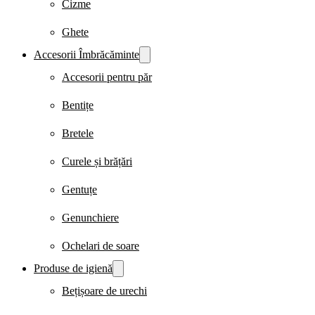
Cizme
Ghete
Accesorii Îmbrăcăminte
Accesorii pentru păr
Bentițe
Bretele
Curele și brățări
Gentuțe
Genunchiere
Ochelari de soare
Produse de igienă
Bețișoare de urechi