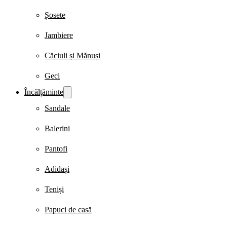
Șosete
Jambiere
Căciuli și Mănuși
Geci
Încălțăminte
Sandale
Balerini
Pantofi
Adidași
Teniși
Papuci de casă