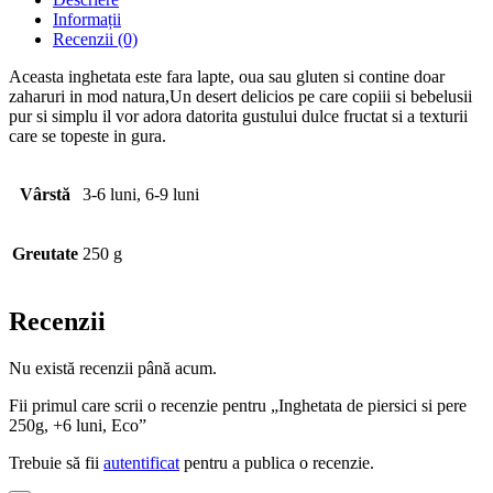
Informații
Recenzii (0)
Aceasta inghetata este fara lapte, oua sau gluten si contine doar
zaharuri in mod natura,Un desert delicios pe care copiii si bebelusii
pur si simplu il vor adora datorita gustului dulce fructat si a texturii
care se topeste in gura.
Vârstă
3-6 luni, 6-9 luni
Greutate
250 g
Recenzii
Nu există recenzii până acum.
Fii primul care scrii o recenzie pentru „Inghetata de piersici si pere
250g, +6 luni, Eco”
Trebuie să fii
autentificat
pentru a publica o recenzie.