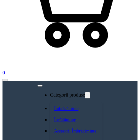
0
Categorii produse
Îmbrăcăminte
Încălțăminte
Accesorii Îmbrăcăminte