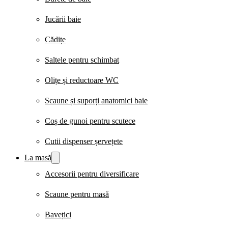
Jucării baie
Cădițe
Saltele pentru schimbat
Olițe și reductoare WC
Scaune și suporți anatomici baie
Coș de gunoi pentru scutece
Cutii dispenser șervețete
La masă
Accesorii pentru diversificare
Scaune pentru masă
Bavețici