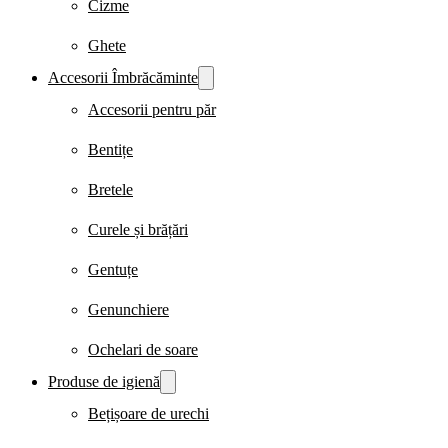
Cizme
Ghete
Accesorii Îmbrăcăminte
Accesorii pentru păr
Bentițe
Bretele
Curele și brățări
Gentuțe
Genunchiere
Ochelari de soare
Produse de igienă
Bețișoare de urechi