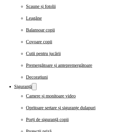
Scaune și fotolii
Leagăne
Balansoar copii
Covoare copii
Cutii pentru jucării
Premergătoare și antepremergătoare
Decorațiuni
Siguranță
Camere și monitoare video
Opritoare sertare și siguranțe dulapuri
Porți de siguranță copii
Protecții priză