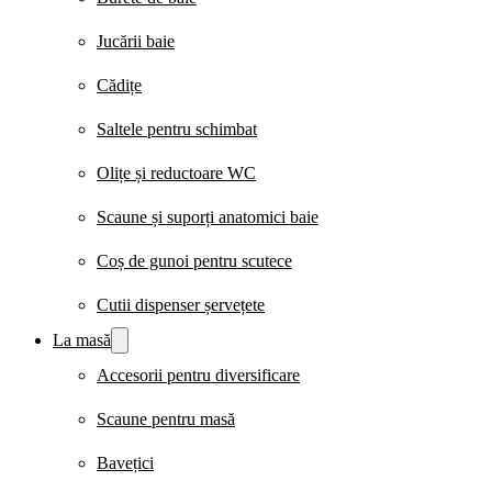
Jucării baie
Cădițe
Saltele pentru schimbat
Olițe și reductoare WC
Scaune și suporți anatomici baie
Coș de gunoi pentru scutece
Cutii dispenser șervețete
La masă
Accesorii pentru diversificare
Scaune pentru masă
Bavețici