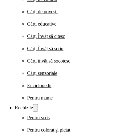
Cărți de povești
Cărți educative
Cărți Învăț să citesc
Cărți Învăț să scriu
Cărți învăț să socotesc
Cărți senzoriale
Enciclopedii
Pentru mame
Rechizite
Pentru scris
Pentru colorat și pictat