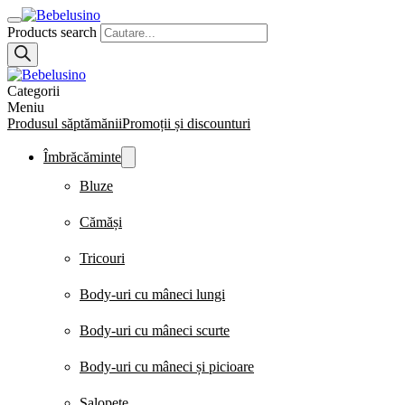
Products search
Categorii
Meniu
Produsul săptămănii
Promoții și discounturi
Îmbrăcăminte
Bluze
Cămăși
Tricouri
Body-uri cu mâneci lungi
Body-uri cu mâneci scurte
Body-uri cu mâneci și picioare
Salopete