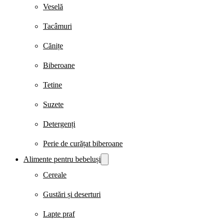
Veselă
Tacâmuri
Cănițe
Biberoane
Tetine
Suzete
Detergenți
Perie de curățat biberoane
Alimente pentru bebeluși
Cereale
Gustări și deserturi
Lapte praf