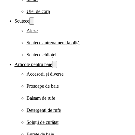
Ulei de corp
Scutece
Aleze
Scutece antrenament la oliță
Scutece chiloțel
Articole pentru baie
Accesorii și diverse
Prosoape de baie
Balsam de rufe
Detergenți de rufe
Soluții de curățat
Burete de baie