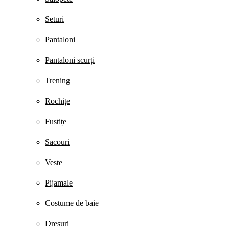
Seturi
Pantaloni
Pantaloni scurți
Trening
Rochițe
Fustițe
Sacouri
Veste
Pijamale
Costume de baie
Dresuri