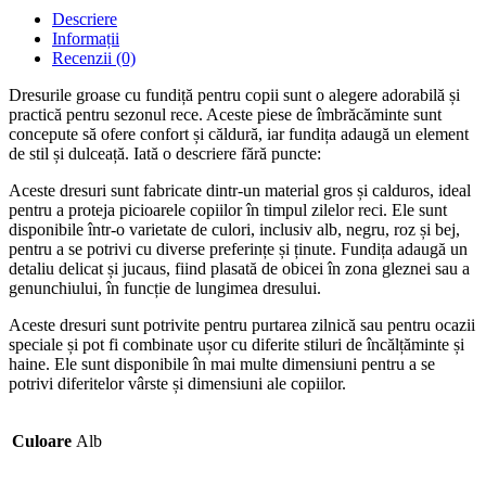
Descriere
Informații
Recenzii (0)
Dresurile groase cu fundiță pentru copii sunt o alegere adorabilă și
practică pentru sezonul rece. Aceste piese de îmbrăcăminte sunt
concepute să ofere confort și căldură, iar fundița adaugă un element
de stil și dulceață. Iată o descriere fără puncte:
Aceste dresuri sunt fabricate dintr-un material gros și calduros, ideal
pentru a proteja picioarele copiilor în timpul zilelor reci. Ele sunt
disponibile într-o varietate de culori, inclusiv alb, negru, roz și bej,
pentru a se potrivi cu diverse preferințe și ținute. Fundița adaugă un
detaliu delicat și jucaus, fiind plasată de obicei în zona gleznei sau a
genunchiului, în funcție de lungimea dresului.
Aceste dresuri sunt potrivite pentru purtarea zilnică sau pentru ocazii
speciale și pot fi combinate ușor cu diferite stiluri de încălțăminte și
haine. Ele sunt disponibile în mai multe dimensiuni pentru a se
potrivi diferitelor vârste și dimensiuni ale copiilor.
Culoare
Alb