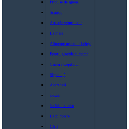
Produse de igienă
Scutece
Articole pentru baie
La masă
Alimente pentru bebeluși
Pentru gravide si mame
Camera Copilului
Siguranță
Aparatură
Jucării
Jucării exterior
La plimbare
Cărți