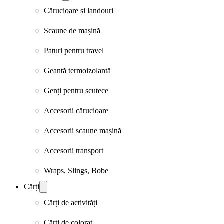
Cărucioare și landouri
Scaune de mașină
Paturi pentru travel
Geantă termoizolantă
Genți pentru scutece
Accesorii cărucioare
Accesorii scaune mașină
Accesorii transport
Wraps, Slings, Bobe
Cărți
Cărți de activități
Cărți de colorat