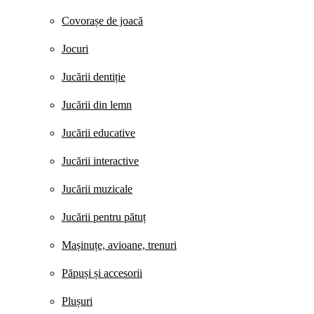
Covorașe de joacă
Jocuri
Jucării dentiție
Jucării din lemn
Jucării educative
Jucării interactive
Jucării muzicale
Jucării pentru pătuț
Mașinuțe, avioane, trenuri
Păpuși și accesorii
Plușuri