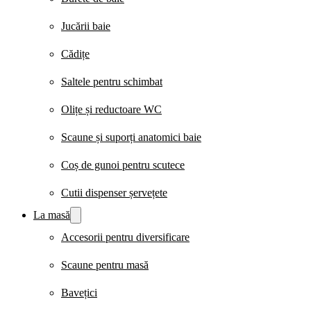
Jucării baie
Cădițe
Saltele pentru schimbat
Olițe și reductoare WC
Scaune și suporți anatomici baie
Coș de gunoi pentru scutece
Cutii dispenser șervețete
La masă
Accesorii pentru diversificare
Scaune pentru masă
Bavețici