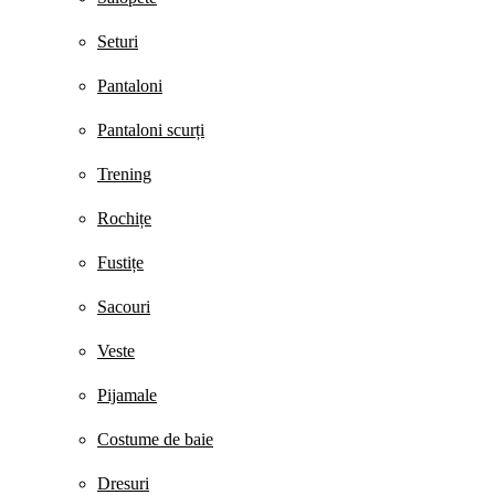
Seturi
Pantaloni
Pantaloni scurți
Trening
Rochițe
Fustițe
Sacouri
Veste
Pijamale
Costume de baie
Dresuri