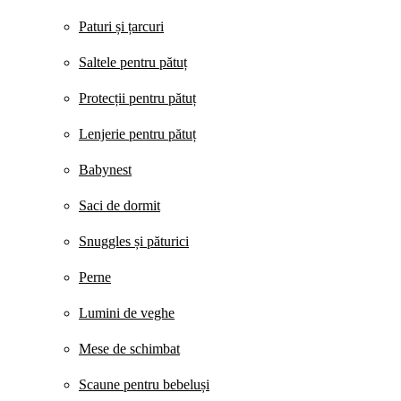
Paturi și țarcuri
Saltele pentru pătuț
Protecții pentru pătuț
Lenjerie pentru pătuț
Babynest
Saci de dormit
Snuggles și păturici
Perne
Lumini de veghe
Mese de schimbat
Scaune pentru bebeluși