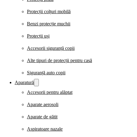
Protecții colțuri mobilă
Benzi protecție muchii
Protecții uși
Accesorii siguranță copii
Alte tipuri de protecții pentru casă
Siguranță auto copii
Aparatură
Accesorii pentru alăptat
Aparate aerosoli
Aparate de gătit
Aspiratoare nazale