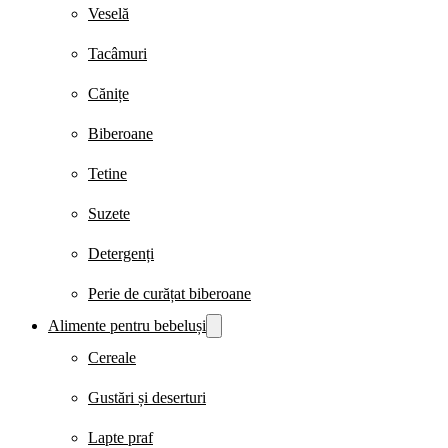
Veselă
Tacâmuri
Cănițe
Biberoane
Tetine
Suzete
Detergenți
Perie de curățat biberoane
Alimente pentru bebeluși
Cereale
Gustări și deserturi
Lapte praf