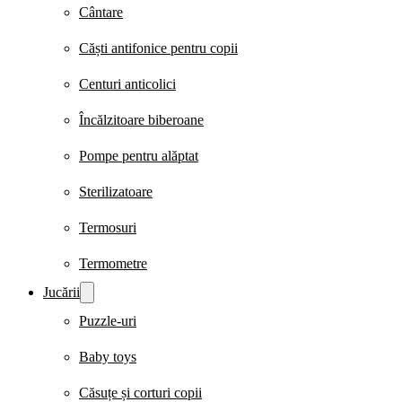
Cântare
Căști antifonice pentru copii
Centuri anticolici
Încălzitoare biberoane
Pompe pentru alăptat
Sterilizatoare
Termosuri
Termometre
Jucării
Puzzle-uri
Baby toys
Căsuțe și corturi copii