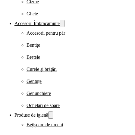
Cizme
Ghete
Accesorii Îmbrăcăminte
Accesorii pentru păr
Bentițe
Bretele
Curele și brățări
Gentuțe
Genunchiere
Ochelari de soare
Produse de igienă
Bețișoare de urechi