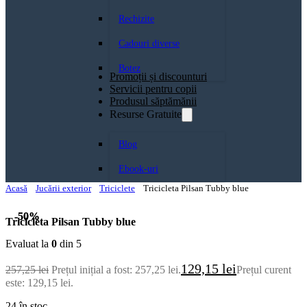
Rechizite
Cadouri diverse
Botez
Promoții și discounturi
Servicii pentru copii
Produsul săptămănii
Resurse Gratuite
Blog
Ebook-uri
Acasă
Jucării exterior
Triciclete
Tricicleta Pilsan Tubby blue
-50%
-50%
Tricicleta Pilsan Tubby blue
Evaluat la
0
din 5
129,15
lei
257,25
lei
Prețul inițial a fost: 257,25 lei.
Prețul curent
este: 129,15 lei.
24 în stoc