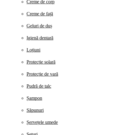
Creme de corp
Creme de față
Geluri de duș
Igienă dentară
Loțiuni
Protecție solară
Protecție de vară
Pudră de talc
Șampon
Săpunuri
Șervețele umede
Seturi