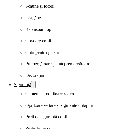
Scaune și fotolii
Leagăne
Balansoar copii
Covoare copii
Cutii pentru jucării
Premergătoare și antepremergătoare
Decorațiuni
Siguranță
Camere și monitoare video
Opritoare sertare și siguranțe dulapuri
Porți de siguranță copii
Protecții priză