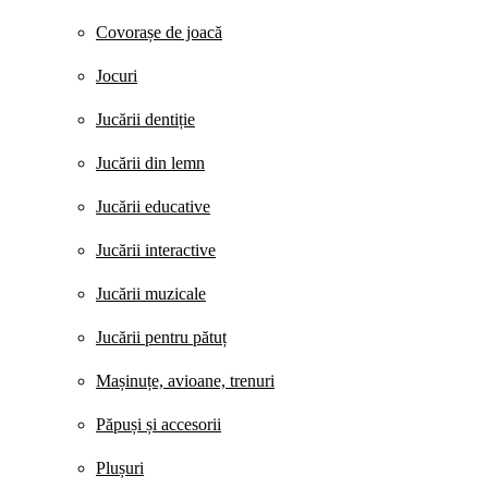
Covorașe de joacă
Jocuri
Jucării dentiție
Jucării din lemn
Jucării educative
Jucării interactive
Jucării muzicale
Jucării pentru pătuț
Mașinuțe, avioane, trenuri
Păpuși și accesorii
Plușuri