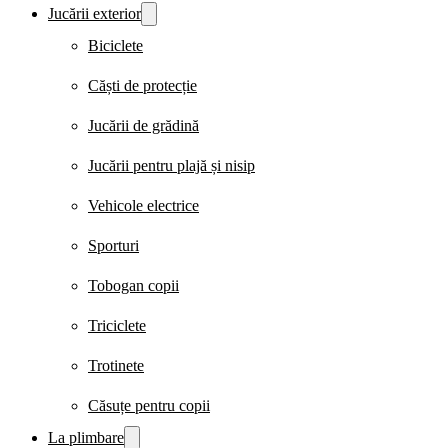
Jucării exterior
Biciclete
Căști de protecție
Jucării de grădină
Jucării pentru plajă și nisip
Vehicole electrice
Sporturi
Tobogan copii
Triciclete
Trotinete
Căsuțe pentru copii
La plimbare