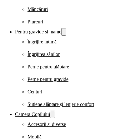
Mâncăruri
Piureuri
Pentru gravide si mame
Îngrijire intimă
Îngrijirea sânilor
Perne pentru alăptare
Perne pentru gravide
Centuri
Sutiene alăptare și lenjerie confort
Camera Copilului
Accesorii și diverse
Mobilă