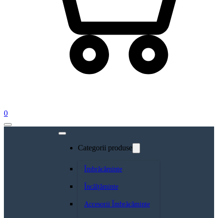
0
Categorii produse
Îmbrăcăminte
Încălțăminte
Accesorii Îmbrăcăminte