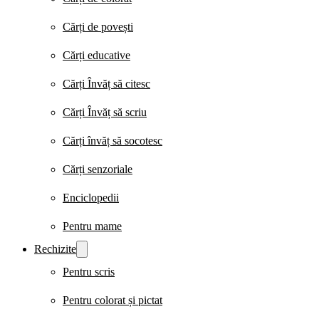
Cărți de povești
Cărți educative
Cărți Învăț să citesc
Cărți Învăț să scriu
Cărți învăț să socotesc
Cărți senzoriale
Enciclopedii
Pentru mame
Rechizite
Pentru scris
Pentru colorat și pictat