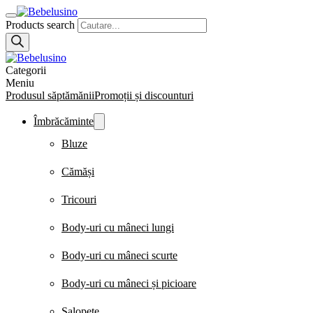
Products search
Categorii
Meniu
Produsul săptămănii
Promoții și discounturi
Îmbrăcăminte
Bluze
Cămăși
Tricouri
Body-uri cu mâneci lungi
Body-uri cu mâneci scurte
Body-uri cu mâneci și picioare
Salopete