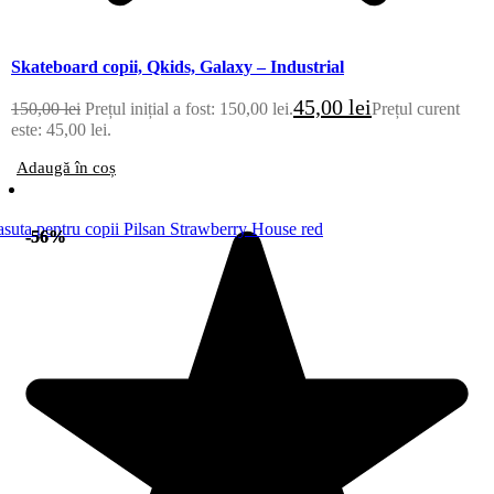
Skateboard copii, Qkids, Galaxy – Industrial
45,00
lei
150,00
lei
Prețul inițial a fost: 150,00 lei.
Prețul curent
este: 45,00 lei.
Adaugă în coș
-56%
-56%