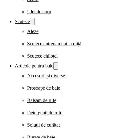
Ulei de corp
Scutece
Aleze
Scutece antrenament la oliță
Scutece chiloțel
Articole pentru baie
Accesorii și diverse
Prosoape de baie
Balsam de rufe
Detergenți de rufe
Soluții de curățat
Burete de baie