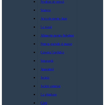
Produse de igienă
Scutece
Articole pentru baie
La masă
Alimente pentru bebeluși
Pentru gravide si mame
Camera Copilului
Siguranță
Aparatură
Jucării
Jucării exterior
La plimbare
Cărți