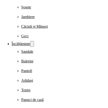
Șosete
Jambiere
Căciuli și Mănuși
Geci
Încălțăminte
Sandale
Balerini
Pantofi
Adidași
Teniși
Papuci de casă