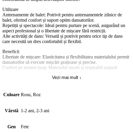
Utilizare
Antrenamente de balet: Potrivit pentru antrenamentele zilnice de
balet, oferind confort și suport optim dansatorilor.
Repetiții și spectacole: Ideal pentru purtare pe scenă, asigurând un
aspect profesional și o libertate de mișcare fără restricții.
Alte activități de dans: Versatil și potrivit pentru orice tip de dans
care necesită un dres confortabil și flexibil.
Beneficii
Libertate de mișcare: Elasticitatea și flexibilitatea materialului permit
dansatorilor să execute mișcări grațioase și precise.
Confort pe termen lung: Materialul moale și respirabil asigură
confort maxim pe durata sesiunilor lungi de antrenament și
Vezi mai mult ↓
spectacolelor.
Durabilitate și rezistență: Construcția solidă din nylon și spandex
face ca dresul să fie rezistent în timp și să rămână în condiții optime
chiar și după multiple spălări.
Culoare
Rosu, Roz
Aspect estetic și culori variate: Disponibil într-o gamă largă de culori
vibrante și moderne, potrivite pentru a completa orice ținută de balet
și pentru a adăuga o notă de personalitate fiecărei interpretări.
Vârstă
1-2 ani, 2-3 ani
Gen
Fete