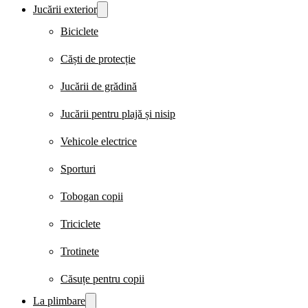
Jucării exterior
Biciclete
Căști de protecție
Jucării de grădină
Jucării pentru plajă și nisip
Vehicole electrice
Sporturi
Tobogan copii
Triciclete
Trotinete
Căsuțe pentru copii
La plimbare