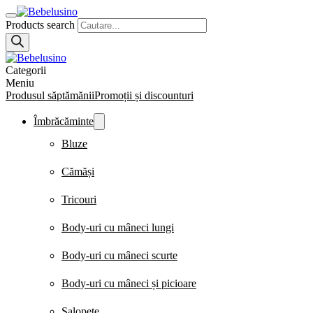
Products search
Categorii
Meniu
Produsul săptămănii
Promoții și discounturi
Îmbrăcăminte
Bluze
Cămăși
Tricouri
Body-uri cu mâneci lungi
Body-uri cu mâneci scurte
Body-uri cu mâneci și picioare
Salopete