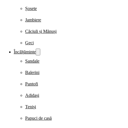
Șosete
Jambiere
Căciuli și Mănuși
Geci
Încălțăminte
Sandale
Balerini
Pantofi
Adidași
Teniși
Papuci de casă