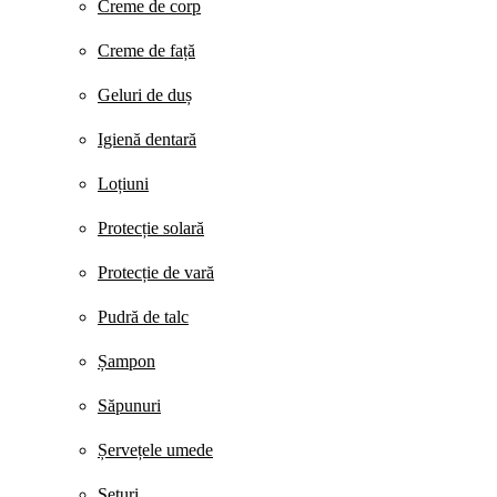
Creme de corp
Creme de față
Geluri de duș
Igienă dentară
Loțiuni
Protecție solară
Protecție de vară
Pudră de talc
Șampon
Săpunuri
Șervețele umede
Seturi