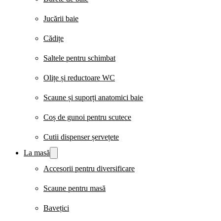
Jucării baie
Cădițe
Saltele pentru schimbat
Olițe și reductoare WC
Scaune și suporți anatomici baie
Coș de gunoi pentru scutece
Cutii dispenser șervețete
La masă
Accesorii pentru diversificare
Scaune pentru masă
Bavețici