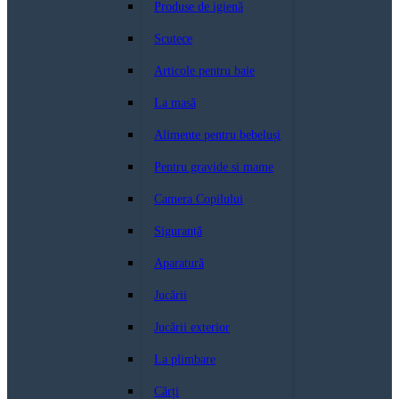
Produse de igienă
Scutece
Articole pentru baie
La masă
Alimente pentru bebeluși
Pentru gravide si mame
Camera Copilului
Siguranță
Aparatură
Jucării
Jucării exterior
La plimbare
Cărți