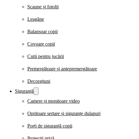
Scaune și fotolii
Leagăne
Balansoar copii
Covoare copii
Cutii pentru jucării
Premergătoare și antepremergătoare
Decorațiuni
Siguranță
Camere și monitoare video
Opritoare sertare și siguranțe dulapuri
Porți de siguranță copii
Protecții priză