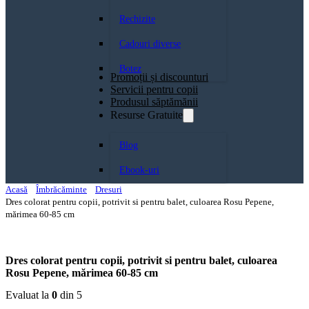
Rechizite
Cadouri diverse
Botez
Promoții și discounturi
Servicii pentru copii
Produsul săptămănii
Resurse Gratuite
Blog
Ebook-uri
Acasă
Îmbrăcăminte
Dresuri
Dres colorat pentru copii, potrivit si pentru balet, culoarea Rosu Pepene,
mărimea 60-85 cm
Dres colorat pentru copii, potrivit si pentru balet, culoarea
Rosu Pepene, mărimea 60-85 cm
Evaluat la
0
din 5