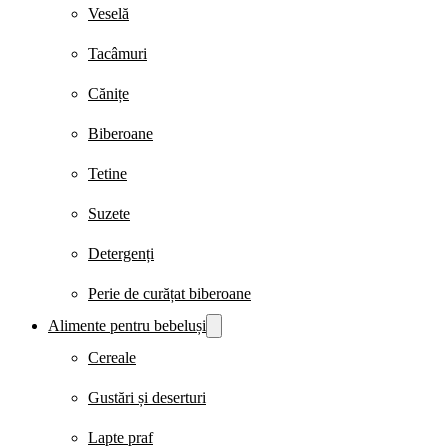
Veselă
Tacâmuri
Cănițe
Biberoane
Tetine
Suzete
Detergenți
Perie de curățat biberoane
Alimente pentru bebeluși
Cereale
Gustări și deserturi
Lapte praf