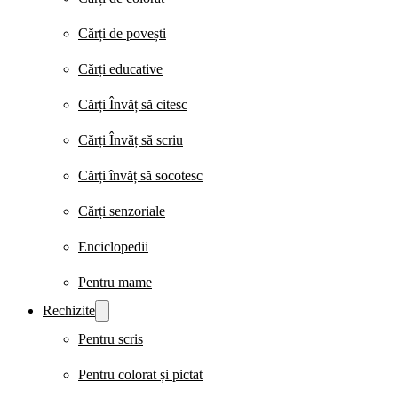
Cărți de povești
Cărți educative
Cărți Învăț să citesc
Cărți Învăț să scriu
Cărți învăț să socotesc
Cărți senzoriale
Enciclopedii
Pentru mame
Rechizite
Pentru scris
Pentru colorat și pictat