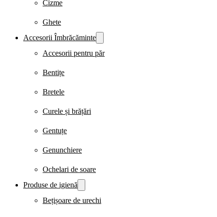
Cizme
Ghete
Accesorii Îmbrăcăminte
Accesorii pentru păr
Bentițe
Bretele
Curele și brățări
Gentuțe
Genunchiere
Ochelari de soare
Produse de igienă
Bețișoare de urechi