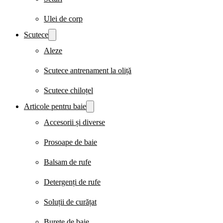
Ulei de corp
Scutece
Aleze
Scutece antrenament la oliță
Scutece chiloțel
Articole pentru baie
Accesorii și diverse
Prosoape de baie
Balsam de rufe
Detergenți de rufe
Soluții de curățat
Burete de baie