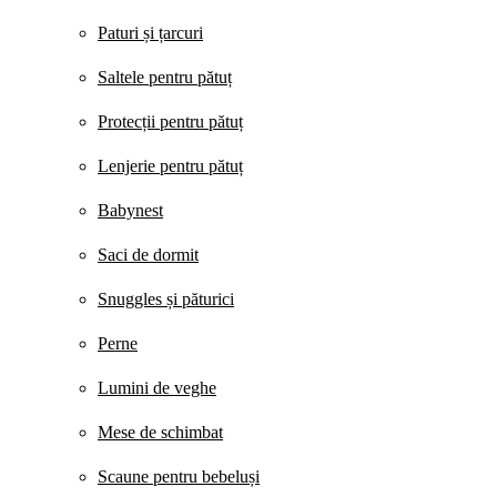
Paturi și țarcuri
Saltele pentru pătuț
Protecții pentru pătuț
Lenjerie pentru pătuț
Babynest
Saci de dormit
Snuggles și păturici
Perne
Lumini de veghe
Mese de schimbat
Scaune pentru bebeluși