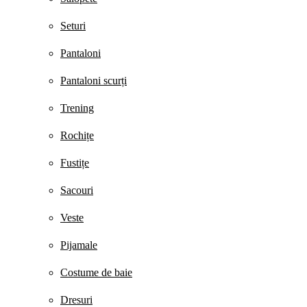
Seturi
Pantaloni
Pantaloni scurți
Trening
Rochițe
Fustițe
Sacouri
Veste
Pijamale
Costume de baie
Dresuri