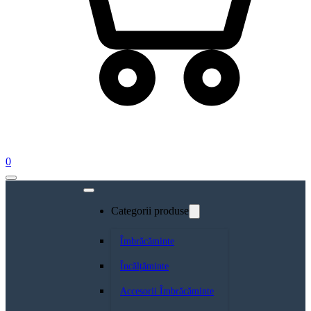
0
Categorii produse
Îmbrăcăminte
Încălțăminte
Accesorii Îmbrăcăminte