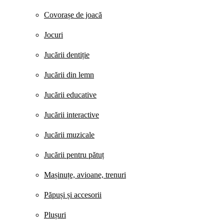
Covorașe de joacă
Jocuri
Jucării dentiție
Jucării din lemn
Jucării educative
Jucării interactive
Jucării muzicale
Jucării pentru pătuț
Mașinuțe, avioane, trenuri
Păpuși și accesorii
Plușuri