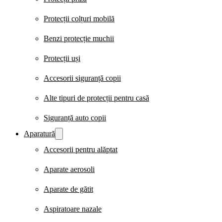
Protecții colțuri mobilă
Benzi protecție muchii
Protecții uși
Accesorii siguranță copii
Alte tipuri de protecții pentru casă
Siguranță auto copii
Aparatură
Accesorii pentru alăptat
Aparate aerosoli
Aparate de gătit
Aspiratoare nazale