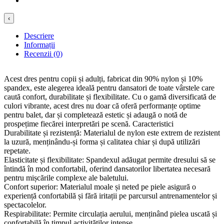
‹
Descriere
Informații
Recenzii (0)
Acest dres pentru copii și adulți, fabricat din 90% nylon și 10%
spandex, este alegerea ideală pentru dansatori de toate vârstele care
caută confort, durabilitate și flexibilitate. Cu o gamă diversificată de
culori vibrante, acest dres nu doar că oferă performanțe optime
pentru balet, dar și completează estetic și adaugă o notă de
prospețime fiecărei interpretări pe scenă. Caracteristici
Durabilitate și rezistență: Materialul de nylon este extrem de rezistent
la uzură, menținându-și forma și calitatea chiar și după utilizări
repetate.
Elasticitate și flexibilitate: Spandexul adăugat permite dresului să se
întindă în mod confortabil, oferind dansatorilor libertatea necesară
pentru mișcările complexe ale baletului.
Confort superior: Materialul moale și neted pe piele asigură o
experiență confortabilă și fără iritații pe parcursul antrenamentelor și
spectacolelor.
Respirabilitate: Permite circulația aerului, menținând pielea uscată și
confortabilă în timpul activităților intense.