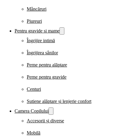
Mâncăruri
Piureuri
Pentru gravide si mame
Îngrijire intimă
Îngrijirea sânilor
Perne pentru alăptare
Perne pentru gravide
Centuri
Sutiene alăptare și lenjerie confort
Camera Copilului
Accesorii și diverse
Mobilă