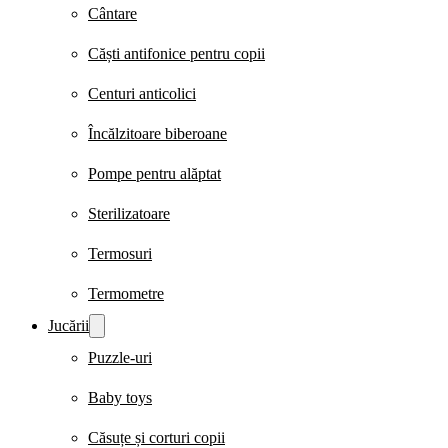
Cântare
Căști antifonice pentru copii
Centuri anticolici
Încălzitoare biberoane
Pompe pentru alăptat
Sterilizatoare
Termosuri
Termometre
Jucării
Puzzle-uri
Baby toys
Căsuțe și corturi copii