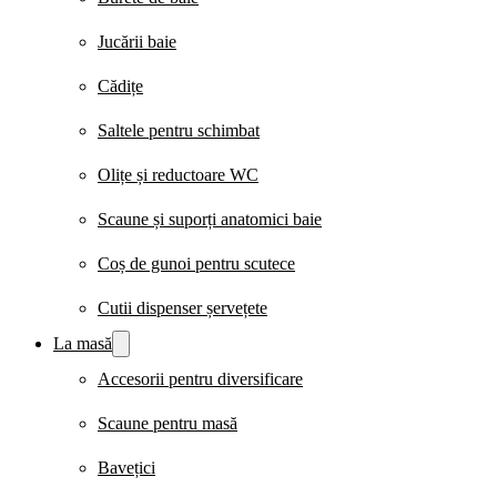
Jucării baie
Cădițe
Saltele pentru schimbat
Olițe și reductoare WC
Scaune și suporți anatomici baie
Coș de gunoi pentru scutece
Cutii dispenser șervețete
La masă
Accesorii pentru diversificare
Scaune pentru masă
Bavețici