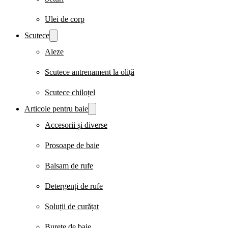
Ulei de corp
Scutece
Aleze
Scutece antrenament la oliță
Scutece chiloțel
Articole pentru baie
Accesorii și diverse
Prosoape de baie
Balsam de rufe
Detergenți de rufe
Soluții de curățat
Burete de baie