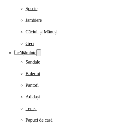
Șosete
Jambiere
Căciuli și Mănuși
Geci
Încălțăminte
Sandale
Balerini
Pantofi
Adidași
Teniși
Papuci de casă