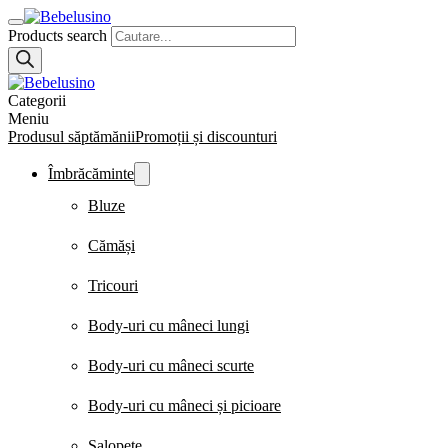
Products search
Categorii
Meniu
Produsul săptămănii
Promoții și discounturi
Îmbrăcăminte
Bluze
Cămăși
Tricouri
Body-uri cu mâneci lungi
Body-uri cu mâneci scurte
Body-uri cu mâneci și picioare
Salopete