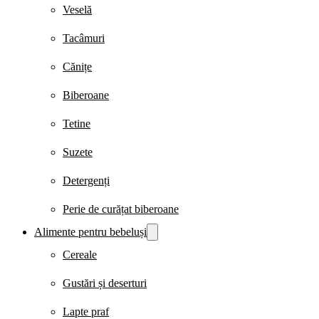
Veselă
Tacâmuri
Cănițe
Biberoane
Tetine
Suzete
Detergenți
Perie de curățat biberoane
Alimente pentru bebeluși
Cereale
Gustări și deserturi
Lapte praf