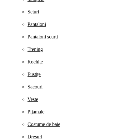
Seturi
Pantaloni
Pantaloni scurți
Trening
Rochițe
Fustițe
Sacouri
Veste
Pijamale
Costume de baie
Dresuri