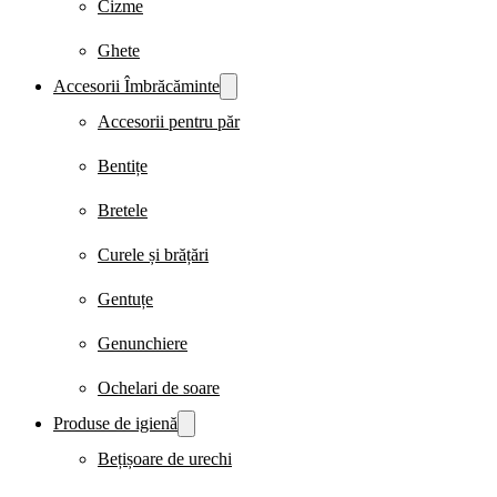
Cizme
Ghete
Accesorii Îmbrăcăminte
Accesorii pentru păr
Bentițe
Bretele
Curele și brățări
Gentuțe
Genunchiere
Ochelari de soare
Produse de igienă
Bețișoare de urechi