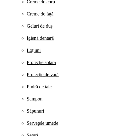
Creme de corp
Creme de față
Geluri de duș
Igienă dentară
Loțiuni
Protecție solară
Protecție de vară
Pudră de talc
Șampon
Săpunuri
Șervețele umede
Seturi