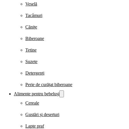
Veselă
Tacâmuri
Cănițe
Biberoane
Tetine
Suzete
Detergenți
Perie de curățat biberoane
Alimente pentru bebeluși
Cereale
Gustări și deserturi
Lapte praf