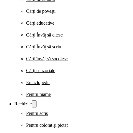
Cărți de povești
Cărți educative
Cărți Învăț să citesc
Cărți Învăț să scriu
Cărți învăț să socotesc
Cărți senzoriale
Enciclopedii
Pentru mame
Rechizite
Pentru scris
Pentru colorat și pictat