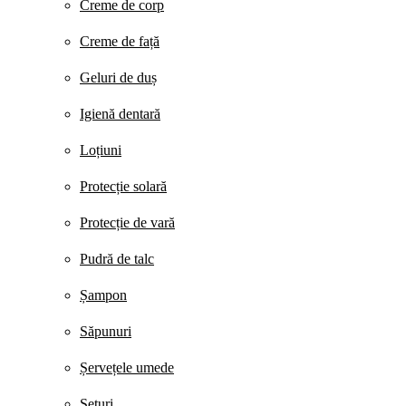
Creme de corp
Creme de față
Geluri de duș
Igienă dentară
Loțiuni
Protecție solară
Protecție de vară
Pudră de talc
Șampon
Săpunuri
Șervețele umede
Seturi