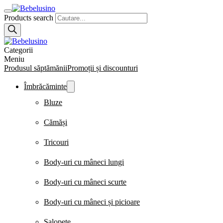
Products search
Categorii
Meniu
Produsul săptămănii
Promoții și discounturi
Îmbrăcăminte
Bluze
Cămăși
Tricouri
Body-uri cu mâneci lungi
Body-uri cu mâneci scurte
Body-uri cu mâneci și picioare
Salopete