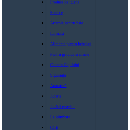
Produse de igienă
Scutece
Articole pentru baie
La masă
Alimente pentru bebeluși
Pentru gravide si mame
Camera Copilului
Siguranță
Aparatură
Jucării
Jucării exterior
La plimbare
Cărți