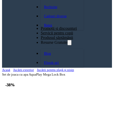
Rechizite
Cadouri diverse
Botez
Promoții și discounturi
Servicii pentru copii
Produsul săptămănii
Resurse Gratuite
Blog
Ebook-uri
Acasă
Jucării exterior
Jucării pentru plajă și nisip
Set de joaca cu apa AquaPlay Mega Lock Box
-38%
-38%