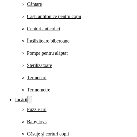
Cântare
Căști antifonice pentru copii
Centuri anticolici
Încălzitoare biberoane
Pompe pentru alăptat
Sterilizatoare
Termosuri
Termometre
Jucării
Puzzle-uri
Baby toys
Căsuțe și corturi copii