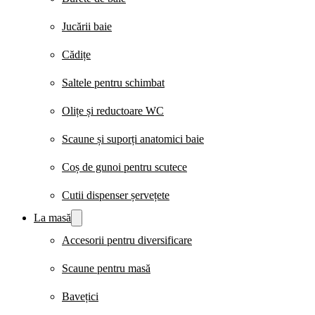
Jucării baie
Cădițe
Saltele pentru schimbat
Olițe și reductoare WC
Scaune și suporți anatomici baie
Coș de gunoi pentru scutece
Cutii dispenser șervețete
La masă
Accesorii pentru diversificare
Scaune pentru masă
Bavețici