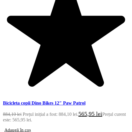
Bicicleta copii Dino Bikes 12″ Paw Patrol
565,95
lei
884,10
lei
Prețul inițial a fost: 884,10 lei.
Prețul curent
este: 565,95 lei.
Adaugă în coș