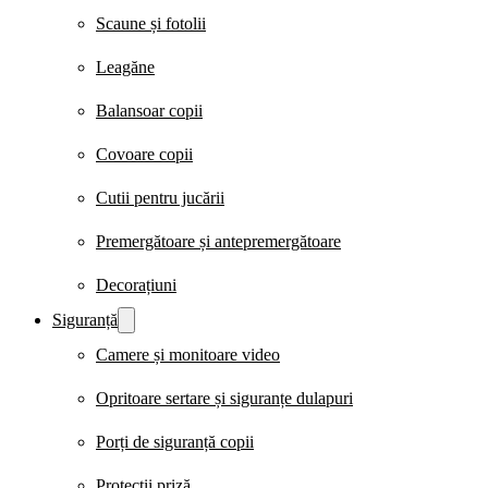
Scaune și fotolii
Leagăne
Balansoar copii
Covoare copii
Cutii pentru jucării
Premergătoare și antepremergătoare
Decorațiuni
Siguranță
Camere și monitoare video
Opritoare sertare și siguranțe dulapuri
Porți de siguranță copii
Protecții priză