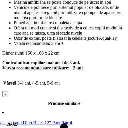
Masina amfibiana se poate conduce de pe uscat in apa
Vehiculele pot trece prin sistemul popular de blocare, unde
nivelul apei este reglabil prin utilizarea pompei de apa si prin
mutarea portilor de blocare
Puneti apa in miscare cu paleta de apa
Ofera un mod creativ si distractiv de a educa copiii modul in
care apa se misca, urca si scade nivelu
Usor de extins, poate fi atasat la celelalte jocuri AquaPlay
Varsta recomandata: 3 ani +
Dimensiuni: 150 x 160 x 22 cm
Contraindicat copiilor mai mici de 3 ani.
Varsta recomandata spre utilizare: +3 ani
Vârstă
3-4 ani, 4-5 ani, 5-6 ani
›
Produse similare
-36%
-36%