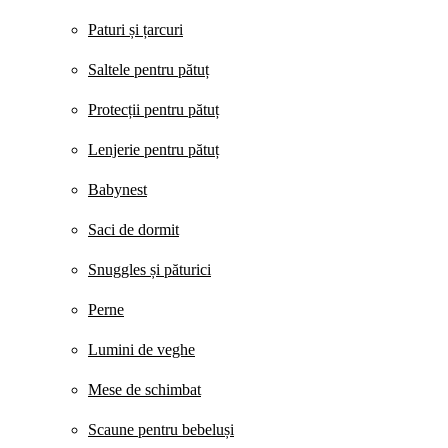
Paturi și țarcuri
Saltele pentru pătuț
Protecții pentru pătuț
Lenjerie pentru pătuț
Babynest
Saci de dormit
Snuggles și păturici
Perne
Lumini de veghe
Mese de schimbat
Scaune pentru bebeluși