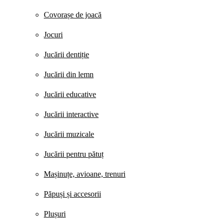
Covorașe de joacă
Jocuri
Jucării dentiție
Jucării din lemn
Jucării educative
Jucării interactive
Jucării muzicale
Jucării pentru pătuț
Mașinuțe, avioane, trenuri
Păpuși și accesorii
Plușuri