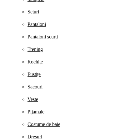
Seturi
Pantaloni
Pantaloni scurți
Trening
Rochițe
Fustițe
Sacouri
Veste
Pijamale
Costume de baie
Dresuri