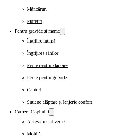
Mâncăruri
Piureuri
Pentru gravide si mame
Îngrijire intimă
Îngrijirea sânilor
Perne pentru alăptare
Perne pentru gravide
Centuri
Sutiene alăptare și lenjerie confort
Camera Copilului
Accesorii și diverse
Mobilă