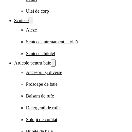
Ulei de corp
Scutece
Aleze
Scutece antrenament la oliță
Scutece chiloțel
Articole pentru baie
Accesorii și diverse
Prosoape de baie
Balsam de rufe
Detergenți de rufe
Soluții de curățat
Burete de baie