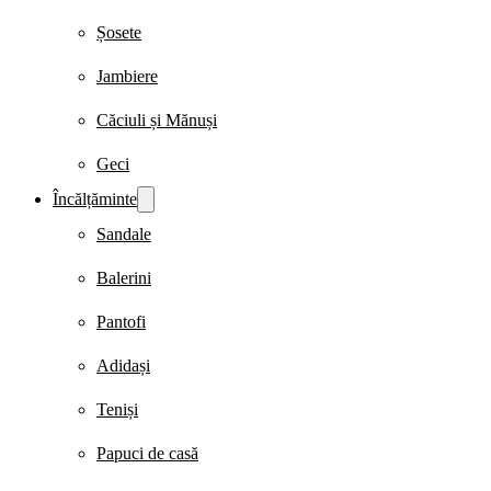
Șosete
Jambiere
Căciuli și Mănuși
Geci
Încălțăminte
Sandale
Balerini
Pantofi
Adidași
Teniși
Papuci de casă