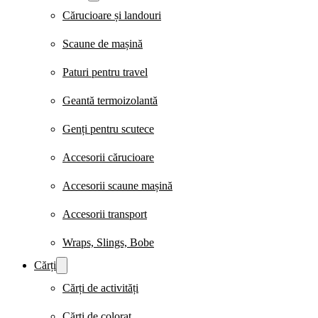
Cărucioare și landouri
Scaune de mașină
Paturi pentru travel
Geantă termoizolantă
Genți pentru scutece
Accesorii cărucioare
Accesorii scaune mașină
Accesorii transport
Wraps, Slings, Bobe
Cărți
Cărți de activități
Cărți de colorat