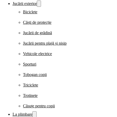
Jucării exterior
Biciclete
Căști de protecție
Jucării de grădină
Jucării pentru plajă și nisip
Vehicole electrice
Sporturi
Tobogan copii
Triciclete
Trotinete
Căsuțe pentru copii
La plimbare