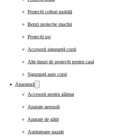
Protecții colțuri mobilă
Benzi protecție muchii
Protecții uși
Accesorii siguranță copii
Alte tipuri de protecții pentru casă
Siguranță auto copii
Aparatură
Accesorii pentru alăptat
Aparate aerosoli
Aparate de gătit
Aspiratoare nazale