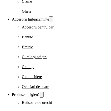
Cizme
Ghete
Accesorii Îmbrăcăminte
Accesorii pentru păr
Bentițe
Bretele
Curele și brățări
Gentuțe
Genunchiere
Ochelari de soare
Produse de igienă
Bețișoare de urechi