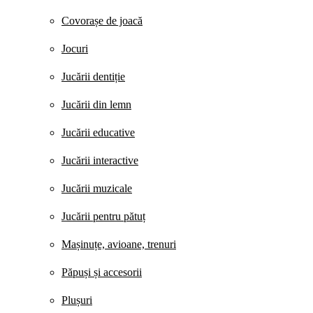
Covorașe de joacă
Jocuri
Jucării dentiție
Jucării din lemn
Jucării educative
Jucării interactive
Jucării muzicale
Jucării pentru pătuț
Mașinuțe, avioane, trenuri
Păpuși și accesorii
Plușuri