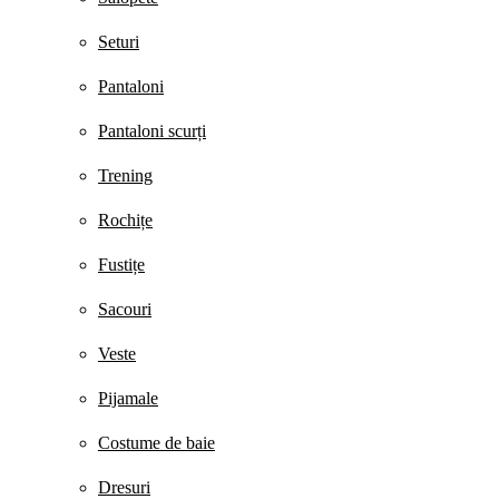
Seturi
Pantaloni
Pantaloni scurți
Trening
Rochițe
Fustițe
Sacouri
Veste
Pijamale
Costume de baie
Dresuri