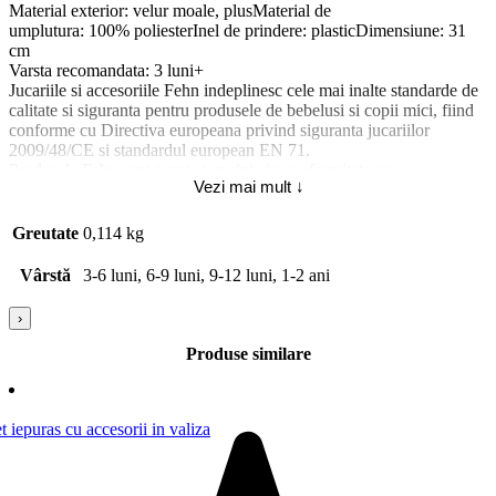
Material exterior: velur moale, plusMaterial de
umplutura: 100% poliesterInel de prindere: plasticDimensiune: 31
cm
Varsta recomandata: 3 luni+
Jucariile si accesoriile Fehn indeplinesc cele mai inalte standarde de
calitate si siguranta pentru produsele de bebelusi si copii mici, fiind
conforme cu Directiva europeana privind siguranta jucariilor
2009/48/CE si standardul european EN 71.
Produsele Fehn sunt testate temeinic in conformitate cu:
Vezi mai mult ↓
EN 71-1 (Proprietati mecanice si fizice)
EN 71-2 (Inflamabilitate)
Greutate
0,114 kg
EN 71-3 (Migrarea anumitor elemente)
EN 71-9:2005 (Compusi chimici organici).
Vârstă
3-6 luni, 6-9 luni, 9-12 luni, 1-2 ani
Atentie! Nu lasati ambalajele jucariilor/produselor la indemana
›
copiilor. Indepartati orice ambalaj al jucariei/produsului inainte de a
da jucaria/produsul copilului. Va rugam sa supravegheati copilul in
Produse similare
timp ce se joaca/foloseste acest produs. Pastrati instructiunile si
etichetele pentru referinte viitoare. Pastrati jucaria/produsul departe
de foc, feriti jucaria/produsul de temperaturi ridicate si umiditate.
Tip produs: [5704]: Jucarie interactiva; Pentru | 9084: Baieti;