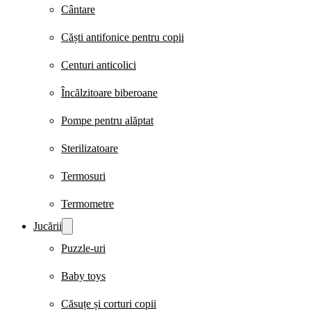
Cântare
Căști antifonice pentru copii
Centuri anticolici
Încălzitoare biberoane
Pompe pentru alăptat
Sterilizatoare
Termosuri
Termometre
Jucării
Puzzle-uri
Baby toys
Căsuțe și corturi copii