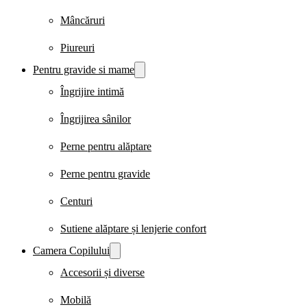
Mâncăruri
Piureuri
Pentru gravide si mame
Îngrijire intimă
Îngrijirea sânilor
Perne pentru alăptare
Perne pentru gravide
Centuri
Sutiene alăptare și lenjerie confort
Camera Copilului
Accesorii și diverse
Mobilă