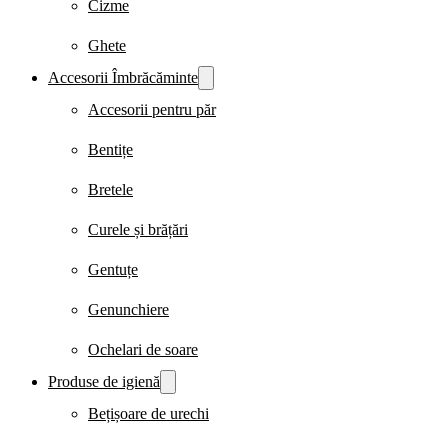
Cizme
Ghete
Accesorii Îmbrăcăminte
Accesorii pentru păr
Bentițe
Bretele
Curele și brățări
Gentuțe
Genunchiere
Ochelari de soare
Produse de igienă
Bețișoare de urechi