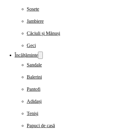
Șosete
Jambiere
Căciuli și Mănuși
Geci
Încălțăminte
Sandale
Balerini
Pantofi
Adidași
Teniși
Papuci de casă