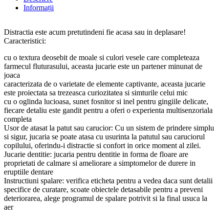
Informații
Distractia este acum pretutindeni fie acasa sau in deplasare!
Caracteristici:
cu o textura deosebit de moale si culori vesele care completeaza
farmecul fluturasului, aceasta jucarie este un partener minunat de
joaca
caracterizata de o varietate de elemente captivante, aceasta jucarie
este proiectata sa trezeasca curiozitatea si simturile celui mic
cu o oglinda lucioasa, sunet fosnitor si inel pentru gingiile delicate,
fiecare detaliu este gandit pentru a oferi o experienta multisenzoriala
completa
Usor de atasat la patut sau carucior: Cu un sistem de prindere simplu
si sigur, jucaria se poate atasa cu usurinta la patutul sau caruciorul
copilului, oferindu-i distractie si confort in orice moment al zilei.
Jucarie dentitie: jucaria pentru dentitie in forma de floare are
proprietati de calmare si ameliorare a simptomelor de durere in
eruptiile dentare
Instructiuni spalare: verifica eticheta pentru a vedea daca sunt detalii
specifice de curatare, scoate obiectele detasabile pentru a preveni
deteriorarea, alege programul de spalare potrivit si la final usuca la
aer