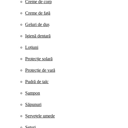
Creme de corp
Creme de față
Geluri de duș
Igienă dentară
Loțiuni
Protecție solară
Protecție de vară
Pudră de talc
Șampon
Săpunuri
Șervețele umede
Seturi