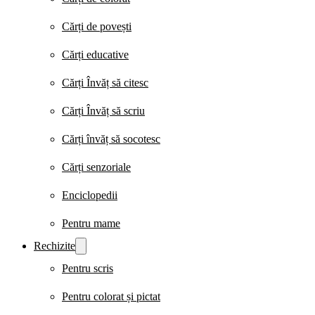
Cărți de povești
Cărți educative
Cărți Învăț să citesc
Cărți Învăț să scriu
Cărți învăț să socotesc
Cărți senzoriale
Enciclopedii
Pentru mame
Rechizite
Pentru scris
Pentru colorat și pictat