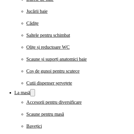
Jucării baie
Cădițe
Saltele pentru schimbat
Olițe și reductoare WC
Scaune și suporți anatomici baie
Coș de gunoi pentru scutece
Cutii dispenser șervețete
La masă
Accesorii pentru diversificare
Scaune pentru masă
Bavețici