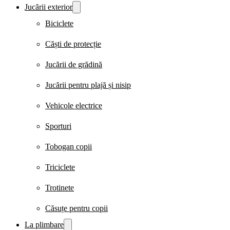
Jucării exterior
Biciclete
Căști de protecție
Jucării de grădină
Jucării pentru plajă și nisip
Vehicole electrice
Sporturi
Tobogan copii
Triciclete
Trotinete
Căsuțe pentru copii
La plimbare