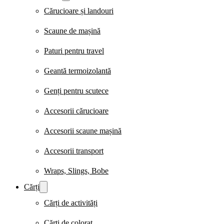
Cărucioare și landouri
Scaune de mașină
Paturi pentru travel
Geantă termoizolantă
Genți pentru scutece
Accesorii cărucioare
Accesorii scaune mașină
Accesorii transport
Wraps, Slings, Bobe
Cărți
Cărți de activități
Cărți de colorat