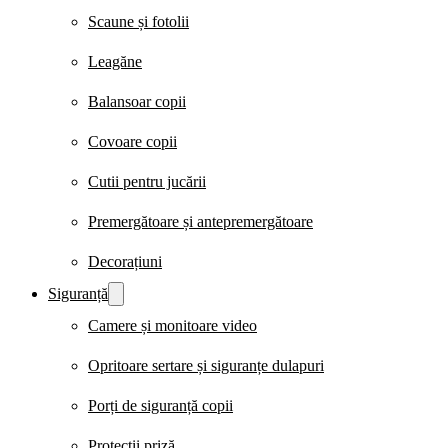
Scaune și fotolii
Leagăne
Balansoar copii
Covoare copii
Cutii pentru jucării
Premergătoare și antepremergătoare
Decorațiuni
Siguranță
Camere și monitoare video
Opritoare sertare și siguranțe dulapuri
Porți de siguranță copii
Protecții priză