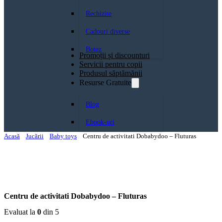
Rechizite
Cadouri diverse
Botez
Promoții și discounturi
Servicii pentru copii
Produsul săptămănii
Resurse Gratuite
Blog
Ebook-uri
Acasă
Jucării
Baby toys
Centru de activitati Dobabydoo – Fluturas
Centru de activitati Dobabydoo – Fluturas
Evaluat la
0
din 5