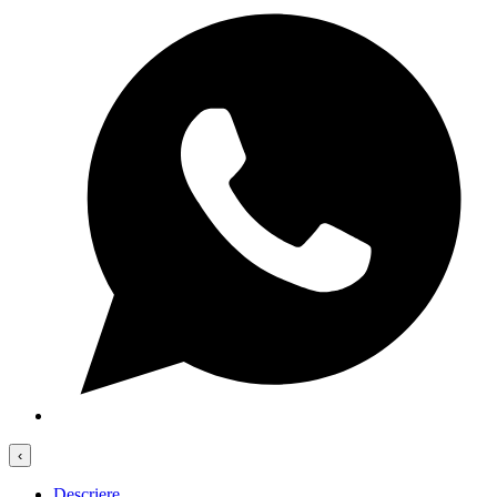
‹
Descriere