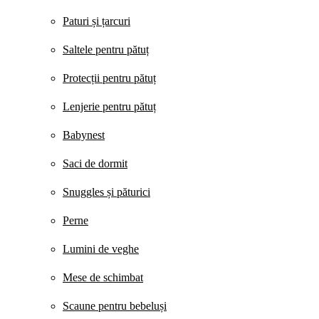
Paturi și țarcuri
Saltele pentru pătuț
Protecții pentru pătuț
Lenjerie pentru pătuț
Babynest
Saci de dormit
Snuggles și păturici
Perne
Lumini de veghe
Mese de schimbat
Scaune pentru bebeluși