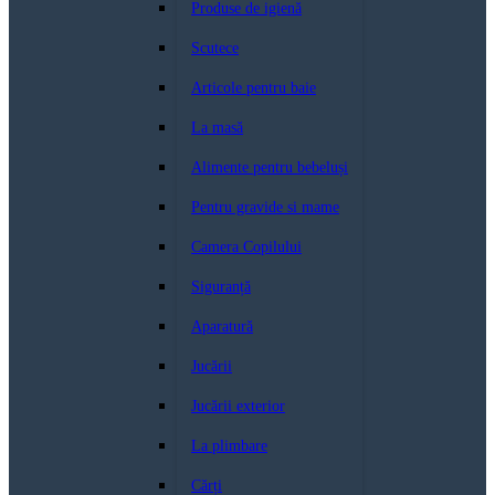
Produse de igienă
Scutece
Articole pentru baie
La masă
Alimente pentru bebeluși
Pentru gravide si mame
Camera Copilului
Siguranță
Aparatură
Jucării
Jucării exterior
La plimbare
Cărți