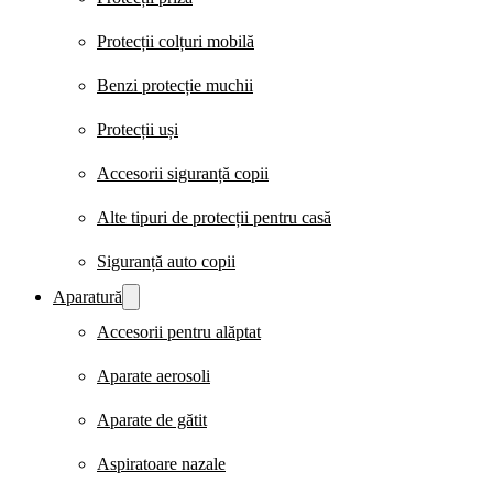
Protecții colțuri mobilă
Benzi protecție muchii
Protecții uși
Accesorii siguranță copii
Alte tipuri de protecții pentru casă
Siguranță auto copii
Aparatură
Accesorii pentru alăptat
Aparate aerosoli
Aparate de gătit
Aspiratoare nazale