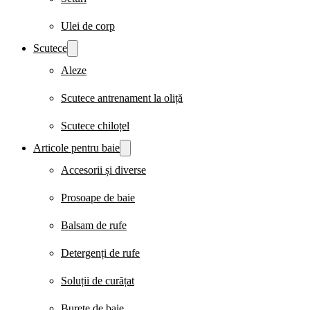
Ulei de corp
Scutece
Aleze
Scutece antrenament la oliță
Scutece chiloțel
Articole pentru baie
Accesorii și diverse
Prosoape de baie
Balsam de rufe
Detergenți de rufe
Soluții de curățat
Burete de baie