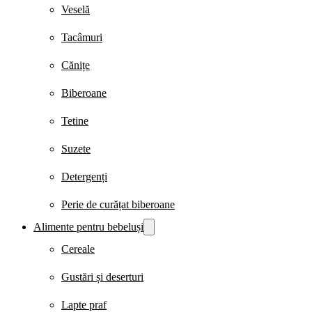
Veselă
Tacâmuri
Cănițe
Biberoane
Tetine
Suzete
Detergenți
Perie de curățat biberoane
Alimente pentru bebeluși
Cereale
Gustări și deserturi
Lapte praf