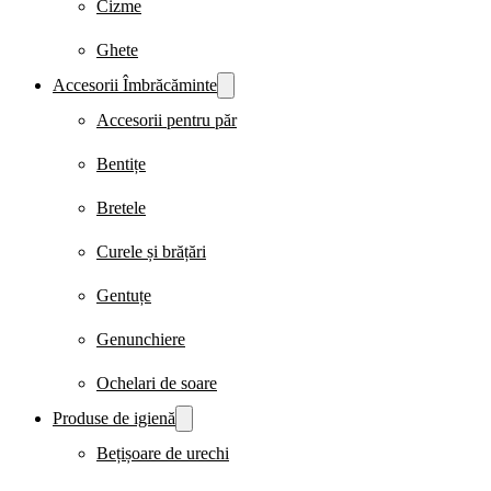
Cizme
Ghete
Accesorii Îmbrăcăminte
Accesorii pentru păr
Bentițe
Bretele
Curele și brățări
Gentuțe
Genunchiere
Ochelari de soare
Produse de igienă
Bețișoare de urechi