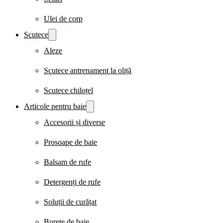
Ulei de corp
Scutece
Aleze
Scutece antrenament la oliță
Scutece chiloțel
Articole pentru baie
Accesorii și diverse
Prosoape de baie
Balsam de rufe
Detergenți de rufe
Soluții de curățat
Burete de baie