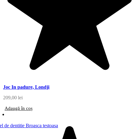
Joc In padure, Londji
209,00
lei
Adaugă în coș