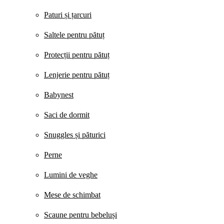
Paturi și țarcuri
Saltele pentru pătuț
Protecții pentru pătuț
Lenjerie pentru pătuț
Babynest
Saci de dormit
Snuggles și păturici
Perne
Lumini de veghe
Mese de schimbat
Scaune pentru bebeluși