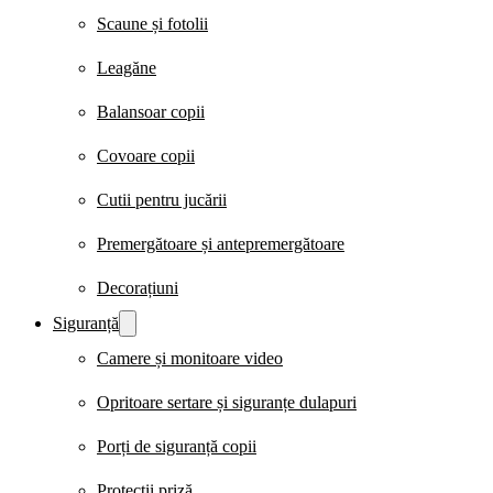
Scaune și fotolii
Leagăne
Balansoar copii
Covoare copii
Cutii pentru jucării
Premergătoare și antepremergătoare
Decorațiuni
Siguranță
Camere și monitoare video
Opritoare sertare și siguranțe dulapuri
Porți de siguranță copii
Protecții priză