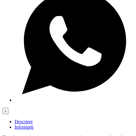
‹
Descriere
Informații