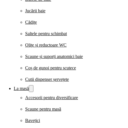
Jucării baie
Cădițe
Saltele pentru schimbat
Olițe și reductoare WC
Scaune și suporți anatomici baie
Coș de gunoi pentru scutece
Cutii dispenser șervețete
La masă
Accesorii pentru diversificare
Scaune pentru masă
Bavețici