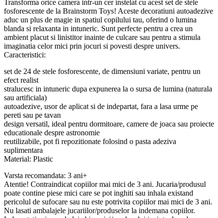
Transforma orice camera intr-un cer instelat cu acest set de stele
fosforescente de la Brainstorm Toys! Aceste decoratiuni autoadezive
aduc un plus de magie in spatiul copilului tau, oferind o lumina
blanda si relaxanta in intuneric. Sunt perfecte pentru a crea un
ambient placut si linistitor inainte de culcare sau pentru a stimula
imaginatia celor mici prin jocuri si povesti despre univers.
Caracteristici:
set de 24 de stele fosforescente, de dimensiuni variate, pentru un
efect realist
stralucesc in intuneric dupa expunerea la o sursa de lumina (naturala
sau artificiala)
autoadezive, usor de aplicat si de indepartat, fara a lasa urme pe
pereti sau pe tavan
design versatil, ideal pentru dormitoare, camere de joaca sau proiecte
educationale despre astronomie
reutilizabile, pot fi repozitionate folosind o pasta adeziva
suplimentara
Material: Plastic
Varsta recomandata: 3 ani+
Atentie! Contraindicat copiilor mai mici de 3 ani. Jucaria/produsul
poate contine piese mici care se pot inghiti sau inhala existand
pericolul de sufocare sau nu este potrivita copiilor mai mici de 3 ani.
Nu lasati ambalajele jucariilor/produselor la indemana copiilor.