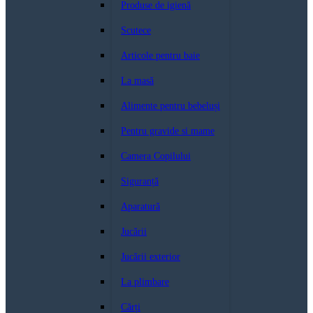
Produse de igienă
Scutece
Articole pentru baie
La masă
Alimente pentru bebeluși
Pentru gravide si mame
Camera Copilului
Siguranță
Aparatură
Jucării
Jucării exterior
La plimbare
Cărți