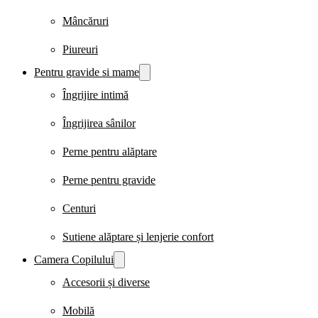
Mâncăruri
Piureuri
Pentru gravide si mame
Îngrijire intimă
Îngrijirea sânilor
Perne pentru alăptare
Perne pentru gravide
Centuri
Sutiene alăptare și lenjerie confort
Camera Copilului
Accesorii și diverse
Mobilă