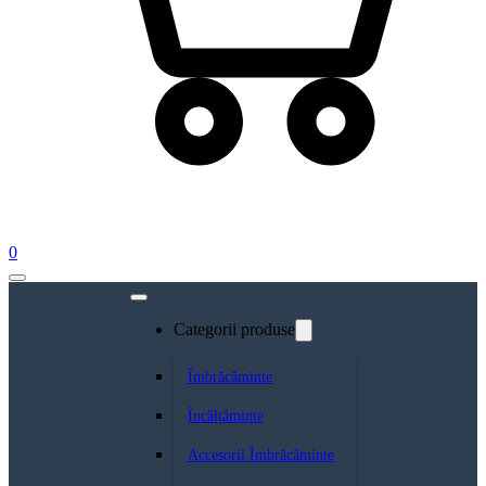
0
Categorii produse
Îmbrăcăminte
Încălțăminte
Accesorii Îmbrăcăminte