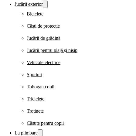
Jucării exterior
Biciclete
Căști de protecție
Jucării de grădină
Jucării pentru plajă și nisip
Vehicole electrice
Sporturi
Tobogan copii
Triciclete
Trotinete
Căsuțe pentru copii
La plimbare