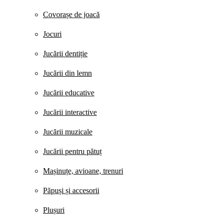
Covorașe de joacă
Jocuri
Jucării dentiție
Jucării din lemn
Jucării educative
Jucării interactive
Jucării muzicale
Jucării pentru pătuț
Mașinuțe, avioane, trenuri
Păpuși și accesorii
Plușuri