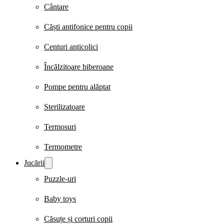
Cântare
Căști antifonice pentru copii
Centuri anticolici
Încălzitoare biberoane
Pompe pentru alăptat
Sterilizatoare
Termosuri
Termometre
Jucării
Puzzle-uri
Baby toys
Căsuțe și corturi copii