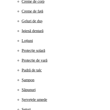
Creme de corp
Creme de față
Geluri de duș
Igienă dentară
Loțiuni
Protecție solară
Protecție de vară
Pudră de talc
Șampon
Săpunuri
Șervețele umede
Seturi