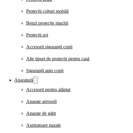
Protecții colțuri mobilă
Benzi protecție muchii
Protecții uși
Accesorii siguranță copii
Alte tipuri de protecții pentru casă
Siguranță auto copii
Aparatură
Accesorii pentru alăptat
Aparate aerosoli
Aparate de gătit
Aspiratoare nazale