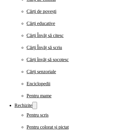
Cărți de povești
Cărți educative
Cărți Învăț să citesc
Cărți Învăț să scriu
Cărți învăț să socotesc
Cărți senzoriale
Enciclopedii
Pentru mame
Rechizite
Pentru scris
Pentru colorat și pictat