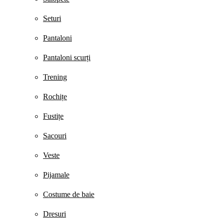
Seturi
Pantaloni
Pantaloni scurți
Trening
Rochițe
Fustițe
Sacouri
Veste
Pijamale
Costume de baie
Dresuri