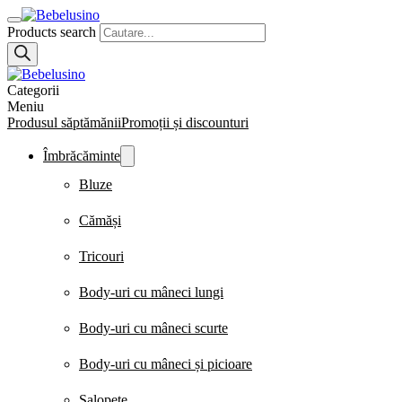
Products search
Categorii
Meniu
Produsul săptămănii
Promoții și discounturi
Îmbrăcăminte
Bluze
Cămăși
Tricouri
Body-uri cu mâneci lungi
Body-uri cu mâneci scurte
Body-uri cu mâneci și picioare
Salopete