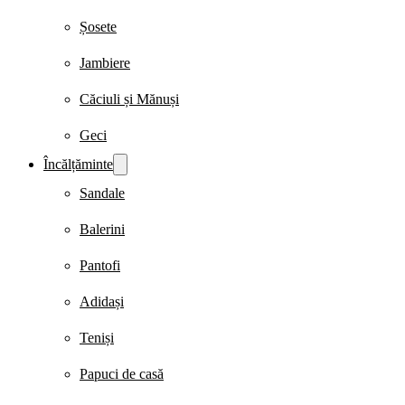
Șosete
Jambiere
Căciuli și Mănuși
Geci
Încălțăminte
Sandale
Balerini
Pantofi
Adidași
Teniși
Papuci de casă