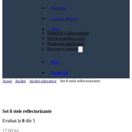
Rechizite
Cadouri diverse
Botez
Promoții și discounturi
Servicii pentru copii
Produsul săptămănii
Resurse Gratuite
Blog
Ebook-uri
Acasă
Jucării
Jucării educative
Set 8 stele reflectorizante
Set 8 stele reflectorizante
Evaluat la
0
din 5
17,00
lei