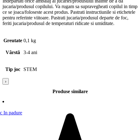
Indepartati orice ambalaj al jucariei/produsului inainte de a da
jucaria/produsul copilului. Va rugam sa supravegheati copilul in timp
ce se joaca/foloseste acest produs. Pastrati instructiunile si etichetele
pentru referinte viitoare. Pastrati jucaria/produsul departe de foc,
feriti jucaria/produsul de temperaturi ridicate si umiditate.
Greutate
0,1 kg
Vârstă
3-4 ani
Tip joc
STEM
›
Produse similare