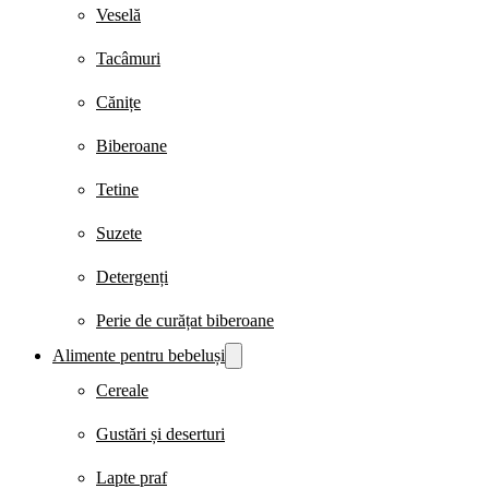
Veselă
Tacâmuri
Cănițe
Biberoane
Tetine
Suzete
Detergenți
Perie de curățat biberoane
Alimente pentru bebeluși
Cereale
Gustări și deserturi
Lapte praf