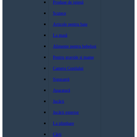
Produse de igienă
Scutece
Articole pentru baie
La masă
Alimente pentru bebeluși
Pentru gravide si mame
Camera Copilului
Siguranță
Aparatură
Jucării
Jucării exterior
La plimbare
Cărți