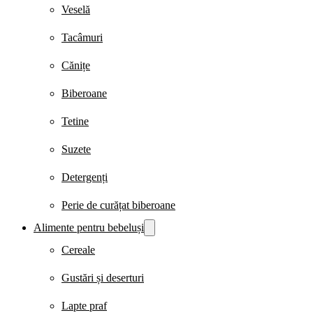
Veselă
Tacâmuri
Cănițe
Biberoane
Tetine
Suzete
Detergenți
Perie de curățat biberoane
Alimente pentru bebeluși
Cereale
Gustări și deserturi
Lapte praf