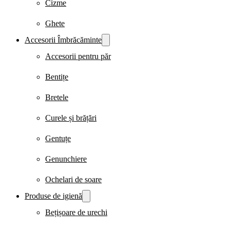
Cizme
Ghete
Accesorii Îmbrăcăminte
Accesorii pentru păr
Bentițe
Bretele
Curele și brățări
Gentuțe
Genunchiere
Ochelari de soare
Produse de igienă
Bețișoare de urechi