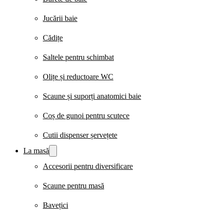
Jucării baie
Cădițe
Saltele pentru schimbat
Olițe și reductoare WC
Scaune și suporți anatomici baie
Coș de gunoi pentru scutece
Cutii dispenser șervețete
La masă
Accesorii pentru diversificare
Scaune pentru masă
Bavețici