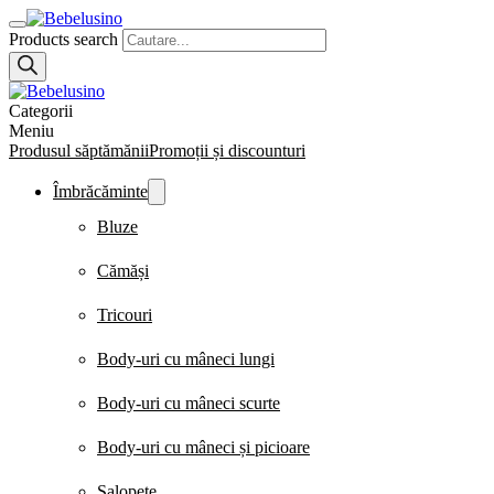
Products search
Categorii
Meniu
Produsul săptămănii
Promoții și discounturi
Îmbrăcăminte
Bluze
Cămăși
Tricouri
Body-uri cu mâneci lungi
Body-uri cu mâneci scurte
Body-uri cu mâneci și picioare
Salopete