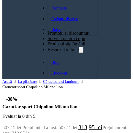
Rechizite
Cadouri diverse
Botez
Promoții și discounturi
Servicii pentru copii
Produsul săptămănii
Resurse Gratuite
Blog
Ebook-uri
Acasă
La plimbare
Cărucioare și landouri
Carucior sport Chipolino Milano lion
-38%
-38%
Carucior sport Chipolino Milano lion
Evaluat la
0
din 5
313,95
lei
507,15
lei
Prețul inițial a fost: 507,15 lei.
Prețul curent