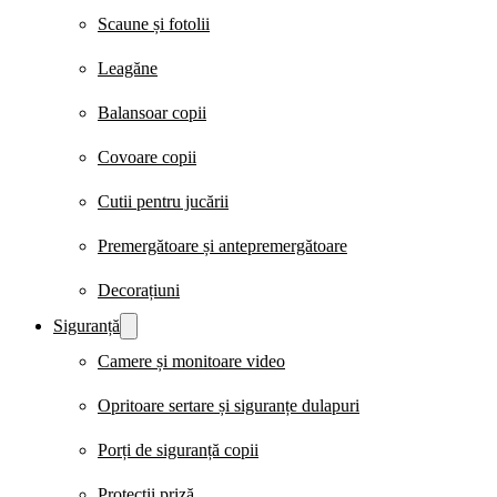
Scaune și fotolii
Leagăne
Balansoar copii
Covoare copii
Cutii pentru jucării
Premergătoare și antepremergătoare
Decorațiuni
Siguranță
Camere și monitoare video
Opritoare sertare și siguranțe dulapuri
Porți de siguranță copii
Protecții priză