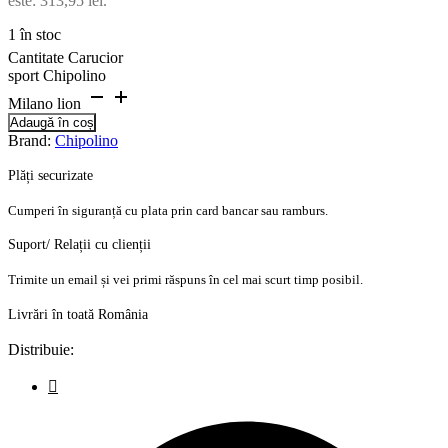
este: 313,95 lei.
1 în stoc
Cantitate Carucior
sport Chipolino
Milano lion
Adaugă în coș
Brand:
Chipolino
Plăți securizate
Cumperi în siguranță cu plata prin card bancar sau ramburs.
Suport/ Relații cu clienții
Trimite un email și vei primi răspuns în cel mai scurt timp posibil.
Livrări în toată România
Distribuie: