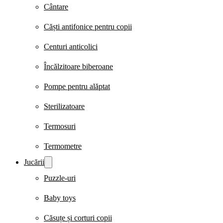
Cântare
Căști antifonice pentru copii
Centuri anticolici
Încălzitoare biberoane
Pompe pentru alăptat
Sterilizatoare
Termosuri
Termometre
Jucării
Puzzle-uri
Baby toys
Căsuțe și corturi copii