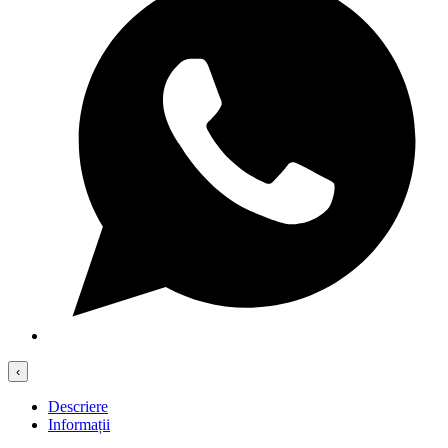
‹
Descriere
Informații