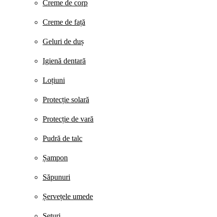
Creme de corp
Creme de față
Geluri de duș
Igienă dentară
Loțiuni
Protecție solară
Protecție de vară
Pudră de talc
Șampon
Săpunuri
Șervețele umede
Seturi