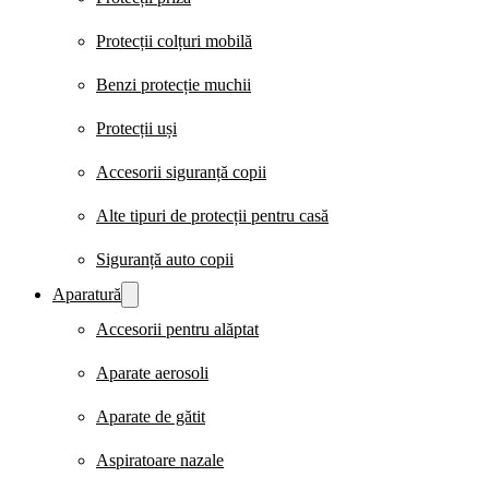
Protecții colțuri mobilă
Benzi protecție muchii
Protecții uși
Accesorii siguranță copii
Alte tipuri de protecții pentru casă
Siguranță auto copii
Aparatură
Accesorii pentru alăptat
Aparate aerosoli
Aparate de gătit
Aspiratoare nazale