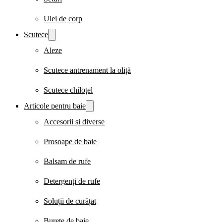
Ulei de corp
Scutece
Aleze
Scutece antrenament la oliță
Scutece chiloțel
Articole pentru baie
Accesorii și diverse
Prosoape de baie
Balsam de rufe
Detergenți de rufe
Soluții de curățat
Burete de baie