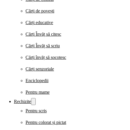
Cărți de povești
Cărți educative
Cărți Învăț să citesc
Cărți Învăț să scriu
Cărți învăț să socotesc
Cărți senzoriale
Enciclopedii
Pentru mame
Rechizite
Pentru scris
Pentru colorat și pictat