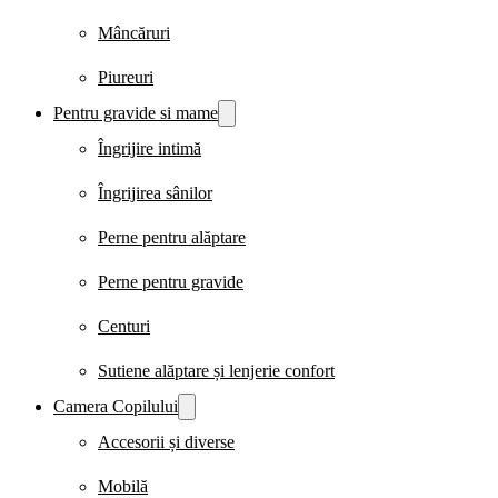
Mâncăruri
Piureuri
Pentru gravide si mame
Îngrijire intimă
Îngrijirea sânilor
Perne pentru alăptare
Perne pentru gravide
Centuri
Sutiene alăptare și lenjerie confort
Camera Copilului
Accesorii și diverse
Mobilă