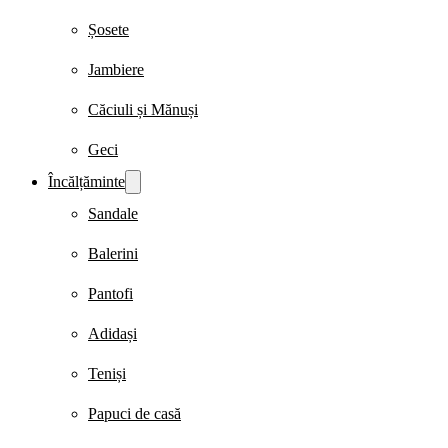
Șosete
Jambiere
Căciuli și Mănuși
Geci
Încălțăminte
Sandale
Balerini
Pantofi
Adidași
Teniși
Papuci de casă