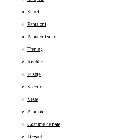
Seturi
Pantaloni
Pantaloni scurți
Trening
Rochițe
Fustițe
Sacouri
Veste
Pijamale
Costume de baie
Dresuri