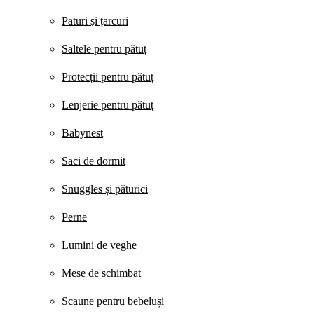
Paturi și țarcuri
Saltele pentru pătuț
Protecții pentru pătuț
Lenjerie pentru pătuț
Babynest
Saci de dormit
Snuggles și păturici
Perne
Lumini de veghe
Mese de schimbat
Scaune pentru bebeluși