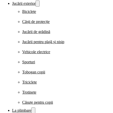
Jucării exterior
Biciclete
Căști de protecție
Jucării de grădină
Jucării pentru plajă și nisip
Vehicole electrice
Sporturi
Tobogan copii
Triciclete
Trotinete
Căsuțe pentru copii
La plimbare