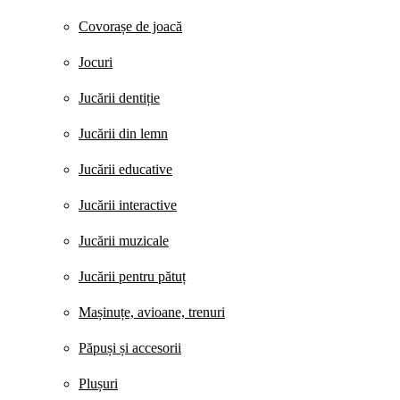
Covorașe de joacă
Jocuri
Jucării dentiție
Jucării din lemn
Jucării educative
Jucării interactive
Jucării muzicale
Jucării pentru pătuț
Mașinuțe, avioane, trenuri
Păpuși și accesorii
Plușuri