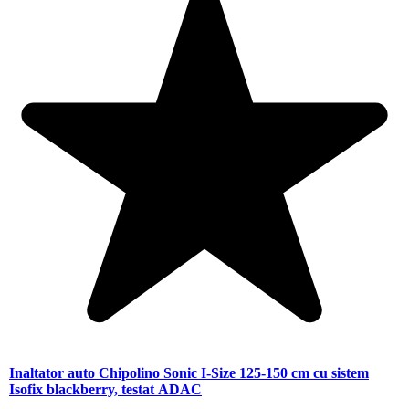
Inaltator auto Chipolino Sonic I-Size 125-150 cm cu sistem
Isofix blackberry, testat ADAC