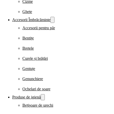
Cizme
Ghete
Accesorii Îmbrăcăminte
Accesorii pentru păr
Bentițe
Bretele
Curele și brățări
Gentuțe
Genunchiere
Ochelari de soare
Produse de igienă
Bețișoare de urechi