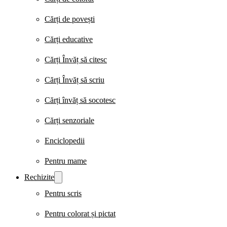
Cărți de povești
Cărți educative
Cărți Învăț să citesc
Cărți Învăț să scriu
Cărți învăț să socotesc
Cărți senzoriale
Enciclopedii
Pentru mame
Rechizite
Pentru scris
Pentru colorat și pictat