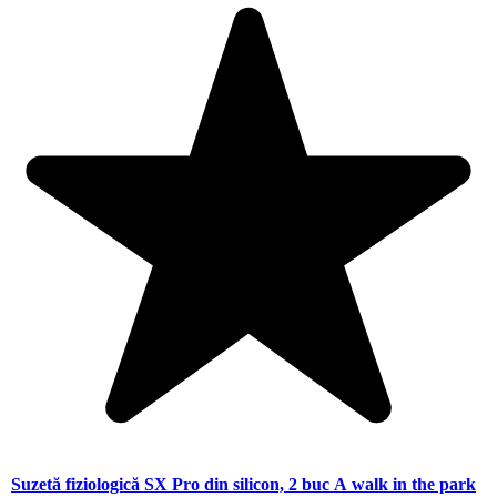
Suzetă fiziologică SX Pro din silicon, 2 buc A walk in the park