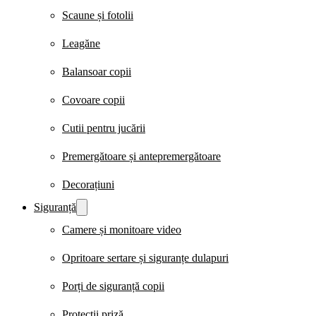
Scaune și fotolii
Leagăne
Balansoar copii
Covoare copii
Cutii pentru jucării
Premergătoare și antepremergătoare
Decorațiuni
Siguranță
Camere și monitoare video
Opritoare sertare și siguranțe dulapuri
Porți de siguranță copii
Protecții priză