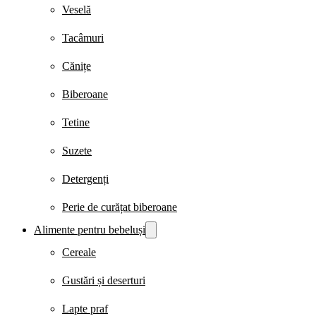
Veselă
Tacâmuri
Cănițe
Biberoane
Tetine
Suzete
Detergenți
Perie de curățat biberoane
Alimente pentru bebeluși
Cereale
Gustări și deserturi
Lapte praf