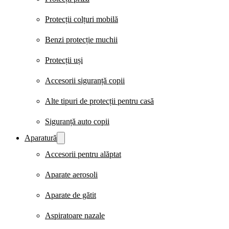
Protecții colțuri mobilă
Benzi protecție muchii
Protecții uși
Accesorii siguranță copii
Alte tipuri de protecții pentru casă
Siguranță auto copii
Aparatură
Accesorii pentru alăptat
Aparate aerosoli
Aparate de gătit
Aspiratoare nazale