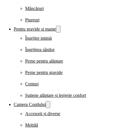
Mâncăruri
Piureuri
Pentru gravide si mame
Îngrijire intimă
Îngrijirea sânilor
Perne pentru alăptare
Perne pentru gravide
Centuri
Sutiene alăptare și lenjerie confort
Camera Copilului
Accesorii și diverse
Mobilă