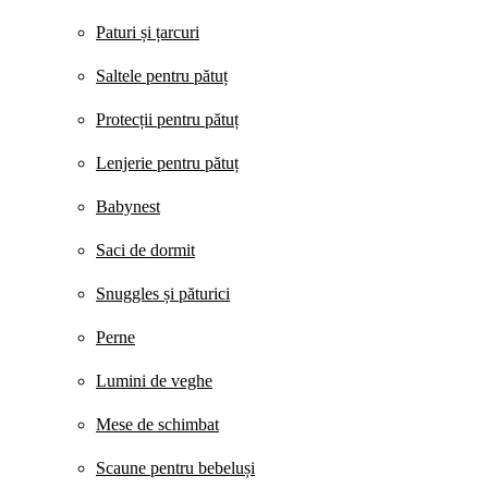
Paturi și țarcuri
Saltele pentru pătuț
Protecții pentru pătuț
Lenjerie pentru pătuț
Babynest
Saci de dormit
Snuggles și păturici
Perne
Lumini de veghe
Mese de schimbat
Scaune pentru bebeluși