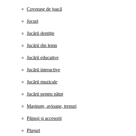
Covorașe de joacă
Jocuri
Jucării dentiție
Jucării din lemn
Jucării educative
Jucării interactive
Jucării muzicale
Jucării pentru pătuț
Mașinuțe, avioane, trenuri
Păpuși și accesorii
Plușuri