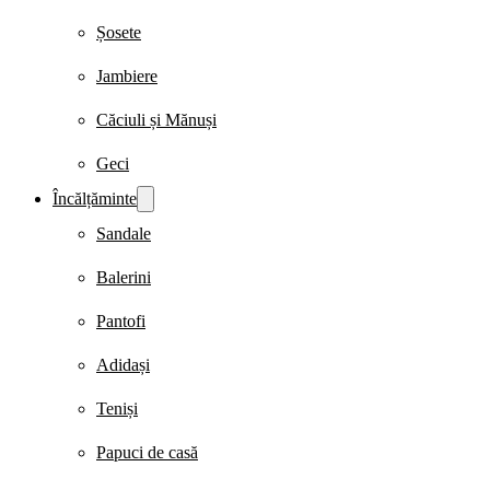
Șosete
Jambiere
Căciuli și Mănuși
Geci
Încălțăminte
Sandale
Balerini
Pantofi
Adidași
Teniși
Papuci de casă