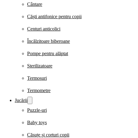
Cântare
Căști antifonice pentru copii
Centuri anticolici
Încălzitoare biberoane
Pompe pentru alăptat
Sterilizatoare
Termosuri
Termometre
Jucării
Puzzle-uri
Baby toys
Căsuțe și corturi copii