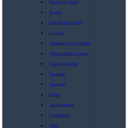
Produse de igienă
Scutece
Articole pentru baie
La masă
Alimente pentru bebeluși
Pentru gravide si mame
Camera Copilului
Siguranță
Aparatură
Jucării
Jucării exterior
La plimbare
Cărți