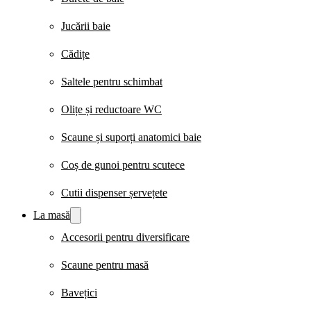
Jucării baie
Cădițe
Saltele pentru schimbat
Olițe și reductoare WC
Scaune și suporți anatomici baie
Coș de gunoi pentru scutece
Cutii dispenser șervețete
La masă
Accesorii pentru diversificare
Scaune pentru masă
Bavețici