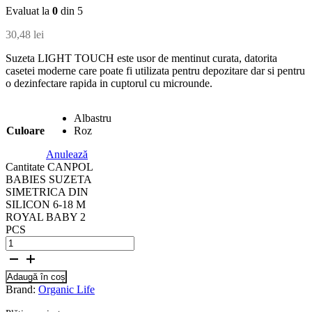
Evaluat la
0
din 5
30,48
lei
Suzeta LIGHT TOUCH este usor de mentinut curata, datorita
casetei moderne care poate fi utilizata pentru depozitare dar si pentru
o dezinfectare rapida in cuptorul cu microunde.
Albastru
Culoare
Roz
Anulează
Cantitate CANPOL
BABIES SUZETA
SIMETRICA DIN
SILICON 6-18 M
ROYAL BABY 2
PCS
Adaugă în coș
Brand:
Organic Life