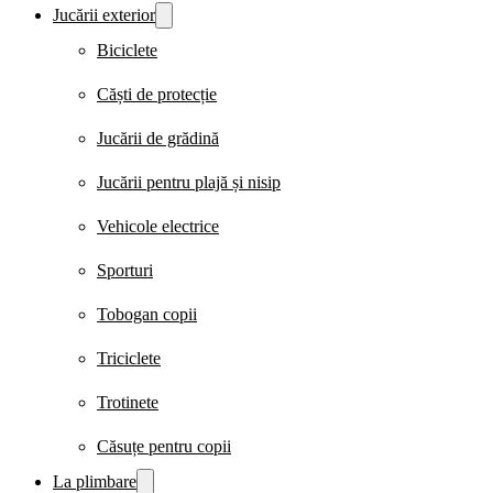
Jucării exterior
Biciclete
Căști de protecție
Jucării de grădină
Jucării pentru plajă și nisip
Vehicole electrice
Sporturi
Tobogan copii
Triciclete
Trotinete
Căsuțe pentru copii
La plimbare