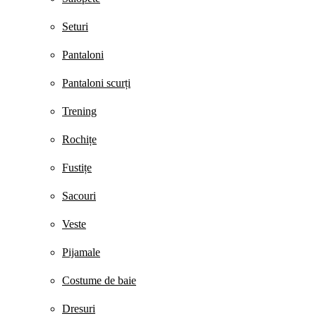
Seturi
Pantaloni
Pantaloni scurți
Trening
Rochițe
Fustițe
Sacouri
Veste
Pijamale
Costume de baie
Dresuri