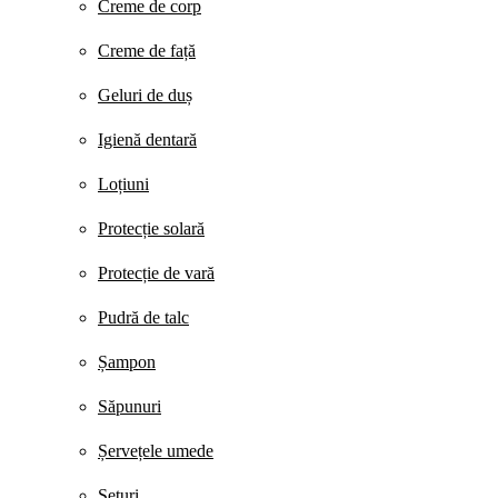
Creme de corp
Creme de față
Geluri de duș
Igienă dentară
Loțiuni
Protecție solară
Protecție de vară
Pudră de talc
Șampon
Săpunuri
Șervețele umede
Seturi