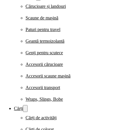
Cărucioare și landouri
Scaune de mașină
Paturi pentru travel
Geantă termoizolantă
Genți pentru scutece
Accesorii cărucioare
Accesorii scaune mașină
Accesorii transport
Wraps, Slings, Bobe
Cărți
Cărți de activități
Cărți de colorat