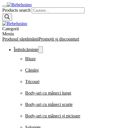
Products search
Categorii
Meniu
Produsul săptămănii
Promoții și discounturi
Îmbrăcăminte
Bluze
Cămăși
Tricouri
Body-uri cu mâneci lungi
Body-uri cu mâneci scurte
Body-uri cu mâneci și picioare
Salopete