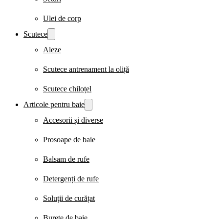
Ulei de corp
Scutece
Aleze
Scutece antrenament la oliță
Scutece chiloțel
Articole pentru baie
Accesorii și diverse
Prosoape de baie
Balsam de rufe
Detergenți de rufe
Soluții de curățat
Burete de baie