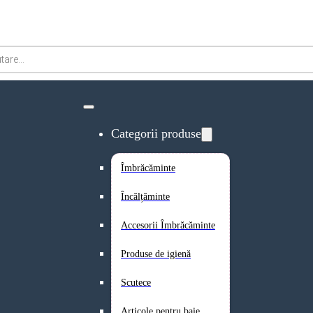
Categorii produse
Îmbrăcăminte
Încălțăminte
Accesorii Îmbrăcăminte
Produse de igienă
Scutece
Articole pentru baie