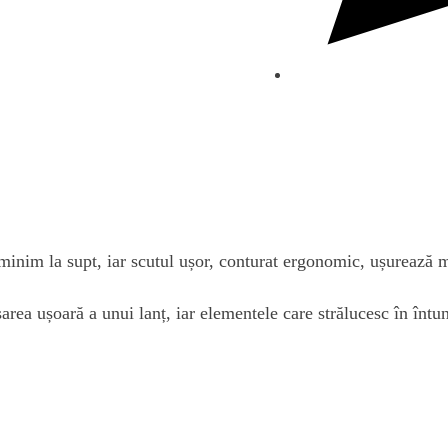
minim la supt, iar scutul ușor, conturat ergonomic, ușurează m
area ușoară a unui lanț, iar elementele care strălucesc în întun