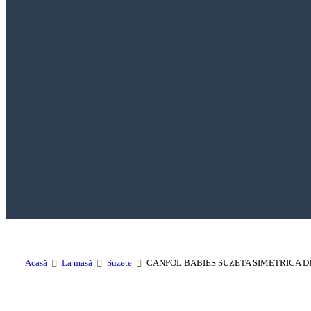
Acasă
La masă
Suzete
CANPOL BABIES SUZETA SIMETRICA DIN SI