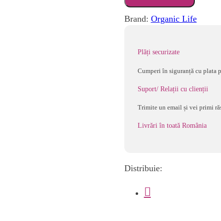
SUZETA
SIMETRICA
Brand:
Organic Life
DIN
SILICON
+18
Plăți securizate
luni
Cumperi în siguranță cu plata p
2
Suport/ Relații cu clienții
buc
fosforescenta
Trimite un email și vei primi ră
Sleepy
Livrări în toată România
Koala
Distribuie: