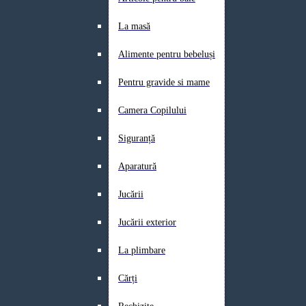
La masă
Alimente pentru bebeluși
Pentru gravide si mame
Camera Copilului
Siguranță
Aparatură
Jucării
Jucării exterior
La plimbare
Cărți