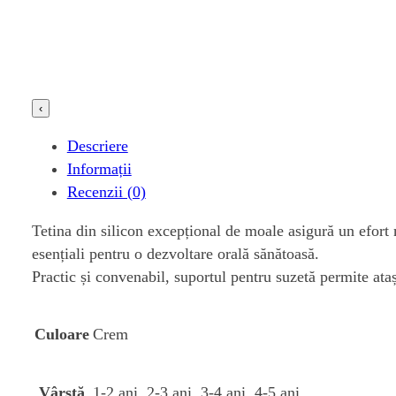
‹
Descriere
Informații
Recenzii (0)
Tetina din silicon excepțional de moale asigură un efort 
esențiali pentru o dezvoltare orală sănătoasă.
Practic și convenabil, suportul pentru suzetă permite ataș
Crem
Culoare
1-2 ani, 2-3 ani, 3-4 ani, 4-5 ani
Vârstă