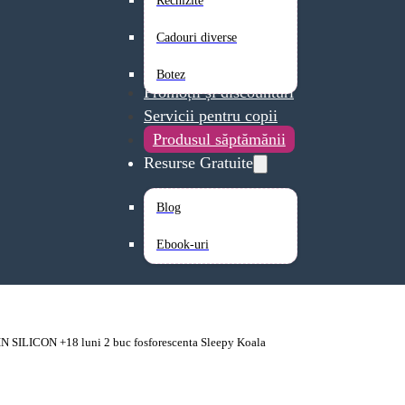
Rechizite
Cadouri diverse
Botez
Promoții și discounturi
Servicii pentru copii
Produsul săptămănii
Resurse Gratuite
Blog
Ebook-uri
LICON +18 luni 2 buc fosforescenta Sleepy Koala