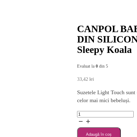
CANPOL BAB
DIN SILICON +
Sleepy Koala
Evaluat la
0
din 5
33,42
lei
Suzetele Light Touch sunt c
celor mai mici bebeluși.
Cantitate
CANPOL
BABIES
Adaugă în coș