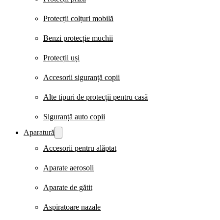
Protecții colțuri mobilă
Benzi protecție muchii
Protecții uși
Accesorii siguranță copii
Alte tipuri de protecții pentru casă
Siguranță auto copii
Aparatură
Accesorii pentru alăptat
Aparate aerosoli
Aparate de gătit
Aspiratoare nazale