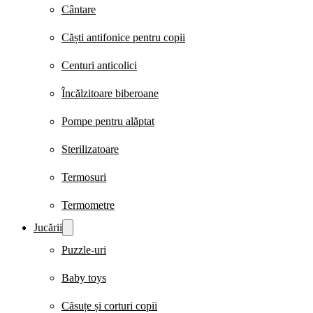
Cântare
Căști antifonice pentru copii
Centuri anticolici
Încălzitoare biberoane
Pompe pentru alăptat
Sterilizatoare
Termosuri
Termometre
Jucării
Puzzle-uri
Baby toys
Căsuțe și corturi copii