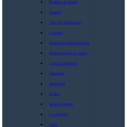
Produse de igienă
Scutece
Articole pentru baie
La masă
Alimente pentru bebeluși
Pentru gravide si mame
Camera Copilului
Siguranță
Aparatură
Jucării
Jucării exterior
La plimbare
Cărți