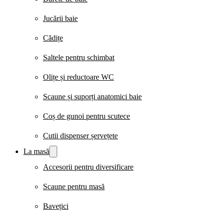
Jucării baie
Cădițe
Saltele pentru schimbat
Olițe și reductoare WC
Scaune și suporți anatomici baie
Coș de gunoi pentru scutece
Cutii dispenser șervețete
La masă
Accesorii pentru diversificare
Scaune pentru masă
Bavețici