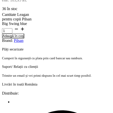
este: 103,95 lei.
36 în stoc
Cantitate Leagan
pentru copii Pilsan
Big Swing blue
Adaugă în coș
Brand:
Pilsan
Plăți securizate
Cumperi în siguranță cu plata prin card bancar sau ramburs.
Suport/ Relații cu clienții
Trimite un email și vei primi răspuns în cel mai scurt timp posibil.
Livrări în toată România
Distribuie: