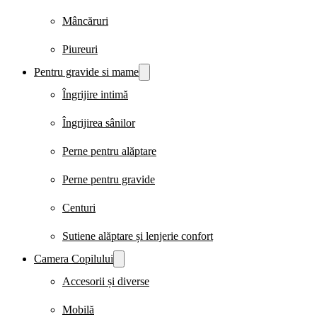
Mâncăruri
Piureuri
Pentru gravide si mame
Îngrijire intimă
Îngrijirea sânilor
Perne pentru alăptare
Perne pentru gravide
Centuri
Sutiene alăptare și lenjerie confort
Camera Copilului
Accesorii și diverse
Mobilă