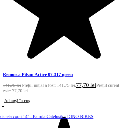
Remorca Pilsan Active 07-317 green
77,70
lei
141,75
lei
Prețul inițial a fost: 141,75 lei.
Prețul curent
este: 77,70 lei.
Adaugă în coș