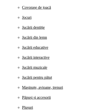
Covorașe de joacă
Jocuri
Jucării dentiție
Jucării din lemn
Jucării educative
Jucării interactive
Jucării muzicale
Jucării pentru pătuț
Mașinuțe, avioane, trenuri
Păpuși și accesorii
Plușuri