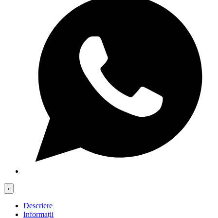
‹
Descriere
Informații