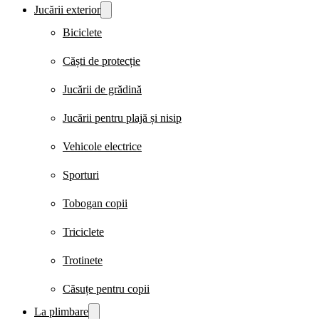
Jucării exterior
Biciclete
Căști de protecție
Jucării de grădină
Jucării pentru plajă și nisip
Vehicole electrice
Sporturi
Tobogan copii
Triciclete
Trotinete
Căsuțe pentru copii
La plimbare