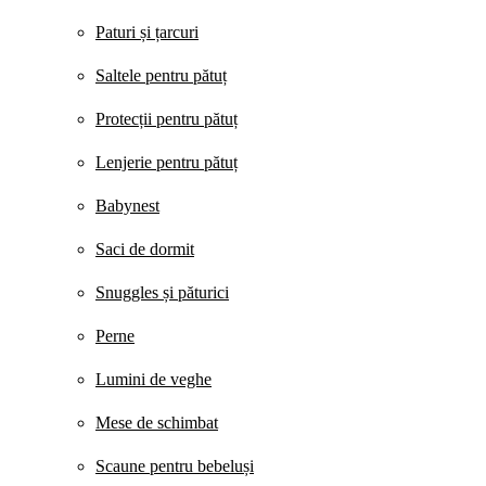
Paturi și țarcuri
Saltele pentru pătuț
Protecții pentru pătuț
Lenjerie pentru pătuț
Babynest
Saci de dormit
Snuggles și păturici
Perne
Lumini de veghe
Mese de schimbat
Scaune pentru bebeluși