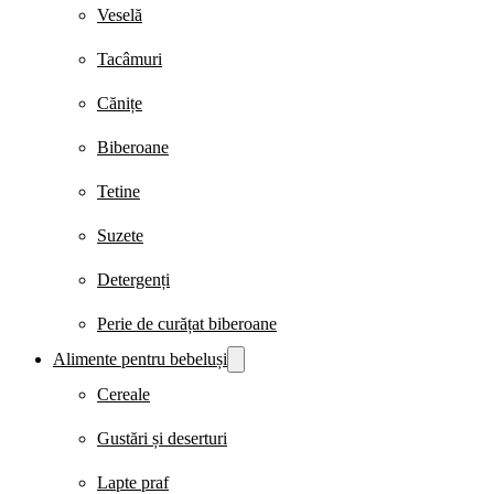
Veselă
Tacâmuri
Cănițe
Biberoane
Tetine
Suzete
Detergenți
Perie de curățat biberoane
Alimente pentru bebeluși
Cereale
Gustări și deserturi
Lapte praf