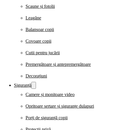
Scaune și fotolii
Leagăne
Balansoar copii
Covoare copii
Cutii pentru jucării
Premergătoare și antepremergătoare
Decorațiuni
Siguranță
Camere și monitoare video
Opritoare sertare și siguranțe dulapuri
Porți de siguranță copii
Protecții priză