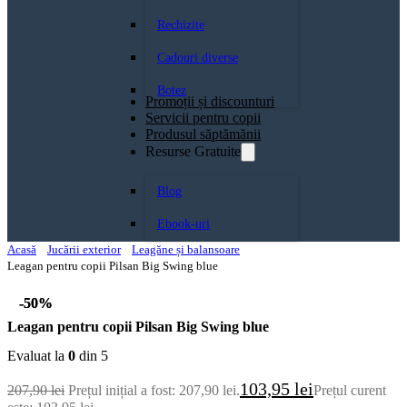
Rechizite
Cadouri diverse
Botez
Promoții și discounturi
Servicii pentru copii
Produsul săptămănii
Resurse Gratuite
Blog
Ebook-uri
Acasă
Jucării exterior
Leagăne și balansoare
Leagan pentru copii Pilsan Big Swing blue
-50%
-50%
Leagan pentru copii Pilsan Big Swing blue
Evaluat la
0
din 5
103,95
lei
207,90
lei
Prețul inițial a fost: 207,90 lei.
Prețul curent