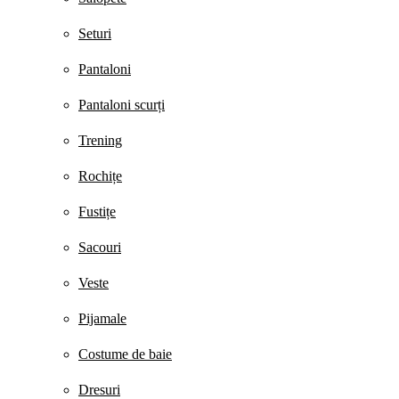
Seturi
Pantaloni
Pantaloni scurți
Trening
Rochițe
Fustițe
Sacouri
Veste
Pijamale
Costume de baie
Dresuri