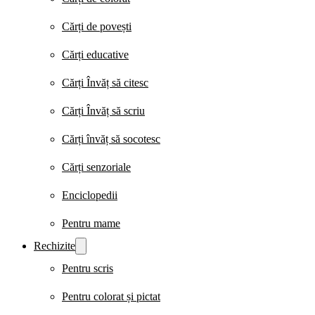
Cărți de povești
Cărți educative
Cărți Învăț să citesc
Cărți Învăț să scriu
Cărți învăț să socotesc
Cărți senzoriale
Enciclopedii
Pentru mame
Rechizite
Pentru scris
Pentru colorat și pictat