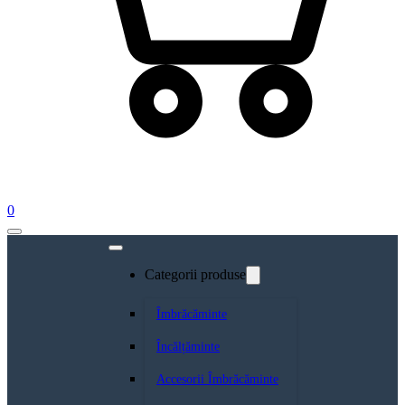
0
Categorii produse
Îmbrăcăminte
Încălțăminte
Accesorii Îmbrăcăminte