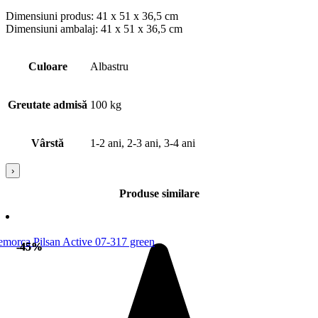
Dimensiuni produs: 41 x 51 x 36,5 cm
Dimensiuni ambalaj: 41 x 51 x 36,5 cm
Culoare
Albastru
Greutate admisă
100 kg
Vârstă
1-2 ani, 2-3 ani, 3-4 ani
›
Produse similare
-45%
-45%