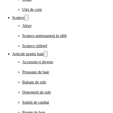
Ulei de corp
Scutece
Aleze
Scutece antrenament la oliță
Scutece chiloțel
Articole pentru baie
Accesorii și diverse
Prosoape de baie
Balsam de rufe
Detergenți de rufe
Soluții de curățat
Burete de baie