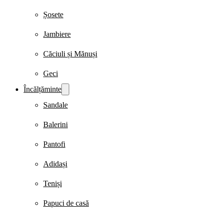
Șosete
Jambiere
Căciuli și Mănuși
Geci
Încălțăminte
Sandale
Balerini
Pantofi
Adidași
Teniși
Papuci de casă