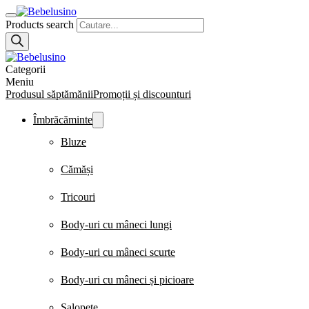
Products search
Categorii
Meniu
Produsul săptămănii
Promoții și discounturi
Îmbrăcăminte
Bluze
Cămăși
Tricouri
Body-uri cu mâneci lungi
Body-uri cu mâneci scurte
Body-uri cu mâneci și picioare
Salopete