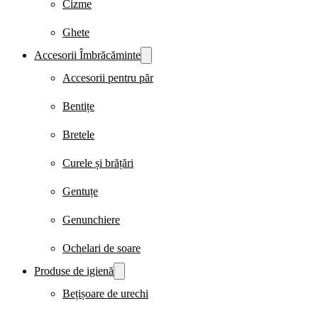
Cizme
Ghete
Accesorii Îmbrăcăminte
Accesorii pentru păr
Bentițe
Bretele
Curele și brățări
Gentuțe
Genunchiere
Ochelari de soare
Produse de igienă
Bețișoare de urechi