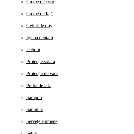
Creme de corp
Creme de față
Geluri de duș
Igienă dentară
Loțiuni
Protecție solară
Protecție de vară
Pudră de talc
Șampon
Săpunuri
Șervețele umede
Seturi