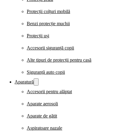
Protecții colțuri mobilă
Benzi protecție muchii
Protecții uși
Accesorii siguranță copii
Alte tipuri de protecții pentru casă
Siguranță auto copii
Aparatură
Accesorii pentru alăptat
Aparate aerosoli
Aparate de gătit
Aspiratoare nazale