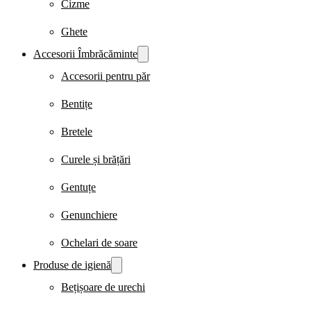
Cizme
Ghete
Accesorii Îmbrăcăminte
Accesorii pentru păr
Bentițe
Bretele
Curele și brățări
Gentuțe
Genunchiere
Ochelari de soare
Produse de igienă
Bețișoare de urechi