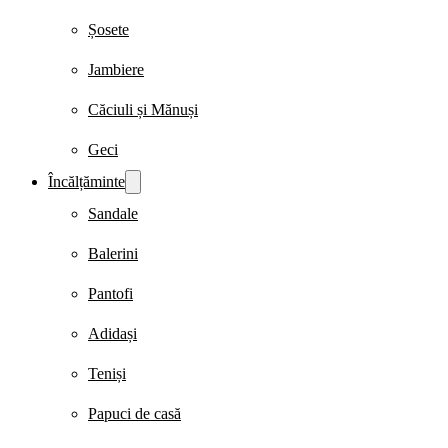
Șosete
Jambiere
Căciuli și Mănuși
Geci
Încălțăminte
Sandale
Balerini
Pantofi
Adidași
Teniși
Papuci de casă