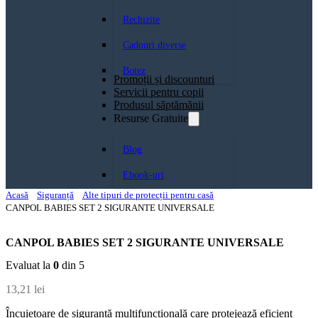
Rechizite
Cadouri diverse
Botez
Promoții și discounturi
Servicii pentru copii
Produsul săptămănii
Resurse Gratuite
Blog
Ebook-uri
Acasă
Siguranță
Alte tipuri de protecții pentru casă
CANPOL BABIES SET 2 SIGURANTE UNIVERSALE
CANPOL BABIES SET 2 SIGURANTE UNIVERSALE
Evaluat la
0
din 5
13,21
lei
Încuietoare de siguranță multifuncțională care protejează eficient