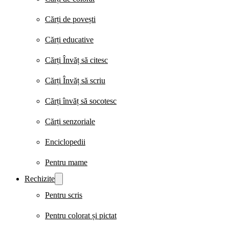
Cărți de povești
Cărți educative
Cărți Învăț să citesc
Cărți Învăț să scriu
Cărți învăț să socotesc
Cărți senzoriale
Enciclopedii
Pentru mame
Rechizite
Pentru scris
Pentru colorat și pictat