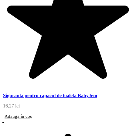
Siguranta pentru capacul de toaleta BabyJem
16,27
lei
Adaugă în coș