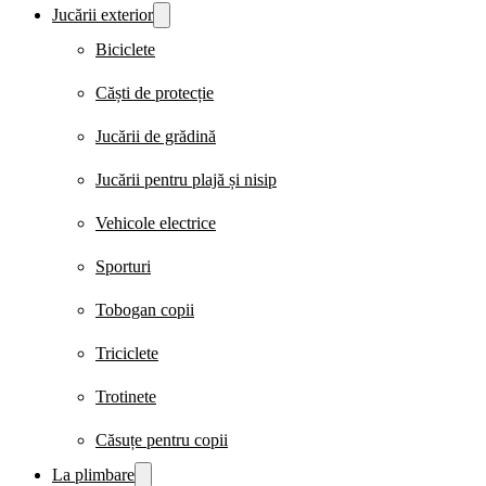
Jucării exterior
Biciclete
Căști de protecție
Jucării de grădină
Jucării pentru plajă și nisip
Vehicole electrice
Sporturi
Tobogan copii
Triciclete
Trotinete
Căsuțe pentru copii
La plimbare