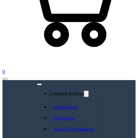
0
Categorii produse
Îmbrăcăminte
Încălțăminte
Accesorii Îmbrăcăminte