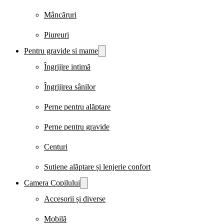
Mâncăruri
Piureuri
Pentru gravide si mame
Îngrijire intimă
Îngrijirea sânilor
Perne pentru alăptare
Perne pentru gravide
Centuri
Sutiene alăptare și lenjerie confort
Camera Copilului
Accesorii și diverse
Mobilă