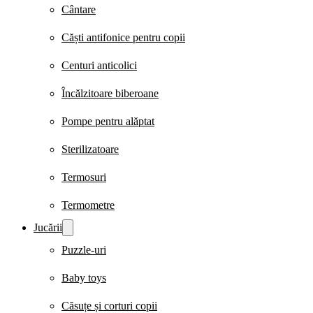
Cântare
Căști antifonice pentru copii
Centuri anticolici
Încălzitoare biberoane
Pompe pentru alăptat
Sterilizatoare
Termosuri
Termometre
Jucării
Puzzle-uri
Baby toys
Căsuțe și corturi copii