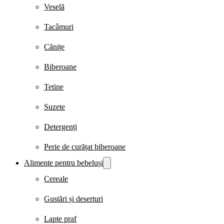
Veselă
Tacâmuri
Cănițe
Biberoane
Tetine
Suzete
Detergenți
Perie de curățat biberoane
Alimente pentru bebeluși
Cereale
Gustări și deserturi
Lapte praf