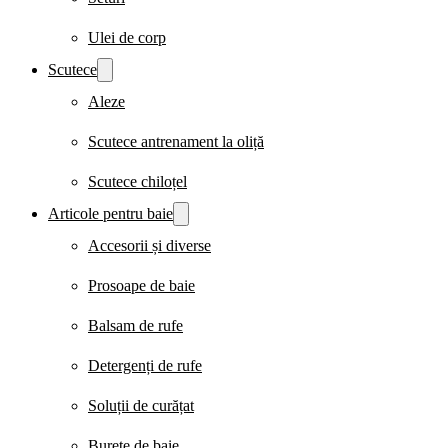
Ulei de corp
Scutece
Aleze
Scutece antrenament la oliță
Scutece chiloțel
Articole pentru baie
Accesorii și diverse
Prosoape de baie
Balsam de rufe
Detergenți de rufe
Soluții de curățat
Burete de baie