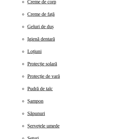
Creme de corp
Creme de față
Geluri de duș
Igienă dentară
Loțiuni
Protecție solară
Protecție de vară
Pudră de talc
Șampon
Săpunuri
Șervețele umede
Seturi