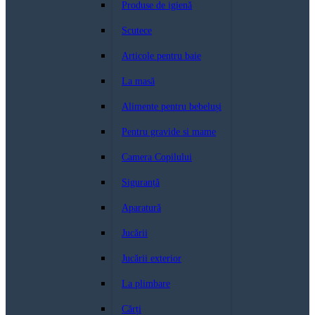
Produse de igienă
Scutece
Articole pentru baie
La masă
Alimente pentru bebeluși
Pentru gravide si mame
Camera Copilului
Siguranță
Aparatură
Jucării
Jucării exterior
La plimbare
Cărți