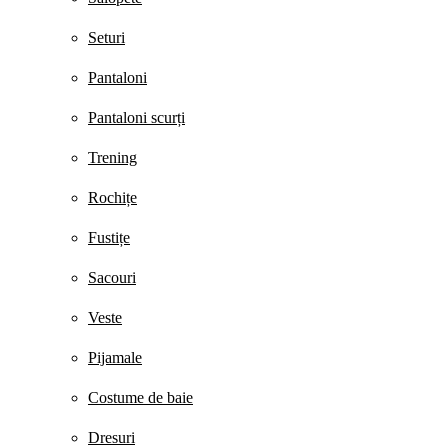
Seturi
Pantaloni
Pantaloni scurți
Trening
Rochițe
Fustițe
Sacouri
Veste
Pijamale
Costume de baie
Dresuri