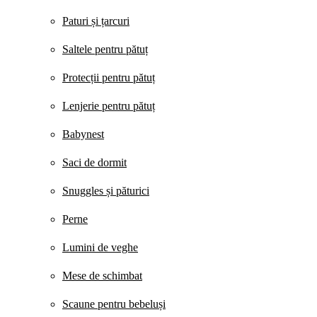
Paturi și țarcuri
Saltele pentru pătuț
Protecții pentru pătuț
Lenjerie pentru pătuț
Babynest
Saci de dormit
Snuggles și păturici
Perne
Lumini de veghe
Mese de schimbat
Scaune pentru bebeluși