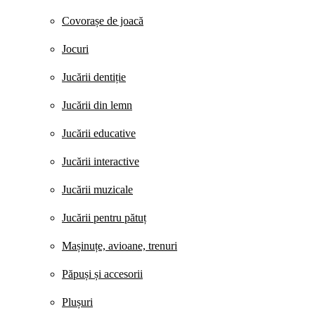
Covorașe de joacă
Jocuri
Jucării dentiție
Jucării din lemn
Jucării educative
Jucării interactive
Jucării muzicale
Jucării pentru pătuț
Mașinuțe, avioane, trenuri
Păpuși și accesorii
Plușuri