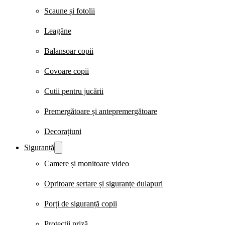
Scaune și fotolii
Leagăne
Balansoar copii
Covoare copii
Cutii pentru jucării
Premergătoare și antepremergătoare
Decorațiuni
Siguranță
Camere și monitoare video
Opritoare sertare și siguranțe dulapuri
Porți de siguranță copii
Protecții priză