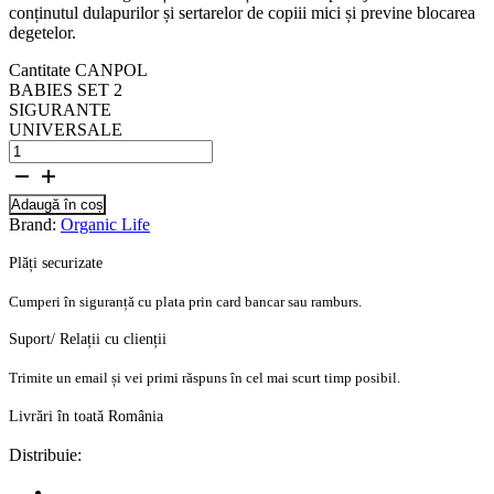
conținutul dulapurilor și sertarelor de copiii mici și previne blocarea
degetelor.
Cantitate CANPOL
BABIES SET 2
SIGURANTE
UNIVERSALE
Adaugă în coș
Brand:
Organic Life
Plăți securizate
Cumperi în siguranță cu plata prin card bancar sau ramburs.
Suport/ Relații cu clienții
Trimite un email și vei primi răspuns în cel mai scurt timp posibil.
Livrări în toată România
Distribuie: