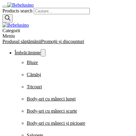
Products search
Categorii
Meniu
Produsul săptămănii
Promoții și discounturi
Îmbrăcăminte
Bluze
Cămăși
Tricouri
Body-uri cu mâneci lungi
Body-uri cu mâneci scurte
Body-uri cu mâneci și picioare
Salopete