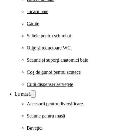
Jucării baie
Cădițe
Saltele pentru schimbat
Olițe și reductoare WC
Scaune și suporți anatomici baie
Coș de gunoi pentru scutece
Cutii dispenser șervețete
La masă
Accesorii pentru diversificare
Scaune pentru masă
Bavețici