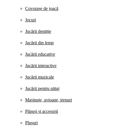
Covorașe de joacă
Jocuri
Jucării dentiție
Jucării din lemn
Jucării educative
Jucării interactive
Jucării muzicale
Jucării pentru pătuț
Mașinuțe, avioane, trenuri
Păpuși și accesorii
Plușuri