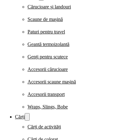
Cărucioare și landouri
Scaune de mașină
Paturi pentru travel
Geantă termoizolantă
Genți pentru scutece
Accesorii cărucioare
Accesorii scaune mașină
Accesorii transport
Wraps, Slings, Bobe
Cărți
Cărți de activități
Cărți de colorat