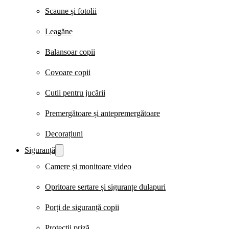
Scaune și fotolii
Leagăne
Balansoar copii
Covoare copii
Cutii pentru jucării
Premergătoare și antepremergătoare
Decorațiuni
Siguranță
Camere și monitoare video
Opritoare sertare și siguranțe dulapuri
Porți de siguranță copii
Protecții priză