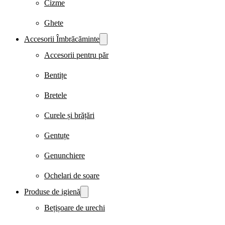
Cizme
Ghete
Accesorii Îmbrăcăminte
Accesorii pentru păr
Bentițe
Bretele
Curele și brățări
Gentuțe
Genunchiere
Ochelari de soare
Produse de igienă
Bețișoare de urechi