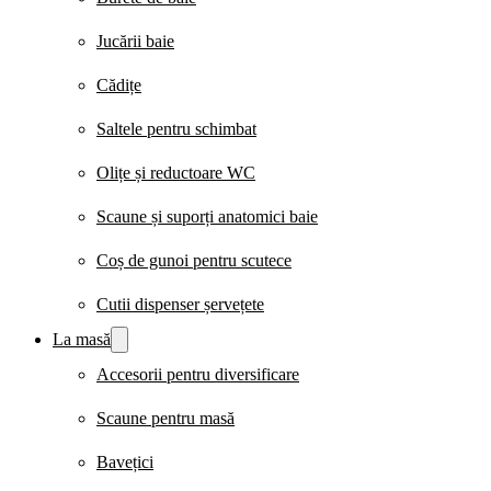
Jucării baie
Cădițe
Saltele pentru schimbat
Olițe și reductoare WC
Scaune și suporți anatomici baie
Coș de gunoi pentru scutece
Cutii dispenser șervețete
La masă
Accesorii pentru diversificare
Scaune pentru masă
Bavețici