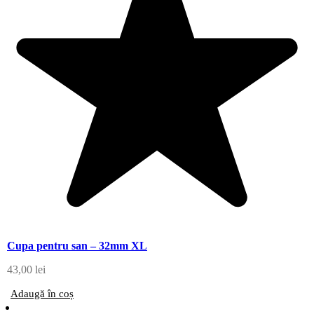
Cupa pentru san – 32mm XL
43,00
lei
Adaugă în coș