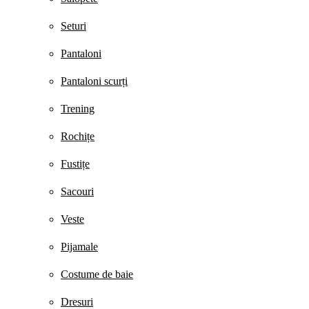
Seturi
Pantaloni
Pantaloni scurți
Trening
Rochițe
Fustițe
Sacouri
Veste
Pijamale
Costume de baie
Dresuri