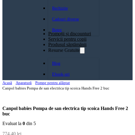
Rechizite
Cadouri diverse
Botez
Promoții și discounturi
Servicii pentru copii
Produsul săptămănii
Resurse Gratuite
Blog
Ebook-uri
Acasă
Aparatură
Pompe pentru alăptat
Canpol babies Pompa de san electrica tip scoica Hands Free 2 buc
Canpol babies Pompa de san electrica tip scoica Hands Free 2
buc
Evaluat la
0
din 5
774,40
lei