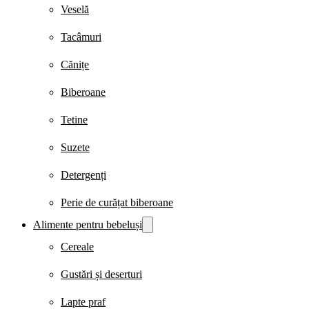
Veselă
Tacâmuri
Cănițe
Biberoane
Tetine
Suzete
Detergenți
Perie de curățat biberoane
Alimente pentru bebeluși
Cereale
Gustări și deserturi
Lapte praf