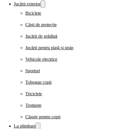
Jucării exterior
Biciclete
Căști de protecție
Jucării de grădină
Jucării pentru plajă și nisip
Vehicole electrice
Sporturi
Tobogan copii
Triciclete
Trotinete
Căsuțe pentru copii
La plimbare