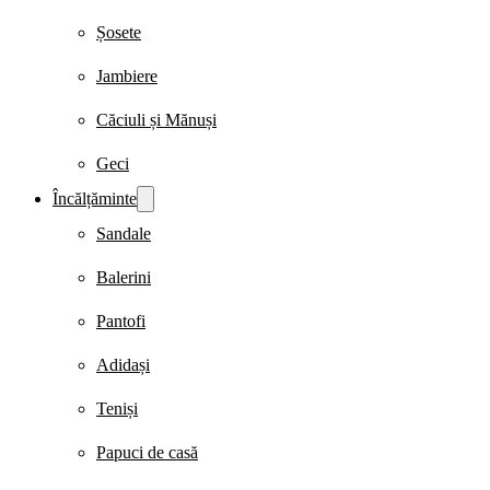
Șosete
Jambiere
Căciuli și Mănuși
Geci
Încălțăminte
Sandale
Balerini
Pantofi
Adidași
Teniși
Papuci de casă