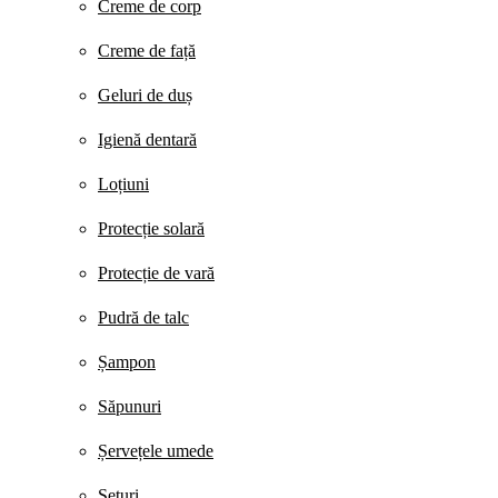
Creme de corp
Creme de față
Geluri de duș
Igienă dentară
Loțiuni
Protecție solară
Protecție de vară
Pudră de talc
Șampon
Săpunuri
Șervețele umede
Seturi