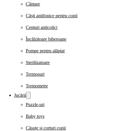
Cântare
Căști antifonice pentru copii
Centuri anticolici
Încălzitoare biberoane
Pompe pentru alăptat
Sterilizatoare
Termosuri
Termometre
Jucării
Puzzle-uri
Baby toys
Căsuțe și corturi copii