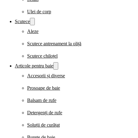
Ulei de corp
Scutece
Aleze
Scutece antrenament la oliță
Scutece chiloțel
Articole pentru baie
Accesorii și diverse
Prosoape de baie
Balsam de rufe
Detergenți de rufe
Soluții de curățat
Burete de baie