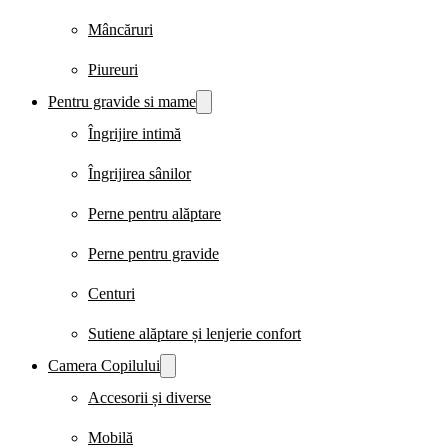
Mâncăruri
Piureuri
Pentru gravide si mame
Îngrijire intimă
Îngrijirea sânilor
Perne pentru alăptare
Perne pentru gravide
Centuri
Sutiene alăptare și lenjerie confort
Camera Copilului
Accesorii și diverse
Mobilă