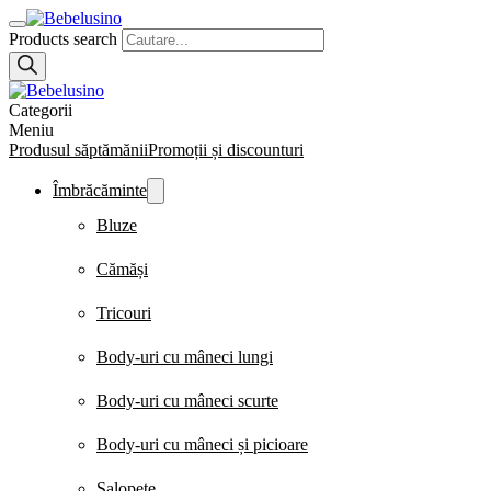
Products search
Categorii
Meniu
Produsul săptămănii
Promoții și discounturi
Îmbrăcăminte
Bluze
Cămăși
Tricouri
Body-uri cu mâneci lungi
Body-uri cu mâneci scurte
Body-uri cu mâneci și picioare
Salopete