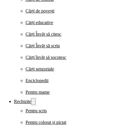
Cărți de povești
Cărți educative
Cărți Învăț să citesc
Cărți Învăț să scriu
Cărți învăț să socotesc
Cărți senzoriale
Enciclopedii
Pentru mame
Rechizite
Pentru scris
Pentru colorat și pictat