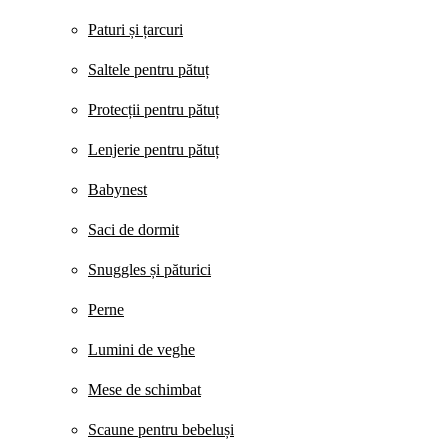
Paturi și țarcuri
Saltele pentru pătuț
Protecții pentru pătuț
Lenjerie pentru pătuț
Babynest
Saci de dormit
Snuggles și păturici
Perne
Lumini de veghe
Mese de schimbat
Scaune pentru bebeluși