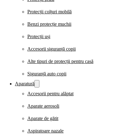
Protecții colțuri mobilă
Benzi protecție muchii
Protecții uși
Accesorii siguranță copii
Alte tipuri de protecții pentru casă
Siguranță auto copii
Aparatură
Accesorii pentru alăptat
Aparate aerosoli
Aparate de gătit
Aspiratoare nazale