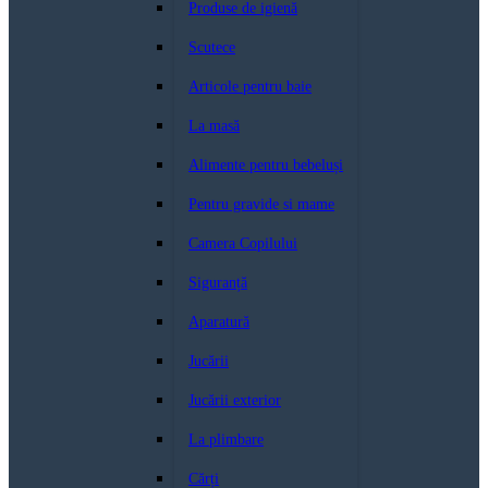
Produse de igienă
Scutece
Articole pentru baie
La masă
Alimente pentru bebeluși
Pentru gravide si mame
Camera Copilului
Siguranță
Aparatură
Jucării
Jucării exterior
La plimbare
Cărți