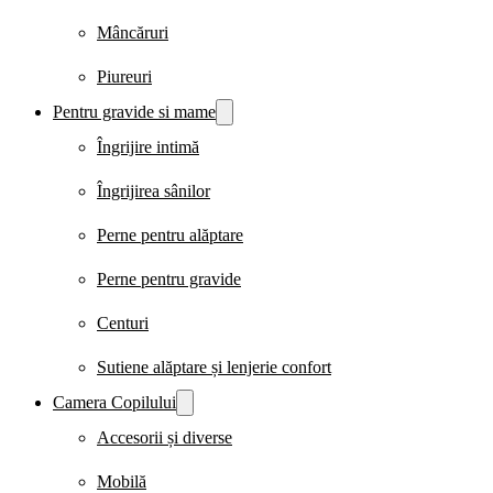
Mâncăruri
Piureuri
Pentru gravide si mame
Îngrijire intimă
Îngrijirea sânilor
Perne pentru alăptare
Perne pentru gravide
Centuri
Sutiene alăptare și lenjerie confort
Camera Copilului
Accesorii și diverse
Mobilă