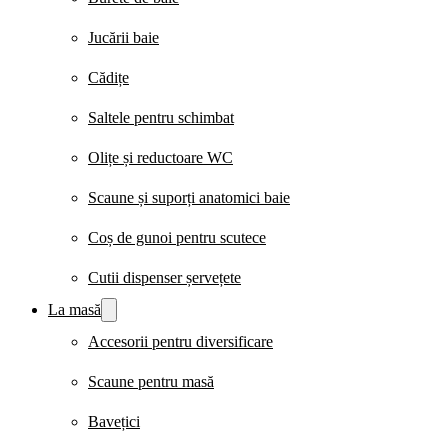
Jucării baie
Cădițe
Saltele pentru schimbat
Olițe și reductoare WC
Scaune și suporți anatomici baie
Coș de gunoi pentru scutece
Cutii dispenser șervețete
La masă
Accesorii pentru diversificare
Scaune pentru masă
Bavețici