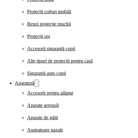
Protecții colțuri mobilă
Benzi protecție muchii
Protecții uși
Accesorii siguranță copii
Alte tipuri de protecții pentru casă
Siguranță auto copii
Aparatură
Accesorii pentru alăptat
Aparate aerosoli
Aparate de gătit
Aspiratoare nazale