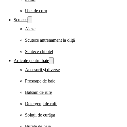
Ulei de corp
Scutece
Aleze
Scutece antrenament la oliță
Scutece chiloțel
Articole pentru baie
Accesorii și diverse
Prosoape de baie
Balsam de rufe
Detergenți de rufe
Soluții de curățat
Burete de baie