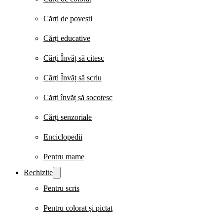
Cărți de povești
Cărți educative
Cărți Învăț să citesc
Cărți Învăț să scriu
Cărți învăț să socotesc
Cărți senzoriale
Enciclopedii
Pentru mame
Rechizite
Pentru scris
Pentru colorat și pictat