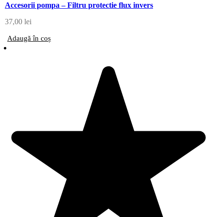
Accesorii pompa – Filtru protectie flux invers
37,00
lei
Adaugă în coș