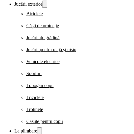
Jucării exterior
Biciclete
Căști de protecție
Jucării de grădină
Jucării pentru plajă și nisip
Vehicole electrice
Sporturi
Tobogan copii
Triciclete
Trotinete
Căsuțe pentru copii
La plimbare