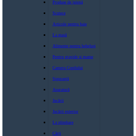
Produse de igienă
Scutece
Articole pentru baie
La masă
Alimente pentru bebeluși
Pentru gravide si mame
Camera Copilului
Siguranță
Aparatură
Jucării
Jucării exterior
La plimbare
Cărți