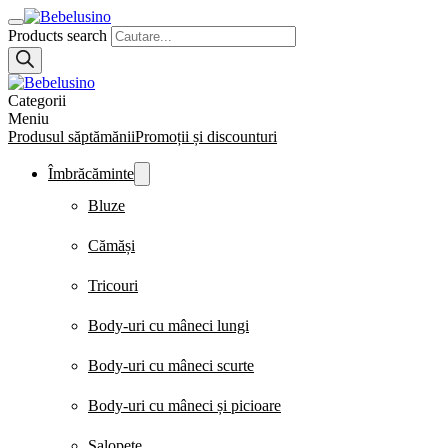
Products search
Categorii
Meniu
Produsul săptămănii
Promoții și discounturi
Îmbrăcăminte
Bluze
Cămăși
Tricouri
Body-uri cu mâneci lungi
Body-uri cu mâneci scurte
Body-uri cu mâneci și picioare
Salopete