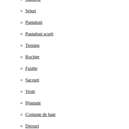
Seturi
Pantaloni
Pantaloni scurți
Trening
Rochițe
Fustițe
Sacouri
Veste
Pijamale
Costume de baie
Dresuri