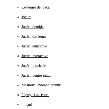
Covorașe de joacă
Jocuri
Jucării dentiție
Jucării din lemn
Jucării educative
Jucării interactive
Jucării muzicale
Jucării pentru pătuț
Mașinuțe, avioane, trenuri
Păpuși și accesorii
Plușuri