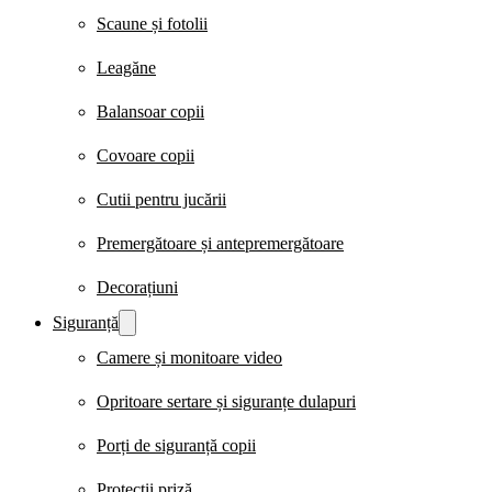
Scaune și fotolii
Leagăne
Balansoar copii
Covoare copii
Cutii pentru jucării
Premergătoare și antepremergătoare
Decorațiuni
Siguranță
Camere și monitoare video
Opritoare sertare și siguranțe dulapuri
Porți de siguranță copii
Protecții priză