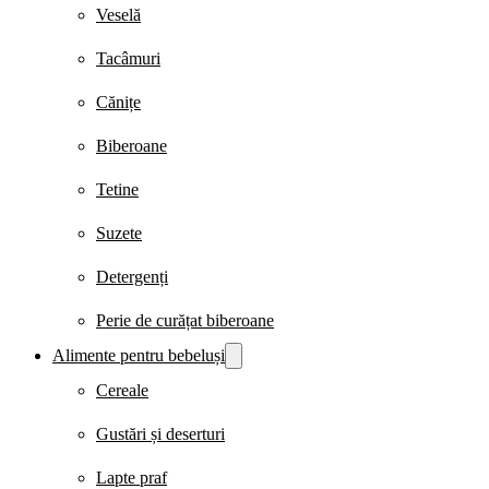
Veselă
Tacâmuri
Cănițe
Biberoane
Tetine
Suzete
Detergenți
Perie de curățat biberoane
Alimente pentru bebeluși
Cereale
Gustări și deserturi
Lapte praf