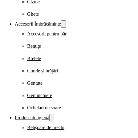
Cizme
Ghete
Accesorii Îmbrăcăminte
Accesorii pentru păr
Bentițe
Bretele
Curele și brățări
Gentuțe
Genunchiere
Ochelari de soare
Produse de igienă
Bețișoare de urechi