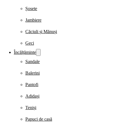
Șosete
Jambiere
Căciuli și Mănuși
Geci
Încălțăminte
Sandale
Balerini
Pantofi
Adidași
Teniși
Papuci de casă