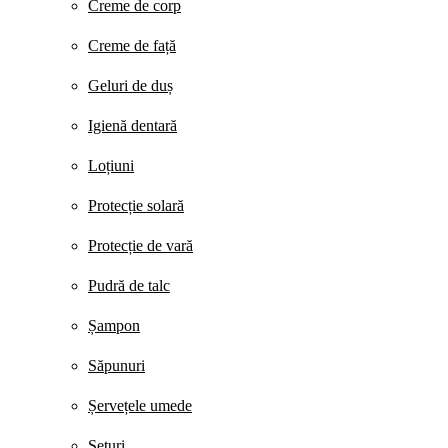
Creme de corp
Creme de față
Geluri de duș
Igienă dentară
Loțiuni
Protecție solară
Protecție de vară
Pudră de talc
Șampon
Săpunuri
Șervețele umede
Seturi