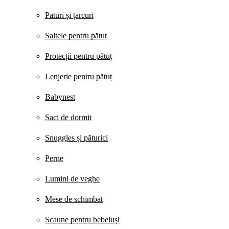
Paturi și țarcuri
Saltele pentru pătuț
Protecții pentru pătuț
Lenjerie pentru pătuț
Babynest
Saci de dormit
Snuggles și păturici
Perne
Lumini de veghe
Mese de schimbat
Scaune pentru bebeluși