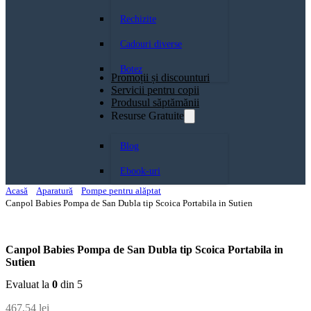
Rechizite
Cadouri diverse
Botez
Promoții și discounturi
Servicii pentru copii
Produsul săptămănii
Resurse Gratuite
Blog
Ebook-uri
Acasă
Aparatură
Pompe pentru alăptat
Canpol Babies Pompa de San Dubla tip Scoica Portabila in Sutien
Canpol Babies Pompa de San Dubla tip Scoica Portabila in
Sutien
Evaluat la
0
din 5
467,54
lei