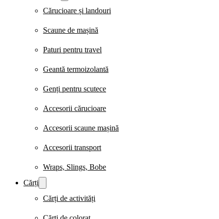
Cărucioare și landouri
Scaune de mașină
Paturi pentru travel
Geantă termoizolantă
Genți pentru scutece
Accesorii cărucioare
Accesorii scaune mașină
Accesorii transport
Wraps, Slings, Bobe
Cărți
Cărți de activități
Cărți de colorat