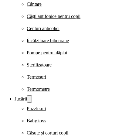
Cântare
Căști antifonice pentru copii
Centuri anticolici
Încălzitoare biberoane
Pompe pentru alăptat
Sterilizatoare
Termosuri
Termometre
Jucării
Puzzle-uri
Baby toys
Căsuțe și corturi copii