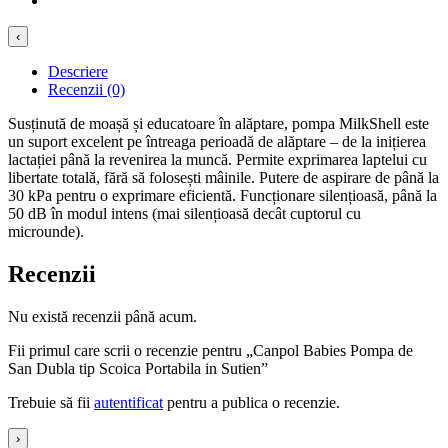
‹
Descriere
Recenzii (0)
Susținută de moașă și educatoare în alăptare, pompa MilkShell este
un suport excelent pe întreaga perioadă de alăptare – de la inițierea
lactației până la revenirea la muncă. Permite exprimarea laptelui cu
libertate totală, fără să folosești mâinile. Putere de aspirare de până la
30 kPa pentru o exprimare eficientă. Funcționare silențioasă, până la
50 dB în modul intens (mai silențioasă decât cuptorul cu
microunde).
Recenzii
Nu există recenzii până acum.
Fii primul care scrii o recenzie pentru „Canpol Babies Pompa de
San Dubla tip Scoica Portabila in Sutien”
Trebuie să fii
autentificat
pentru a publica o recenzie.
›