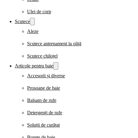
Ulei de corp
Scutece
Aleze
Scutece antrenament la oliță
Scutece chiloțel
Articole pentru baie
Accesorii și diverse
Prosoape de baie
Balsam de rufe
Detergenți de rufe
Soluții de curățat
Burete de baie