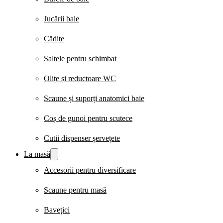
Jucării baie
Cădițe
Saltele pentru schimbat
Olițe și reductoare WC
Scaune și suporți anatomici baie
Coș de gunoi pentru scutece
Cutii dispenser șervețete
La masă
Accesorii pentru diversificare
Scaune pentru masă
Bavețici