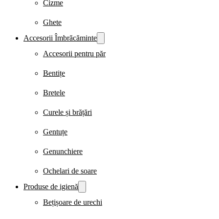
Cizme
Ghete
Accesorii Îmbrăcăminte
Accesorii pentru păr
Bentițe
Bretele
Curele și brățări
Gentuțe
Genunchiere
Ochelari de soare
Produse de igienă
Bețișoare de urechi