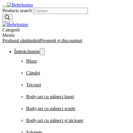
Products search
Categorii
Meniu
Produsul săptămănii
Promoții și discounturi
Îmbrăcăminte
Bluze
Cămăși
Tricouri
Body-uri cu mâneci lungi
Body-uri cu mâneci scurte
Body-uri cu mâneci și picioare
Salopete