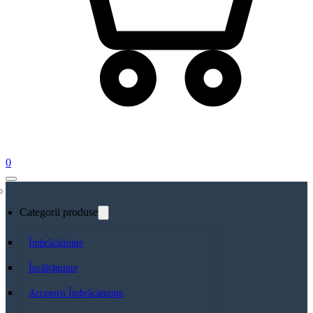
0
Categorii produse
Îmbrăcăminte
Încălțăminte
Accesorii Îmbrăcăminte