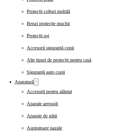
Protecții colțuri mobilă
Benzi protecție muchii
Protecții uși
Accesorii siguranță copii
Alte tipuri de protecții pentru casă
Siguranță auto copii
Aparatură
Accesorii pentru alăptat
Aparate aerosoli
Aparate de gătit
Aspiratoare nazale