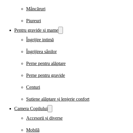
Mâncăruri
Piureuri
Pentru gravide si mame
Îngrijire intimă
Îngrijirea sânilor
Perne pentru alăptare
Perne pentru gravide
Centuri
Sutiene alăptare și lenjerie confort
Camera Copilului
Accesorii și diverse
Mobilă