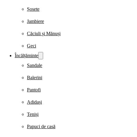
Șosete
Jambiere
Căciuli și Mănuși
Geci
Încălțăminte
Sandale
Balerini
Pantofi
Adidași
Teniși
Papuci de casă