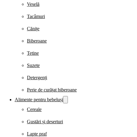
Veselă
Tacâmuri
Cănițe
Biberoane
Tetine
Suzete
Detergenți
Perie de curățat biberoane
Alimente pentru bebeluși
Cereale
Gustări și deserturi
Lapte praf