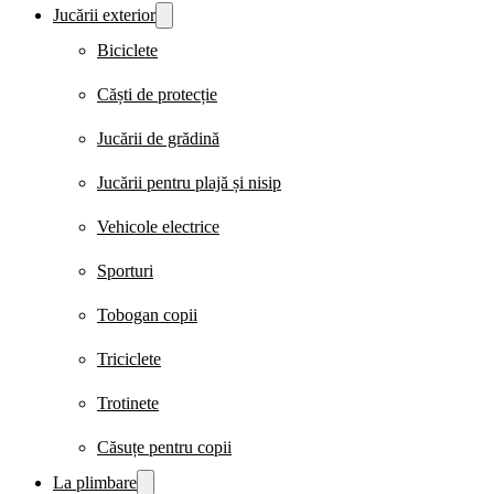
Jucării exterior
Biciclete
Căști de protecție
Jucării de grădină
Jucării pentru plajă și nisip
Vehicole electrice
Sporturi
Tobogan copii
Triciclete
Trotinete
Căsuțe pentru copii
La plimbare