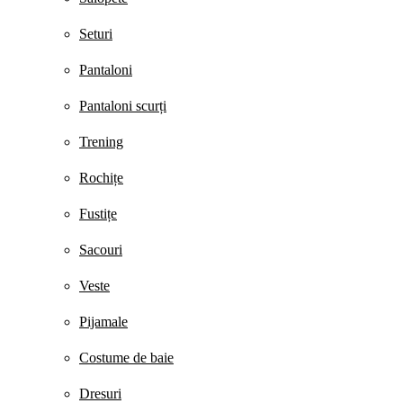
Seturi
Pantaloni
Pantaloni scurți
Trening
Rochițe
Fustițe
Sacouri
Veste
Pijamale
Costume de baie
Dresuri