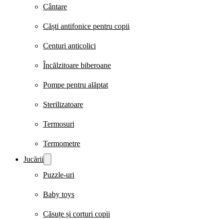
Cântare
Căști antifonice pentru copii
Centuri anticolici
Încălzitoare biberoane
Pompe pentru alăptat
Sterilizatoare
Termosuri
Termometre
Jucării
Puzzle-uri
Baby toys
Căsuțe și corturi copii