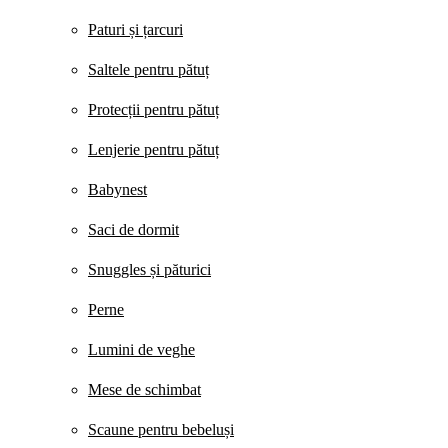
Paturi și țarcuri
Saltele pentru pătuț
Protecții pentru pătuț
Lenjerie pentru pătuț
Babynest
Saci de dormit
Snuggles și păturici
Perne
Lumini de veghe
Mese de schimbat
Scaune pentru bebeluși