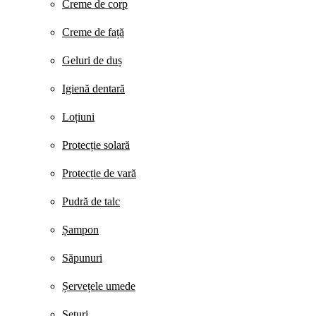
Creme de corp
Creme de față
Geluri de duș
Igienă dentară
Loțiuni
Protecție solară
Protecție de vară
Pudră de talc
Șampon
Săpunuri
Șervețele umede
Seturi