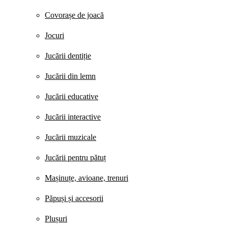
Covorașe de joacă
Jocuri
Jucării dentiție
Jucării din lemn
Jucării educative
Jucării interactive
Jucării muzicale
Jucării pentru pătuț
Mașinuțe, avioane, trenuri
Păpuși și accesorii
Plușuri