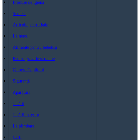
Produse de igienă
Scutece
Articole pentru baie
La masă
Alimente pentru bebeluși
Pentru gravide si mame
Camera Copilului
Siguranță
Aparatură
Jucării
Jucării exterior
La plimbare
Cărți