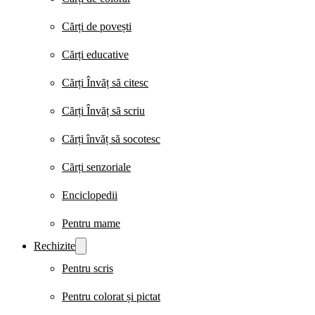
Cărți de povești
Cărți educative
Cărți Învăț să citesc
Cărți Învăț să scriu
Cărți învăț să socotesc
Cărți senzoriale
Enciclopedii
Pentru mame
Rechizite
Pentru scris
Pentru colorat și pictat