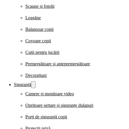
Scaune și fotolii
Leagăne
Balansoar copii
Covoare copii
Cutii pentru jucării
Premergătoare și antepremergătoare
Decorațiuni
Siguranță
Camere și monitoare video
Opritoare sertare și siguranțe dulapuri
Porți de siguranță copii
Protecții priză