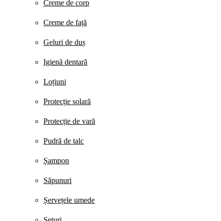
Creme de corp
Creme de față
Geluri de duș
Igienă dentară
Loțiuni
Protecție solară
Protecție de vară
Pudră de talc
Șampon
Săpunuri
Șervețele umede
Seturi