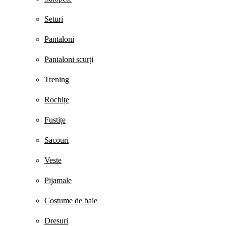
Seturi
Pantaloni
Pantaloni scurți
Trening
Rochițe
Fustițe
Sacouri
Veste
Pijamale
Costume de baie
Dresuri