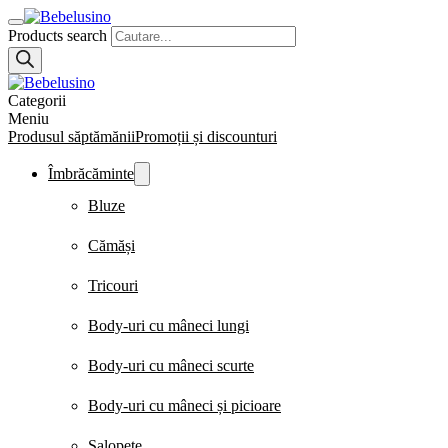
Products search
Categorii
Meniu
Produsul săptămănii
Promoții și discounturi
Îmbrăcăminte
Bluze
Cămăși
Tricouri
Body-uri cu mâneci lungi
Body-uri cu mâneci scurte
Body-uri cu mâneci și picioare
Salopete