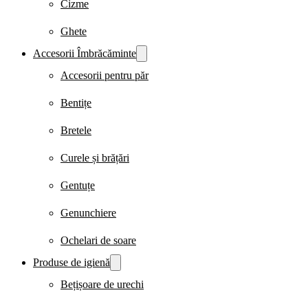
Cizme
Ghete
Accesorii Îmbrăcăminte
Accesorii pentru păr
Bentițe
Bretele
Curele și brățări
Gentuțe
Genunchiere
Ochelari de soare
Produse de igienă
Bețișoare de urechi