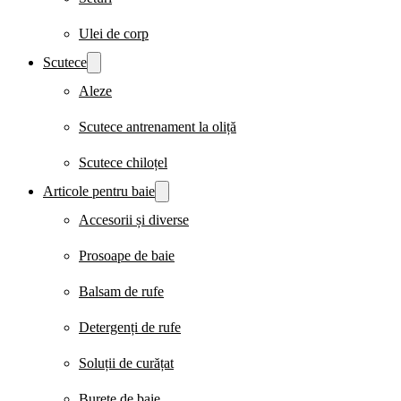
Ulei de corp
Scutece
Aleze
Scutece antrenament la oliță
Scutece chiloțel
Articole pentru baie
Accesorii și diverse
Prosoape de baie
Balsam de rufe
Detergenți de rufe
Soluții de curățat
Burete de baie