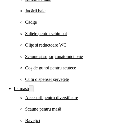
Jucării baie
Cădițe
Saltele pentru schimbat
Olițe și reductoare WC
Scaune și suporți anatomici baie
Coș de gunoi pentru scutece
Cutii dispenser șervețete
La masă
Accesorii pentru diversificare
Scaune pentru masă
Bavețici