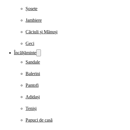
Șosete
Jambiere
Căciuli și Mănuși
Geci
Încălțăminte
Sandale
Balerini
Pantofi
Adidași
Teniși
Papuci de casă