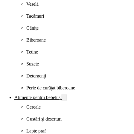
Veselă
Tacâmuri
Cănițe
Biberoane
Tetine
Suzete
Detergenți
Perie de curățat biberoane
Alimente pentru bebeluși
Cereale
Gustări și deserturi
Lapte praf