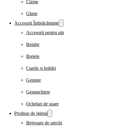
Cizme
Ghete
Accesorii Îmbrăcăminte
Accesorii pentru păr
Bentițe
Bretele
Curele și brățări
Gentuțe
Genunchiere
Ochelari de soare
Produse de igienă
Bețișoare de urechi