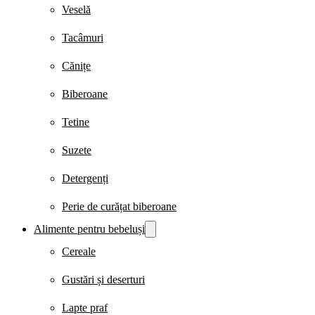
Veselă
Tacâmuri
Cănițe
Biberoane
Tetine
Suzete
Detergenți
Perie de curățat biberoane
Alimente pentru bebeluși
Cereale
Gustări și deserturi
Lapte praf