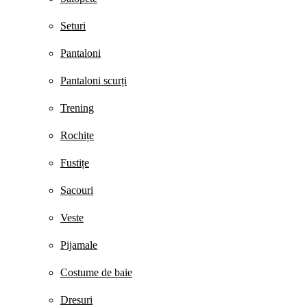
Seturi
Pantaloni
Pantaloni scurți
Trening
Rochițe
Fustițe
Sacouri
Veste
Pijamale
Costume de baie
Dresuri