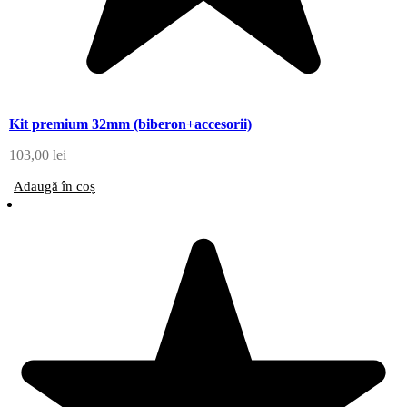
Kit premium 32mm (biberon+accesorii)
103,00
lei
Adaugă în coș