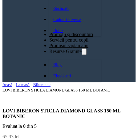
Rechizite
Cadouri diverse
Botez
Promoții și discounturi
Servicii pentru copii
Produsul săptămănii
Resurse Gratuite
Blog
Ebook-uri
Acasă
La masă
Biberoane
LOVI BIBERON STICLA DIAMOND GLASS 150 ML BOTANIC
LOVI BIBERON STICLA DIAMOND GLASS 150 ML
BOTANIC
Evaluat la
0
din 5
65,93
lei