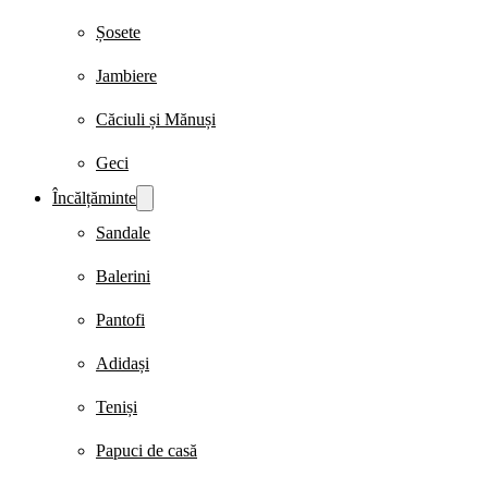
Șosete
Jambiere
Căciuli și Mănuși
Geci
Încălțăminte
Sandale
Balerini
Pantofi
Adidași
Teniși
Papuci de casă