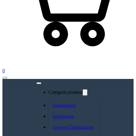
0
Categorii produse
Îmbrăcăminte
Încălțăminte
Accesorii Îmbrăcăminte