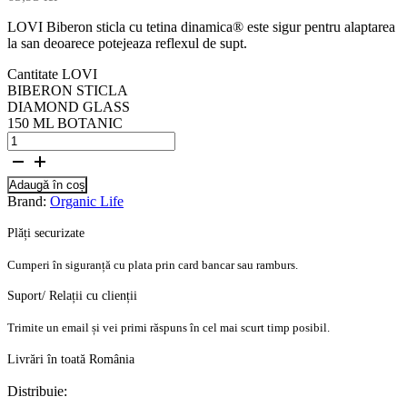
LOVI Biberon sticla cu tetina dinamica® este sigur pentru alaptarea
la san deoarece potejeaza reflexul de supt.
Cantitate LOVI
BIBERON STICLA
DIAMOND GLASS
150 ML BOTANIC
Adaugă în coș
Brand:
Organic Life
Plăți securizate
Cumperi în siguranță cu plata prin card bancar sau ramburs.
Suport/ Relații cu clienții
Trimite un email și vei primi răspuns în cel mai scurt timp posibil.
Livrări în toată România
Distribuie: