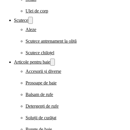
Ulei de corp
Scutece
Aleze
Scutece antrenament la oliță
Scutece chiloțel
Articole pentru baie
Accesorii și diverse
Prosoape de baie
Balsam de rufe
Detergenți de rufe
Soluții de curățat
Burete de baie