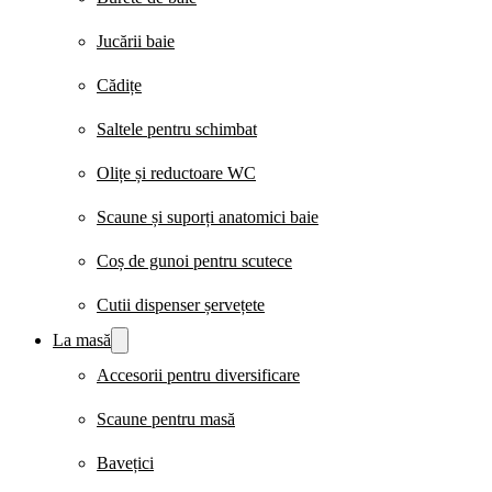
Jucării baie
Cădițe
Saltele pentru schimbat
Olițe și reductoare WC
Scaune și suporți anatomici baie
Coș de gunoi pentru scutece
Cutii dispenser șervețete
La masă
Accesorii pentru diversificare
Scaune pentru masă
Bavețici