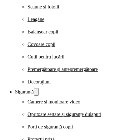
Scaune și fotolii
Leagăne
Balansoar copii
Covoare copii
Cutii pentru jucării
Premergătoare și antepremergătoare
Decorațiuni
Siguranță
Camere și monitoare video
Opritoare sertare și siguranțe dulapuri
Porți de siguranță copii
Protecții priză