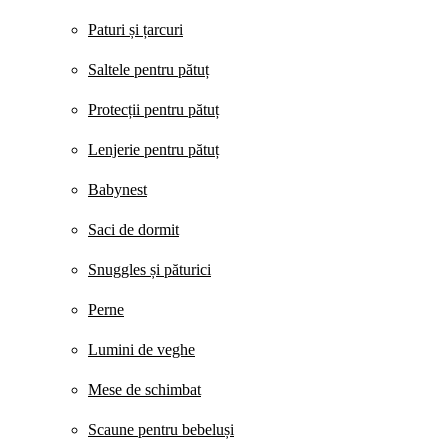
Paturi și țarcuri
Saltele pentru pătuț
Protecții pentru pătuț
Lenjerie pentru pătuț
Babynest
Saci de dormit
Snuggles și păturici
Perne
Lumini de veghe
Mese de schimbat
Scaune pentru bebeluși