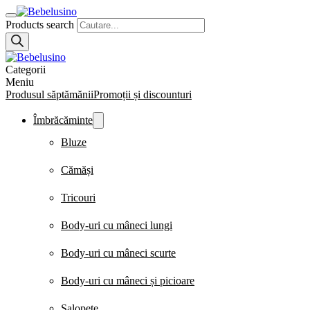
Products search
Categorii
Meniu
Produsul săptămănii
Promoții și discounturi
Îmbrăcăminte
Bluze
Cămăși
Tricouri
Body-uri cu mâneci lungi
Body-uri cu mâneci scurte
Body-uri cu mâneci și picioare
Salopete