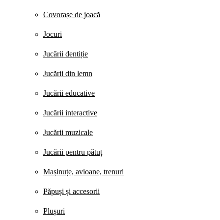
Covorașe de joacă
Jocuri
Jucării dentiție
Jucării din lemn
Jucării educative
Jucării interactive
Jucării muzicale
Jucării pentru pătuț
Mașinuțe, avioane, trenuri
Păpuși și accesorii
Plușuri