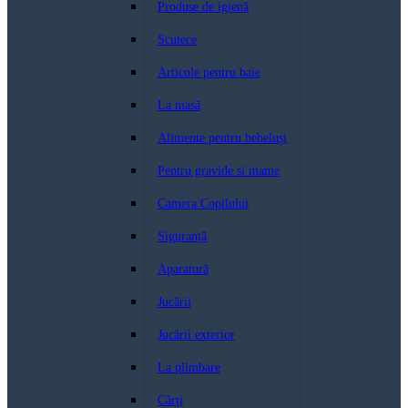
Produse de igienă
Scutece
Articole pentru baie
La masă
Alimente pentru bebeluși
Pentru gravide si mame
Camera Copilului
Siguranță
Aparatură
Jucării
Jucării exterior
La plimbare
Cărți