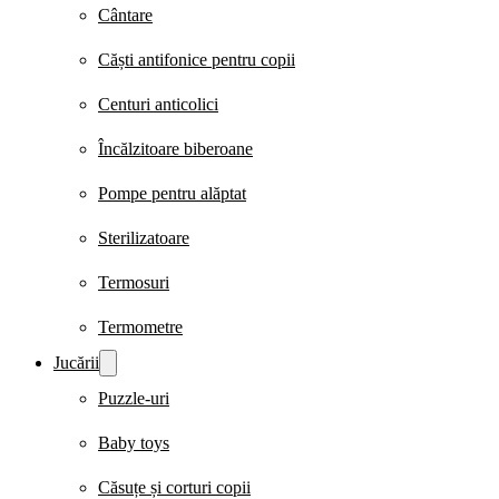
Cântare
Căști antifonice pentru copii
Centuri anticolici
Încălzitoare biberoane
Pompe pentru alăptat
Sterilizatoare
Termosuri
Termometre
Jucării
Puzzle-uri
Baby toys
Căsuțe și corturi copii