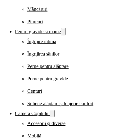
Mâncăruri
Piureuri
Pentru gravide si mame
Îngrijire intimă
Îngrijirea sânilor
Perne pentru alăptare
Perne pentru gravide
Centuri
Sutiene alăptare și lenjerie confort
Camera Copilului
Accesorii și diverse
Mobilă