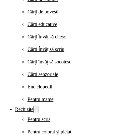
Cărți de povești
Cărți educative
Cărți Învăț să citesc
Cărți Învăț să scriu
Cărți învăț să socotesc
Cărți senzoriale
Enciclopedii
Pentru mame
Rechizite
Pentru scris
Pentru colorat și pictat