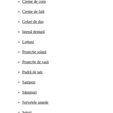
Creme de corp
Creme de față
Geluri de duș
Igienă dentară
Loțiuni
Protecție solară
Protecție de vară
Pudră de talc
Șampon
Săpunuri
Șervețele umede
Seturi