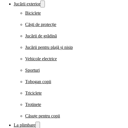
Jucării exterior
Biciclete
Căști de protecție
Jucării de grădină
Jucării pentru plajă și nisip
Vehicole electrice
Sporturi
Tobogan copii
Triciclete
Trotinete
Căsuțe pentru copii
La plimbare