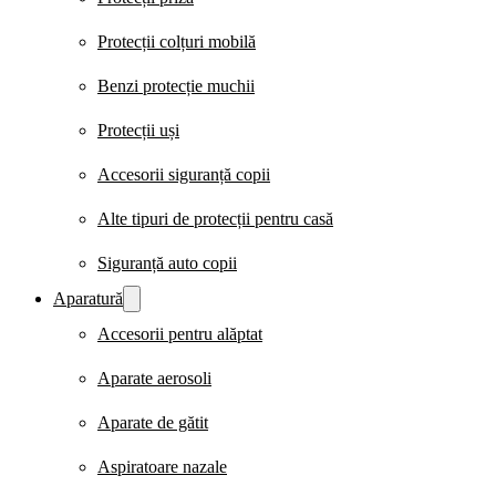
Protecții colțuri mobilă
Benzi protecție muchii
Protecții uși
Accesorii siguranță copii
Alte tipuri de protecții pentru casă
Siguranță auto copii
Aparatură
Accesorii pentru alăptat
Aparate aerosoli
Aparate de gătit
Aspiratoare nazale