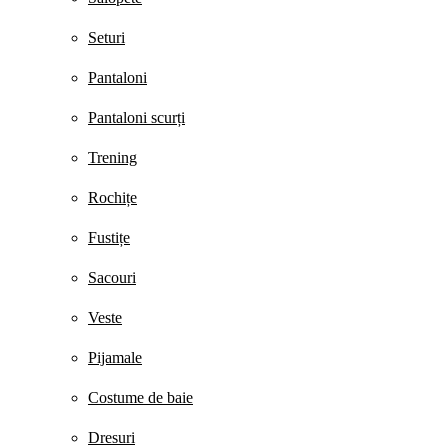
Seturi
Pantaloni
Pantaloni scurți
Trening
Rochițe
Fustițe
Sacouri
Veste
Pijamale
Costume de baie
Dresuri