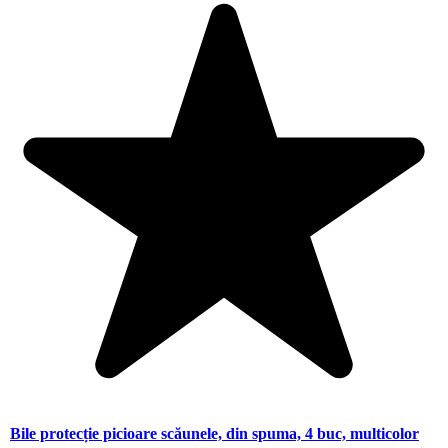
Bile protecție picioare scăunele, din spuma, 4 buc, multicolor