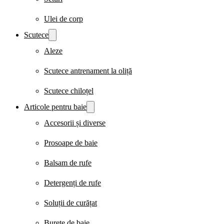
Ulei de corp
Scutece
Aleze
Scutece antrenament la oliță
Scutece chiloțel
Articole pentru baie
Accesorii și diverse
Prosoape de baie
Balsam de rufe
Detergenți de rufe
Soluții de curățat
Burete de baie