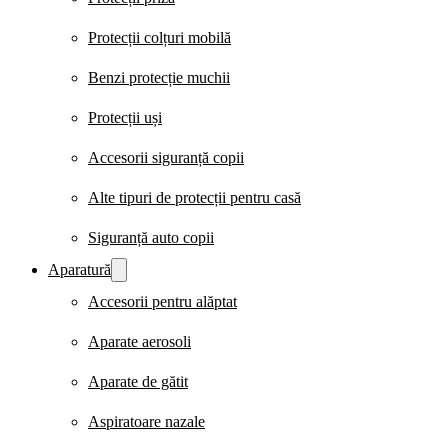
Protecții colțuri mobilă
Benzi protecție muchii
Protecții uși
Accesorii siguranță copii
Alte tipuri de protecții pentru casă
Siguranță auto copii
Aparatură
Accesorii pentru alăptat
Aparate aerosoli
Aparate de gătit
Aspiratoare nazale