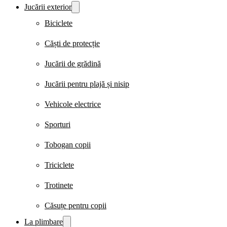
Jucării exterior
Biciclete
Căști de protecție
Jucării de grădină
Jucării pentru plajă și nisip
Vehicole electrice
Sporturi
Tobogan copii
Triciclete
Trotinete
Căsuțe pentru copii
La plimbare