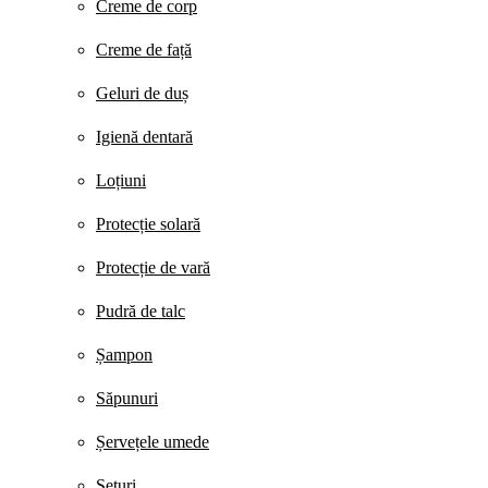
Creme de corp
Creme de față
Geluri de duș
Igienă dentară
Loțiuni
Protecție solară
Protecție de vară
Pudră de talc
Șampon
Săpunuri
Șervețele umede
Seturi