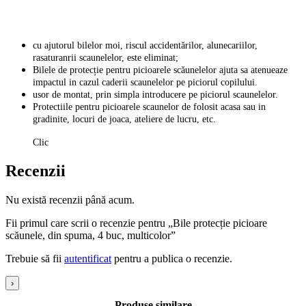
cu ajutorul bilelor moi, riscul accidentărilor, alunecariilor,
rasaturanrii scaunelelor, este eliminat;
Bilele de protecție pentru picioarele scăunelelor ajuta sa atenueaze
impactul in cazul caderii scaunelelor pe piciorul copilului.
usor de montat, prin simpla introducere pe piciorul scaunelelor.
Protectiile pentru picioarele scaunelor de folosit acasa sau in
gradinite, locuri de joaca, ateliere de lucru, etc.
Clic
Recenzii
Nu există recenzii până acum.
Fii primul care scrii o recenzie pentru „Bile protecție picioare
scăunele, din spuma, 4 buc, multicolor”
Trebuie să fii
autentificat
pentru a publica o recenzie.
›
Produse similare