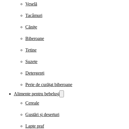
Veselă
Tacâmuri
Cănițe
Biberoane
Tetine
Suzete
Detergenți
Perie de curățat biberoane
Alimente pentru bebeluși
Cereale
Gustări și deserturi
Lapte praf