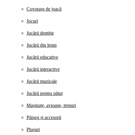
Covorașe de joacă
Jocuri
Jucării dentiție
Jucării din lemn
Jucării educative
Jucării interactive
Jucării muzicale
Jucării pentru pătuț
Mașinuțe, avioane, trenuri
Păpuși și accesorii
Plușuri