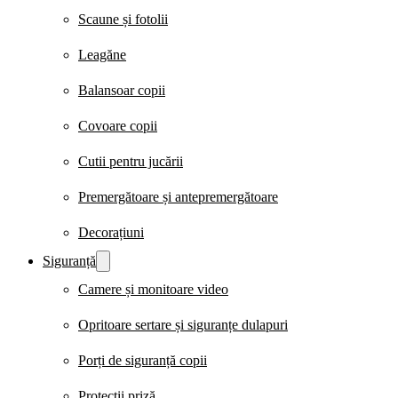
Scaune și fotolii
Leagăne
Balansoar copii
Covoare copii
Cutii pentru jucării
Premergătoare și antepremergătoare
Decorațiuni
Siguranță
Camere și monitoare video
Opritoare sertare și siguranțe dulapuri
Porți de siguranță copii
Protecții priză