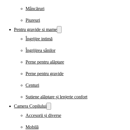
Mâncăruri
Piureuri
Pentru gravide si mame
Îngrijire intimă
Îngrijirea sânilor
Perne pentru alăptare
Perne pentru gravide
Centuri
Sutiene alăptare și lenjerie confort
Camera Copilului
Accesorii și diverse
Mobilă