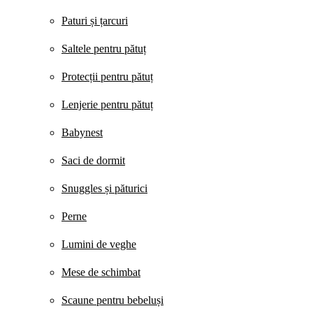
Paturi și țarcuri
Saltele pentru pătuț
Protecții pentru pătuț
Lenjerie pentru pătuț
Babynest
Saci de dormit
Snuggles și păturici
Perne
Lumini de veghe
Mese de schimbat
Scaune pentru bebeluși