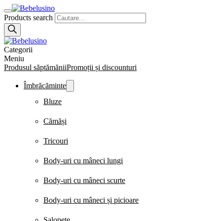
Products search
Categorii
Meniu
Produsul săptămănii
Promoții și discounturi
Îmbrăcăminte
Bluze
Cămăși
Tricouri
Body-uri cu mâneci lungi
Body-uri cu mâneci scurte
Body-uri cu mâneci și picioare
Salopete