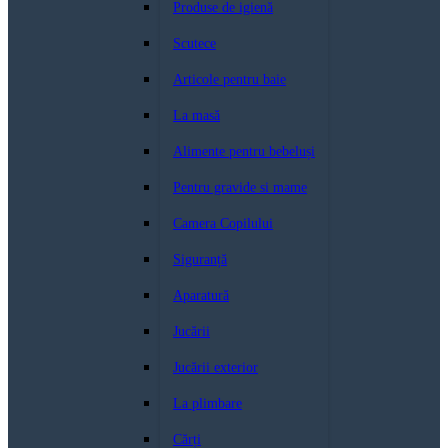
Produse de igienă
Scutece
Articole pentru baie
La masă
Alimente pentru bebeluși
Pentru gravide si mame
Camera Copilului
Siguranță
Aparatură
Jucării
Jucării exterior
La plimbare
Cărți