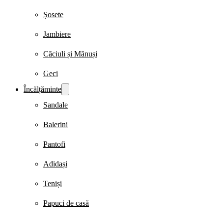
Șosete
Jambiere
Căciuli și Mănuși
Geci
Încălțăminte
Sandale
Balerini
Pantofi
Adidași
Teniși
Papuci de casă