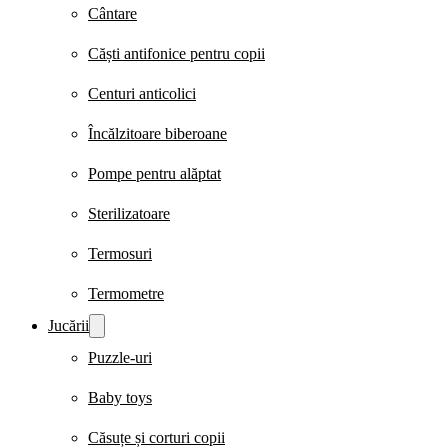
Cântare
Căști antifonice pentru copii
Centuri anticolici
Încălzitoare biberoane
Pompe pentru alăptat
Sterilizatoare
Termosuri
Termometre
Jucării
Puzzle-uri
Baby toys
Căsuțe și corturi copii