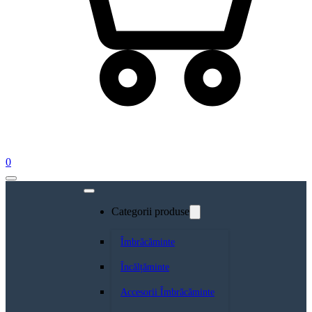
0
Categorii produse
Îmbrăcăminte
Încălțăminte
Accesorii Îmbrăcăminte