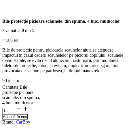
Bile protecție picioare scăunele, din spuma, 4 buc, multicolor
Evaluat la
0
din 5
44,00
lei
Bile de protectie pentru picioarele scaunelor ajuta sa atenueze
impactul in cazul caderii scaunelelor pe piciorul copilului, scaunele
devin stabile, se evita riscul alunecarii, rasturnarii, prin montarea
bilelor de protectie, totodata evitam, impiedicam orice zgarietura
provocata de scaune pe pardosea, in timpul manevrelor.
90 în stoc
Cantitate Bile
protecție picioare
scăunele, din spuma,
4 buc, multicolor
Adaugă în coș
Brand:
CarBoy