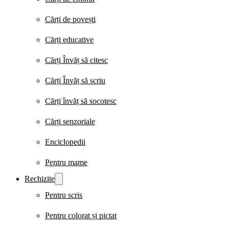
Cărți de povești
Cărți educative
Cărți Învăț să citesc
Cărți Învăț să scriu
Cărți învăț să socotesc
Cărți senzoriale
Enciclopedii
Pentru mame
Rechizite
Pentru scris
Pentru colorat și pictat