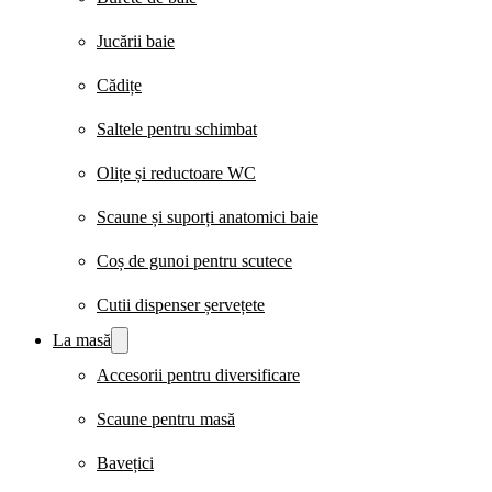
Jucării baie
Cădițe
Saltele pentru schimbat
Olițe și reductoare WC
Scaune și suporți anatomici baie
Coș de gunoi pentru scutece
Cutii dispenser șervețete
La masă
Accesorii pentru diversificare
Scaune pentru masă
Bavețici