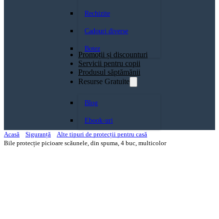
Rechizite
Cadouri diverse
Botez
Promoții și discounturi
Servicii pentru copii
Produsul săptămănii
Resurse Gratuite
Blog
Ebook-uri
Acasă
Siguranță
Alte tipuri de protecții pentru casă
Bile protecție picioare scăunele, din spuma, 4 buc, multicolor