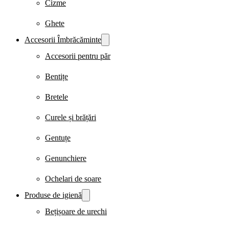
Cizme
Ghete
Accesorii Îmbrăcăminte
Accesorii pentru păr
Bentițe
Bretele
Curele și brățări
Gentuțe
Genunchiere
Ochelari de soare
Produse de igienă
Bețișoare de urechi